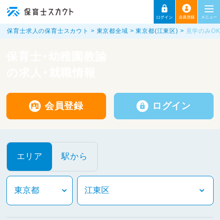
保育士求人の保育士スカウト
東京都全域
東京都(江東区)
見学のみO
保育士・幼稚園教諭
の求人・就職情報
会員登録
ログイン
エリア
駅から