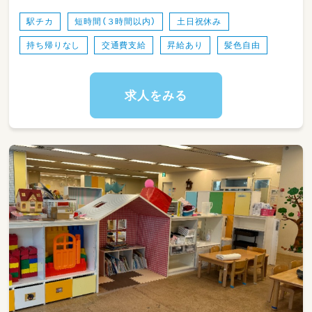
◇ 教育プログラムの実践・開発
駅チカ
短時間（３時間以内）
土日祝休み
持ち帰りなし
交通費支給
昇給あり
髪色自由
IB教育の理念に基づき、子どもたちの主体性や
探究心を育む教育活動に携わっていただきま
す。
求人をみる
◇ 保護者対応
日々の子どもの様子を共有しながら、保護者の
方と連携して成長をサポートします。
◇ イベント企画・運営
季節行事やスクールイベントなどの企画・運営
を行い、子どもたちの豊かな経験につなげま
す。
◇ 事務業務
保育・教育に付随する書類作成や記録業務など
も担当していただきます。