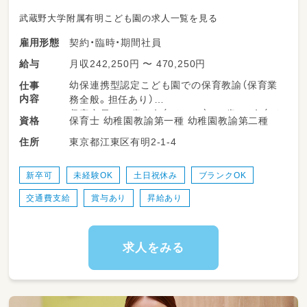
武蔵野大学附属有明こども園の求人一覧を見る
契約・臨時・期間社員
雇用形態
月収242,250円 〜 470,250円
給与
幼保連携型認定こども園での保育教諭（保育業
仕事
内容
務全般。担任あり）
収容定員： 0歳：9名（1クラス） 1歳：15名（1ク
保育士 幼稚園教諭第一種 幼稚園教諭第二種
資格
ラス） 2歳：16名（1クラス） 3歳：80名（3クラ
東京都江東区有明2-1-4
住所
ス） 4歳：80名（3クラス） 5歳：80名（3クラ
ス）
有明こども園ではいわゆる自由保育を行なって
新卒可
未経験OK
土日祝休み
ブランクOK
いますが、その中で思う存分「遊び込む」こと
交通費支給
賞与あり
昇給あり
と、絵本と触れる機会を大切に、日常の保育・教
育に取り組んでいます。
本園で求めるのは、子どもたちの自由な発想を
サポートし、その成長を見守ることができる存
求人をみる
在です。
教育的側面では武蔵野大学各学部と連携し、専
門教授と一緒に一歩先行くプログラムで本物に
触れる体験も重視しています。