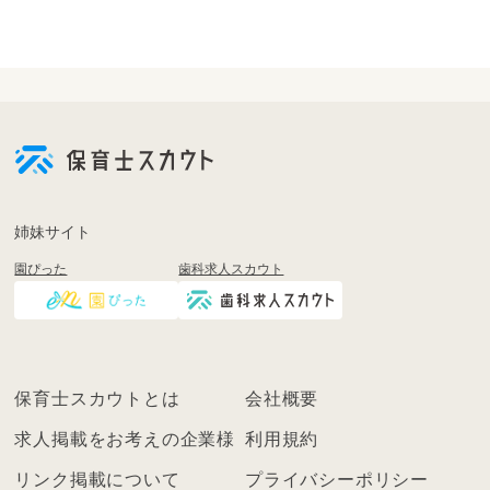
会
員
登
録
も
姉妹サイト
し
園ぴった
歯科求人スカウト
く
は
ロ
グ
イ
保育士スカウトとは
会社概要
ン
を
求人掲載をお考えの企業様
利用規約
し
リンク掲載について
プライバシーポリシー
て