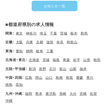
お知らせ一覧
■都道府県別の求人情報
関東：
東京
神奈川
埼玉
千葉
茨城
栃木
群馬
近畿：
大阪
兵庫
京都
滋賀
奈良
和歌山
東海：
愛知
静岡
岐阜
三重
北海道・東北：
北海道
宮城
福島
青森
岩手
山形
秋田
北陸・甲信越：
新潟
長野
石川
富山
山梨
福井
中国・四国：
広島
岡山
山口
島根
鳥取
愛媛
香川
徳島
高知
九州・沖縄：
福岡
熊本
鹿児島
長崎
大分
宮崎
佐賀
沖縄