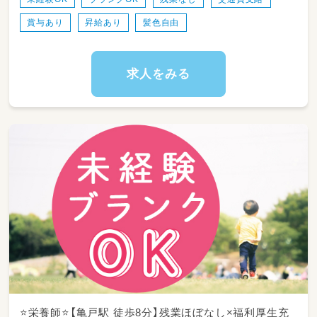
朝の活動からお散歩、給食、
賞与あり
昇給あり
髪色自由
お昼寝・おやつの見守りなど、
日々の保育業務を中心に
行事やイベントの企画・実行などの
園内業務もお願いします。
求人をみる
━━━◆◇◆━━━━━━━━━━━━━━
▼イベント例
・お誕生日会
・4月：入園式
・6月：保育参観
・8月：夏祭り
・10月：運動会、ハロウィン
・12月：クリスマス
・3月：ひな祭り、卒園式 など
※保護者が参加するイベントは年3回程度
⭐栄養師⭐【亀戸駅 徒歩8分】残業ほぼなし×福利厚生充