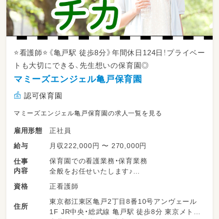
⭐看護師⭐《亀戸駅 徒歩8分》年間休日124日！プライベー
トも大切にできる、先生想いの保育園◎
マミーズエンジェル亀戸保育園
認可保育園
マミーズエンジェル亀戸保育園の求人一覧を見る
正社員
雇用形態
月収222,000円 〜 270,000円
給与
保育園での看護業務・保育業務
仕事
内容
全般をお任せいたします♪
正看護師
資格
7:30 開園・登園開始
東京都江東区亀戸2丁目8番10号アンヴェール
9:00 体操・朝の会・おやつ（1～2歳児）
住所
1F JR中央・総武線 亀戸駅 徒歩8分 東京メトロ
10:00 年齢別の保育プログラム（戸外遊び・園