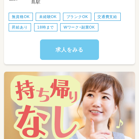
島駅
・保育補助業務全般
・子どもたちの見守り
・掃除や雑務
無資格OK
未経験OK
ブランクOK
交通費支給
・支援が必要なお子さまの保育業務 等
昇給あり
18時まで
Wワーク・副業OK
求人をみる