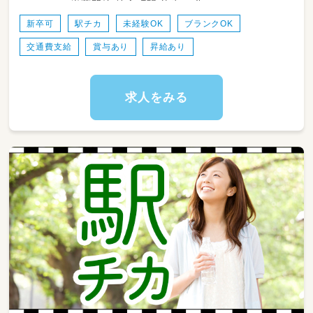
半蔵門線 錦糸町駅 徒歩10分
外活動・室内遊び）
体育指導・インターナショナル保育（週
新卒可
駅チカ
未経験OK
ブランクOK
1回）
交通費支給
賞与あり
昇給あり
11:00 給食（0歳児）／11:30 給食（1～5歳児）
12:00 お昼寝
15:00 手作りおやつ
15:30 午後の保育（外遊び・お散歩・工作など）
求人をみる
ゴルフアカデミー（週1回）
17:00 順次降園／18:00 補食（希望者のみ）
20:30 閉園