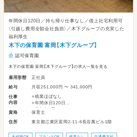
英語を活かしたい方、新しい環境でチャレンジ
したい方、子どもたちの未来につながる教育に
年間休日120日／持ち帰り仕事なし／借上社宅利用可
携わりたい方におすすめの職場です。
（引越し費用全額会社負担）／木下グループの充実した
福利厚生
木下の保育園 富岡【木下グループ】
認可保育園
木下の保育園 富岡【木下グループ】の求人一覧を見る
正社員
雇用形態
月収251,000円 〜 341,000円
給与
⭐残業ほぼなし
仕事
内容
⭐年間休日120日
⭐賞与年2回
保育士
資格
⭐家賃5000円～/月の社宅利用可
東京都江東区富岡2-11-6長谷萬ビル1階
住所
⭐人間関係の良好な職場◎
＜仕事内容＞
未経験OK
ブランクOK
残業なし
交通費支給