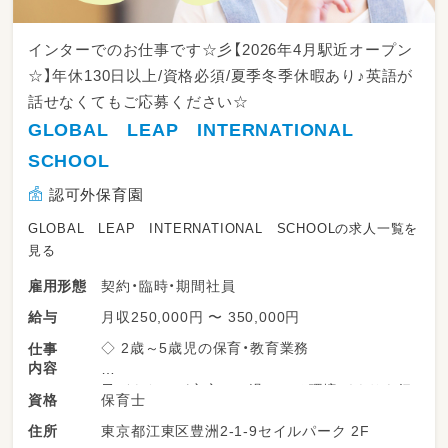
インターでのお仕事です☆彡【2026年4月駅近オープン
☆】年休130日以上/資格必須/夏季冬季休暇あり♪英語が
話せなくてもご応募ください☆
GLOBAL LEAP INTERNATIONAL
SCHOOL
認可外保育園
GLOBAL LEAP INTERNATIONAL SCHOOLの求人一覧を
見る
契約・臨時・期間社員
雇用形態
月収250,000円 〜 350,000円
給与
◇ 2歳～5歳児の保育・教育業務
仕事
内容
子どもたちが安心して過ごせる環境づくりを行
保育士
資格
いながら、日々の保育・教育活動を担当していた
東京都江東区豊洲2-1-9セイルパーク 2F
住所
だきます。