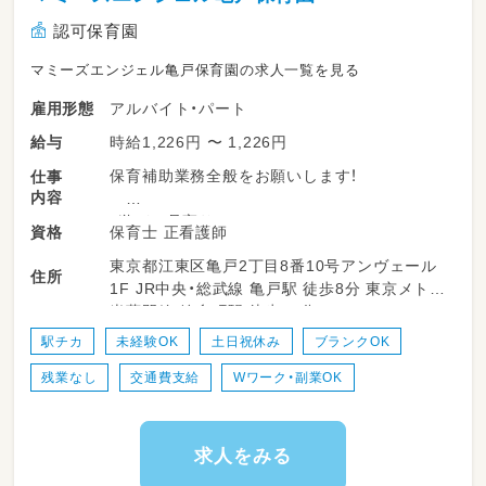
認可保育園
マミーズエンジェル亀戸保育園の求人一覧を見る
アルバイト・パート
雇用形態
時給1,226円 〜 1,226円
給与
保育補助業務全般をお願いします！
仕事
内容
・遊びの見守り
保育士 正看護師
資格
・食事の補助
東京都江東区亀戸2丁目8番10号アンヴェール
・トイレの補助
住所
1F JR中央・総武線 亀戸駅 徒歩8分 東京メトロ
・園内の清掃など
半蔵門線 錦糸町駅 徒歩10分
駅チカ
未経験OK
土日祝休み
ブランクOK
残業なし
交通費支給
Wワーク・副業OK
求人をみる