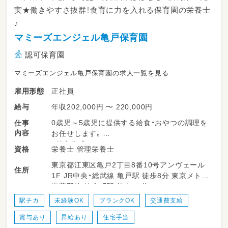
実★働きやすさ抜群！食育に力を入れる保育園の栄養士
♪
マミーズエンジェル亀戸保育園
認可保育園
マミーズエンジェル亀戸保育園の求人一覧を見る
正社員
雇用形態
年収202,000円 〜 220,000円
給与
0歳児～5歳児に提供する給食・おやつの調理を
仕事
内容
お任せします。
・献立作成
栄養士 管理栄養士
資格
・給食・おやつの調理
東京都江東区亀戸2丁目8番10号アンヴェール
・盛付け・片づけ
住所
1F JR中央・総武線 亀戸駅 徒歩8分 東京メトロ
・食育活動
半蔵門線 錦糸町駅 徒歩10分
・発注・在庫管理
駅チカ
未経験OK
ブランクOK
交通費支給
賞与あり
昇給あり
住宅手当