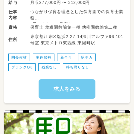
月収277,000円 〜 312,000円
給与
つながり保育を理念とした保育園での保育士業
仕事
内容
務
・子どもたちの見守り
保育士 幼稚園教諭第一種 幼稚園教諭第二種
資格
・絵本の読み聞かせ、体験づくり
東京都江東区塩浜2-27-14深川アルファ96 101
・食育企画と実施
住所
号室 東京メトロ東西線 東陽町駅
・遊びのサポート
・お散歩の付き添い
・お昼寝チェック
園長候補
主任候補
新卒可
駅チカ
・ご飯やおやつのサポート
ブランクOK
残業なし
持ち帰りなし
・園内の掃除、消毒 など
求人をみる