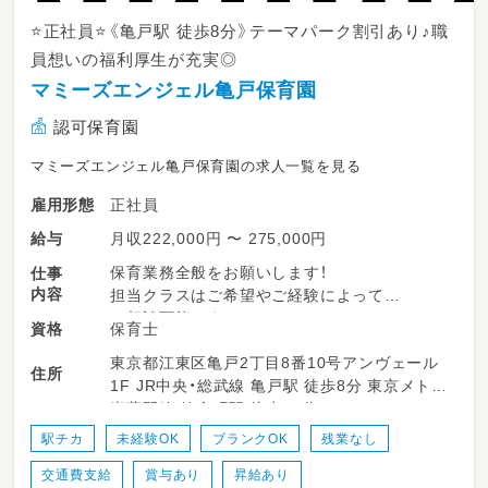
⭐正社員⭐《亀戸駅 徒歩8分》テーマパーク割引あり♪職
員想いの福利厚生が充実◎
マミーズエンジェル亀戸保育園
認可保育園
マミーズエンジェル亀戸保育園の求人一覧を見る
正社員
雇用形態
月収222,000円 〜 275,000円
給与
保育業務全般をお願いします！
仕事
内容
担当クラスはご希望やご経験によって
ご相談可能です♪
保育士
資格
東京都江東区亀戸2丁目8番10号アンヴェール
・遊びの見守り
住所
1F JR中央・総武線 亀戸駅 徒歩8分 東京メトロ
・食事の補助
半蔵門線 錦糸町駅 徒歩10分
・トイレの補助
・園内の清掃など
駅チカ
未経験OK
ブランクOK
残業なし
交通費支給
賞与あり
昇給あり