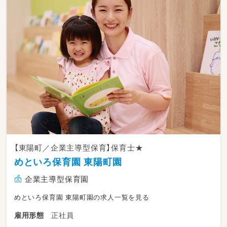
子どもたちのキラキラ輝く瞳は、わたしたちの
やる気・やりがいに直結。
多くのことを吸収し、次のステップへと進んで
いけるよう愛情をたっぷり込めて、子どもたち
と毎日楽しく過ごしています。
本園だからこそチャレンジできること、出会え
ることがたくさんあると思います。
そして何より職員自身が保育を楽しむことを大
切にしています。
新しいこども園で、私たちと一緒により良い園
をつくっていきましょう。
【東陽町／企業主導型保育】保育士★
めといろ保育園 東陽町園
企業主導型保育園
めといろ保育園 東陽町園の求人一覧を見る
正社員
雇用形態