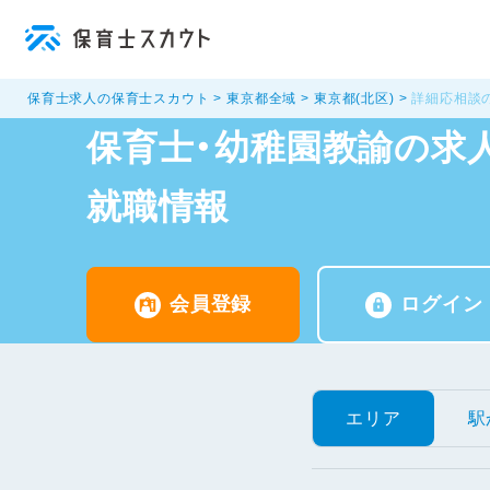
保育士求人の保育士スカウト
東京都全域
東京都(北区)
詳細応相談
保育士・幼稚園教諭の求人
就職情報
会員登録
ログイン
エリア
駅