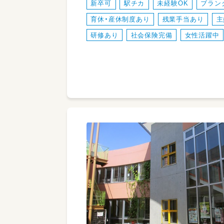
新卒可
駅チカ
未経験OK
ブラン
育休・産休制度あり
残業手当あり
主
研修あり
社会保険完備
女性活躍中