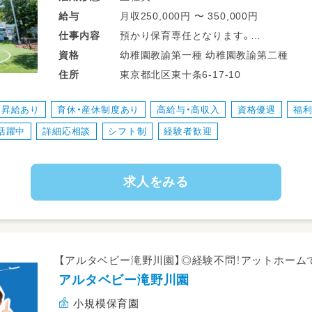
月収250,000円 〜 350,000円
給与
預かり保育専任となります。
仕事
内容
保育時間は、職員室にて事務作業。
幼稚園教諭第一種 幼稚園教諭第二種
資格
保育終了後子どもたちの見守り等お願いいたし
東京都北区東十条6-17-10
住所
2シフト制、曜日固定になります。
昇給あり
育休・産休制度あり
高給与・高収入
資格優遇
福
①9:30～18:30
活躍中
詳細応相談
シフト制
経験者歓迎
②10:30～19:30
求人をみる
【アルタベビー滝野川園】◎経験不問！アットホーム
アルタベビー滝野川園
小規模保育園