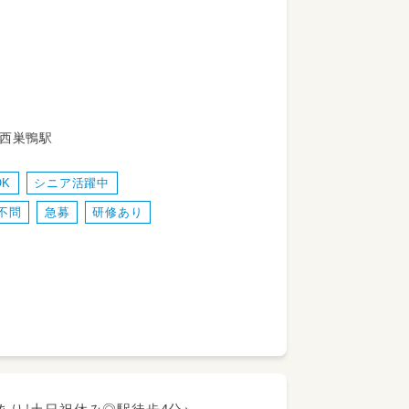
則更新）
 都営三田線 西巣鴨駅
K
シニア活躍中
不問
急募
研修あり