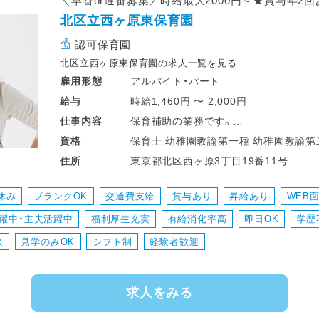
＼早番or遅番募集／時給最大2000円～★賞与年2回
北区立西ヶ原東保育園
認可保育園
北区立西ヶ原東保育園の求人一覧を見る
アルバイト・パート
雇用形態
時給1,460円 〜 2,000円
給与
保育補助の業務です。
仕事
内容
保育士をサポートする役割を担っていた
保育士 幼稚園教諭第一種 幼稚園
資格
◎掃除・洗濯
東京都北区西ヶ原3丁目19番11号
住所
◎片づけ
◎行事の準備
休み
ブランクOK
交通費支給
賞与あり
昇給あり
WEB
◎子どもと一緒に遊ぶ
躍中・主夫活躍中
福利厚生充実
有給消化率高
即日OK
学歴
◎食事サポートなどの直接的な保育の
談
見学のみOK
シフト制
経験者歓迎
求人をみる