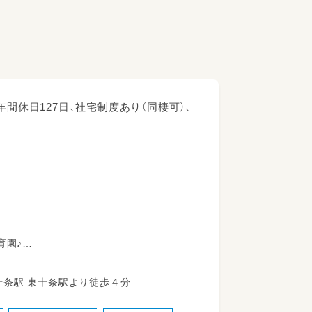
間休日127日、社宅制度あり（同棲可）、
育園♪
けば自然豊かで静かな公園がある環境に囲
 JR京浜東北線 東十条駅 東十条駅より徒歩４分