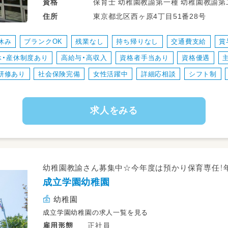
保育士をサポートする役割を担っていた
保育士 幼稚園教諭第一種 幼稚園
資格
◎掃除・洗濯
東京都北区西ヶ原4丁目51番28号
住所
◎片づけ
◎行事の準備
休み
ブランクOK
残業なし
持ち帰りなし
交通費支給
賞
◎子どもと一緒に遊ぶ
休・産休制度あり
高給与・高収入
資格者手当あり
資格優遇
◎食事サポートなどの直接的な保育の
研修あり
社会保険完備
女性活躍中
詳細応相談
シフト制
求人をみる
幼稚園教諭さん募集中☆今年度は預かり保育専任！年
成立学園幼稚園
幼稚園
成立学園幼稚園の求人一覧を見る
正社員
雇用形態