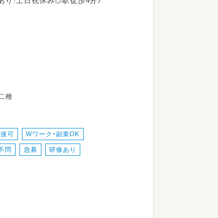
あり！土日祝休み◎駅徒歩4分♪
だきます！
教諭第二種
面接可
Wワーク・副業OK
不問
急募
研修あり
お仕事のサポート