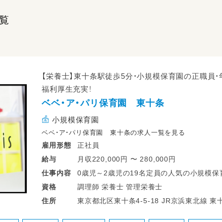
覧
【栄養士】東十条駅徒歩5分・小規模保育園の正職員・年
福利厚生充実！
ベベ・ア・パリ保育園 東十条
小規模保育園
ベベ・ア・パリ保育園 東十条の求人一覧を見る
正社員
雇用形態
月収220,000円 〜 280,000円
給与
0歳児～2歳児の19名定員の人気の小規模保
仕事
内容
商店街のあるにぎやかな街並みと、少し歩
調理師 栄養士 管理栄養士
資格
まれた、ゆとりのある保育園です。
東京都北区東十条4-5-18
住所
【具体的な仕事内容】