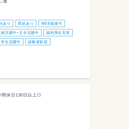
だきます！
教諭第二種
与あり
昇給あり
WEB面接可
主婦活躍中・主夫活躍中
福利厚生充実
お仕事のサポート
学生活躍中
経験者歓迎
間休日130日以上◎