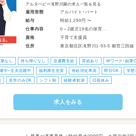
アルタベビー滝野川園の求人一覧を見る
アルバイト・パート
雇用形態
時給1,290円 〜
給与
0～2歳児19名の保育
仕事
内容
※雇用期間の定めあり 年度更新（原
子育て支援員
資格
東京都北区滝野川1-93-5
住所
残業なし
持ち帰りなし
交通費支給
昇給あり
Wワーク・副業O
躍中・主夫活躍中
福利厚生充実
有給消化率高
即日OK
学歴
談
見学のみOK
シフト制
経験者歓迎
日祝休み
求人をみる