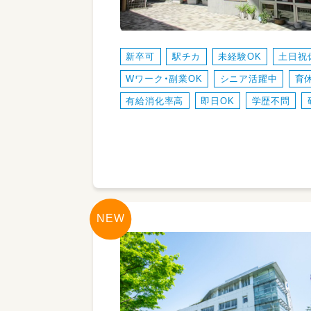
新卒可
駅チカ
未経験OK
土日祝
Wワーク・副業OK
シニア活躍中
育
有給消化率高
即日OK
学歴不問