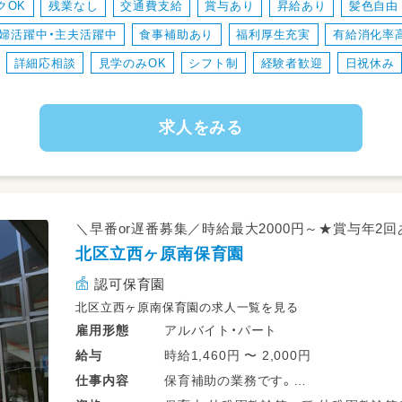
クOK
残業なし
交通費支給
賞与あり
昇給あり
髪色自由
調理業務全般、献立作成
婦活躍中・主夫活躍中
食事補助あり
福利厚生充実
有給消化率
詳細応相談
見学のみOK
シフト制
経験者歓迎
日祝休み
求人をみる
＼早番or遅番募集／時給最大2000円～★賞与年2回
北区立西ヶ原南保育園
認可保育園
北区立西ヶ原南保育園の求人一覧を見る
アルバイト・パート
雇用形態
時給1,460円 〜 2,000円
給与
保育補助の業務です。
仕事
内容