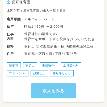
お子さまの支援の計画を共有します。
認可保育園
そして、LITALICOジュニアに通う中でお子さ
北区立西ヶ原南保育園の求人一覧を見る
まが一つひとつ「できた」を積み重ねることが、
保護者さまの安心につながっています。
アルバイト・パート
雇用形態
保護者さまに対して、お子さまへの関わり方を
レクチャーする「ペアレントトレーニング」も行
時給1,460円 〜 2,000円
給与
っています。
保育補助の業務です。
仕事
ご不安が軽減し、関わり方のコツを知ることで、
内容
保育士をサポートする役割を担っていただきま
お子さまへの関わり方が変化し、結果としてお
す！
子さまの笑顔が増えるといったケースがとても
保育士 幼稚園教諭第一種 幼稚園教諭第二種
資格
◎掃除・洗濯
多いです。
東京都北区西ヶ原4丁目51番28号
住所
◎片づけ
◎行事の準備
--------------------
◎子どもと一緒に遊ぶ
新卒可
駅チカ
未経験OK
土日祝休み
〇根拠に基づいた支援と育成体制
◎食事サポートなどの直接的な保育のお仕事の
--------------------
ブランクOK
残業なし
持ち帰りなし
サポート
LITALICOジュニアではABA（応用行動分析）に
基づいた支援を行っているため、支援者の経験
や感覚だけでなく、理論的に支援を学ぶことが
求人をみる
できます。
また、入社時研修や、トレーナーによる育成体
制、Eラーニングでいつでも理論を学べる環境
などがあるため、未経験であっても質の高い支