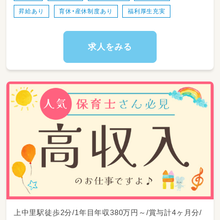
昇給あり
育休・産休制度あり
福利厚生充実
求人をみる
上中里駅徒歩2分/1年目年収380万円～/賞与計4ヶ月分/