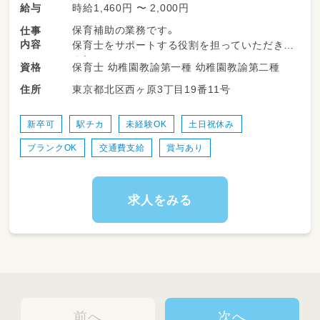
時給1,460円 〜 2,000円
給与
保育補助の業務です。
仕事
内容
保育士をサポートする役割を担っていただきま
す！
保育士 幼稚園教諭第一種 幼稚園教諭第二種
資格
◎掃除・洗濯
東京都北区西ヶ原3丁目19番11号
住所
◎片づけ
◎行事の準備
◎子どもと一緒に遊ぶ
新卒可
駅チカ
未経験OK
土日祝休み
◎食事サポートなどの直接的な保育のお仕事の
ブランクOK
交通費支給
賞与あり
サポート
求人をみる
前へ
次へ