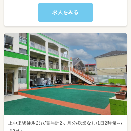
・行事の企画や、当日に向けた楽しい準備・壁面
制作など
求人をみる
★複数担任制なので、先輩スタッフと協力しな
がら進められます。
あなたの「やってみたい保育」やアイデアもぜひ
聞かせてくださいね！
上中里駅徒歩2分//賞与計2ヶ月分/残業なし/1日2時間～/
週2日～