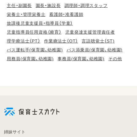
主任・副園長
園長・施設長
調理師・調理スタッフ
栄養士・管理栄養士
看護師・准看護師
放課後児童支援員・指導員（学童）
児童指導員任用資格（療育）
児童発達支援管理責任者
理学療法士（PT）
作業療法士（OT）
言語聴覚士（ST)
バス運転手(保育園、幼稚園)
バス添乗員(保育園、幼稚園)
用務員(保育園、幼稚園)
事務員(保育園、幼稚園)
その他
会
員
登
録
も
姉妹サイト
し