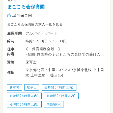
まごころ会保育園
認可保育園
まごころ会保育園の求人一覧を見る
アルバイト・パート
雇用形態
時給1,400円 〜 1,600円
給与
《 保育業務全般 》
仕事
内容
・登園・降園時の子どもたちの笑顔での受け入
れ、お見送り
保育士
資格
・室内遊びや園庭・公園での遊びの見守り
東京都北区上中里2-37-2 JR京浜東北線 上中里
・お散歩や戸外活動時の安全な引率
住所
駅 上中里駅 徒歩1分
・食事、トイレ、着替えなどの基本的な生活習慣
のサポート
・お昼寝（コット）の準備や、優しく寄り添う見守
新卒可
駅チカ
短時間（４時間以内）
り
短時間（５時間以内）
短時間（６時間以内）
・保育室の清掃、おもちゃの消毒など、清潔な環
境づくり
短時間（３時間以内）
未経験OK
・行事の企画や、当日に向けた楽しい準備・壁面
制作など