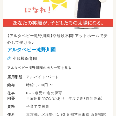
【アルタベビー滝野川園】◎経験不問！アットホームで安
心して働ける♪
アルタベビー滝野川園
小規模保育園
アルタベビー滝野川園の求人一覧を見る
アルバイト・パート
雇用形態
時給1,290円 〜
給与
0～2歳児19名の保育
仕事
内容
※雇用期間の定めあり 年度更新（原則更新）
子育て支援員
資格
東京都北区滝野川1-93-5 都営三田線 西巣鴨駅
住所