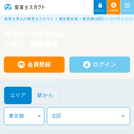
保育士求人の保育士スカウト
東京都全域
東京都(北区)
福利厚生充実
保育士・幼稚園教諭
の求人・就職情報
会員登録
ログイン
エリア
駅から