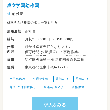
成立学園幼稚園
幼稚園
成立学園幼稚園の求人一覧を見る
正社員
雇用形態
月収250,000円 〜 350,000円
給与
預かり保育専任となります。
仕事
内容
保育時間は、職員室にて事務作業。
保育終了後子どもたちの見守り等お願いいたし
幼稚園教諭第一種 幼稚園教諭第二種
資格
ます！（14:00頃～）
東京都北区東十条6-17-10
住所
2シフト制、曜日固定になります。
①9:30～18:30
土日祝休み
交通費支給
賞与あり
昇給あり
②10:30～19:30
育休・産休制度あり
高給与・高収入
資格優遇
求人をみる