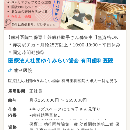
【歯科医院で保育士兼歯科助手さん募集中！】無資格OK
＊赤羽駅チカ＊月給25万以上＊10:00-19:00＊平日休み
＊固定時間勤務◎
医療法人社団ゆうみらい歯会 有田歯科医院
歯科医院
医療法人社団ゆうみらい歯会 有田歯科医院の求人一覧を見る
正社員
雇用形態
月収255,000円 〜 255,000円
給与
●キッズスペースにてお子さん見守り
仕事
内容
●歯科助手業務
・診療補助（器具の準備・片付けを含む）
保育士 幼稚園教諭第一種 幼稚園教諭第二種 保
資格
・口腔内写真撮影