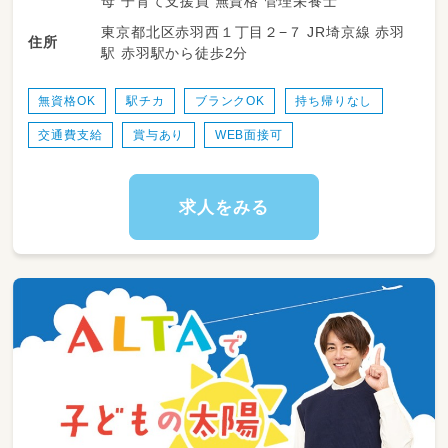
母 子育て支援員 無資格 管理栄養士
・消毒、院内清掃
東京都北区赤羽西１丁目２−７ JR埼京線 赤羽
・備品管理、整理整頓
住所
駅 赤羽駅から徒歩2分
●受付業務
・予約、電話応対等
無資格OK
駅チカ
ブランクOK
持ち帰りなし
交通費支給
賞与あり
WEB面接可
求人をみる