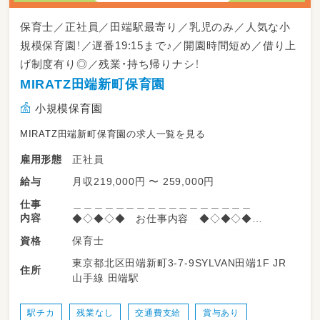
保育士／正社員／田端駅最寄り／乳児のみ／人気な小
規模保育園！／遅番19:15まで♪／開園時間短め／借り上
げ制度有り◎／残業・持ち帰りナシ！
MIRATZ田端新町保育園
小規模保育園
MIRATZ田端新町保育園の求人一覧を見る
正社員
雇用形態
月収219,000円 〜 259,000円
給与
＿＿＿＿＿＿＿＿＿＿＿＿＿＿＿＿＿
仕事
内容
◆◇◆◇◆ お仕事内容 ◆◇◆◇◆
￣￣￣￣￣￣￣￣￣￣￣￣￣￣￣￣￣
保育士
資格
0歳～2歳歳児の保育業務をお願いします。
東京都北区田端新町3-7-9SYLVAN田端1F JR
担当はご相談によって決定いたします！
住所
山手線 田端駅
駅チカ
残業なし
交通費支給
賞与あり