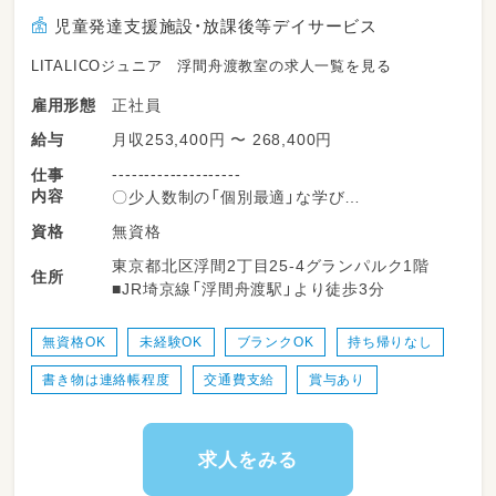
児童発達支援施設・放課後等デイサービス
LITALICOジュニア 浮間舟渡教室の求人一覧を見る
正社員
雇用形態
月収253,400円 〜 268,400円
給与
--------------------
仕事
内容
〇少人数制の「個別最適」な学び
--------------------
無資格
資格
LITALICOジュニアでは、指導員1名に対して1
東京都北区浮間2丁目25-4グランパルク1階
～4名程度の少人数で支援を行っています。
住所
■JR埼京線「浮間舟渡駅」より徒歩3分
また、お子さま一人ひとりに対して完全オーダ
ーメイドの個別支援計画を作成するため「〇歳
だからこれができないと」ではなく、今そのお子
無資格OK
未経験OK
ブランクOK
持ち帰りなし
さまにとって必要な学びを提供できます。
書き物は連絡帳程度
交通費支給
賞与あり
支援においては「好き・楽しい」を大切にしてお
り、お子さまたちは「やらされている」感覚では
なく、LITALICOジュニアに来ることを楽しみ
に通ってきています。
求人をみる