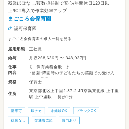
残業ほぼなし/複数担任制で安心/年間休日120日以
上/ICT導入で作業効率アップ！
まごころ会保育園
認可保育園
まごころ会保育園の求人一覧を見る
正社員
雇用形態
月収268,636円 〜 348,937円
給与
《 保育業務全般 》
仕事
内容
・登園・降園時の子どもたちの笑顔での受け入
れ、お見送り
保育士
資格
・室内遊びや園庭・公園での遊びの見守り
東京都北区上中里2-37-2 JR京浜東北線 上中里
・お散歩や戸外活動時の安全な引率
住所
駅 上中里駅 徒歩1分
・食事、トイレ、着替えなどの基本的な生活習慣
のサポート
・お昼寝（コット）の準備や、優しく寄り添う見守
新卒可
駅チカ
未経験OK
ブランクOK
り
残業なし
交通費支給
賞与あり
・保育室の清掃、おもちゃの消毒など、清潔な環
境づくり