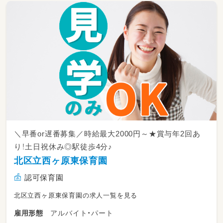
援を提供できる仕組みが整っています。
--------------------
〇具体的な業務内容
--------------------
・お子さま一人ひとりに合わせた個別支援の実
施（指導員1名に対し1～4名程度の少人数制）
・保護者さまに対する支援（日々のお悩みの相談
に乗る/ペアレントトレーニングの実施/保護者
面談の実施など）
・お子さまを取り巻く環境へのアプローチ（保育
所等訪問支援/ペアレントトレーニング等）
＼早番or遅番募集／時給最大2000円～★賞与年2回あ
・そのほか教室運営に関わる業務
り！土日祝休み◎駅徒歩4分♪
従事すべき業務の変更範囲：当社内での業務全
北区立西ヶ原東保育園
般
認可保育園
北区立西ヶ原東保育園の求人一覧を見る
アルバイト・パート
雇用形態