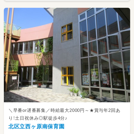
などがあるため、未経験であっても質の高い支
〇お子さまを取り巻く「環境」へのアプローチ
援を提供できる仕組みが整っています。
--------------------
お子さまが日々の生活の中で、長い時間を過ご
--------------------
すのは「家庭」であり「園や学校」です。
〇具体的な業務内容
そのため、LITALICOジュニアでは、そういった
--------------------
お子さまを取り巻く環境にもアプローチをして
・お子さま一人ひとりに合わせた個別支援の実
います。
施（指導員1名に対し1～4名程度の少人数制）
「保育所等訪問支援」では、お子さまの通う園や
・保護者さまに対する支援（日々のお悩みの相談
学校に支援員が出向き、直接支援と、先生方に対
に乗る/ペアレントトレーニングの実施/保護者
する間接支援を行います。
面談の実施など）
園や学校がお子さまにとって過ごしやすい場所
・お子さまを取り巻く環境へのアプローチ（保育
になることで、お子さまの笑顔が増えていきま
所等訪問支援/ペアレントトレーニング等）
す。
・そのほか教室運営に関わる業務
--------------------
従事すべき業務の変更範囲：当社内での業務全
〇保護者さまのサポートも
般
--------------------
＼早番or遅番募集／時給最大2000円～★賞与年2回あ
お子さまの発達に悩みを抱える保護者さまは大
きなご不安を抱えてLITALICOジュニアに来て
り！土日祝休み◎駅徒歩4分♪
くださいます。
北区立西ヶ原南保育園
まずはその保護者さまに寄り添い、これからの