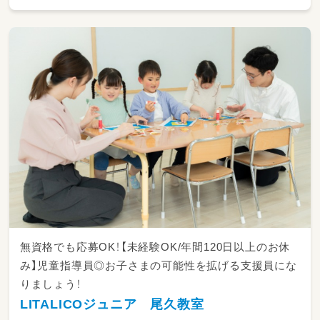
--------------------
〇お子さまを取り巻く「環境」へのアプローチ
--------------------
お子さまが日々の生活の中で、長い時間を過ご
すのは「家庭」であり「園や学校」です。
そのため、LITALICOジュニアでは、そういった
お子さまを取り巻く環境にもアプローチをして
います。
「保育所等訪問支援」では、お子さまの通う園や
学校に支援員が出向き、直接支援と、先生方に対
する間接支援を行います。
園や学校がお子さまにとって過ごしやすい場所
になることで、お子さまの笑顔が増えていきま
す。
--------------------
〇保護者さまのサポートも
無資格でも応募OK！【未経験OK/年間120日以上のお休
--------------------
み】児童指導員◎お子さまの可能性を拡げる支援員にな
お子さまの発達に悩みを抱える保護者さまは大
りましょう！
きなご不安を抱えてLITALICOジュニアに来て
くださいます。
LITALICOジュニア 尾久教室
まずはその保護者さまに寄り添い、これからの