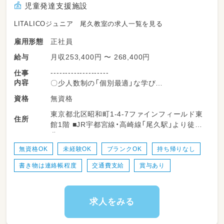
児童発達支援施設
お子さまの支援の計画を共有します。
そして、LITALICOジュニアに通う中でお子さ
LITALICOジュニア 尾久教室の求人一覧を見る
まが一つひとつ「できた」を積み重ねることが、
保護者さまの安心につながっています。
正社員
雇用形態
保護者さまに対して、お子さまへの関わり方を
月収253,400円 〜 268,400円
給与
レクチャーする「ペアレントトレーニング」も行
っています。
--------------------
仕事
ご不安が軽減し、関わり方のコツを知ることで、
内容
〇少人数制の「個別最適」な学び
お子さまへの関わり方が変化し、結果としてお
--------------------
無資格
資格
子さまの笑顔が増えるといったケースがとても
LITALICOジュニアでは、指導員1名に対して1
多いです。
東京都北区昭和町1-4-7ファインフィールド東
～4名程度の少人数で支援を行っています。
住所
館1階 ■JR宇都宮線・高崎線「尾久駅」より徒歩3
また、お子さま一人ひとりに対して完全オーダ
--------------------
分
ーメイドの個別支援計画を作成するため「〇歳
〇根拠に基づいた支援と育成体制
だからこれができないと」ではなく、今そのお子
無資格OK
未経験OK
ブランクOK
持ち帰りなし
--------------------
さまにとって必要な学びを提供できます。
LITALICOジュニアではABA（応用行動分析）に
書き物は連絡帳程度
交通費支給
賞与あり
支援においては「好き・楽しい」を大切にしてお
基づいた支援を行っているため、支援者の経験
り、お子さまたちは「やらされている」感覚では
や感覚だけでなく、理論的に支援を学ぶことが
なく、LITALICOジュニアに来ることを楽しみ
できます。
に通ってきています。
求人をみる
また、入社時研修や、トレーナーによる育成体
制、Eラーニングでいつでも理論を学べる環境
--------------------