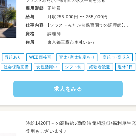
ソラストみたか台保育園の求人一覧を見る
正社員
雇用形態
月収255,000円 〜 255,000円
給与
【ソラストみたか台保育園での調理師】
仕事
内容
食育に力を入れているため、調理師と子ども
調理師
資格
からサポートをお願いします!
東京都三鷹市牟礼5-6-7
住所
・給食・おやつの調理
昇給あり
WEB面接可
育休・産休制度あり
高給与・高収入
・盛付け・片づけ
社会保険完備
女性活躍中
シフト制
経験者歓迎
週休2日
・調理室のお掃除
求人をみる
【ソラストの保育園の自慢の一つは、おいしい
ソラストの園では、園児が給食調理に従事す
児から「おいしかった」「ありがとう」の感
ます!
時給1420円～の高時給♪勤務時間相談◎/福利厚生
ソラストの保育園はチームワークを大切に
登用もございます♪
ごせるような暖かい雰囲気の職場作りを目