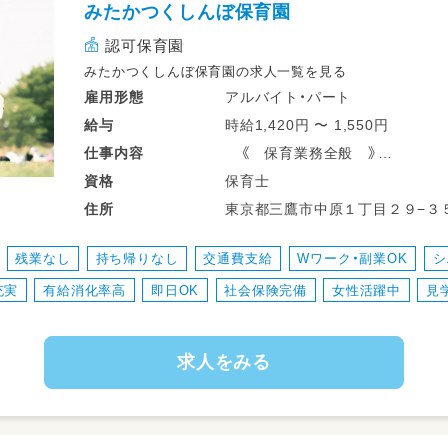
みたかつくしんぼ保育園
サポート体制も整っているので子育て中の
やすい環境です。
認可保育園
みたかつくしんぼ保育園の求人一覧を見る
最寄りの三鷹台駅の他、スタッフの多くは吉
アルバイト・パート
雇用形態
ます。
時給1,420円 〜 1,550円
給与
《 保育業務全般 》
仕事
内容
・従事すべき業務の変更の範囲：なし
保育士
資格
・就業の場所の変更の範囲：あり（当社が運営
・園児の迎え入れ
東京都三鷹市中原１丁目２９−３
住所
・園児の送り出し
・遊びの見守り
残業なし
持ち帰りなし
交通費支給
Wワーク・副業OK
シ
・食事の補助
充実
有給消化率高
即日OK
社会保険完備
女性活躍中
見
・トイレの補助
・行事の準備
・書類の記入 など
求人をみる