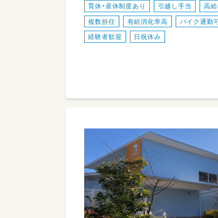
育休・産休制度あり
引越し手当
高給
複数担任
有給消化率高
バイク通勤
経験者歓迎
日祝休み