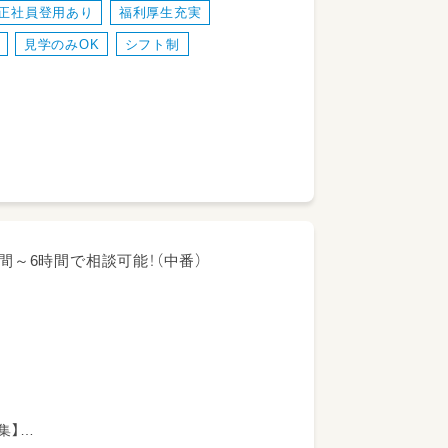
正社員登用あり
福利厚生充実
見学のみOK
シフト制
る方はお気軽にお問合せください！
ん。
せん。
5時間～6時間で相談可能！（中番）
集】