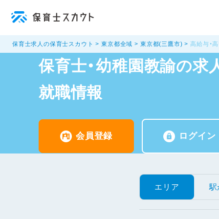
保育士求人の保育士スカウト
東京都全域
東京都(三鷹市)
高給与・
保育士・幼稚園教諭の求人
就職情報
会員登録
ログイン
エリア
駅