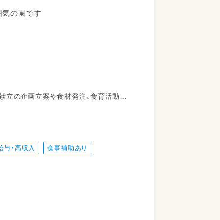
囲気の園です
献立の企画立案や食材発注、食育活動企
関わる時間も多く、食を通して成長を感
給与・高収入
食事補助あり