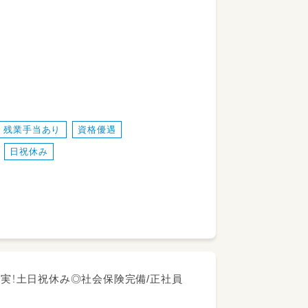
たちとの距離が近いのが特徴。「食」の面
残業手当あり
資格優遇
日祝休み
手作り給食♪】
る職員を給食の先生と呼んでいます。園
謝の言葉をもらった時、やりがいを感じられ
充実！土日祝休み◎社会保険完備/正社員
しており、スタッフの皆が元気に笑顔で過
指しています。