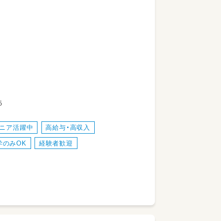
スタッフも多く、急なお休みや連休も取り
祥寺エリア、仙川エリアから通勤してい
する保育園）
５
ニア活躍中
高給与・高収入
学のみOK
経験者歓迎