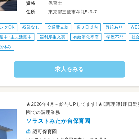
教育体制が充実しているソラストなら未経験
保育士
資格
東京都三鷹市牟礼5-6-7
住所
・主活動、散歩
・給食、おやつ等の介助
ンクOK
残業なし
交通費支給
週３日以内
昇給あり
WE
・制作、書類作業など、保育業務全般
躍中・主夫活躍中
福利厚生充実
有給消化率高
学歴不問
社
※書類業務は簡単なタブレット入力です★
祝休み
・従事すべき業務の変更の範囲：なし
・就業の場所の変更の範囲：あり（当社が運営
求人をみる
・雇用期間の定めなし
常勤保育士のサポートをお願いします。
担当クラスを持たないため、たくさんの子
き、しっかりと経験が積めるお仕事。
★2026年4月～給与UPしてます！★【調理師】即
園での調理業務
ソラストみたか台保育園
認可保育園