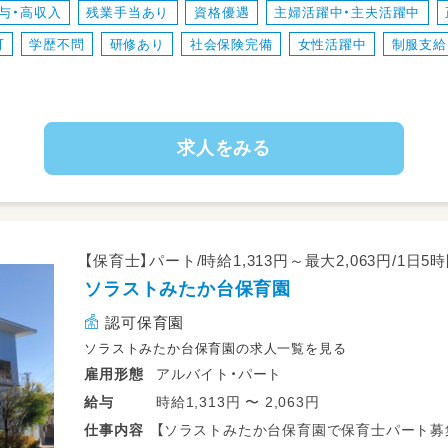
与・高収入
残業手当あり
資格優遇
主婦活躍中・主夫活躍中
・お遊戯の見守り
・連絡帳・保育日誌の記入
可
学歴不問
研修あり
社会保険完備
女性活躍中
制服支給
・園内掃除 など
★年間行事少なく、持ち帰り仕事なし！
★見学も受け付けております。ご興味のあ
求人をみる
★現在、18:30以降の延長利用はございませ
★今年度は土曜保育の定期利用はございま
【保育士】パート/時給1,313円～最大2,063円/1日
ソラストみたか台保育園
認可保育園
ソラストみたか台保育園の求人一覧を見る
アルバイト・パート
雇用形態
時給1,313円 〜 2,063円
給与
【ソラストみたか台保育園で保育士パート募
仕事
内容