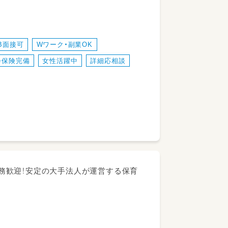
の方も安心スタート♪
B面接可
Wワーク・副業OK
会保険完備
女性活躍中
詳細応相談
する保育園）
ども達や保育士スタッフと関わることがで
日勤務歓迎！安定の大手法人が運営する保育