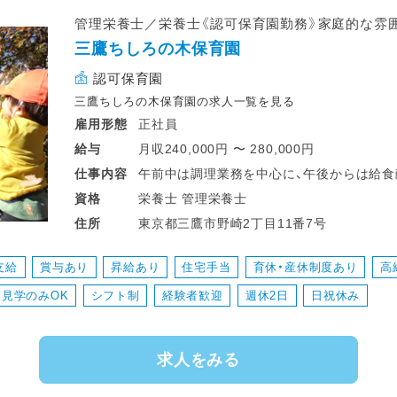
管理栄養士／栄養士《認可保育園勤務》家庭的な雰
三鷹ちしろの木保育園
認可保育園
三鷹ちしろの木保育園の求人一覧を見る
正社員
雇用形態
月収240,000円 〜 280,000円
給与
午前中は調理業務を中心に、午後からは給食
仕事
内容
画などを担当していただきます。
栄養士 管理栄養士
資格
毎日の給食づくりだけでなく、子どもたちと
東京都三鷹市野崎2丁目11番7号
住所
じられる職場です。
支給
賞与あり
昇給あり
住宅手当
育休・産休制度あり
高
見学のみOK
シフト制
経験者歓迎
週休2日
日祝休み
求人をみる