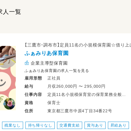
求人一覧
【三鷹市・調布市】定員11名の小規模保育園☆借り
ふぁみりあ保育園
企業主導型保育園
ふぁみりあ保育園の求人一覧を見る
正社員
雇用形態
月収260,000円 〜 295,000円
給与
定員11名小規模保育室の保育業務全般
仕事
内容
保育士
資格
具体的には…
東京都三鷹市中原4丁目34番22号
住所
・登園の出迎え、出欠確認
・園児のお食事サポート
残業なし
持ち帰りなし
交通費支給
賞与あり
昇給あり
・お昼寝、お散歩