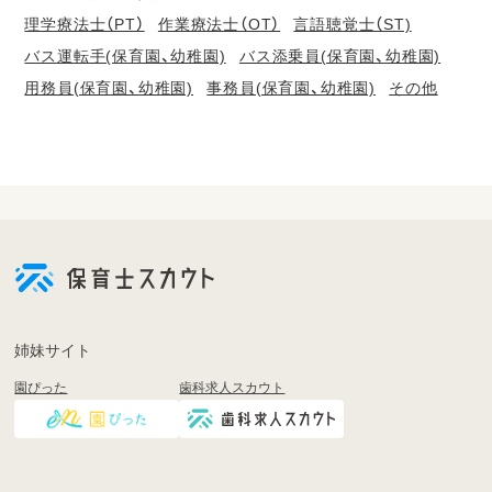
理学療法士（PT）
作業療法士（OT）
言語聴覚士（ST)
バス運転手(保育園、幼稚園)
バス添乗員(保育園、幼稚園)
用務員(保育園、幼稚園)
事務員(保育園、幼稚園)
その他
会
員
登
録
も
姉妹サイト
し
園ぴった
歯科求人スカウト
く
は
ロ
グ