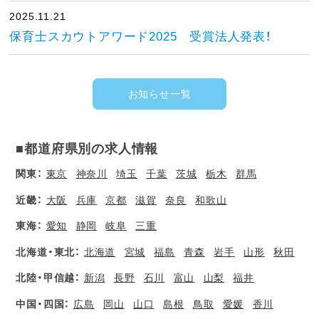
2025.11.21
保育士スカウトアワード2025 受賞法人発表！
お知らせ一覧
■都道府県別の求人情報
関東：
東京
神奈川
埼玉
千葉
茨城
栃木
群馬
近畿：
大阪
兵庫
京都
滋賀
奈良
和歌山
東海：
愛知
静岡
岐阜
三重
北海道・東北：
北海道
宮城
福島
青森
岩手
山形
秋田
北陸・甲信越：
新潟
長野
石川
富山
山梨
福井
中国・四国：
広島
岡山
山口
島根
鳥取
愛媛
香川