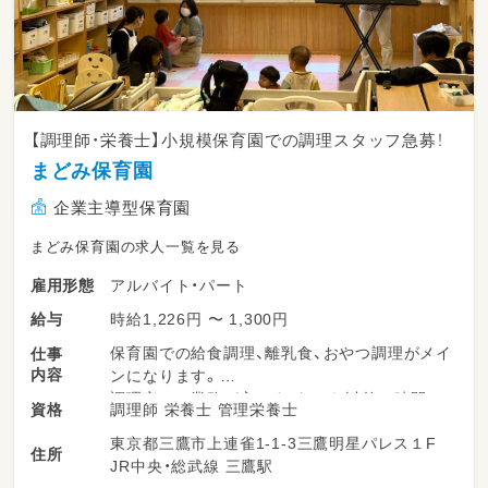
【調理師・栄養士】小規模保育園での調理スタッフ急募！
まどみ保育園
企業主導型保育園
まどみ保育園の求人一覧を見る
アルバイト・パート
雇用形態
時給1,226円 〜 1,300円
給与
保育園での給食調理、離乳食、おやつ調理がメイ
仕事
内容
ンになります。
調理室での業務が主ですが、それ以外の時間は
調理師 栄養士 管理栄養士
資格
保育補助に入ることも可能です。
東京都三鷹市上連雀1-1-3三鷹明星パレス１F
住所
JR中央・総武線 三鷹駅
栄養士の方は献立作りから携わって頂きます。