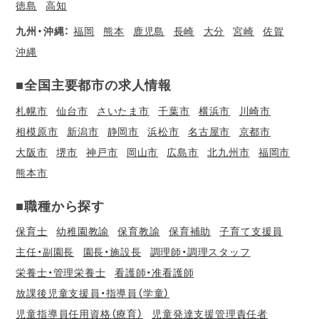
徳島
高知
九州・沖縄：
福岡
熊本
鹿児島
長崎
大分
宮崎
佐賀
沖縄
■全国主要都市の求人情報
札幌市
仙台市
さいたま市
千葉市
横浜市
川崎市
相模原市
新潟市
静岡市
浜松市
名古屋市
京都市
大阪市
堺市
神戸市
岡山市
広島市
北九州市
福岡市
熊本市
■職種から探す
保育士
幼稚園教諭
保育教諭
保育補助
子育て支援員
主任・副園長
園長・施設長
調理師・調理スタッフ
栄養士・管理栄養士
看護師・准看護師
放課後児童支援員・指導員（学童）
児童指導員任用資格（療育）
児童発達支援管理責任者