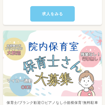
室内での自由遊びや園庭での
戸外活動における安全管理・寄り添い
求人をみる
季節の工作・お絵かき・室内活動等の
準備やお片付けのお手伝い
手洗い・うがい、お着替え、
排泄などの基本的な生活習慣の補助
みんなで楽しく食べるお昼ご飯（給食）の
配膳・準備・食事のサポート
子どもたちが清潔で安全に過ごせるよう、
お部屋のお掃除やおもちゃの消毒・環境整備
保護者様へのお出迎え対応や、
担任の先生へのスムーズな引き継ぎ
保育士/ブランク歓迎◎ピアノなし小規模保育！無料駐車