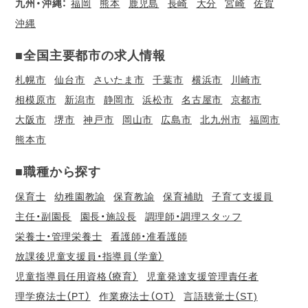
九州・沖縄：
福岡
熊本
鹿児島
長崎
大分
宮崎
佐賀
沖縄
■全国主要都市の求人情報
札幌市
仙台市
さいたま市
千葉市
横浜市
川崎市
相模原市
新潟市
静岡市
浜松市
名古屋市
京都市
大阪市
堺市
神戸市
岡山市
広島市
北九州市
福岡市
熊本市
■職種から探す
保育士
幼稚園教諭
保育教諭
保育補助
子育て支援員
主任・副園長
園長・施設長
調理師・調理スタッフ
栄養士・管理栄養士
看護師・准看護師
放課後児童支援員・指導員（学童）
児童指導員任用資格（療育）
児童発達支援管理責任者
理学療法士（PT）
作業療法士（OT）
言語聴覚士（ST)