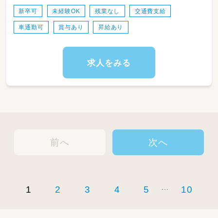
新卒可
未経験OK
残業なし
交通費支給
行事の企画・運営： 子どもたちが主役になれる
車通勤可
賞与あり
昇給あり
イベント
書類作成： 連絡帳、要録の作成（ICT導入によ
り、事務作業の効率化を図っています！）
求人をみる
保護者対応： 日々の成長を共有し、保護者の方
に寄り添ったアドバイス
前へ
次へ
...
1
2
3
4
5
10