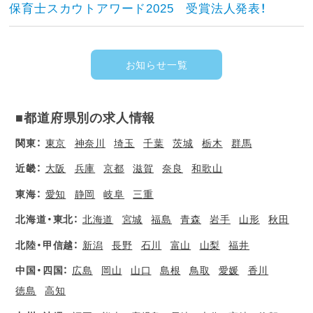
保育士スカウトアワード2025 受賞法人発表！
お知らせ一覧
■都道府県別の求人情報
関東：
東京
神奈川
埼玉
千葉
茨城
栃木
群馬
近畿：
大阪
兵庫
京都
滋賀
奈良
和歌山
東海：
愛知
静岡
岐阜
三重
北海道・東北：
北海道
宮城
福島
青森
岩手
山形
秋田
北陸・甲信越：
新潟
長野
石川
富山
山梨
福井
中国・四国：
広島
岡山
山口
島根
鳥取
愛媛
香川
徳島
高知