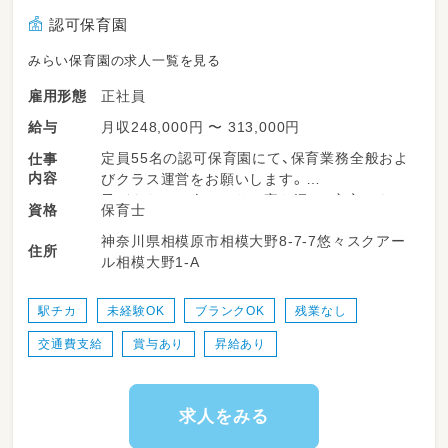
認可保育園
みらい保育園の求人一覧を見る
正社員
雇用形態
月収248,000円 〜 313,000円
給与
定員55名の認可保育園にて、保育業務全般およ
仕事
内容
びクラス運営をお願いします。
子どもたち一人ひとりに寄り添い、安心できる
保育士
資格
環境を一緒につくっていきましょう！
神奈川県相模原市相模大野8-7-7悠々スクアー
住所
ル相模大野1-A
◆園児の出迎え・見送りおよび保護者様とのコ
ミュニケーション
◆日常の保育業務（室内遊び、戸外活動、お散歩
駅チカ
未経験OK
ブランクOK
残業なし
の引率など）
交通費支給
賞与あり
昇給あり
◆基本的な生活習慣の自立に向けたサポート
（食事・着替え・排泄など）
◆お昼寝（午睡）の準備および安全な見守り
◆年間・月間・週間の保育計画（カリキュラム）の
求人をみる
作成