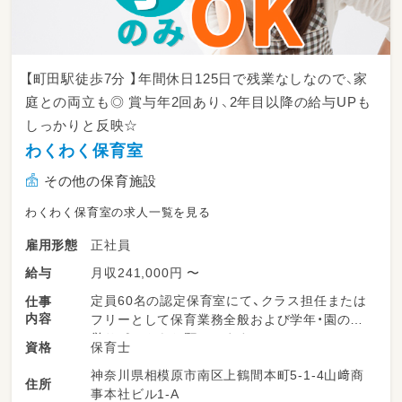
【町田駅徒歩7分 】年間休日125日で残業なしなので、家
庭との両立も◎ 賞与年2回あり、2年目以降の給与UPも
しっかりと反映☆
わくわく保育室
その他の保育施設
わくわく保育室の求人一覧を見る
正社員
雇用形態
月収241,000円 〜
給与
定員60名の認定保育室にて、クラス担任または
仕事
内容
フリーとして保育業務全般および学年・園の運
営サポートをお願いします。
保育士
資格
神奈川県相模原市南区上鶴間本町5-1-4山﨑商
◆朝の受け入れや夕方の降園時における園児の
住所
事本社ビル1-A
見守りと保護者対応