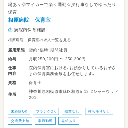
場あり◎マイカーで楽々通勤☆彡行事なしでゆったり
保育
相原病院 保育室
病院内保育施設
相原病院 保育室の求人一覧を見る
契約・臨時・期間社員
雇用形態
月収250,200円 〜 250,200円
給与
院内保育室における、お預かりしているお子さ
仕事
内容
まの保育業務全般をお任せします。
契約社員（常勤）として、子どもたちの安心・安全
保育士
資格
な毎日を優しく支えていただくお仕事です♪
神奈川県相模原市緑区相原5-13-2シャーウッド
住所
201
・登園、降園時のお子さまの温かいお出迎えと見
送り
・室内遊びやお散歩、戸外活動での安全な見守り
未経験OK
ブランクOK
残業なし
持ち帰りなし
・食事の介助、お着替え、トイレなどの生活サポ
交通費支給
車通勤可
昇給あり
ート
・お昼寝の準備と、安全な睡眠のチェック