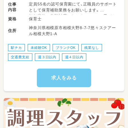
定員55名の認可保育園にて、正職員のサポート
仕事
内容
として保育補助業務をお願いします。
担任業務や書類対応はありませんので、子ども
保育士
資格
たちとじっくり関わることができますよ◎
神奈川県相模原市相模大野8-7-7悠々スクアー
住所
ル相模大野1-A
◆登園、降園時の子どもの受け入れ、見送り
◆子どもたちの見守り（室内・園庭での遊びな
ど）
駅チカ
未経験OK
ブランクOK
残業なし
◆お散歩や戸外活動の引率
交通費支給
週３日以内
週４日以内
◆トイレや着替え、食事のサポート
◆お昼寝の準備、見守り
◆お部屋の掃除やおもちゃの消毒などの環境整
備
求人をみる
◆正職員さんのサポート（活動準備や片付けな
ど）