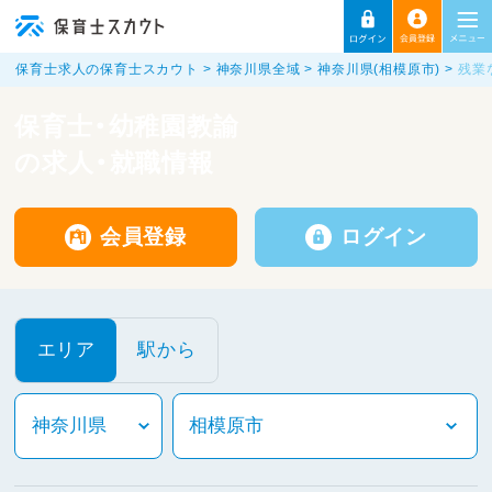
保育士求人の保育士スカウト
神奈川県全域
神奈川県(相模原市)
残業
保育士・幼稚園教諭
の求人・就職情報
会員登録
ログイン
エリア
駅から