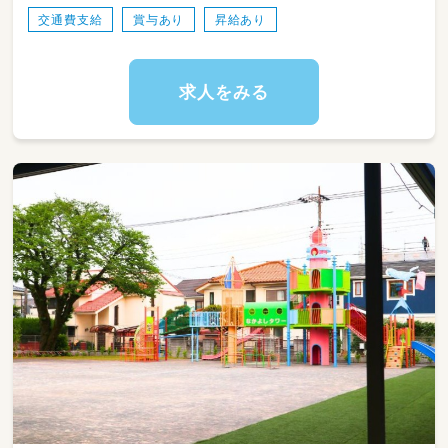
・日々の保育活動の実施（お散歩の引率、室内遊
交通費支給
賞与あり
昇給あり
びの見守りなど）
・食事、着替え、排泄など、年齢に応じた基本的
生活習慣のサポート
・園内行事の企画・運営および保育室内の環境整
求人をみる
備
【園長候補の場合のプラス業務】
・日誌や指導計画などの各種書類の確認・管理・
フィードバック
・園長不在時の代理対応および園長の業務補佐
・若手・後輩保育士さんの指導やメンタルケア、
現場の意見のとりまとめ
・職員のシフト作成および適切な人員配置の管
理
・行政に提出する各種申請書類の作成・事務業務
全般
・園全体の運営マネジメントおよび施設管理
★現場のスタッフと協力しながら進められる環
境ですので、最初からすべてをお任せすること
はありません。少しずつ園の雰囲気に慣れてい