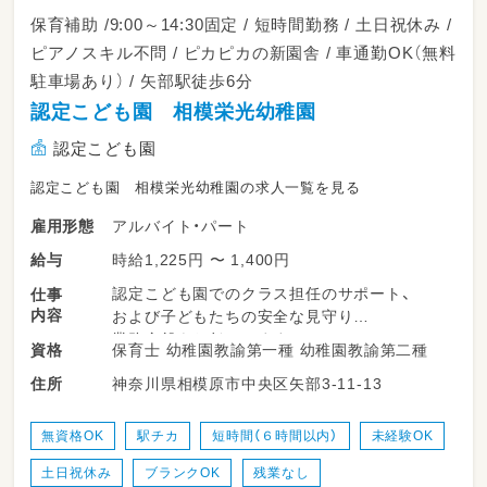
ってくださいね◎
保育補助 /9:00～14:30固定 / 短時間勤務 / 土日祝休み /
ピアノスキル不問 / ピカピカの新園舎 / 車通勤OK（無料
駐車場あり） / 矢部駅徒歩6分
認定こども園 相模栄光幼稚園
認定こども園
認定こども園 相模栄光幼稚園の求人一覧を見る
アルバイト・パート
雇用形態
時給1,225円 〜 1,400円
給与
認定こども園でのクラス担任のサポート、
仕事
内容
および子どもたちの安全な見守り
業務全般をお任せします。
保育士 幼稚園教諭第一種 幼稚園教諭第二種
資格
正職員さんの指示のもと行う
神奈川県相模原市中央区矢部3-11-13
住所
補助業務が中心となるため、
難しい書類対応や大きな負担はありません🍀
無資格OK
駅チカ
短時間（６時間以内）
未経験OK
朝の登園時に子どもたちを笑顔で
土日祝休み
ブランクOK
残業なし
お出迎え・受け入れのサポート