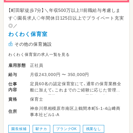
【町田駅徒歩7分】＼年収500万以上!!前職給与考慮しま
す◇園長求人◇年間休日125日以上でプライベート充実
◎／
わくわく保育室
その他の保育施設
わくわく保育室の求人一覧を見る
正社員
雇用形態
月収243,000円 〜 350,000円
給与
定員60名の認定保育室にて、通常の保育業務全
仕事
内容
般に加えて、これまでのご経験に応じた管理職
サポート業務・マネジメント業務をお任せしま
保育士
資格
す。
神奈川県相模原市南区上鶴間本町5-1-4山﨑商
住所
事本社ビル1-A
【共通する保育業務】
・園児の出迎え・見送りおよび保護者様とのコミ
ュニケーション
園長候補
駅チカ
ブランクOK
残業なし