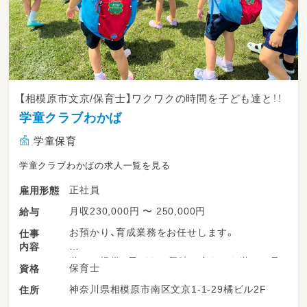
【相模原市文京/保育士】ワクワクの時間を子ども達と！！
学童クラブわかば
学童保育
学童クラブわかばの求人一覧を見る
正社員
雇用形態
月収230,000円 〜 250,000円
給与
お預かり、育成業務をお任せします。
仕事
内容
遊びの提供： 子どもの興味に合わせた遊びの見
保育士
資格
守り
神奈川県相模原市南区文京1-1-29橘ビル2F
住所
生活習慣の自立サポート