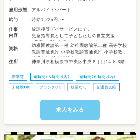
アルバイト・パート
雇用形態
時給1,225円 〜
給与
放課後等デイサービスにて、
仕事
内容
児童指導員として子どもたちの自立支援
・見守り業務全般をお任せします。
幼稚園教諭第一種 幼稚園教諭第二種 高等学校
資格
教諭普通免許 中学校教諭普通免許 小学校教諭
【午前（フリースクール型）】
普通免許 社会福祉士
神奈川県相模原市中央区中央６丁目14-8-3階
住所
安心できる居場所づくり
（子どもたちがのんびり、リラックスして過ごせ
新卒可
短時間（５時間以内）
短時間（６時間以内）
る空間を整えます）
未経験OK
ブランクOK
残業なし
交通費支給
学習や活動のサポート
（個別の宿題や、それぞれのペースに合わせた活
動の優しいお手伝い）
求人をみる
※午前クラスは送迎業務はありません◎
【午後（総合支援型）】