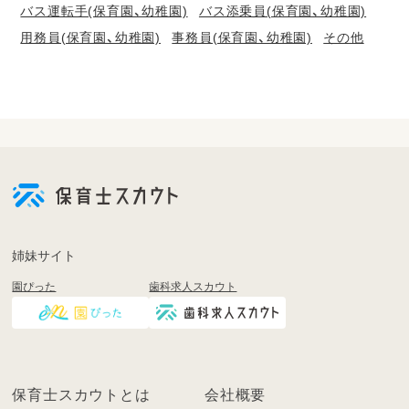
バス運転手(保育園、幼稚園)
バス添乗員(保育園、幼稚園)
用務員(保育園、幼稚園)
事務員(保育園、幼稚園)
その他
会
員
登
録
も
姉妹サイト
し
園ぴった
歯科求人スカウト
く
は
ロ
グ
イ
保育士スカウトとは
会社概要
ン