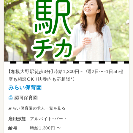
学校・ご自宅への送迎
（学校まで子どもたちを迎えに行き、帰りはご自
宅まで安全に送ります🚗 ※丁寧な運転研修あ
り！）
青空の下での外遊びの見守り
（公園や広場などの屋外で、子どもたちと一緒に
思いきり身体を動かして遊びます♪）
雨の日の室内アクティビティ
（お外に行けない日は、室内での楽しい工作や、
【相模大野駅徒歩3分】時給1,300円～ /週2日〜・1日5h程
工夫を凝らした運動遊びをサポート）
度も相談OK （扶養内も応相談*）
みらい保育園
おやつの準備・見守り
（みんなで美味しく食べるリラックスタイムの
認可保育園
サポート）
みらい保育園の求人一覧を見る
活動記録の記入・環境整備
アルバイト・パート
雇用形態
（その日の様子を伝える簡単なシステム入力や、
教室内の片付け・清掃）
時給1,300円 〜
給与