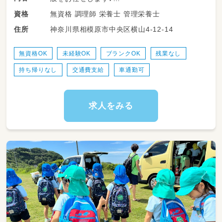
無資格 調理師 栄養士 管理栄養士
資格
・園児および職員向けの給食・おやつ作りの調理
神奈川県相模原市中央区横山4-12-14
住所
サポート
・調理手順に基づいた、お料理の盛り付けやクラ
スごとの配膳準備
無資格OK
未経験OK
ブランクOK
残業なし
・アレルギー対応食の誤配を防止するための、丁
持ち帰りなし
交通費支給
車通勤可
寧な調理と配慮
・使用した調理器具、お皿やコップ、お盆などの
片付け・洗浄・消毒
・厨房内の清掃、シンクや作業台の整理整頓、徹
求人をみる
底した衛生管理
・食材や消耗品の在庫確認、適切な保存管理
★複数のスタッフで協力して進めるお仕事です
ので、1人に負担が偏ることはありません。チー
ムで声を掛け合いながら、安全で美味しい給食
を楽しく届けていきましょう！