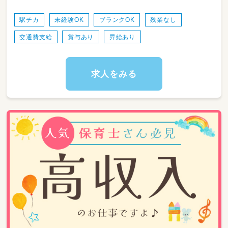
◆日々の主活動の計画・実施（近隣の公園や神社
へのお散歩、季節の製作、簡単な文字・数遊びな
駅チカ
未経験OK
ブランクOK
残業なし
ど）
交通費支給
賞与あり
昇給あり
◆食事、着替え、トイレトレーニングなど、年齢
に応じた基本的生活習慣のサポート
◆安全な午睡（お昼寝）チェックおよび呼吸確認
◆指導計画や連絡帳等の各種書類の作成・管理
求人をみる
◆季節のイベントや行事（ハロウィン、クッキン
グなど）の企画・準備・実施
◆保育室内の清掃、おもちゃの消毒などの衛生
管理
※クラス運営は周りの先生と相談しながら進め
られるため、一人で抱え込むことはありませ
ん。みんなで助け合いながら、楽しく丁寧な保
育をつくっていきましょう！