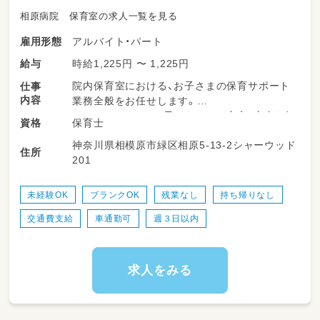
相原病院 保育室の求人一覧を見る
アルバイト・パート
雇用形態
時給1,225円 〜 1,225円
給与
院内保育室における、お子さまの保育サポート
仕事
内容
業務全般をお任せします。
パートさんとして、子どもたちの安心・安全な毎
保育士
資格
日を優しく支えていただくお仕事です♪
神奈川県相模原市緑区相原5-13-2シャーウッド
住所
201
・登園、降園時のお子さまの温かいお出迎えと見
送り
・室内遊びやお散歩、戸外活動での安全な見守り
未経験OK
ブランクOK
残業なし
持ち帰りなし
・食事の介助、お着替え、トイレなどの生活サポ
交通費支給
車通勤可
週３日以内
ート
・お昼寝の準備と、安全な睡眠のチェック
・お部屋の清掃、おもちゃの消毒など、お預かり
環境の整備
求人をみる
・正職員のサポートや、お散歩の準備・片付け
・お迎えに来られた保護者様への簡単な対応