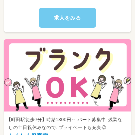
・食事、着替え、排泄など、年齢に応じた基本的
生活習慣のサポート
・園内行事の企画・運営および保育室内の環境整
求人をみる
備
【園長候補の場合のプラス業務】
・日誌や指導計画などの各種書類の確認・管理・
フィードバック
・園長不在時の代理対応および園長の業務補佐
・若手・後輩保育士さんの指導やメンタルケア、
現場の意見のとりまとめ
・職員のシフト作成および適切な人員配置の管
理
・行政に提出する各種申請書類の作成・事務業務
全般
・園全体の運営マネジメントおよび施設管理
★現場のスタッフと協力しながら進められる環
境ですので、最初からすべてをお任せすること
【町田駅徒歩7分】 時給1300円～ パート募集中！残業な
はありません。少しずつ園の雰囲気に慣れてい
しの土日祝休みなので、プライベートも充実◎
ってくださいね◎