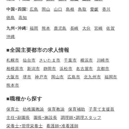
中国・四国：
広島
岡山
山口
島根
鳥取
愛媛
香川
徳島
高知
九州・沖縄：
福岡
熊本
鹿児島
長崎
大分
宮崎
佐賀
沖縄
■全国主要都市の求人情報
札幌市
仙台市
さいたま市
千葉市
横浜市
川崎市
相模原市
新潟市
静岡市
浜松市
名古屋市
京都市
大阪市
堺市
神戸市
岡山市
広島市
北九州市
福岡市
熊本市
■職種から探す
保育士
幼稚園教諭
保育教諭
保育補助
子育て支援員
主任・副園長
園長・施設長
調理師・調理スタッフ
栄養士・管理栄養士
看護師・准看護師