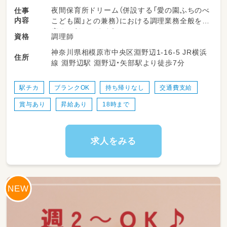
夜間保育所ドリーム（併設する「愛の園ふちのべ
仕事
内容
こども園」との兼務）における調理業務全般を幅
広くお任せします！
調理師
資格
神奈川県相模原市中央区淵野辺1-16-5 JR横浜
・園児および職員向けの給食・おやつの調理作業
住所
線 淵野辺駅 淵野辺・矢部駅より徒歩7分
（約400食をチームで協力して作ります）
・調理手順に基づいた食材の下ごしらえ（カッ
ト・皮むきなど）や盛り付け・配膳準備
駅チカ
ブランクOK
持ち帰りなし
交通費支給
・アレルギーを持つお子さまへの除去食・代替食
賞与あり
昇給あり
18時まで
の誤配防止に配慮した丁寧な調理
・使用した調理器具、食器、お盆などの片付け、
洗浄、消毒作業
・厨房内や休憩室の清掃、衛生管理の徹底
求人をみる
・簡単な書類作成
・季節の行事や保育園イベント（お楽しみ会や食
育イベントなど）のお手伝い・サポート
★チーム内でコミュニケーションを取りながら
作業を進めていくため、分からないこともすぐ
に確認できる安心の環境です！