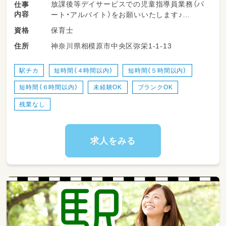
放課後等デイサービスでの児童指導員業務（パ
仕事
内容
ート・アルバイト）をお願いいたします♪
保育士
資格
☆来所した子どもたちのお出迎え＆笑顔でのご
神奈川県相模原市中央区弥栄1-1-13
住所
あいさつ！
★宿題のサポートや苦手科目をやさしく教えて
あげる個別学習支援◎
駅チカ
短時間（４時間以内）
短時間（５時間以内）
☆本やタブレットを使った調べ学習・グループ
短時間（６時間以内）
未経験OK
ブランクOK
ワークのサポート☆彡
★おやつタイムの見守りや楽しく安全に過ごす
残業なし
ための室内活動サポート♪
☆教材やプログラムで使用するアイテムの簡単
な準備・後片付け
求人をみる
★子どもたちの成長の様子や日々の活動記録の
記入◎
☆安全な送迎時の添乗サポート（運転できる方
は運転業務も歓迎♪）
★正社員スタッフのお手伝いや活動の補助
1事業所8名体制の手厚い配置なので、焦らずゆ
ったりサポートできます◎