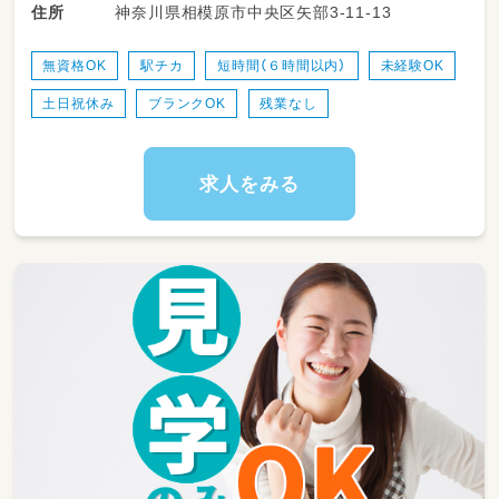
神奈川県相模原市中央区矢部3-11-13
住所
補助業務が中心となるため、
難しい書類対応や大きな負担はありません🍀
無資格OK
駅チカ
短時間（６時間以内）
未経験OK
朝の登園時に子どもたちを笑顔で
土日祝休み
ブランクOK
残業なし
お出迎え・受け入れのサポート
室内での自由遊びや園庭での
戸外活動における安全管理・寄り添い
求人をみる
季節の工作・お絵かき・室内活動等の
準備やお片付けのお手伝い
手洗い・うがい、お着替え、
排泄などの基本的な生活習慣の補助
みんなで楽しく食べるお昼ご飯（給食）の
配膳・準備・食事のサポート
子どもたちが清潔で安全に過ごせるよう、
お部屋のお掃除やおもちゃの消毒・環境整備