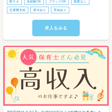
へのお散歩、季節の製作、簡単な文字・数遊びな
駅チカ
未経験OK
ブランクOK
残業なし
ど）
交通費支給
賞与あり
昇給あり
◆食事、着替え、トイレトレーニングなど、年齢
に応じた基本的生活習慣のサポート
◆安全な午睡（お昼寝）チェックおよび呼吸確認
◆指導計画や連絡帳等の各種書類の作成・管理
求人をみる
◆季節のイベントや行事（ハロウィン、クッキン
グなど）の企画・準備・実施
◆保育室内の清掃、おもちゃの消毒などの衛生
管理
※クラス運営は周りの先生と相談しながら進め
られるため、一人で抱え込むことはありませ
ん。みんなで助け合いながら、楽しく丁寧な保
育をつくっていきましょう！