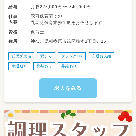
月収225,000円 〜 340,000円
給与
認可保育園での
仕事
内容
乳幼児保育業務全般をお任せします。
主にクラス担任として、
保育士
資格
以下のようなお仕事にご対応いただきます。
神奈川県相模原市緑区橋本2丁目6-26
住所
・クラス運営（2歳児～5歳児）
・主活動の企画・実施
託児所完備
駅チカ
ブランクOK
交通費支給
・季節の行事対応
車通勤可
賞与あり
昇給あり
・戸外あそびの引率
・保育日誌や記録の記入 など
【変更の範囲について】
求人をみる
・従事すべき業務の変更：なし
・就業場所の変更：徒歩圏内の分園へ異動の可能
性あり