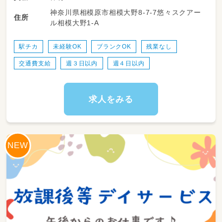
たちとじっくり関わることができますよ◎
神奈川県相模原市相模大野8-7-7悠々スクアー
住所
ル相模大野1-A
◆登園、降園時の子どもの受け入れ、見送り
◆子どもたちの見守り（室内・園庭での遊びな
ど）
駅チカ
未経験OK
ブランクOK
残業なし
◆お散歩や戸外活動の引率
交通費支給
週３日以内
週４日以内
◆トイレや着替え、食事のサポート
◆お昼寝の準備、見守り
◆お部屋の掃除やおもちゃの消毒などの環境整
備
求人をみる
◆正職員さんのサポート（活動準備や片付けな
ど）