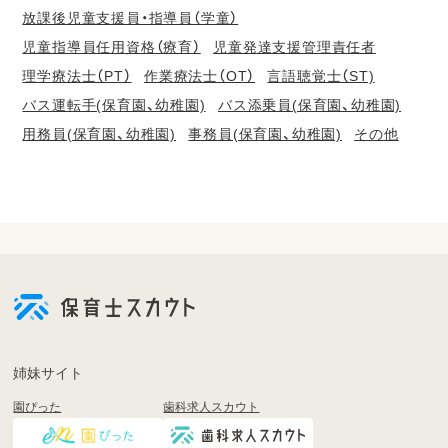
放課後児童支援員・指導員（学童）
児童指導員任用資格（療育）
児童発達支援管理責任者
理学療法士（PT）
作業療法士（OT）
言語聴覚士（ST)
バス運転手(保育園、幼稚園)
バス添乗員(保育園、幼稚園)
用務員(保育園、幼稚園)
事務員(保育園、幼稚園)
その他
会
員
登
録
も
姉妹サイト
し
園ぴった
歯科求人スカウト
く
は