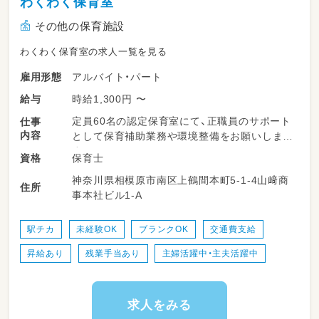
わくわく保育室
その他の保育施設
わくわく保育室の求人一覧を見る
アルバイト・パート
雇用形態
時給1,300円 〜
給与
定員60名の認定保育室にて、正職員のサポート
仕事
内容
として保育補助業務や環境整備をお願いしま
す。
保育士
資格
神奈川県相模原市南区上鶴間本町5-1-4山﨑商
◆園児の出迎え、降園時の見送り
住所
事本社ビル1-A
◆子どもたちの主体的な遊びの見守り
◆近隣の公園、神社、図書館などへの毎日のお散
歩の付き添い・引率
駅チカ
未経験OK
ブランクOK
交通費支給
◆着替えや食事、お昼寝（午睡）時の簡単なお手
昇給あり
残業手当あり
主婦活躍中・主夫活躍中
伝い
◆お部屋の簡単なお掃除やおもちゃの除菌・消
毒作業
◆行事（季節ごとのハロウィン、クッキング、縁
求人をみる
日ごっこ等）のちょっとした事前準備やお手伝