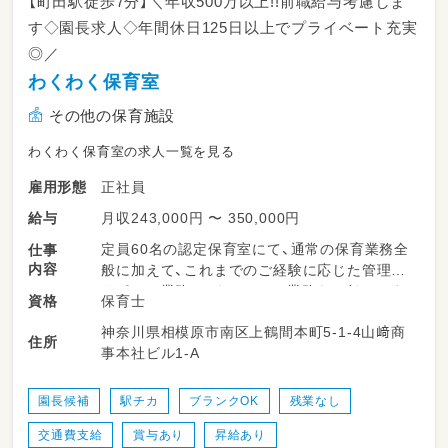
【町田駅徒歩7分】＼年収500万以上!!前職給与考慮しま
す◇園長求人◇年間休日125日以上でプライベート充実
◎／
わくわく保育室
その他の保育施設
わくわく保育室の求人一覧を見る
正社員
雇用形態
月収243,000円 〜 350,000円
給与
定員60名の認定保育室にて、通常の保育業務全
仕事
内容
般に加えて、これまでのご経験に応じた管理職
サポート業務・マネジメント業務をお任せしま
保育士
資格
す。
神奈川県相模原市南区上鶴間本町5-1-4山﨑商
住所
事本社ビル1-A
【共通する保育業務】
・園児の出迎え・見送りおよび保護者様とのコミ
ュニケーション
園長候補
駅チカ
ブランクOK
残業なし
・日々の保育活動の実施（お散歩の引率、室内遊
交通費支給
賞与あり
昇給あり
びの見守りなど）