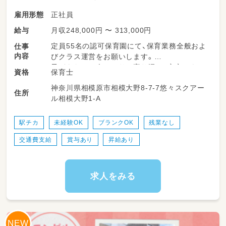
正社員
雇用形態
月収248,000円 〜 313,000円
給与
定員55名の認可保育園にて、保育業務全般およ
仕事
内容
びクラス運営をお願いします。
子どもたち一人ひとりに寄り添い、安心できる
保育士
資格
環境を一緒につくっていきましょう！
神奈川県相模原市相模大野8-7-7悠々スクアー
住所
ル相模大野1-A
◆園児の出迎え・見送りおよび保護者様とのコ
ミュニケーション
◆日常の保育業務（室内遊び、戸外活動、お散歩
駅チカ
未経験OK
ブランクOK
残業なし
の引率など）
交通費支給
賞与あり
昇給あり
◆基本的な生活習慣の自立に向けたサポート
（食事・着替え・排泄など）
◆お昼寝（午睡）の準備および安全な見守り
◆年間・月間・週間の保育計画（カリキュラム）の
求人をみる
作成
◆園内行事や季節のイベントの企画・運営
◆保育室の掃除やおもちゃの消毒など、安全で
清潔な環境づくり
◆スタッフ間のミーティングや情報共有