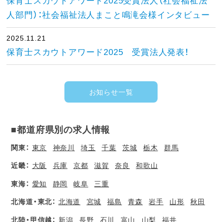
保育士スカウトアワード2025受賞法人（社会福祉法
人部門）：社会福祉法人まこと鳴滝会様インタビュー
2025.11.21
保育士スカウトアワード2025 受賞法人発表！
お知らせ一覧
■都道府県別の求人情報
関東：
東京
神奈川
埼玉
千葉
茨城
栃木
群馬
近畿：
大阪
兵庫
京都
滋賀
奈良
和歌山
東海：
愛知
静岡
岐阜
三重
北海道・東北：
北海道
宮城
福島
青森
岩手
山形
秋田
北陸・甲信越：
新潟
長野
石川
富山
山梨
福井