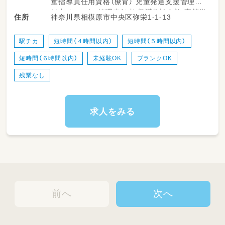
童指導員任用資格（療育） 児童発達支援管理責
あいさつ！
任者 サービス管理責任者 養護教諭免許 高等学
神奈川県相模原市中央区弥栄1-1-13
住所
★宿題のサポートや苦手科目をやさしく教えて
校教諭普通免許 中学校教諭普通免許 小学校教
あげる個別学習支援◎
諭普通免許 社会福祉士
☆本やタブレットを使った調べ学習・グループ
駅チカ
短時間（４時間以内）
短時間（５時間以内）
ワークのサポート☆彡
短時間（６時間以内）
未経験OK
ブランクOK
★おやつタイムの見守りや楽しく安全に過ごす
ための室内活動サポート♪
残業なし
☆教材やプログラムで使用するアイテムの簡単
な準備・後片付け
★子どもたちの成長の様子や日々の活動記録の
求人をみる
記入◎
☆安全な送迎時の添乗サポート（運転できる方
は運転業務も歓迎♪）
★正社員スタッフのお手伝いや活動の補助
など
前へ
次へ