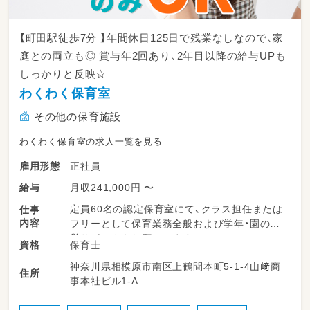
保護者様へのお出迎え対応や、
担任の先生へのスムーズな引き継ぎ
【町田駅徒歩7分 】年間休日125日で残業なしなので、家
庭との両立も◎ 賞与年2回あり、2年目以降の給与UPも
しっかりと反映☆
わくわく保育室
その他の保育施設
わくわく保育室の求人一覧を見る
正社員
雇用形態
月収241,000円 〜
給与
定員60名の認定保育室にて、クラス担任または
仕事
内容
フリーとして保育業務全般および学年・園の運
営サポートをお願いします。
保育士
資格
神奈川県相模原市南区上鶴間本町5-1-4山﨑商
◆朝の受け入れや夕方の降園時における園児の
住所
事本社ビル1-A
見守りと保護者対応
◆日々の主活動の計画・実施（近隣の公園や神社