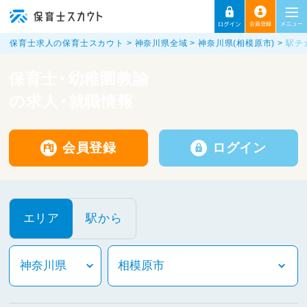
保育士求人の保育士スカウト
神奈川県全域
神奈川県(相模原市)
駅チ
保育士・幼稚園教諭
の求人・就職情報
会員登録
ログイン
エリア
駅から