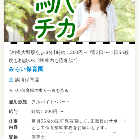
など
【相模大野駅徒歩3分】時給1,300円～ /週2日〜・1日5h程
度も相談OK （扶養内も応相談*）
みらい保育園
認可保育園
みらい保育園の求人一覧を見る
アルバイト・パート
雇用形態
時給1,300円 〜
給与
定員55名の認可保育園にて、正職員のサポート
仕事
内容
として保育補助業務をお願いします。
担任業務や書類対応はありませんので、子ども
保育士
資格