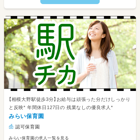
い
◆その他、正職員さんのサポート業務
※負担の大きい書類の作成や、主担当としての
業務はございません。子どもたちに寄り添っ
て、楽しく笑顔で見守っていただくのが一番の
お仕事です
【相模大野駅徒歩3分】お給与は頑張った分だけしっかり
と反映* 年間休日127日の 残業なしの優良求人*
みらい保育園
認可保育園
みらい保育園の求人一覧を見る