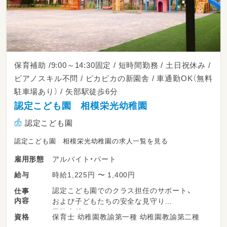
保育補助 /9:00～14:30固定 / 短時間勤務 / 土日祝休み /
ピアノスキル不問 / ピカピカの新園舎 / 車通勤OK（無料
駐車場あり） / 矢部駅徒歩6分
認定こども園 相模栄光幼稚園
認定こども園
認定こども園 相模栄光幼稚園の求人一覧を見る
アルバイト・パート
雇用形態
時給1,225円 〜 1,400円
給与
認定こども園でのクラス担任のサポート、
仕事
内容
および子どもたちの安全な見守り
業務全般をお任せします。
保育士 幼稚園教諭第一種 幼稚園教諭第二種
資格
正職員さんの指示のもと行う