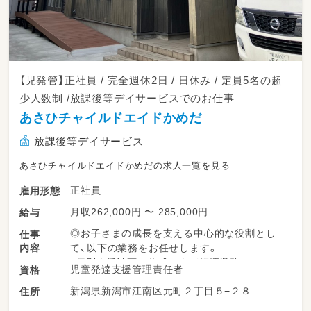
【児発管】正社員 / 完全週休2日 / 日休み / 定員5名の超
少人数制 /放課後等デイサービスでのお仕事
あさひチャイルドエイドかめだ
放課後等デイサービス
あさひチャイルドエイドかめだの求人一覧を見る
正社員
雇用形態
月収262,000円 〜 285,000円
給与
◎お子さまの成長を支える中心的な役割とし
仕事
内容
て、以下の業務をお任せします。
・個別支援計画の作成および管理業務
児童発達支援管理責任者
資格
・利用者さまのアセスメントや保護者さまとの
新潟県新潟市江南区元町２丁目５−２８
住所
面談
・現場スタッフへの療育技術の指導やアドバイ