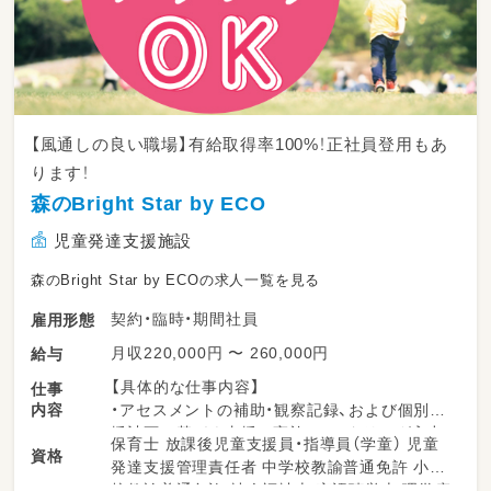
【風通しの良い職場】有給取得率100%！正社員登用もあ
ります！
森のBright Star by ECO
児童発達支援施設
森のBright Star by ECOの求人一覧を見る
契約・臨時・期間社員
雇用形態
月収220,000円 〜 260,000円
給与
【具体的な仕事内容】
仕事
内容
・アセスメントの補助・観察記録、および個別支
援計画に基づく支援の実施・モニタリング入力
保育士 放課後児童支援員・指導員（学童） 児童
資格
・保護者との連絡帳対応や相談対応の同席、面談
発達支援管理責任者 中学校教諭普通免許 小学
時の情報共有
校教諭普通免許 社会福祉士 言語聴覚士 理学療