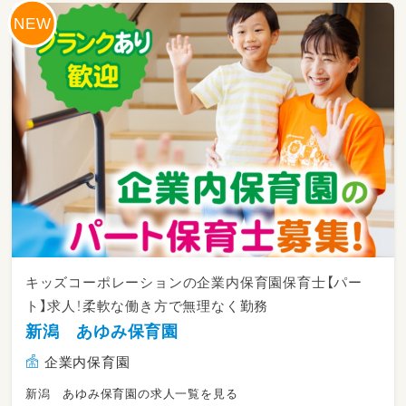
日常生活を楽しく過ごせるように
簡単なサポートをしたり、
体操、ダンス、ゲーム等で自立を支援！
毎日のスモールステップを見逃さず
「できたね！」と声をかけて
子ども達の「一歩前進」を
一緒になって喜んでもらえると
嬉しいです♪
キッズコーポレーションの企業内保育園保育士【パー
ト】求人！柔軟な働き方で無理なく勤務
新潟 あゆみ保育園
企業内保育園
新潟 あゆみ保育園の求人一覧を見る