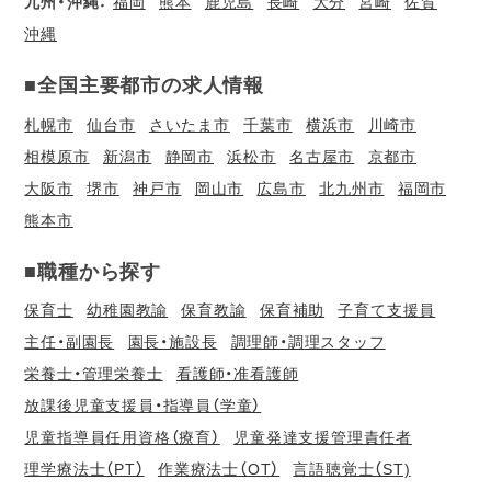
九州・沖縄：
福岡
熊本
鹿児島
長崎
大分
宮崎
佐賀
沖縄
■全国主要都市の求人情報
札幌市
仙台市
さいたま市
千葉市
横浜市
川崎市
相模原市
新潟市
静岡市
浜松市
名古屋市
京都市
大阪市
堺市
神戸市
岡山市
広島市
北九州市
福岡市
熊本市
■職種から探す
保育士
幼稚園教諭
保育教諭
保育補助
子育て支援員
主任・副園長
園長・施設長
調理師・調理スタッフ
栄養士・管理栄養士
看護師・准看護師
放課後児童支援員・指導員（学童）
児童指導員任用資格（療育）
児童発達支援管理責任者
理学療法士（PT）
作業療法士（OT）
言語聴覚士（ST)