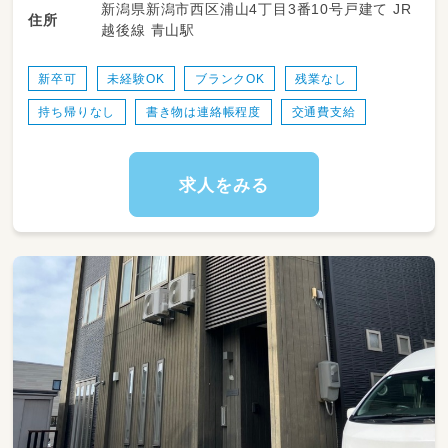
新潟県新潟市西区浦山4丁目3番10号戸建て JR
・スタッフ間での支援方針の共有、プログラム運
住所
法士 心理士 精神保健福祉士
越後線 青山駅
営への参画（SST・学習・運動・制作 等）
・日々の活動支援（子どもたちと一緒に関わり、
成功体験を積み重ねます）
新卒可
未経験OK
ブランクOK
残業なし
・記録や事務処理業務、学校や関係機関との連携
持ち帰りなし
書き物は連絡帳程度
交通費支給
の補助 など
※対象：小学生～高校3年生まで
求人をみる
・仕事内容の変更：なし
・転勤：長期的な転勤なし
※41制度により定期的に別店舗で勤務いただ
き、社内交流を行う