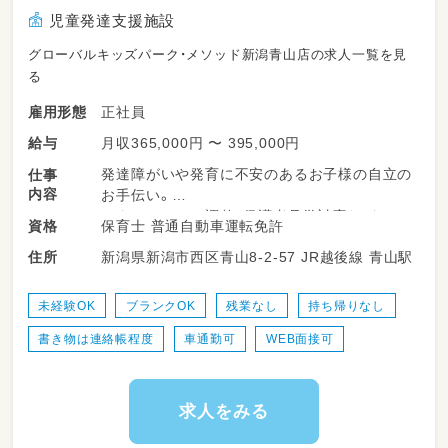
児童発達支援施設
グローバルキッズパーク・メソッド新潟青山店の求人一覧を見
る
正社員
雇用形態
月収365,000円 〜 395,000円
給与
発達障がいや発育に不安のあるお子様の自立の
仕事
内容
お手伝い。
スタッフシフト調整、保護者見学対応など。
保育士 普通自動車運転免許
資格
★店舗マネジメントをお任せします
新潟県新潟市西区青山8-2-57 JR越後線 青山駅
住所
★店長・役職経験のある方、歓迎！
★対人スキル、コミュニケーション能力に自信
のある方
未経験OK
ブランクOK
残業なし
持ち帰りなし
★残業・持ち帰り業務なし
書き物は連絡帳程度
車通勤可
WEB面接可
★ワークライフバランス重視
子供達のお楽しみレクリエーションは
スタッフのアイディアで対応してます。
求人をみる
趣味や特技も活かせます。
経験がなくても大丈夫！