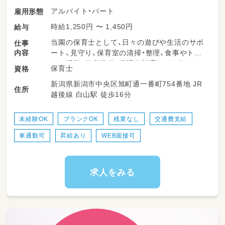
アルバイト・パート
雇用形態
時給1,250円 〜 1,450円
給与
当園の保育士として、日々の遊びや生活のサポ
仕事
内容
ート、見守り、保育室の清掃・整理、食事やトイ
レの援助、行事準備、保護者対応などを担いま
保育士
資格
す。柔軟な保育環境の中で、子どもたち一人ひ
新潟県新潟市中央区旭町通一番町754番地 JR
とりにしっかり向き合える時間が多くありま
住所
越後線 白山駅 徒歩16分
す。勤務日数や時間は相談可能で、ライフスタ
イルに合わせて無理なく働けるのが特長です。
未経験OK
ブランクOK
残業なし
交通費支給
＜スケジュール例＞
車通勤可
昇給あり
WEB面接可
・11:00～昼食
・12:30～午睡(事務作業/ブレスチェック/休憩)
・15:00～自発的な活動(室内遊び/お散歩)
・18:00～降園
求人をみる