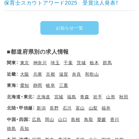
保育士スカウトアワード2025 受賞法人発表！
お知らせ一覧
■都道府県別の求人情報
関東：
東京
神奈川
埼玉
千葉
茨城
栃木
群馬
近畿：
大阪
兵庫
京都
滋賀
奈良
和歌山
東海：
愛知
静岡
岐阜
三重
北海道・東北：
北海道
宮城
福島
青森
岩手
山形
秋田
北陸・甲信越：
新潟
長野
石川
富山
山梨
福井
中国・四国：
広島
岡山
山口
島根
鳥取
愛媛
香川
徳島
高知