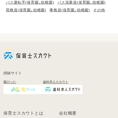
バス運転手(保育園、幼稚園)
バス添乗員(保育園、幼稚園)
用務員(保育園、幼稚園)
事務員(保育園、幼稚園)
その他
会
員
登
録
も
姉妹サイト
し
園ぴった
歯科求人スカウト
く
は
ロ
グ
イ
保育士スカウトとは
会社概要
ン