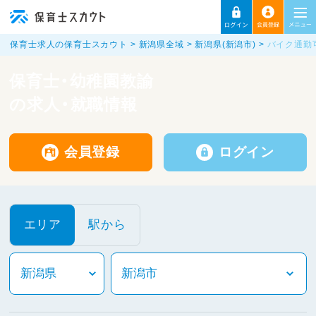
保育士求人の保育士スカウト
新潟県全域
新潟県(新潟市)
バイク通勤
保育士・幼稚園教諭
の求人・就職情報
会員登録
ログイン
エリア
駅から