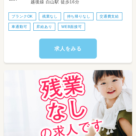
越後線 白山駅 徒歩16分
事時間を支えます。勤務時間や日数は相談可能
で、家庭との両立もしやすい環境です。
ブランクOK
残業なし
持ち帰りなし
交通費支給
＜スケジュール例＞
車通勤可
昇給あり
WEB面接可
・08:00～朝おやつとお昼ご飯の調理
・09:45～朝おやつ提供
・11:00～お昼ご飯の提供、片付け
・12:00～休憩(※1日通し勤務の場合)
求人をみる
・13:00～おやつ調理
・14:00～おやつ提供
・15:00～片付け、翌日の準備