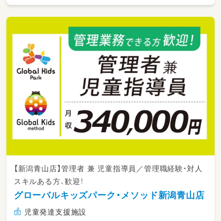
しっかりとお教えします。
お仕事内容は難しくありません。
日常生活を楽しく過ごせるように
簡単なサポートをしたり、
体操、ダンス、ゲーム等で自立を支援！
毎日のスモールステップを見逃さず
「できたね！」と声をかけて
子ども達の「一歩前進」を
一緒になって喜んでもらえると嬉しいです♪
【新潟青山店】管理者 兼 児童指導員／管理職経験・対人
スキルある方、歓迎！
グローバルキッズパーク・メソッド新潟青山店
児童発達支援施設