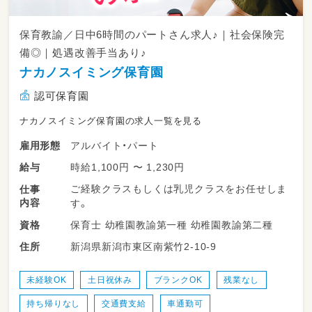
保育教諭／日中6時間のパートさん求人♪｜社会保険完
備◎｜処遇改善手当あり♪
ナカノスイミング保育園
認可保育園
ナカノスイミング保育園の求人一覧を見る
アルバイト・パート
雇用形態
時給1,100円 〜 1,230円
給与
ご経験クラスもしくは乳児クラスをお任せしま
仕事
内容
す。
保育士 幼稚園教諭第一種 幼稚園教諭第二種
資格
新潟県新潟市東区南紫竹2-10-9
住所
未経験OK
土日祝休み
ブランクOK
残業なし
持ち帰りなし
交通費支給
車通勤可