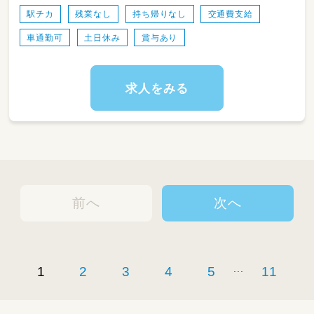
ス
駅チカ
残業なし
持ち帰りなし
交通費支給
・学校や自治体、医療機関等の外部機関との連携
車通勤可
土日休み
賞与あり
調整
・事業所の運営管理に関わるリーダー業務
・お子さまの特性に合わせた療育の提供
求人をみる
前へ
次へ
...
1
2
3
4
5
11