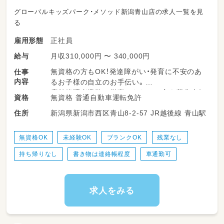
グローバルキッズパーク・メソッド新潟青山店の求人一覧を見
る
正社員
雇用形態
月収310,000円 〜 340,000円
給与
無資格の方もOK！発達障がい・発育に不安のあ
仕事
内容
るお子様の自立のお手伝い。
店舗管理者業務に従事いただける方を募集中！
無資格 普通自動車運転免許
資格
★店舗マネジメントをお任せします
新潟県新潟市西区青山8-2-57 JR越後線 青山駅
住所
★店長・役職経験のある方、歓迎！
★対人スキル、コミュニケーション能力に自信
のある方
無資格OK
未経験OK
ブランクOK
残業なし
持ち帰りなし
書き物は連絡帳程度
車通勤可
子供達のお楽しみレクリエーションは
スタッフのアイディアで対応してます。
趣味や特技も活かせます。
経験がなくても大丈夫！
求人をみる
しっかりとお教えします。
お仕事内容は難しくありません。