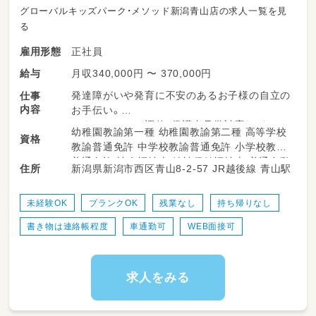
グローバルキッズパーク・メソッド新潟青山店の求人一覧を見
る
正社員
雇用形態
月収340,000円 〜 370,000円
給与
発達障がいや発育に不安のあるお子様の自立の
仕事
内容
お手伝い。
スタッフシフト調整、保護者見学対応など。
幼稚園教諭第一種 幼稚園教諭第二種 高等学校
資格
★店舗マネジメントをお任せします
教諭普通免許 中学校教諭普通免許 小学校教諭
★店長・役職経験のある方、歓迎！
普通免許 社会福祉士 精神保健福祉士 普通自動
新潟県新潟市西区青山8-2-57 JR越後線 青山駅
住所
★対人スキル、コミュニケーション能力に自信
車運転免許
のある方
★残業・持ち帰り業務なし
未経験OK
ブランクOK
残業なし
持ち帰りなし
★ワークライフバランス重視
書き物は連絡帳程度
車通勤可
WEB面接可
日々、園や小学校から戻ってきた
放課後の子供達をケアする業務です。
まず宿題などを終わらせたあとは、
求人をみる
お楽しみのレクリエーションタイム?
それらもスタッフのアイディアで、対応してま