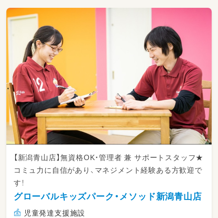
す。
ご自身の趣味・特技等も活かせます。
また、経験がなくても大丈夫！
未経験からスタートしたスタッフがほとんど。
しっかりとお教えします。
仕事内容は難しくありません。
日常生活を楽しく過ごせるように
簡単なサポートをしたり、
体操、ダンス、ゲーム等で自立を支援！
毎日のスモールステップを見逃さず
「できたね！」と声をかけて
発達に障がいのある子ども達の、
「一歩前進」を一緒になって
喜んでもらえると嬉しいです♪
【新潟青山店】無資格OK・管理者 兼 サポートスタッフ★
コミュ力に自信があり、マネジメント経験ある方歓迎で
す！
グローバルキッズパーク・メソッド新潟青山店
児童発達支援施設