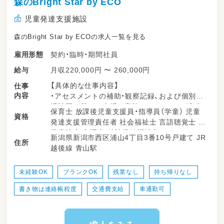
森のBright Star by ECO
児童発達支援施設
森のBright Star by ECOの求人一覧を見る
契約・臨時・期間社員
雇用形態
月収220,000円 〜 260,000円
給与
【具体的な仕事内容】
仕事
内容
・アセスメントの補助・観察記録、および個別支
援計画に基づく支援の実施・モニタリング入力
保育士 放課後児童支援員・指導員（学童） 児童
資格
・保護者との連絡帳対応や相談対応の同席、面談
発達支援管理責任者 社会福祉士 言語聴覚士 作
時の情報共有
業療法士 心理士 精神保健福祉士
新潟県新潟市西区浦山4丁目3番10号戸建て JR
・スタッフ間での支援方針の共有、プログラム運
住所
越後線 青山駅
営への参画（SST・学習・運動・制作 等）
・日々の活動支援（子どもたちと一緒に関わり、
成功体験を積み重ねます）
未経験OK
ブランクOK
残業なし
持ち帰りなし
・記録や事務処理業務、学校や関係機関との連携
書き物は連絡帳程度
交通費支給
車通勤可
の補助 など
※対象：小学生～高校3年生まで