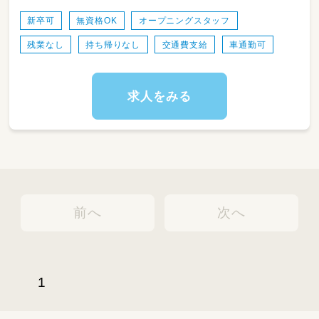
いただきます（持ち帰りの仕事はありません）
諭普通免許 小学校教諭普通免許 社会福祉士 言
・活動に伴う準備など
新卒可
無資格OK
オープニングスタッフ
語聴覚士 作業療法士 理学療法士 心理士 精神
保健福祉士 普通自動車運転免許
残業なし
持ち帰りなし
交通費支給
車通勤可
求人をみる
前へ
次へ
1