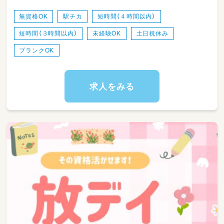
・朝、夕の2回送迎を行います
無資格OK
駅チカ
短時間（４時間以内）
※空いている時間は自由時間ですのでWワーク
短時間（３時間以内）
未経験OK
土日祝休み
等OKです！
ブランクOK
送迎エリアは以下の通りです
・松本市 ⇔ 安曇野市穂高
・松本市 ⇔ 塩尻市
求人をみる
・松本市内
送迎は社用車を使用します。
軽自動車や普通車などを使用します。