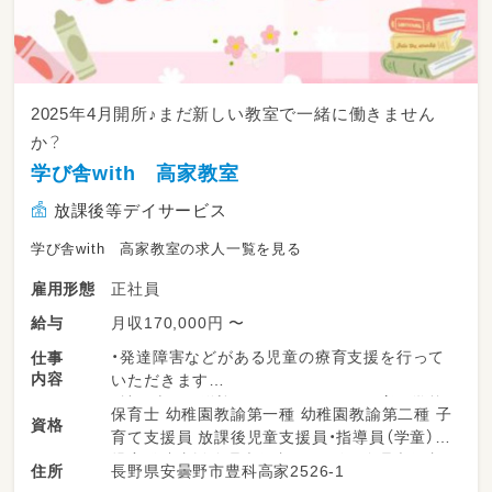
2025年4月開所♪まだ新しい教室で一緒に働きません
か？
学び舎with 高家教室
放課後等デイサービス
学び舎with 高家教室の求人一覧を見る
正社員
雇用形態
月収170,000円 〜
給与
・発達障害などがある児童の療育支援を行って
仕事
内容
いただきます
・社用車での送迎をしていただきます（例：学校‐
保育士 幼稚園教諭第一種 幼稚園教諭第二種 子
資格
教室、教室‐児童の自宅など）
育て支援員 放課後児童支援員・指導員（学童）
・療育支援では、調理実習・課外活動・工作などが
児童発達支援管理責任者 サービス管理責任者
長野県安曇野市豊科高家2526-1
住所
あり、仕事に慣れてきたら活動の内容も考えて
養護教諭免許 高等学校教諭普通免許 中学校教