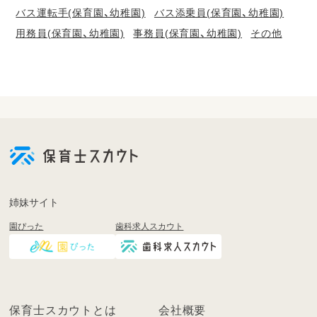
バス運転手(保育園、幼稚園)
バス添乗員(保育園、幼稚園)
用務員(保育園、幼稚園)
事務員(保育園、幼稚園)
その他
会
員
登
録
も
姉妹サイト
し
園ぴった
歯科求人スカウト
く
は
ロ
グ
イ
保育士スカウトとは
会社概要
ン