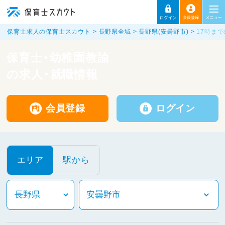
保育士求人の保育士スカウト
長野県全域
長野県(安曇野市)
17時ま
保育士・幼稚園教諭
の求人・就職情報
会員登録
ログイン
エリア
駅から