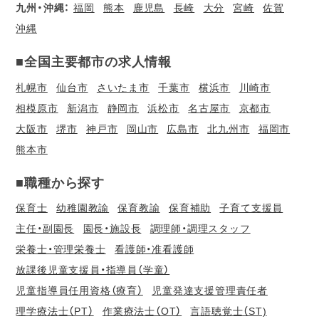
九州・沖縄：
福岡
熊本
鹿児島
長崎
大分
宮崎
佐賀
沖縄
■全国主要都市の求人情報
札幌市
仙台市
さいたま市
千葉市
横浜市
川崎市
相模原市
新潟市
静岡市
浜松市
名古屋市
京都市
大阪市
堺市
神戸市
岡山市
広島市
北九州市
福岡市
熊本市
■職種から探す
保育士
幼稚園教諭
保育教諭
保育補助
子育て支援員
主任・副園長
園長・施設長
調理師・調理スタッフ
栄養士・管理栄養士
看護師・准看護師
放課後児童支援員・指導員（学童）
児童指導員任用資格（療育）
児童発達支援管理責任者
理学療法士（PT）
作業療法士（OT）
言語聴覚士（ST)