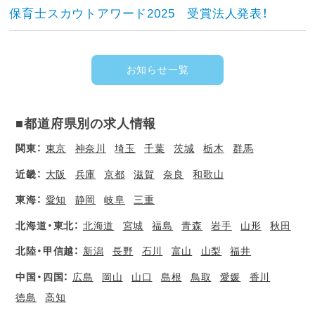
保育士スカウトアワード2025 受賞法人発表！
お知らせ一覧
■都道府県別の求人情報
関東：
東京
神奈川
埼玉
千葉
茨城
栃木
群馬
近畿：
大阪
兵庫
京都
滋賀
奈良
和歌山
東海：
愛知
静岡
岐阜
三重
北海道・東北：
北海道
宮城
福島
青森
岩手
山形
秋田
北陸・甲信越：
新潟
長野
石川
富山
山梨
福井
中国・四国：
広島
岡山
山口
島根
鳥取
愛媛
香川
徳島
高知