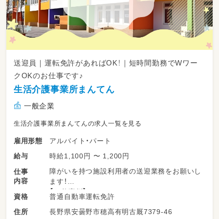
送迎員｜運転免許があればOK！｜短時間勤務でWワー
クOKのお仕事です♪
生活介護事業所まんてん
一般企業
生活介護事業所まんてんの求人一覧を見る
アルバイト・パート
雇用形態
時給1,100円 〜 1,200円
給与
障がいを持つ施設利用者の送迎業務をお願いし
仕事
内容
ます！
【お仕事例】
普通自動車運転免許
資格
・送迎車の点検、清掃
長野県安曇野市穂高有明古厩7379‐46
住所
・乗降補助