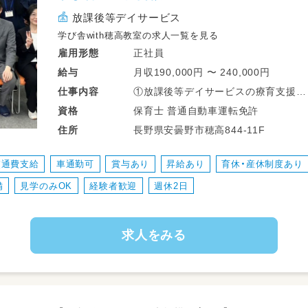
放課後等デイサービス
学び舎with穂高教室の求人一覧を見る
正社員
雇用形態
月収190,000円 〜 240,000円
給与
①放課後等デイサービスの療育支援
仕事
内容
子どもの特性に合わせて発達支援を行
保育士 普通自動車運転免許
資格
②保護者対応
長野県安曇野市穂高844‐11F
住所
子どもの様子の報告など保護者にお伝
③送迎
交通費支給
車通勤可
賞与あり
昇給あり
育休・産休制度あり
軽の社用車を使い、送迎に出てもらい
備
見学のみOK
経験者歓迎
週休2日
求人をみる