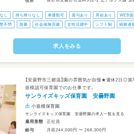
長野県安曇野市豊科332-1 北アルプス
住所
・行事の準備、実行(行事は少なめ)
・掃除や雑務
なし
持ち帰りなし
車通勤可
賞与あり
昇給あり
WEB
・書類関係(連絡帳はアプリを使用)
歴不問
急募
社会保険完備
女性活躍中
シフト制
経験者
子どもたちが楽しく安全に過ごせるよう
お手伝いをお願いします♪
求人をみる
アットホームな職場なので、職員同士も協
った保育が可能です★
【安曇野市三郷温】園の雰囲気が自慢★週休2日◎賞
規模認可保育園でのお仕事です。
サンライズキッズ保育園 安曇野園
小規模保育園
サンライズキッズ保育園 安曇野園の求人一覧を見る
正社員
雇用形態
月収244,000円 〜 268,300円
給与