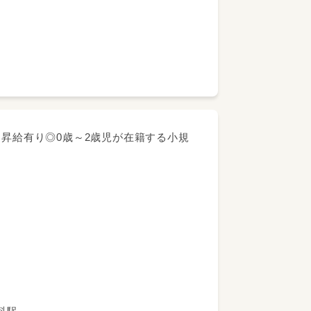
です！！
・昇給有り◎0歳～2歳児が在籍する小規