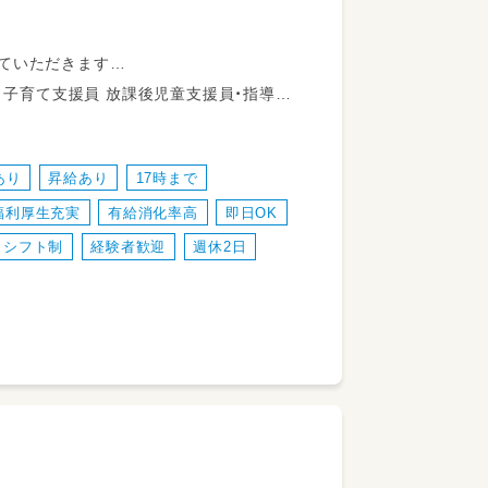
ていただきます
校‐教室、教室‐児童の自宅など）
などがあり、仕事に慣れてきたら活動の内容
りません）
神保健福祉士 普通自動車運転免許
あり
昇給あり
17時まで
福利厚生充実
有給消化率高
即日OK
シフト制
経験者歓迎
週休2日