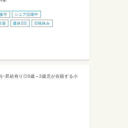
線 豊科駅
面接可
シニア活躍中
歓迎
週休2日
日祝休み
力しながらお子さまひとりひとりと向き合
与・昇給有り◎0歳～2歳児が在籍する小