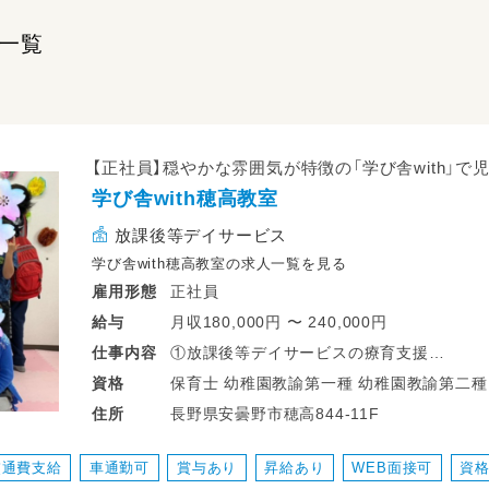
一覧
【正社員】穏やかな雰囲気が特徴の「学び舎with」
学び舎with穂高教室
放課後等デイサービス
学び舎with穂高教室の求人一覧を見る
正社員
雇用形態
月収180,000円 〜 240,000円
給与
①放課後等デイサービスの療育支援
仕事
内容
子どもの特性に合わせて発達支援を行いま
保育士 幼稚園教諭第一種 幼稚園教諭第二種 高等学校教諭普通免許 中学校教諭普通
資格
②保護者対応
免許 小学校教諭普通免許 社会福祉士 言語聴覚士 作業療法士 理学療法士 心理士 普
長野県安曇野市穂高844‐11F
住所
子どもの様子の報告など保護者にお伝えし
通自動車運転免許
③送迎
交通費支給
車通勤可
賞与あり
昇給あり
WEB面接可
資
軽の社用車を使い、送迎に出てもらいます。