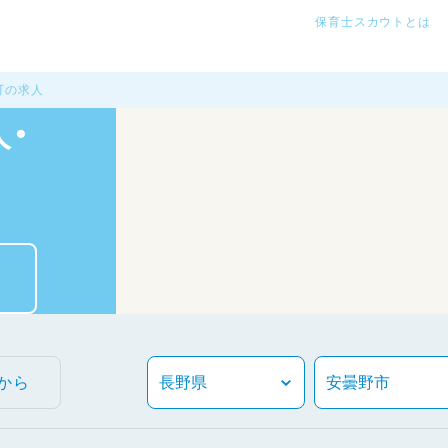
保育士スカウトとは
可の求人
・
から