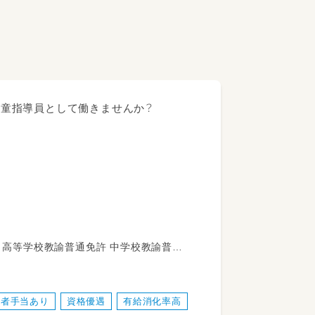
で児童指導員として働きませんか？
す。
ます。
格者手当あり
資格優遇
有給消化率高