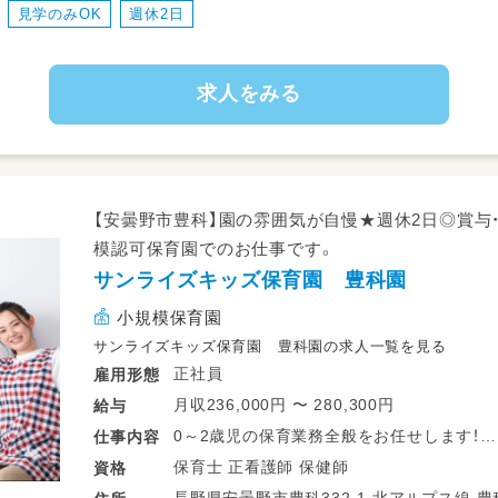
見学のみOK
週休2日
＊他に5教室あります。就業教室のご相談OK
▼梓川教室
求人をみる
▼新村教室
▼穂高教室
▼塩尻教室
▼豊科教室
【安曇野市豊科】園の雰囲気が自慢★週休2日◎賞与
模認可保育園でのお仕事です。
サンライズキッズ保育園 豊科園
小規模保育園
サンライズキッズ保育園 豊科園の求人一覧を見る
正社員
雇用形態
月収236,000円 〜 280,300円
給与
0～2歳児の保育業務全般をお任せします！
仕事
内容
・生活面(食事・トイレ・着替えなど)のお世話
保育士 正看護師 保健師
資格
・保護者対応