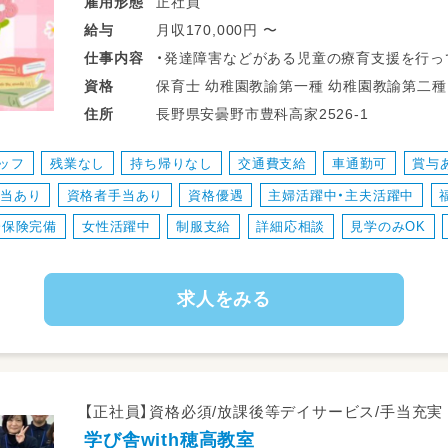
正社員
雇用形態
月収170,000円 〜
給与
・発達障害などがある児童の療育支援を行っ
仕事
内容
・社用車での送迎をしていただきます（例：学
保育士 幼稚園教諭第一種 幼稚園教諭第二種 子育て支援員 放課後児童支援員・指導員
資格
・療育支援では、調理実習・課外活動・工作
（学童） 児童発達支援管理責任者 サービス管理責任者 養護教諭免許 高等学校教諭普
長野県安曇野市豊科高家2526-1
住所
も考えていただきます（持ち帰りの仕事はあ
通免許 中学校教諭普通免許 小学校教諭普通免許 社会福祉士 言語聴覚士 作業療法士
・活動に伴う準備など
理学療法士 心理士 精
ッフ
残業なし
持ち帰りなし
交通費支給
車通勤可
賞与
手当あり
資格者手当あり
資格優遇
主婦活躍中・主夫活躍中
会保険完備
女性活躍中
制服支給
詳細応相談
見学のみOK
求人をみる
【正社員】資格必須/放課後等デイサービス/手当充実
学び舎with穂高教室