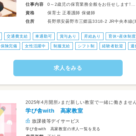
0～2歳児の保育業務全般をお任せします！
仕事
内容
・生活面(食事・トイレ・着替えなど)のお世話
保育士 正看護師 保健師
資格
・保護者対応
長野県安曇野市三郷温3318-2 JR中央本線(東京～塩尻) 東京駅 JR大糸線 一日市場駅
住所
・行事の準備、実行(行事は少なめ)
から徒歩17分
・掃除や雑務
交通費支給
車通勤可
賞与あり
昇給あり
育休・産休制
・書類関係(連絡帳はアプリを使用)
会保険完備
女性活躍中
制服支給
シフト制
経験者歓迎
週
子どもたちが楽しく安全に過ごせるよう
お手伝いをお願いします♪
求人をみる
アットホームな職場なので、職員同士も協
った保育が可能です★
2025年4月開所♪まだ新しい教室で一緒に働きませ
学び舎with 高家教室
放課後等デイサービス
学び舎with 高家教室の求人一覧を見る