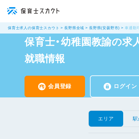
保育士求人の保育士スカウト
長野県全域
長野県(安曇野市)
車通勤
保育士・幼稚園教諭の求人
就職情報
会員登録
ログイン
エリア
駅