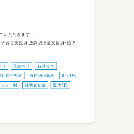
ていただきます
校‐教室、教室‐児童の自宅など）
などがあり、仕事に慣れてきたら活動の内容
りません）
神保健福祉士 普通自動車運転免許
あり
昇給あり
17時まで
福利厚生充実
有給消化率高
即日OK
シフト制
経験者歓迎
週休2日