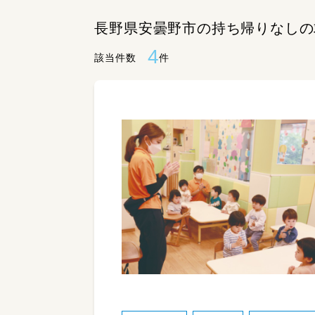
長野県安曇野市の持ち帰りなしの
4
該当件数
件