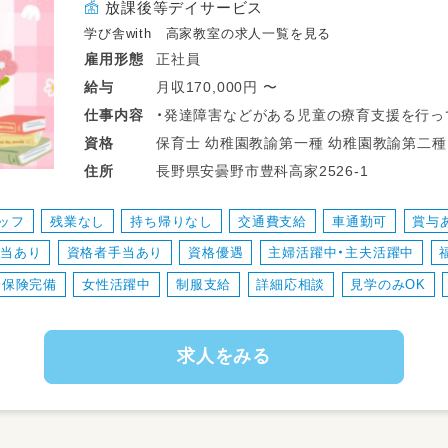
放課後等デイサービス
学び舎with 高家教室の求人一覧を見る
正社員
雇用形態
月収170,000円 〜
給与
・発達障害などがある児童の療育支援を行っ
仕事
内容
・社用車での送迎をしていただきます（例：学
保育士 幼稚園教諭第一種 幼稚園教諭第二種 子育て支援員 放課後児童支援員・指導員
資格
・療育支援では、調理実習・課外活動・工作
（学童） 児童発達支援管理責任者 サービス管理責任者 養護教諭免許 高等学校教諭普
長野県安曇野市豊科高家2526-1
住所
も考えていただきます（持ち帰りの仕事はあ
通免許 中学校教諭普通免許 小学校教諭普通免許 社会福祉士 言語聴覚士 作業療法士
・活動に伴う準備など
理学療法士 心理士 精
ッフ
残業なし
持ち帰りなし
交通費支給
車通勤可
賞与
手当あり
資格者手当あり
資格優遇
主婦活躍中・主夫活躍中
会保険完備
女性活躍中
制服支給
詳細応相談
見学のみOK
求人をみる