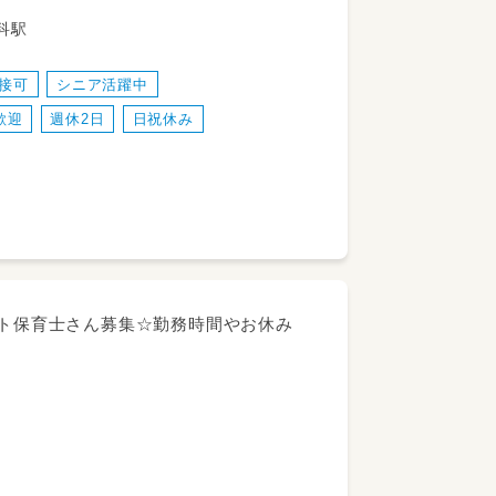
線 豊科駅
面接可
シニア活躍中
歓迎
週休2日
日祝休み
力しながらお子さまひとりひとりと向き合
ート保育士さん募集☆勤務時間やお休み