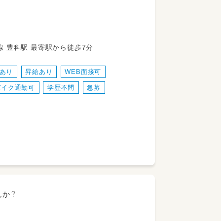
願いします！
しますので、ご安心ください。
72-1-2 北アルプス線 豊科駅 最寄駅から徒歩7分
あり
昇給あり
WEB面接可
バイク通勤可
学歴不問
急募
んか？