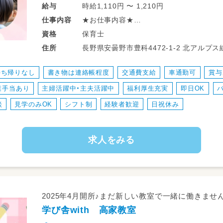
時給1,110円 〜 1,210円
給与
★お仕事内容★
仕事
内容
・小規模保育園にて乳幼児の保育業務をお
保育士
資格
ご担当はご希望やご経験を踏まえて決定致
長野県安曇野市豊科44
住所
持ち帰りなし
書き物は連絡帳程度
交通費支給
車通勤可
賞与
業手当あり
主婦活躍中・主夫活躍中
福利厚生充実
即日OK
談
見学のみOK
シフト制
経験者歓迎
日祝休み
求人をみる
2025年4月開所♪まだ新しい教室で一緒に働きませ
学び舎with 高家教室