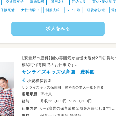
交通費支給
車通勤可
賞与あり
昇給あり
育休・産休制
・書類関係(連絡帳はアプリを使用)
会保険完備
女性活躍中
制服支給
シフト制
経験者歓迎
週
子どもたちが楽しく安全に過ごせるよう
お手伝いをお願いします♪
求人をみる
アットホームな職場なので、職員同士も協
った保育が可能です★
【安曇野市豊科】園の雰囲気が自慢★週休2日◎賞与
模認可保育園でのお仕事です。
サンライズキッズ保育園 豊科園
小規模保育園
サンライズキッズ保育園 豊科園の求人一覧を見る
正社員
雇用形態
月収236,000円 〜 280,300円
給与
0～2歳児の保育業務全般をお任せします！
仕事
内容
・生活面(食事・トイレ・着替えなど)のお世話
保育士 正看護師 保健師
資格