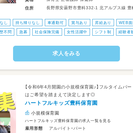
・保護者対応
長野県安曇野市豊科332-1 北アルプス
住所
・行事の準備、実行(行事は少なめ)
・掃除や雑務
なし
持ち帰りなし
車通勤可
賞与あり
昇給あり
WEB
・書類関係(連絡帳はアプリを使用)
歴不問
急募
社会保険完備
女性活躍中
シフト制
経験者
子どもたちが楽しく安全に過ごせるよう
お手伝いをお願いします♪
求人をみる
アットホームな職場なので、職員同士も協
った保育が可能です★
【令和6年4月開園の小規模保育園♪】フルタイムパ
はご希望を踏まえて決定します◎
ハートフルキッズ豊科保育園
小規模保育園
ハートフルキッズ豊科保育園の求人一覧を見る
アルバイト・パート
雇用形態