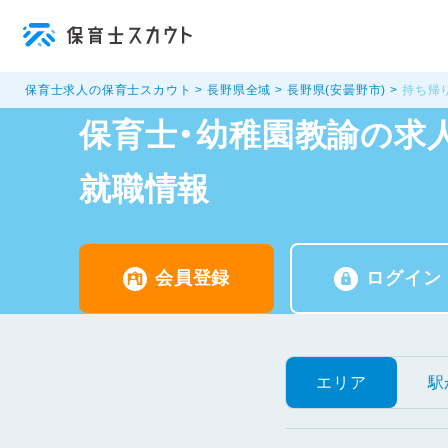
保育士求人の保育士スカウト
長野県全域
長野県(安曇野市)
持ち帰
保育士・幼稚園教諭の求人
就職情報
会員登録
ログイン
エリア
駅