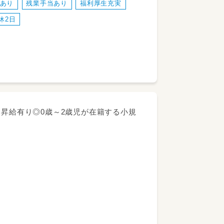
度あり
残業手当あり
福利厚生充実
休2日
力しながらお子さまひとりひとりと向き合
・昇給有り◎0歳～2歳児が在籍する小規