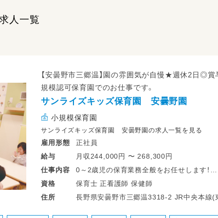
求人一覧
【安曇野市三郷温】園の雰囲気が自慢★週休2日◎賞
規模認可保育園でのお仕事です。
サンライズキッズ保育園 安曇野園
小規模保育園
サンライズキッズ保育園 安曇野園の求人一覧を見る
正社員
雇用形態
月収244,000円 〜 268,300円
給与
0～2歳児の保育業務全般をお任せします！
仕事
内容
・生活面(食事・トイレ・着替えなど)のお世話
保育士 正看護師 保健師
資格
・保護者対応
長野県安曇野市三郷温3318-2 JR中央本線(東京～塩尻) 東京駅 JR大糸線 一日市場駅
住所
・行事の準備、実行(行事は少なめ)
から徒歩17分
・掃除や雑務