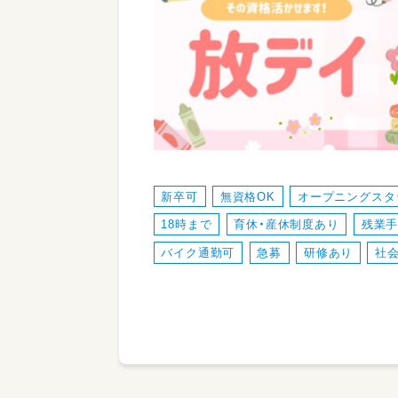
新卒可
無資格OK
オープニングスタ
18時まで
育休・産休制度あり
残業
バイク通勤可
急募
研修あり
社