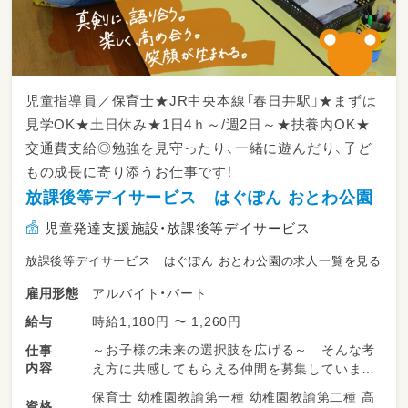
【仕事内容】
・お子様に対する療育（個別支援・集団支援）
※中学生と高校生のご利用者様がメインの事
業所となります
児童指導員／保育士★JR中央本線「春日井駅」★まずは
・宿題の補助
見学OK★土日休み★1日4ｈ～/週2日～★扶養内OK★
・送迎業務（送迎車はノアです）
交通費支給◎勉強を見守ったり、一緒に遊んだり、子ど
【1日の流れ（一例）】
もの成長に寄り添うお仕事です！
13:00～ スタッフミーティング・おやつ作り
放課後等デイサービス はぐぽん おとわ公園
など
児童発達支援施設・放課後等デイサービス
14:30～ 各学校へお迎え
15:00～ 宿題の補助・おやつ・自由遊び
放課後等デイサービス はぐぽん おとわ公園の求人一覧を見る
16:00～ 各種レッスン・アクティビティ
17:30～ 各家庭へお送り・片付け
アルバイト・パート
雇用形態
時給1,180円 〜 1,260円
給与
※学校休業日は午前からの預かりがあります
※複数の事業所で運営しているため、近隣の事
～お子様の未来の選択肢を広げる～ そんな考
仕事
業所への配置となる可能性もございます
内容
え方に共感してもらえる仲間を募集しています
♪
保育士 幼稚園教諭第一種 幼稚園教諭第二種 高
雇用期間6ヶ月（原則更新・更新上限なし）
資格