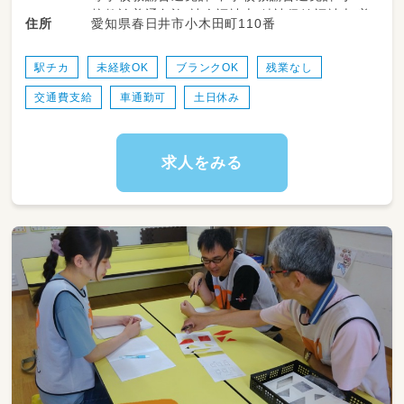
はぐぽんでは療育の必要なお子さまが、日常生
校教諭普通免許 社会福祉士 精神保健福祉士 普
愛知県春日井市小木田町110番
住所
活における動作やルール、社会性、正しい言葉遣
通自動車運転免許
いなど、遊びを通して身につけていけるよう、放
課後活動をサポートしています。
駅チカ
未経験OK
ブランクOK
残業なし
交通費支給
車通勤可
土日休み
学校という枠組みから卒業し、社会人となった
時に少しでもここで学んだことを役立ててほし
い。
そんな想いを込めながら、職員も一緒に遊んだ
求人をみる
り身体を動かしたりしています。
入社後は、先輩スタッフが一緒に業務を行いま
すので、ご安心ください。
また、毎日ミーティングの時間を取っています
ので、その都度、子どものことや業務・支援のこ
となど、疑問点があればみんなで相談しながら
進めています。
子どもの自立や成長をサポートするお仕事で
す！
子どもたちの未来を一緒に考えていただける方
をお待ちしております！