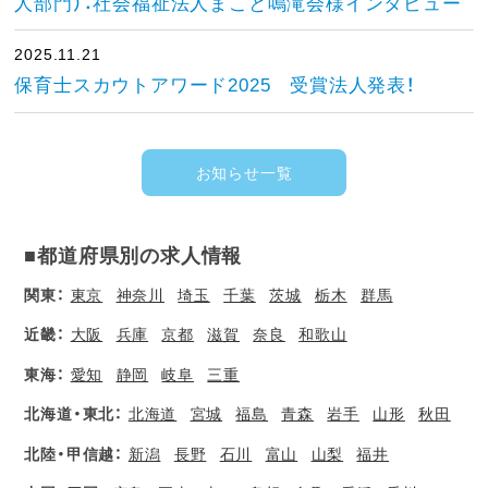
人部門）：社会福祉法人まこと鳴滝会様インタビュー
2025.11.21
保育士スカウトアワード2025 受賞法人発表！
お知らせ一覧
■都道府県別の求人情報
関東：
東京
神奈川
埼玉
千葉
茨城
栃木
群馬
近畿：
大阪
兵庫
京都
滋賀
奈良
和歌山
東海：
愛知
静岡
岐阜
三重
北海道・東北：
北海道
宮城
福島
青森
岩手
山形
秋田
北陸・甲信越：
新潟
長野
石川
富山
山梨
福井