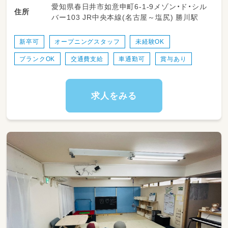
福祉士
愛知県春日井市如意申町6-1-9メゾン・ド・シル
す＊
住所
バー103 JR中央本線(名古屋～塩尻) 勝川駅
職員も利用児童も、明るく楽しく生き生きと一
緒に成長していけたらと思っています。未経験
新卒可
オープニングスタッフ
未経験OK
の方でも子供好きな方であれば大歓迎です！！
ブランクOK
交通費支給
車通勤可
賞与あり
ブランクある方でも安心！
男女ともに活躍している現場になりますよ。
送迎業務も丁寧に教えます。
稼働率に応じて特別手当もありますのでやりが
求人をみる
いをもって働けるかと思います。
是非、一度施設見学からお話聞きに来ません
か？
ご応募お待ちしております♪