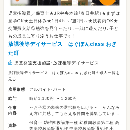
・宿題の補助
・送迎業務（送迎車はノアです）
児童指導員／保育士★JR中央本線「春日井駅」★まずは
見学OK★土日休み★1日4ｈ～/週2日～★扶養内OK★
【1日の流れ（一例）】
交通費支給◎勉強を見守ったり、一緒に遊んだり、子ど
13:00～ スタッフミーティング・おやつ作り
など
もの成長に寄り添うお仕事です！
14:30～ 各学校へお迎え
放課後等デイサービス はぐぽんclass おぎ
15:00～ 宿題の補助・おやつ・自由遊び
た町
16:00～ 各種レッスン・アクティビティ
17:30～ 各家庭へお送り・片付け
児童発達支援施設・放課後等デイサービス
※学校休業日は午前からの預かりがあります
放課後等デイサービス はぐぽんclass おぎた町の求人一覧を
※複数の事業所で運営しているため、近隣の事
見る
業所への配置となる可能性もございます
アルバイト・パート
雇用形態
雇用期間6ヶ月（原則更新・更新上限なし）
時給1,180円 〜 1,260円
給与
～お子様の未来の選択肢を広げる～ そんな考
仕事
・従事すべき業務の変更あり:会社の定める業務
内容
え方に共感してもらえる仲間を募集しています
・就業の場所の変更の範囲あり:法人内の通勤可
♪
能な事業所に異動の可能性あり
保育士 幼稚園教諭第一種 幼稚園教諭第二種 高
資格
等学校教諭普通免許 中学校教諭普通免許 小学