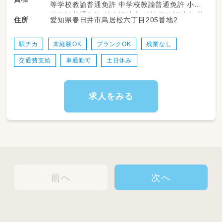
等学校教諭普通免許 中学校教諭普通免許 小学
はぐぽんでは療育の必要なお子さまが、日常生
校教諭普通免許 社会福祉士 精神保健福祉士 普
・従事すべき業務の変更あり:会社の定める業務
愛知県春日井市鳥居松六丁目205番地2
住所
活における動作やルール、社会性、正しい言葉遣
通自動車運転免許
・就業の場所の変更の範囲あり:法人内の通勤可
いなど、遊びを通して身につけていけるよう、放
能な事業所に異動の可能性あり
課後活動をサポートしています。
駅チカ
未経験OK
ブランクOK
残業なし
交通費支給
車通勤可
土日休み
学校という枠組みから卒業し、社会人となった
時に少しでもここで学んだことを役立ててほし
い。
そんな想いを込めながら、職員も一緒に遊んだ
求人をみる
り身体を動かしたりしています。
入社後は、先輩スタッフが一緒に業務を行いま
すので、ご安心ください。
また、毎日ミーティングの時間を取っています
ので、その都度、子どものことや業務・支援のこ
となど、疑問点があればみんなで相談しながら
前へ
次へ
進めています。
子どもの自立や成長をサポートするお仕事で
す！
子どもたちの未来を一緒に考えていただける方