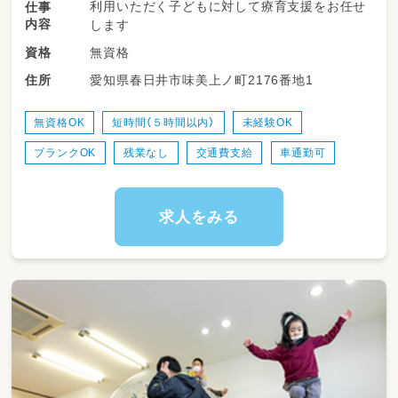
利用いただく子どもに対して療育支援をお任せ
仕事
内容
します
無資格
資格
愛知県春日井市味美上ノ町2176番地1
住所
無資格OK
短時間（５時間以内）
未経験OK
ブランクOK
残業なし
交通費支給
車通勤可
求人をみる