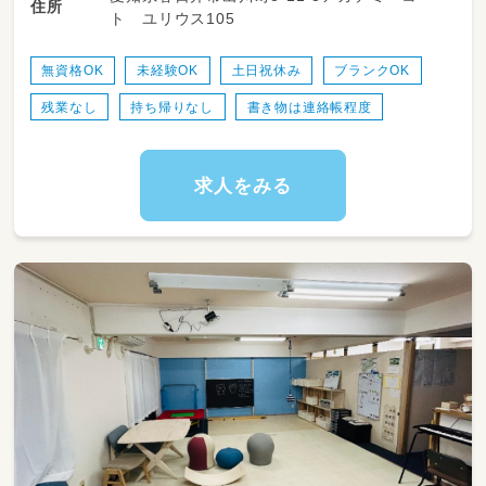
住所
ト ユリウス105
（軽自動車、アクア、ポルテなど）
送迎なしでも相談ＯＫです♪
無資格OK
未経験OK
土日祝休み
ブランクOK
残業なし
持ち帰りなし
書き物は連絡帳程度
求人をみる