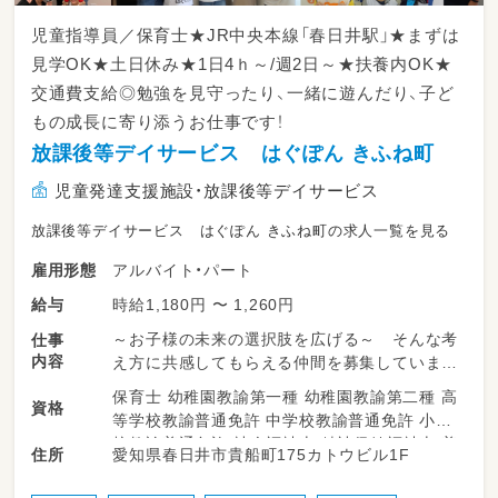
児童指導員／保育士★JR中央本線「春日井駅」★まずは
見学OK★土日休み★1日4ｈ～/週2日～★扶養内OK★
交通費支給◎勉強を見守ったり、一緒に遊んだり、子ど
もの成長に寄り添うお仕事です！
放課後等デイサービス はぐぽん きふね町
児童発達支援施設・放課後等デイサービス
放課後等デイサービス はぐぽん きふね町の求人一覧を見る
アルバイト・パート
雇用形態
時給1,180円 〜 1,260円
給与
～お子様の未来の選択肢を広げる～ そんな考
仕事
内容
え方に共感してもらえる仲間を募集しています
♪
保育士 幼稚園教諭第一種 幼稚園教諭第二種 高
資格
等学校教諭普通免許 中学校教諭普通免許 小学
はぐぽんでは療育の必要なお子さまが、日常生
校教諭普通免許 社会福祉士 精神保健福祉士 普
愛知県春日井市貴船町175カトウビル1F
住所
活における動作やルール、社会性、正しい言葉遣
通自動車運転免許
いなど、遊びを通して身につけていけるよう、放