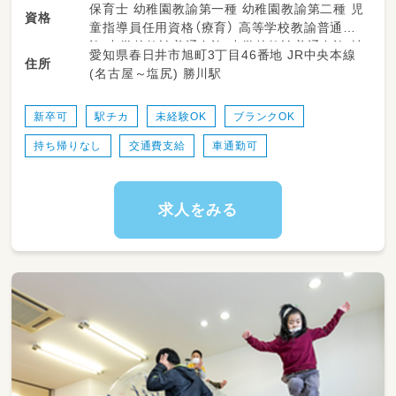
・子どもの発達支援
保育士 幼稚園教諭第一種 幼稚園教諭第二種 児
資格
(子ども達の主体で午後過ごしています)
童指導員任用資格（療育） 高等学校教諭普通免
・学校(15分程度の距離)や自宅への送迎
許 中学校教諭普通免許 小学校教諭普通免許 社
愛知県春日井市旭町3丁目46番地 JR中央本線
(シエンタや5名乗り・ステップワゴンなど)
住所
会福祉士 言語聴覚士 作業療法士 理学療法士
(名古屋～塩尻) 勝川駅
・記録などの書類作成
精神保健福祉士 普通自動車運転免許
・イベントの企画
・小学校への訪問
新卒可
駅チカ
未経験OK
ブランクOK
(経験のある方であればお願いすることもあり
持ち帰りなし
交通費支給
車通勤可
ます)
利用している子は
小学生のみで、低学年の子が多いです♪
求人をみる
《送迎業務》
まずは同乗からスタート
↓
1人での運転に先輩が同乗
↓
1人での送迎業務へ！！
(心配事は相談できる環境です♪)