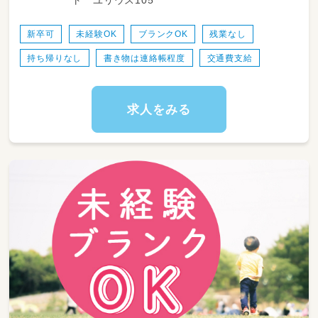
（軽自動車、アクア、ポルテなど）
新卒可
未経験OK
ブランクOK
残業なし
持ち帰りなし
書き物は連絡帳程度
交通費支給
求人をみる