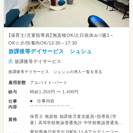
【保育士/児童指導員】無資格OK/土日祝休み！/週3～
OK☆彡/扶養内OK/13:30～17:30
放課後等デイサービス シュシュ
放課後等デイサービス
放課後等デイサービス シュシュの求人一覧を見る
アルバイト・パート
雇用形態
時給1,250円 〜 1,400円
給与
■ 仕事内容
仕事
内容
￣￣￣￣￣￣￣￣￣
◇発達支援のサポート
保育士 無資格 放課後児童支援員・指導員（学
資格
◇療育活動の補助
童） 高等学校教諭普通免許 中学校教諭普通免許
◇子どもの見守り
小学校教諭普通免許
愛知県春日井市出川町8-11-8アカデミーコー
◇送迎業務 など