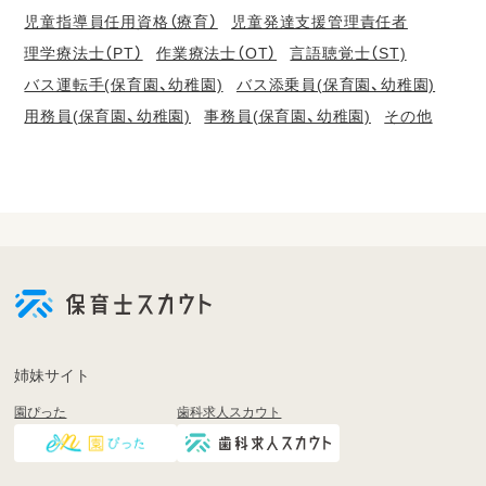
児童指導員任用資格（療育）
児童発達支援管理責任者
理学療法士（PT）
作業療法士（OT）
言語聴覚士（ST)
バス運転手(保育園、幼稚園)
バス添乗員(保育園、幼稚園)
用務員(保育園、幼稚園)
事務員(保育園、幼稚園)
その他
会
員
登
録
も
姉妹サイト
し
園ぴった
歯科求人スカウト
く
は
ロ