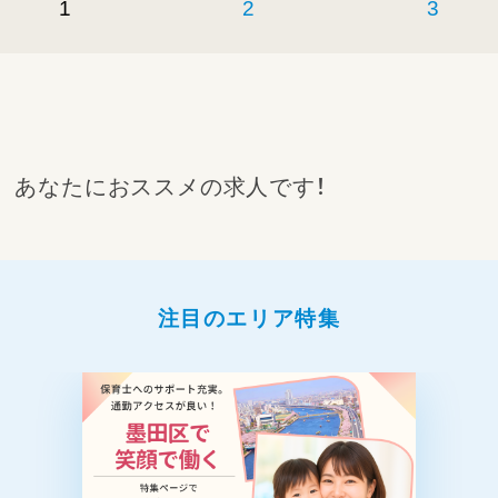
1
2
3
をお待ちしております！
【仕事内容】
・お子様に対する療育（個別支援・集団支援）
・宿題の補助
・送迎業務（送迎車はノアです）
【1日の流れ（一例）】
あなたにおススメの求人です！
13:00～ スタッフミーティング・おやつ作り
など
14:30～ 各学校へお迎え
15:00～ 宿題の補助・おやつ・自由遊び
16:00～ 各種レッスン・アクティビティ
注目のエリア特集
17:30～ 各家庭へお送り・片付け
※学校休業日は午前からの預かりがあります
※複数の事業所で運営しているため、近隣の事
業所への配置となる可能性もございます
雇用期間6ヶ月（原則更新・更新上限なし）