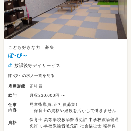
こども好きな方 募集
ぽ・ぴ～
放課後等デイサービス
ぽ・ぴ～の求人一覧を見る
正社員
雇用形態
月収230,000円 〜
給与
児童指導員、正社員募集！
仕事
内容
保育士の資格や経験を活かして働きません
か？
保育士 高等学校教諭普通免許 中学校教諭普通
資格
免許 小学校教諭普通免許 社会福祉士 精神保健
＊スタッフの増員の為、２名のみ正社員募集で