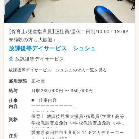
【保育士/児童指導員】正社員/週休二日制/10:00～19:00/
未経験の方も大歓迎♪
放課後等デイサービス シュシュ
放課後等デイサービス
放課後等デイサービス シュシュの求人一覧を見る
正社員
雇用形態
月収260,000円 〜 350,000円
給与
■ 仕事内容
仕事
内容
￣￣￣￣￣￣￣￣￣
◇発達支援のサポート
保育士 放課後児童支援員・指導員（学童） 高等
資格
◇療育活動の補助
学校教諭普通免許 中学校教諭普通免許 小学校
◇子どもの見守り
教諭普通免許
愛知県春日井市出川町8-11-8アカデミーコー
◇送迎業務 など
住所
ト ユリウス105