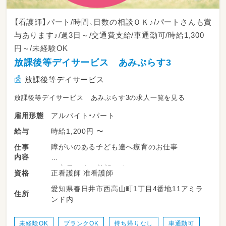
【看護師】パート/時間、日数の相談ＯＫ♪/パートさんも賞
与あります♪/週3日～/交通費支給/車通勤可/時給1,300
円～/未経験OK
放課後等デイサービス あみぷらす3
放課後等デイサービス
放課後等デイサービス あみぷらす3の求人一覧を見る
アルバイト・パート
雇用形態
時給1,200円 〜
給与
障がいのある子ども達へ療育のお仕事
仕事
内容
＊定員10名の施設です
正看護師 准看護師
資格
＊未経験やブランクのある方大歓迎です
愛知県春日井市西高山町1丁目4番地11アミラ
＊幅広い年齢の方がご活躍されています！
住所
ンド内
未経験OK
ブランクOK
持ち帰りなし
車通勤可