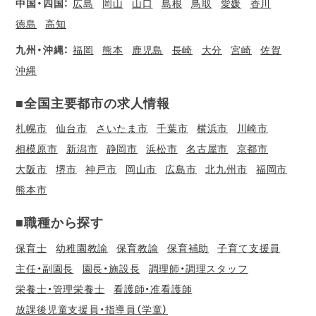
中国・四国：
広島
岡山
山口
島根
鳥取
愛媛
香川
徳島
高知
九州・沖縄：
福岡
熊本
鹿児島
長崎
大分
宮崎
佐賀
沖縄
■全国主要都市の求人情報
札幌市
仙台市
さいたま市
千葉市
横浜市
川崎市
相模原市
新潟市
静岡市
浜松市
名古屋市
京都市
大阪市
堺市
神戸市
岡山市
広島市
北九州市
福岡市
熊本市
■職種から探す
保育士
幼稚園教諭
保育教諭
保育補助
子育て支援員
主任・副園長
園長・施設長
調理師・調理スタッフ
栄養士・管理栄養士
看護師・准看護師
放課後児童支援員・指導員（学童）