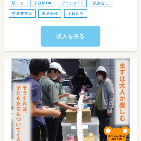
課後活動をサポートしています。
駅チカ
未経験OK
ブランクOK
残業なし
交通費支給
車通勤可
土日休み
学校という枠組みから卒業し、社会人となった
時に少しでもここで学んだことを役立ててほし
い。
そんな想いを込めながら、職員も一緒に遊んだ
求人をみる
り身体を動かしたりしています。
入社後は、先輩スタッフが一緒に業務を行いま
すので、ご安心ください。
また、毎日ミーティングの時間を取っています
ので、その都度、子どものことや業務・支援のこ
となど、疑問点があればみんなで相談しながら
進めています。
子どもの自立や成長をサポートするお仕事で
す！
子どもたちの未来を一緒に考えていただける方
をお待ちしております！
【仕事内容】
・お子様に対する療育（個別支援・集団支援）