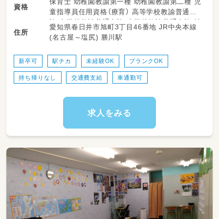
保育士 幼稚園教諭第一種 幼稚園教諭第二種 児
資格
(子ども達の主体で午後過ごしています)
童指導員任用資格（療育） 高等学校教諭普通免
・学校(15分程度の距離)や自宅への送迎
許 中学校教諭普通免許 小学校教諭普通免許 社
愛知県春日井市旭町3丁目46番地 JR中央本線
(シエンタや5名乗り・ステップワゴンなど)
住所
会福祉士 言語聴覚士 作業療法士 理学療法士
(名古屋～塩尻) 勝川駅
・記録などの書類作成
精神保健福祉士 普通自動車運転免許
・イベントの企画
・小学校への訪問
新卒可
駅チカ
未経験OK
ブランクOK
(経験のある方であればお願いすることもあり
持ち帰りなし
交通費支給
車通勤可
ます)
利用している子は
未就学の子がメインほとんどになります♪
求人をみる
《送迎業務》
まずは同乗からスタート
↓
1人での運転に先輩が同乗
↓
1人での送迎業務へ！！
(心配事は相談できる環境です♪)