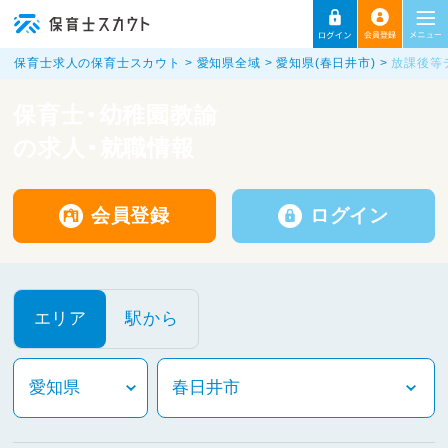
保育士求人の保育士スカウト
愛知県全域
愛知県(春日井市)
放課後等
保育士・幼稚園教諭
の求人・就職情報
会員登録
ログイン
エリア
駅から