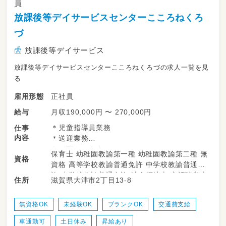
員
放課後等デイサービスセンターこころねくろ
づ
放課後等デイサービス
放課後等デイサービスセンターこころねくろづの求人一覧を見
る
正社員
雇用形態
月収190,000円 〜 270,000円
給与
＊児童指導員業務
仕事
内容
＊送迎業務
をお願いします。
保育士 幼稚園教諭第一種 幼稚園教諭第二種 無
資格
資格 高等学校教諭普通免許 中学校教諭普通免
子どものお話相手になったり、
許 小学校教諭普通免許 社会福祉士 言語聴覚士
滋賀県大津市2丁目13-8
住所
外で一緒に鬼ごっこしたり、
作業療法士 理学療法士 普通自動車運転免許
屋内ではクッキングや工作など☆
慣れてきたら、食事やトイレのサポートをしま
無資格OK
未経験OK
ブランクOK
交通費支給
す。
車通勤可
土日休み
昇給あり