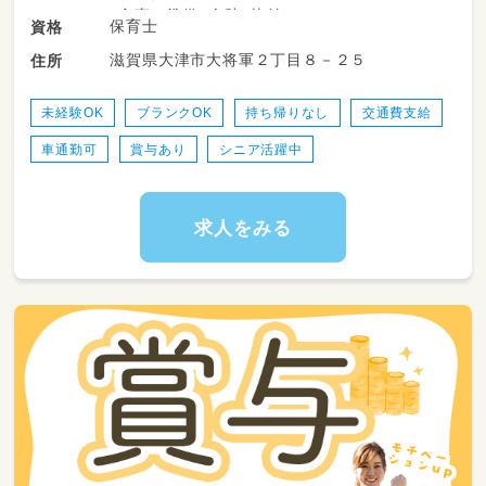
・食事の準備、介助、片付け
保育士
資格
・排泄介助、着替えの援助
滋賀県大津市大将軍２丁目８－２５
住所
・園の開園準備、お迎え
・行事運営
・記録や立案保育計画の作成（年間の指導計画、
未経験OK
ブランクOK
持ち帰りなし
交通費支給
月々の計画案、週案の作成）など
車通勤可
賞与あり
シニア活躍中
🏖️HOPPA大将軍なごみのブログはこちら！
https://keceg.jp/school/hoppa-taishogunnag
omi/
求人をみる