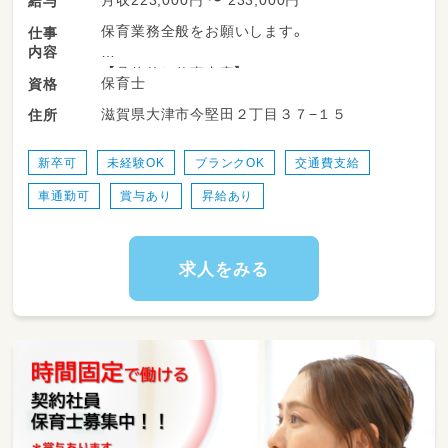
月収223,000円 〜 233,000円
給与
保育業務全般をお願いします。
仕事
内容
*【具体的な仕事内容】*
保育士
資格
・戸外活動（公園へのお散歩、歩行練習、公共の
滋賀県大津市今堅田２丁目３７−１５
住所
場の認識）
・室内活動（リトミックや歌、お絵描き、紙芝居、
造形遊びなど）
新卒可
未経験OK
ブランクOK
交通費支給
・食事（幼児については当番活動などもありま
車通勤可
賞与あり
昇給あり
す）
・保育日誌の作成（保健日誌、連絡帳など）
・見学対応／入園に関わる手続き業務
・年間・月間・週間の保育計画の策定
求人をみる
・保護者会配布資料の作成（今月の絵本のご紹介
や行事など）
・イベントの企画運営 など