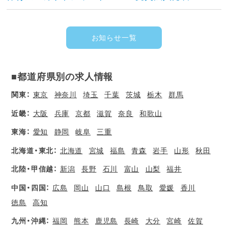
お知らせ一覧
■都道府県別の求人情報
関東：
東京
神奈川
埼玉
千葉
茨城
栃木
群馬
近畿：
大阪
兵庫
京都
滋賀
奈良
和歌山
東海：
愛知
静岡
岐阜
三重
北海道・東北：
北海道
宮城
福島
青森
岩手
山形
秋田
北陸・甲信越：
新潟
長野
石川
富山
山梨
福井
中国・四国：
広島
岡山
山口
島根
鳥取
愛媛
香川
徳島
高知
九州・沖縄：
福岡
熊本
鹿児島
長崎
大分
宮崎
佐賀