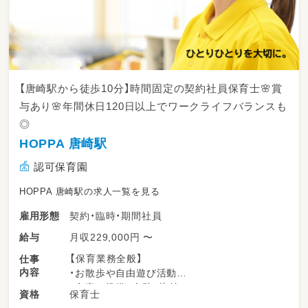
【唐崎駅から徒歩10分】時間固定の契約社員保育士🌸賞
与あり🌸年間休日120日以上でワークライフバランスも
◎
HOPPA 唐崎駅
認可保育園
HOPPA 唐崎駅の求人一覧を見る
契約・臨時・期間社員
雇用形態
月収229,000円 〜
給与
【保育業務全般】
仕事
内容
・お散歩や自由遊び活動
・食事の準備、介助、片付け
保育士
資格
・排泄介助、着替えの援助