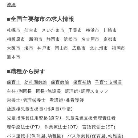
沖縄
■全国主要都市の求人情報
札幌市
仙台市
さいたま市
千葉市
横浜市
川崎市
相模原市
新潟市
静岡市
浜松市
名古屋市
京都市
大阪市
堺市
神戸市
岡山市
広島市
北九州市
福岡市
熊本市
■職種から探す
保育士
幼稚園教諭
保育教諭
保育補助
子育て支援員
主任・副園長
園長・施設長
調理師・調理スタッフ
栄養士・管理栄養士
看護師・准看護師
放課後児童支援員・指導員（学童）
児童指導員任用資格（療育）
児童発達支援管理責任者
理学療法士（PT）
作業療法士（OT）
言語聴覚士（ST)
バス運転手(保育園、幼稚園)
バス添乗員(保育園、幼稚園)