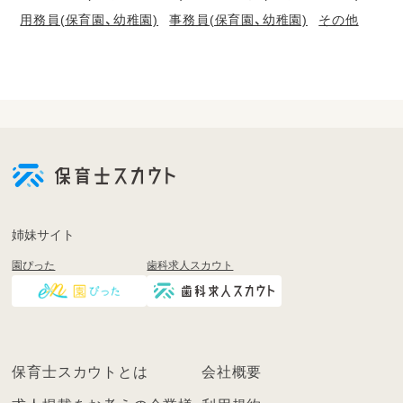
用務員(保育園、幼稚園)
事務員(保育園、幼稚園)
その他
会
員
登
録
も
姉妹サイト
し
園ぴった
歯科求人スカウト
く
は
ロ
グ
イ
保育士スカウトとは
会社概要
ン
を