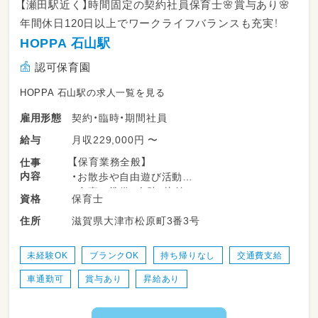
【瀬田駅近く】時間固定の契約社員保育士🌸賞与あり🌸
年間休日120日以上でワークライフバランスも充実！
HOPPA 石山駅
認可保育園
HOPPA 石山駅の求人一覧を見る
契約・臨時・期間社員
雇用形態
月収229,000円 〜
給与
【保育業務全般】
仕事
内容
・お散歩や自由遊び活動
・食事の準備、介助、片付け
保育士
資格
・排泄介助、着替えの援助
滋賀県大津市松原町3番3号
住所
・園の開園準備、お迎え
・行事運営
・記録や立案保育計画の作成（年間の指導計画、
未経験OK
ブランクOK
持ち帰りなし
交通費支給
月々の計画案、週案の作成）など
車通勤可
賞与あり
昇給あり
🏖️HOPPA石山駅のブログはこちら！
https://keceg.jp/school/hoppa-ishiyamaeki/