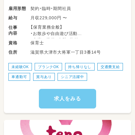
契約・臨時・期間社員
雇用形態
月収229,000円 〜
給与
【保育業務全般】
仕事
内容
・お散歩や自由遊び活動
・食事の準備、介助、片付け
保育士
資格
・排泄介助、着替えの援助
滋賀県大津市大将軍一丁目3番14号
住所
・園の開園準備、お迎え
・行事運営
・記録や立案保育計画の作成（年間の指導計画、
未経験OK
ブランクOK
持ち帰りなし
交通費支給
月々の計画案、週案の作成）など
車通勤可
賞与あり
シニア活躍中
🏖️HOPPA大将軍のブログはこちら！
https://keceg.jp/school/hoppa-taishogun/
求人をみる