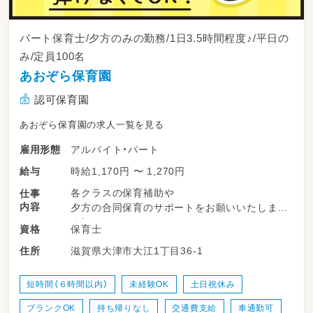
パート保育士/夕方のみの勤務/1日3.5時間程度♪/平日の
み/定員100名
あおぞら保育園
認可保育園
あおぞら保育園の求人一覧を見る
アルバイト・パート
雇用形態
時給1,170円 〜 1,270円
給与
各クラスの保育補助や
仕事
内容
夕方の合同保育のサポートをお願いいたしま
す！
保育士
資格
滋賀県大津市大江1丁目36-1
住所
短時間（６時間以内）
未経験OK
土日祝休み
ブランクOK
持ち帰りなし
交通費支給
車通勤可