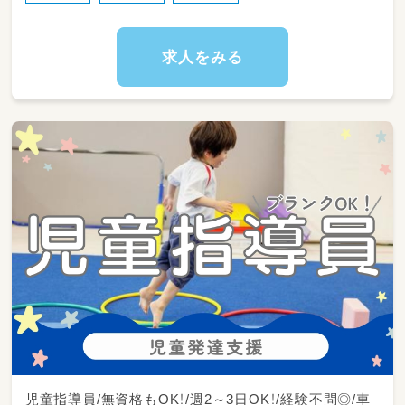
送迎から遊びまで
児童と一緒に行動する時間が多く
一人ひとりと密に関われます☆
求人をみる
残業もほとんどございません♪
１から業務をしっかりお伝えしますので
未経験・ブランクがある方もご安心ください！
児童指導員/無資格もOK！/週2～3日OK！/経験不問◎/車