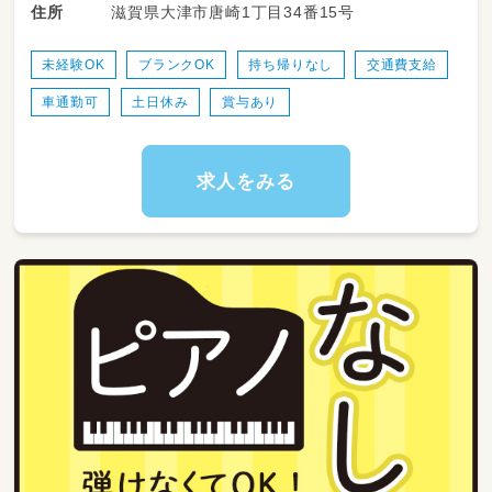
滋賀県大津市唐崎1丁目34番15号
住所
・園の開園準備、お迎え
・行事運営
・記録や立案保育計画の作成（年間の指導計画、
未経験OK
ブランクOK
持ち帰りなし
交通費支給
月々の計画案、週案の作成）など
車通勤可
土日休み
賞与あり
🏖️HOPPA唐崎駅のブログはこちら！
https://keceg.jp/school/hoppa-karasakieki/
求人をみる