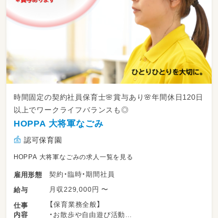
時間固定の契約社員保育士🌸賞与あり🌸年間休日120日
以上でワークライフバランスも◎
HOPPA 大将軍なごみ
認可保育園
HOPPA 大将軍なごみの求人一覧を見る
契約・臨時・期間社員
雇用形態
月収229,000円 〜
給与
【保育業務全般】
仕事
内容
・お散歩や自由遊び活動