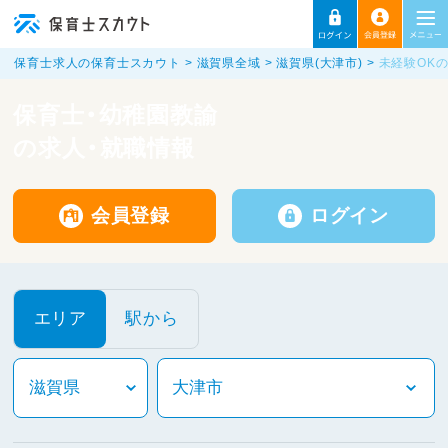
保育士求人の保育士スカウト
滋賀県全域
滋賀県(大津市)
未経験OK
保育士・幼稚園教諭
の求人・就職情報
会員登録
ログイン
エリア
駅から