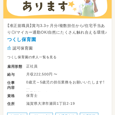
【准正規職員】賞与3.3ヶ月分/複数担任から/住宅手当あ
り◎/マイカー通勤OK/自然にたくさん触れ合える環境♪
つくし保育園
認可保育園
つくし保育園の求人一覧を見る
正社員
雇用形態
月収222,500円 〜
給与
0歳児～5歳児の担任業務をお願いいたします！
仕事
内容
複数担任からのスタートで、
保育士
資格
職員が丁寧に指導いたします♪
滋賀県大津市瀬田1丁目2-19
住所