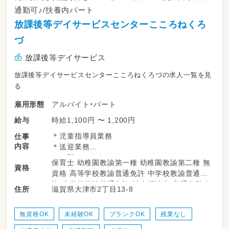
通勤可♪/扶養内パート
放課後等デイサービスセンターこころねくろ
づ
放課後等デイサービス
放課後等デイサービスセンターこころねくろづの求人一覧を見
る
アルバイト・パート
雇用形態
時給1,100円 〜 1,200円
給与
＊児童指導員業務
仕事
内容
＊送迎業務
をお願いします。
保育士 幼稚園教諭第一種 幼稚園教諭第二種 無
資格
資格 高等学校教諭普通免許 中学校教諭普通免
子どものお話相手になったり、
許 小学校教諭普通免許 社会福祉士 普通自動車
滋賀県大津市2丁目13-8
住所
外で一緒に鬼ごっこしたり、
運転免許
屋内ではクッキングや工作など☆
慣れてきたら、食事やトイレのサポートをしま
無資格OK
未経験OK
ブランクOK
残業なし
す。