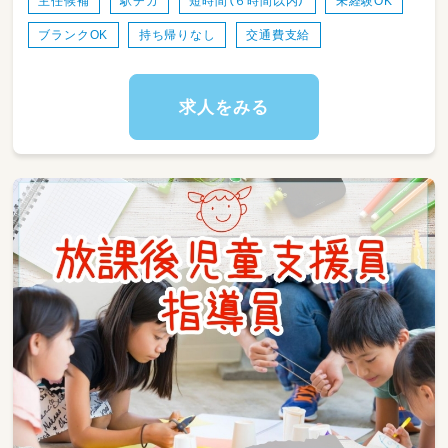
主任候補
駅チカ
短時間（６時間以内）
未経験OK
備
ブランクOK
持ち帰りなし
交通費支給
求人をみる