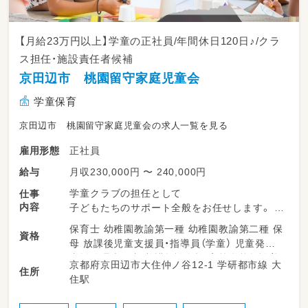
【月給23万円以上】学童の正社員/年間休日120日♪/クラ
ス担任・施設責任者候補
京田辺市 桃園留守家庭児童会
学童保育
京田辺市 桃園留守家庭児童会の求人一覧を見る
正社員
雇用形態
月収230,000円 〜 240,000円
給与
学童クラブの担任として
仕事
内容
子どもたちのサポート全般をお任せします。
保育士 幼稚園教諭第一種 幼稚園教諭第二種 保
資格
・ 放課後の子どもたちの見守りやお迎え
母 放課後児童支援員・指導員（学童） 児童発達
・室内遊びや外遊びの安全管理サポート
支援管理責任者 養護教諭免許 高等学校教諭普
京都府京田辺市大住仲ノ谷12-1 学研都市線 大
・季節ごとのイベントやプログラムの企画・運営
住所
通免許 中学校教諭普通免許 小学校教諭普通免
住駅
・保護者の方々への対応やコミュニケーション
許 社会福祉士 心理士
・簡単な事務作業