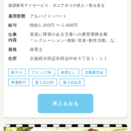
放課後等デイサービス ポコアポコの求人一覧を見る
アルバイト・パート
雇用形態
時給1,200円 〜 1,800円
給与
発達に障害のある児童への療育業務全般
仕事
内容
＊レクレーション・体操・音楽・創作活動…など
＊宿題などの学習支援（宿題）
保育士
資格
＊連絡帳などの記入
京都府京田辺市田辺中央５丁目１－１１
住所
＊児童の送迎
送迎業務が難しい方もご相談可能♪
など…
駅チカ
ブランクOK
残業なし
交通費支給
車通勤可
週３日以内
週４日以内
求人をみる