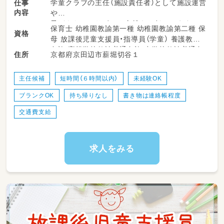
学童クラブの主任（施設責任者）として施設運営
仕事
内容
や
子どもたちのサポート全般をお任せします。
保育士 幼稚園教諭第一種 幼稚園教諭第二種 保
資格
母 放課後児童支援員・指導員（学童） 養護教諭
・ 放課後の児童の見守りやお迎え
免許 高等学校教諭普通免許 中学校教諭普通免
京都府京田辺市薪堀切谷１
住所
・室内遊びや外遊びの安全管理サポート
許 小学校教諭普通免許 社会福祉士 心理士
・季節ごとのイベントやプログラムの企画、運営
・保護者の方々への対応やコミュニケーション
主任候補
短時間（６時間以内）
未経験OK
・ 一緒に働くスタッフへの指導や日常のサポー
ブランクOK
持ち帰りなし
書き物は連絡帳程度
ト
・施設運営に関わる簡単な事務作業
交通費支給
・お部屋の清掃やおもちゃの消毒、環境整備
求人をみる