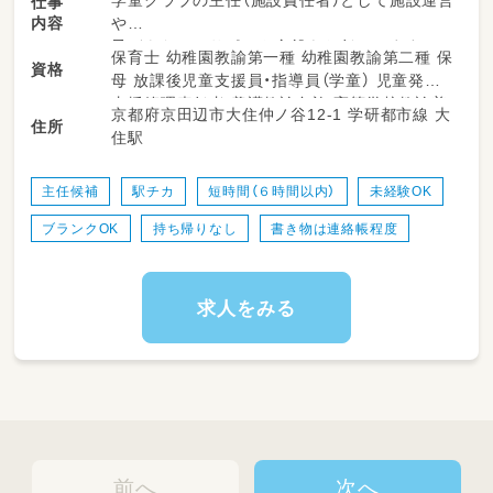
学童クラブの主任（施設責任者）として施設運営
仕事
内容
や
子どもたちのサポート全般をお任せします。
保育士 幼稚園教諭第一種 幼稚園教諭第二種 保
資格
母 放課後児童支援員・指導員（学童） 児童発達
・ 放課後の児童の見守りやお迎え
支援管理責任者 養護教諭免許 高等学校教諭普
京都府京田辺市大住仲ノ谷12-1 学研都市線 大
・室内遊びや外遊びの安全管理サポート
住所
通免許 中学校教諭普通免許 小学校教諭普通免
住駅
・季節ごとのイベントやプログラムの企画、運営
許 社会福祉士 心理士
・保護者の方々への対応やコミュニケーション
・ 一緒に働くスタッフへの指導や日常のサポー
主任候補
駅チカ
短時間（６時間以内）
未経験OK
ト
ブランクOK
持ち帰りなし
書き物は連絡帳程度
・施設運営に関わる簡単な事務作業
・お部屋の清掃やおもちゃの消毒、環境整備
求人をみる
前へ
次へ