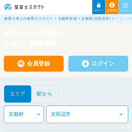
保育士求人の保育士スカウト
京都府全域
京都府(京田辺市)
ブランク
保育士・幼稚園教諭
の求人・就職情報
会員登録
ログイン
エリア
駅から