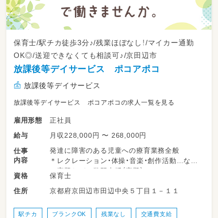
保育士/駅チカ徒歩3分♪/残業ほぼなし！/マイカー通勤
OK◎/送迎できなくても相談可♪/京田辺市
放課後等デイサービス ポコアポコ
放課後等デイサービス
放課後等デイサービス ポコアポコの求人一覧を見る
正社員
雇用形態
月収228,000円 〜 268,000円
給与
発達に障害のある児童への療育業務全般
仕事
内容
＊レクレーション・体操・音楽・創作活動…など
＊宿題などの学習支援（宿題）
保育士
資格
＊連絡帳などの記入
京都府京田辺市田辺中央５丁目１－１１
住所
＊児童の送迎
送迎業務が難しい方もご相談可能♪
駅チカ
ブランクOK
残業なし
交通費支給