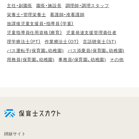
主任・副園長
園長・施設長
調理師・調理スタッフ
栄養士・管理栄養士
看護師・准看護師
放課後児童支援員・指導員（学童）
児童指導員任用資格（療育）
児童発達支援管理責任者
理学療法士（PT）
作業療法士（OT）
言語聴覚士（ST)
バス運転手(保育園、幼稚園)
バス添乗員(保育園、幼稚園)
用務員(保育園、幼稚園)
事務員(保育園、幼稚園)
その他
会
員
登
録
も
姉妹サイト
し