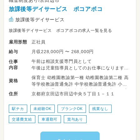
職金制度あり/京田辺市
放課後等デイサービス ポコアポコ
放課後等デイサービス
放課後等デイサービス ポコアポコの求人一覧を見る
正社員
雇用形態
月収228,000円 〜 268,000円
給与
午前は相談支援専門員として
仕事
内容
午後は児童指導員としてのお仕事になります♪
保育士 幼稚園教諭第一種 幼稚園教諭第二種 高
資格
等学校教諭普通免許 中学校教諭普通免許 小学
【相談支援専門員業務】
校教諭普通免許 社会福祉士 相談支援専門員 言
京都府京田辺市田辺中央５丁目１－１１
住所
障がいを持つお子様やご家族様の相談業務
語聴覚士 作業療法士 理学療法士 精神保健福祉
＊生活全般にかかわる相談
士 普通自動車運転免許
＊情報提供やサービスなど利用計画の作成
駅チカ
未経験OK
ブランクOK
残業なし
＊モニタリング
交通費支給
車通勤可
賞与あり
＊関係機関との連絡・調整
など…
【児童指導員業務】