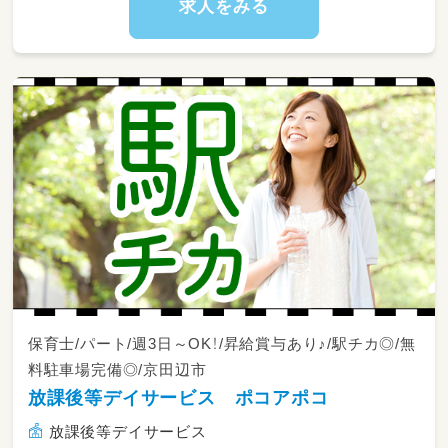
求人をみる
発達に障害のある児童への療育業務全般
＊レクレーション・体操・音楽・創作活動…など
＊宿題などの学習支援（宿題）
＊連絡帳などの記入
＊児童の送迎
送迎業務が難しい方もご相談可能♪
保育士/パート/週3日～OK！/昇給賞与あり♪/駅チカ◎/無
料駐車場完備◎/京田辺市
放課後等デイサービス ポコアポコ
放課後等デイサービス