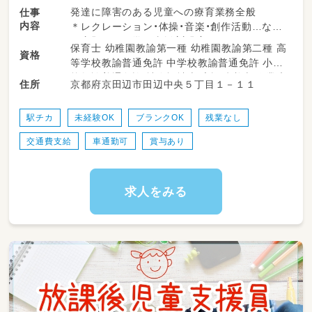
発達に障害のある児童への療育業務全般
仕事
内容
＊レクレーション・体操・音楽・創作活動…など
＊宿題などの学習支援（宿題）
保育士 幼稚園教諭第一種 幼稚園教諭第二種 高
資格
＊連絡帳などの記入
等学校教諭普通免許 中学校教諭普通免許 小学
＊児童の送迎
校教諭普通免許 社会福祉士 言語聴覚士 作業療
京都府京田辺市田辺中央５丁目１－１１
住所
送迎業務が難しい方もご相談可能♪
法士 理学療法士 精神保健福祉士 普通自動車運
転免許
駅チカ
未経験OK
ブランクOK
残業なし
交通費支給
車通勤可
賞与あり
求人をみる