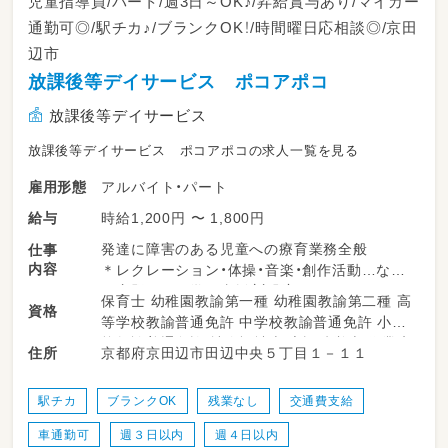
児童指導員/パート/週3日～OK♪/昇給賞与あり/マイカー
通勤可◎/駅チカ♪/ブランクOK！/時間曜日応相談◎/京田
辺市
放課後等デイサービス ポコアポコ
放課後等デイサービス
放課後等デイサービス ポコアポコの求人一覧を見る
アルバイト・パート
雇用形態
時給1,200円 〜 1,800円
給与
発達に障害のある児童への療育業務全般
仕事
内容
＊レクレーション・体操・音楽・創作活動…など
＊宿題などの学習支援（宿題）
保育士 幼稚園教諭第一種 幼稚園教諭第二種 高
資格
＊連絡帳などの記入
等学校教諭普通免許 中学校教諭普通免許 小学
＊児童の送迎
校教諭普通免許 社会福祉士 言語聴覚士 作業療
京都府京田辺市田辺中央５丁目１－１１
住所
送迎業務が難しい方もご相談可能♪
法士 理学療法士 普通自動車運転免許
など…
駅チカ
ブランクOK
残業なし
交通費支給
車通勤可
週３日以内
週４日以内