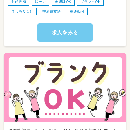
・お部屋の清掃やおもちゃの消毒などや環境整
主任候補
駅チカ
未経験OK
ブランクOK
備
持ち帰りなし
交通費支給
車通勤可
求人をみる