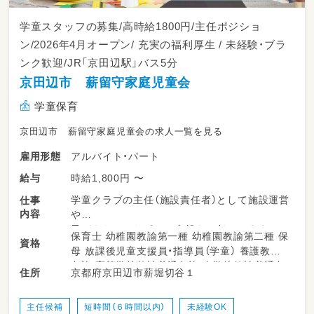
学童スタッフの募集/高時給1800円/主任ポジショ
ン/2026年4月オープン/ 充実の福利厚生 / 未経験・ブラ
ンク歓迎/JR「京田辺駅」バス5分
京田辺市 薪留守家庭児童会
学童保育
京田辺市 薪留守家庭児童会の求人一覧を見る
アルバイト・パート
雇用形態
時給1,800円 〜
給与
学童クラブの主任（施設責任者）として施設運営
仕事
内容
や
子どもたちのサポート全般をお任せします。
保育士 幼稚園教諭第一種 幼稚園教諭第二種 保
資格
母 放課後児童支援員・指導員（学童） 養護教諭
・ 放課後の児童の見守りやお迎え
免許 高等学校教諭普通免許 中学校教諭普通免
京都府京田辺市薪堀切谷１
住所
・室内遊びや外遊びの安全管理サポート
許 小学校教諭普通免許 社会福祉士 心理士
・季節ごとのイベントやプログラムの企画、運営
・保護者の方々への対応やコミュニケーション
主任候補
短時間（６時間以内）
未経験OK