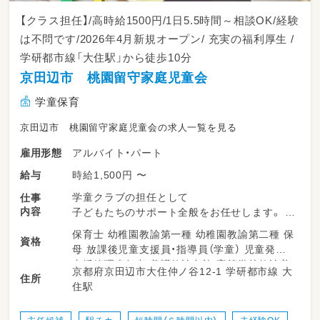
【クラス担任】/高時給1500円/1日5.5時間～相談OK/経験
は不問です/2026年4月新規オープン/ 充実の福利厚生 /
学研都市線「大住駅」から徒歩10分
京田辺市 桃園留守家庭児童会
学童保育
京田辺市 桃園留守家庭児童会の求人一覧を見る
アルバイト・パート
雇用形態
時給1,500円 〜
給与
学童クラブの担任として
仕事
内容
子どもたちのサポート全般をお任せします。
保育士 幼稚園教諭第一種 幼稚園教諭第二種 保
資格
・ 放課後の子どもたちの見守りやお迎え
母 放課後児童支援員・指導員（学童） 児童発達
・室内遊びや外遊びの安全管理サポート
支援管理責任者 養護教諭免許 高等学校教諭普
京都府京田辺市大住仲ノ谷12-1 学研都市線 大
・季節ごとのイベントやプログラムの企画・運営
住所
通免許 中学校教諭普通免許 小学校教諭普通免
住駅
・保護者の方々への対応やコミュニケーション
許 社会福祉士 心理士
・簡単な事務作業
・お部屋の清掃やおもちゃの消毒などや環境整