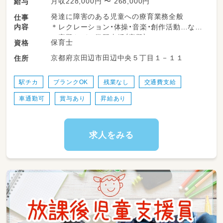
月収228,000円 〜 268,000円
給与
発達に障害のある児童への療育業務全般
仕事
内容
＊レクレーション・体操・音楽・創作活動…など
＊宿題などの学習支援（宿題）
保育士
資格
＊連絡帳などの記入
京都府京田辺市田辺中央５丁目１－１１
住所
＊児童の送迎
送迎業務が難しい方もご相談可能♪
駅チカ
ブランクOK
残業なし
交通費支給
車通勤可
賞与あり
昇給あり
求人をみる