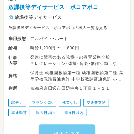
放課後等デイサービス ポコアポコ
放課後等デイサービス
放課後等デイサービス ポコアポコの求人一覧を見る
アルバイト・パート
雇用形態
時給1,200円 〜 1,800円
給与
発達に障害のある児童への療育業務全般
仕事
内容
＊レクレーション・体操・音楽・創作活動…など
＊宿題などの学習支援（宿題）
保育士 幼稚園教諭第一種 幼稚園教諭第二種 高
資格
＊連絡帳などの記入
等学校教諭普通免許 中学校教諭普通免許 小学
＊児童の送迎
校教諭普通免許 社会福祉士 言語聴覚士 作業療
京都府京田辺市田辺中央５丁目１－１１
住所
送迎業務が難しい方もご相談可能♪
法士 理学療法士 普通自動車運転免許
など…
駅チカ
ブランクOK
残業なし
交通費支給
車通勤可
週３日以内
週４日以内