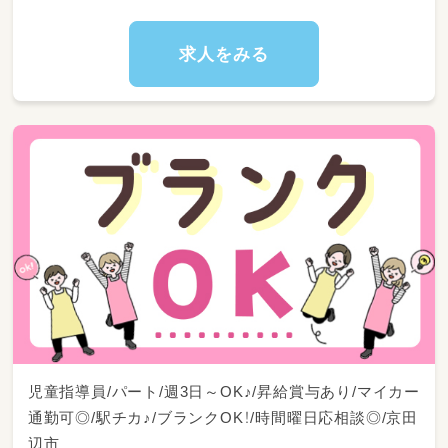
など…
【児童指導員業務】
求人をみる
発達に障害のある児童への療育業務全般
＊レクレーション・体操・音楽・創作活動…など
＊宿題などの学習支援（宿題）
＊連絡帳などの記入
＊児童の送迎
送迎業務が難しい方もご相談可能♪
児童指導員/パート/週3日～OK♪/昇給賞与あり/マイカー
通勤可◎/駅チカ♪/ブランクOK！/時間曜日応相談◎/京田
辺市