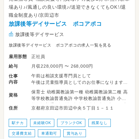
場あり♪/風通しの良い環境♪/送迎できなくてもOK！/退
職金制度あり/京田辺市
放課後等デイサービス ポコアポコ
放課後等デイサービス
放課後等デイサービス ポコアポコの求人一覧を見る
正社員
雇用形態
月収228,000円 〜 268,000円
給与
午前は相談支援専門員として
仕事
内容
午後は児童指導員としてのお仕事になります♪
保育士 幼稚園教諭第一種 幼稚園教諭第二種 高
資格
等学校教諭普通免許 中学校教諭普通免許 小学
【相談支援専門員業務】
校教諭普通免許 社会福祉士 相談支援専門員 言
京都府京田辺市田辺中央５丁目１－１１
住所
障がいを持つお子様やご家族様の相談業務
語聴覚士 作業療法士 理学療法士 精神保健福祉
＊生活全般にかかわる相談
士 普通自動車運転免許
＊情報提供やサービスなど利用計画の作成
駅チカ
未経験OK
ブランクOK
残業なし
＊モニタリング
交通費支給
車通勤可
賞与あり
＊関係機関との連絡・調整