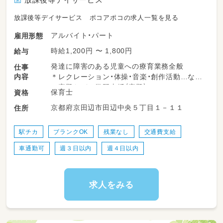
放課後等デイサービス ポコアポコの求人一覧を見る
アルバイト・パート
雇用形態
時給1,200円 〜 1,800円
給与
発達に障害のある児童への療育業務全般
仕事
内容
＊レクレーション・体操・音楽・創作活動…など
＊宿題などの学習支援（宿題）
保育士
資格
＊連絡帳などの記入
京都府京田辺市田辺中央５丁目１－１１
住所
＊児童の送迎
送迎業務が難しい方もご相談可能♪
など…
駅チカ
ブランクOK
残業なし
交通費支給
車通勤可
週３日以内
週４日以内
求人をみる