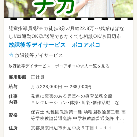
児童指導員/駅チカ徒歩3分♪/月給22.8万～/残業ほぼな
し！/車通勤OK◎/送迎できなくても相談OK/京田辺市
放課後等デイサービス ポコアポコ
放課後等デイサービス
放課後等デイサービス ポコアポコの求人一覧を見る
正社員
雇用形態
月収228,000円 〜 268,000円
給与
発達に障害のある児童への療育業務全般
仕事
内容
＊レクレーション・体操・音楽・創作活動…など
＊宿題などの学習支援（宿題）
保育士 幼稚園教諭第一種 幼稚園教諭第二種 高
資格
＊連絡帳などの記入
等学校教諭普通免許 中学校教諭普通免許 小学
＊児童の送迎
校教諭普通免許 社会福祉士 言語聴覚士 作業療
京都府京田辺市田辺中央５丁目１－１１
住所
送迎業務が難しい方もご相談可能♪
法士 理学療法士 精神保健福祉士 普通自動車運