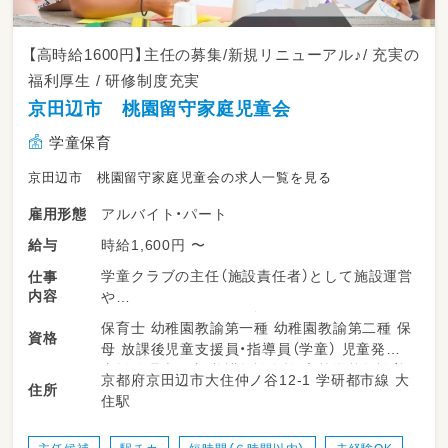
【高時給1600円】主任の募集/新規リニューアル♪/ 充実の
福利厚生 / 研修制度充実
京田辺市 桃園留守家庭児童会
学童保育
京田辺市 桃園留守家庭児童会の求人一覧を見る
アルバイト・パート
雇用形態
時給1,600円 〜
給与
学童クラブの主任（施設責任者）として施設運営
仕事
内容
や
子どもたちのサポート全般をお任せします。
保育士 幼稚園教諭第一種 幼稚園教諭第二種 保
資格
母 放課後児童支援員・指導員（学童） 児童発達
・ 放課後の児童の見守りやお迎え
支援管理責任者 養護教諭免許 高等学校教諭普
京都府京田辺市大住仲ノ谷12-1 学研都市線 大
・室内遊びや外遊びの安全管理サポート
住所
通免許 中学校教諭普通免許 小学校教諭普通免
住駅
・季節ごとのイベントやプログラムの企画、運営
許 社会福祉士 心理士
・保護者の方々への対応やコミュニケーション
・ 一緒に働くスタッフへの指導や日常のサポー