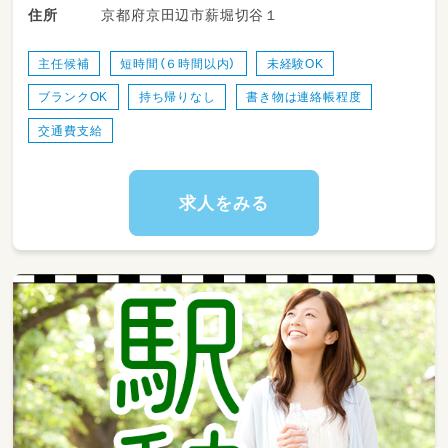
免許 高等学校教諭普通免許 中学校教諭普通免
京都府京田辺市薪堀切谷１
住所
・室内遊びや外遊びの安全管理サポート
許 小学校教諭普通免許 社会福祉士 心理士
・季節ごとのイベントやプログラムの企画、運営
・保護者の方々への対応やコミュニケーション
主任候補
短時間（６時間以内）
未経験OK
・ 一緒に働くスタッフへの指導や日常のサポー
ブランクOK
持ち帰りなし
書き物は連絡帳程度
ト
・施設運営に関わる簡単な事務作業
交通費支給
・お部屋の清掃やおもちゃの消毒、環境整備
求人をみる