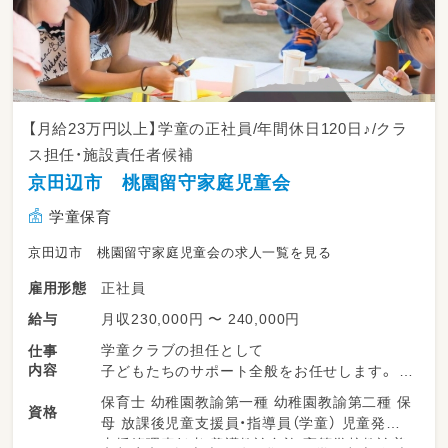
【月給23万円以上】学童の正社員/年間休日120日♪/クラ
ス担任・施設責任者候補
京田辺市 桃園留守家庭児童会
学童保育
京田辺市 桃園留守家庭児童会の求人一覧を見る
正社員
雇用形態
月収230,000円 〜 240,000円
給与
学童クラブの担任として
仕事
内容
子どもたちのサポート全般をお任せします。
保育士 幼稚園教諭第一種 幼稚園教諭第二種 保
資格
・ 放課後の子どもたちの見守りやお迎え
母 放課後児童支援員・指導員（学童） 児童発達
・室内遊びや外遊びの安全管理サポート
支援管理責任者 養護教諭免許 高等学校教諭普