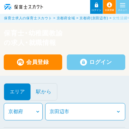
保育士求人の保育士スカウト
京都府全域
京都府(京田辺市)
女性活躍
保育士・幼稚園教諭
の求人・就職情報
会員登録
ログイン
エリア
駅から