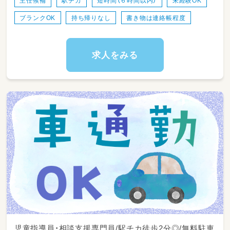
主任候補
駅チカ
短時間（６時間以内）
未経験OK
ト
ブランクOK
持ち帰りなし
書き物は連絡帳程度
・施設運営に関わる簡単な事務作業
・お部屋の清掃やおもちゃの消毒、環境整備
求人をみる
児童指導員・相談支援専門員/駅チカ徒歩2分◎/無料駐車