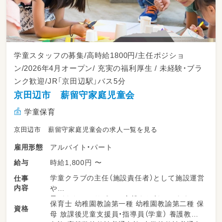
学童スタッフの募集/高時給1800円/主任ポジショ
ン/2026年4月オープン/ 充実の福利厚生 / 未経験・ブラ
ンク歓迎/JR「京田辺駅」バス5分
京田辺市 薪留守家庭児童会
学童保育
京田辺市 薪留守家庭児童会の求人一覧を見る
アルバイト・パート
雇用形態
時給1,800円 〜
給与
学童クラブの主任（施設責任者）として施設運営
仕事
内容
や
子どもたちのサポート全般をお任せします。
保育士 幼稚園教諭第一種 幼稚園教諭第二種 保
資格
母 放課後児童支援員・指導員（学童） 養護教諭
・ 放課後の児童の見守りやお迎え