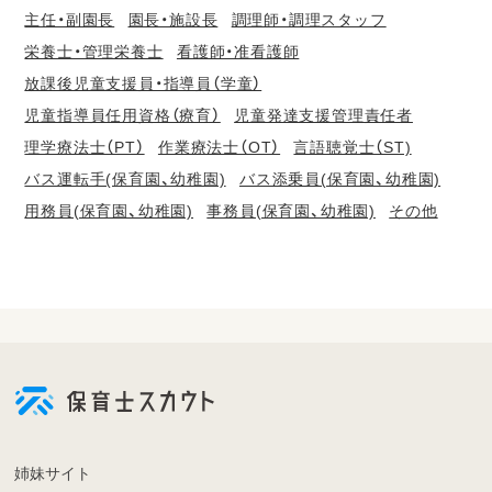
主任・副園長
園長・施設長
調理師・調理スタッフ
栄養士・管理栄養士
看護師・准看護師
放課後児童支援員・指導員（学童）
児童指導員任用資格（療育）
児童発達支援管理責任者
理学療法士（PT）
作業療法士（OT）
言語聴覚士（ST)
バス運転手(保育園、幼稚園)
バス添乗員(保育園、幼稚園)
用務員(保育園、幼稚園)
事務員(保育園、幼稚園)
その他
会
員
登
録
も
姉妹サイト
し