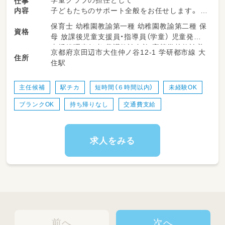
学童クラブの担任として
仕事
内容
子どもたちのサポート全般をお任せします。
保育士 幼稚園教諭第一種 幼稚園教諭第二種 保
資格
・ 放課後の子どもたちの見守りやお迎え
母 放課後児童支援員・指導員（学童） 児童発達
・室内遊びや外遊びの安全管理サポート
支援管理責任者 養護教諭免許 高等学校教諭普
京都府京田辺市大住仲ノ谷12-1 学研都市線 大
・季節ごとのイベントやプログラムの企画・運営
住所
通免許 中学校教諭普通免許 小学校教諭普通免
住駅
・保護者の方々への対応やコミュニケーション
許 社会福祉士 心理士
・簡単な事務作業
・お部屋の清掃やおもちゃの消毒などや環境整
主任候補
駅チカ
短時間（６時間以内）
未経験OK
備
ブランクOK
持ち帰りなし
交通費支給
求人をみる
前へ
次へ