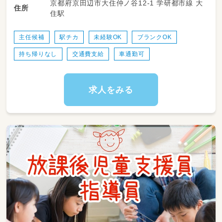
京都府京田辺市大住仲ノ谷12-1 学研都市線 大
・季節ごとのイベントやプログラムの企画・運営
住所
通免許 中学校教諭普通免許 小学校教諭普通免
住駅
・保護者の方々への対応やコミュニケーション
許 社会福祉士 心理士
・簡単な事務作業
・お部屋の清掃やおもちゃの消毒などや環境整
主任候補
駅チカ
未経験OK
ブランクOK
備
持ち帰りなし
交通費支給
車通勤可
求人をみる