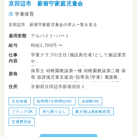
京田辺市 薪留守家庭児童会
学童保育
京田辺市 薪留守家庭児童会の求人一覧を見る
アルバイト・パート
雇用形態
時給1,700円 〜
給与
学童クラブの主任（施設責任者）として施設運営
仕事
内容
や
子どもたちのサポート全般をお任せします。
保育士 幼稚園教諭第一種 幼稚園教諭第二種 保
資格
母 放課後児童支援員・指導員（学童） 養護教諭
・ 放課後の児童の見守りやお迎え
免許 高等学校教諭普通免許 中学校教諭普通免
京都府京田辺市薪堀切谷１
住所
・室内遊びや外遊びの安全管理サポート
許 小学校教諭普通免許 社会福祉士 心理士
・季節ごとのイベントやプログラムの企画、運営
・保護者の方々への対応やコミュニケーション
主任候補
短時間（６時間以内）
未経験OK
・ 一緒に働くスタッフへの指導や日常のサポー
ブランクOK
持ち帰りなし
書き物は連絡帳程度
ト
・施設運営に関わる簡単な事務作業
交通費支給
・お部屋の清掃やおもちゃの消毒、環境整備