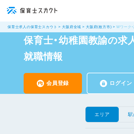
保育士求人の保育士スカウト
大阪府全域
大阪府(枚方市)
Wワーク・
保育士・幼稚園教諭の求人
就職情報
会員登録
ログイン
エリア
駅