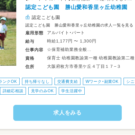
認定こども園 勝山愛和香里ヶ丘幼稚園
認定こども園
認定こども園 勝山愛和香里ヶ丘幼稚園の求人一覧を見る
アルバイト・パート
雇用形態
時給1,177円 〜 1,300円
給与
☆保育補助業務全般
仕事
内容
☆教 員 数 … ３５名
資格
☆園 児 数 … ３８５名
大阪府枚方市香里ケ丘４丁目１７−３
住所
☆クラス数 … １７クラス（５歳４ｸﾗｽ・４歳４ｸ
ランクOK
持ち帰りなし
交通費支給
Wワーク・副業OK
シニ
詳細応相談
見学のみOK
学生活躍中
求人をみる