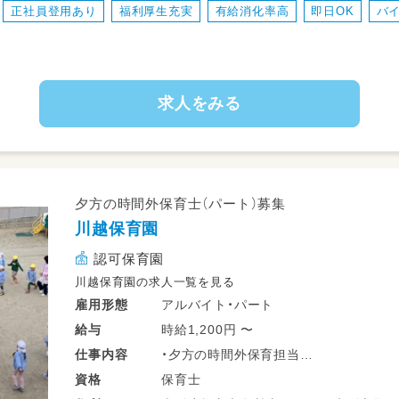
正社員登用あり
福利厚生充実
有給消化率高
即日OK
バ
※シフト勤務
求人をみる
夕方の時間外保育士（パート）募集
川越保育園
認可保育園
川越保育園の求人一覧を見る
アルバイト・パート
雇用形態
時給1,200円 〜
給与
・夕方の時間外保育担当
仕事
内容
・ピアノは不要です
保育士
資格
・環境整備など雑務もあります