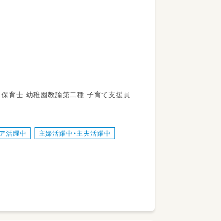
保育士 幼稚園教諭第一種 幼稚園教諭第二種 保育士 幼稚園教諭第二種 子育て支援員
ﾗｽ・３歳５ｸﾗｽ・２歳３ｸﾗｽ・１歳１ｸﾗｽ）
ア活躍中
主婦活躍中・主夫活躍中