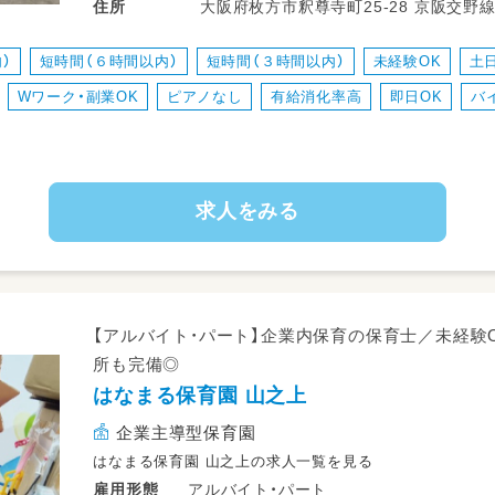
大阪府枚方市釈尊寺町25-2
住所
・ブランクのある方、未経験の方、優し
安心してご応募ください
）
短時間（６時間以内）
短時間（３時間以内）
未経験OK
土
・子育て中の職員が多く、お子さまの学
Wワーク・副業OK
ピアノなし
有給消化率高
即日OK
バ
有休のとりやすい職場を目指していま
求人をみる
【アルバイト・パート】企業内保育の保育⼠／未経験O
所も完備◎
はなまる保育園 山之上
企業主導型保育園
はなまる保育園 山之上の求人一覧を見る
アルバイト・パート
雇用形態