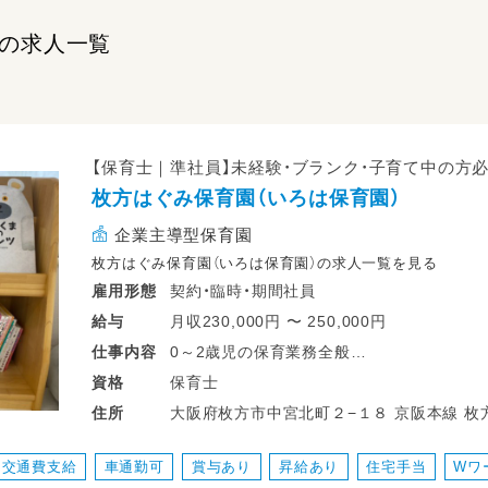
Kの求人一覧
【保育士｜準社員】未経験・ブランク・子育て中の方必
枚方はぐみ保育園（いろは保育園）
企業主導型保育園
枚方はぐみ保育園（いろは保育園）の求人一覧を見る
契約・臨時・期間社員
雇用形態
月収230,000円 〜 250,000円
給与
0～2歳児の保育業務全般
仕事
内容
保育士
資格
①クラス担任（クラスはまだ未定）
大阪府枚方市中宮北町２−１８ 京阪本線 枚方市駅 京阪交野線「宮之阪駅」から徒歩で
住所
※固定時間可能
15分 バス：「中宮住宅」徒歩2分
交通費支給
車通勤可
賞与あり
昇給あり
住宅手当
Wワ
②副担任