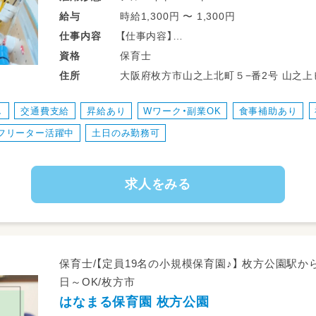
時給1,300円 〜 1,300円
給与
【仕事内容】
仕事
内容
◆企業内保育の保育⼠として
保育士
資格
0～2歳児の保育業務をお願いします！
大阪府枚方市山之上北町５−番2号 山之上ビ
住所
・ 当社で働く従業員のサポート！
し
交通費支給
昇給あり
Wワーク・副業OK
食事補助あり
0～2歳児を対象とした企業内保育です
フリーター活躍中
土日のみ勤務可
・ 定員12名
求人をみる
・看護師も常駐しているので
安⼼して保育業務が可能です◎
保育士/【定員19名の小規模保育園♪】 枚方公園駅から
日～OK/枚方市
はなまる保育園 枚方公園