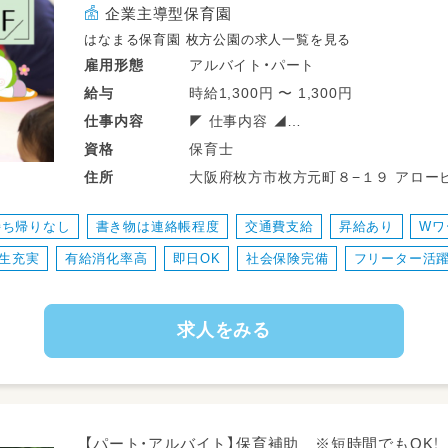
企業主導型保育園
はなまる保育園 枚方公園の求人一覧を見る
アルバイト・パート
雇用形態
時給1,300円 〜 1,300円
給与
◤ 仕事内容 ◢
仕事
内容
保育士
資格
企業内保育所にて、
大阪府枚方市枚方元町８−１９ アロービ
住所
0～2歳児の保育をお願いします。
看護師も常駐しており、連携がとりや
持ち帰りなし
書き物は連絡帳程度
交通費支給
昇給あり
Wワ
安心して保育に専念することができま
生充実
有給消化率高
即日OK
社会保険完備
フリーター活
求人をみる
【パート・アルバイト】保育補助 ※短時間でもOK！