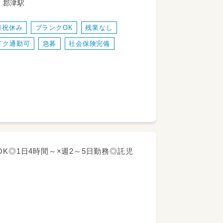
8 京阪交野線 郡津駅
くお教えしますので
日祝休み
ブランクOK
残業なし
校行事など、お互い
イク通勤可
急募
社会保険完備
す
K◎1日4時間～×週2～5日勤務◎託児