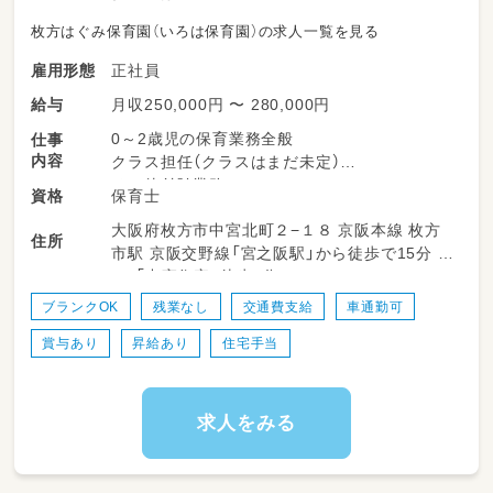
枚方はぐみ保育園（いろは保育園）の求人一覧を見る
正社員
雇用形態
月収250,000円 〜 280,000円
給与
0～2歳児の保育業務全般
仕事
内容
クラス担任（クラスはまだ未定）
その他付随業務
保育士
資格
大阪府枚方市中宮北町２−１８ 京阪本線 枚方
クラス分けはしておりますが、お散歩に行った
住所
市駅 京阪交野線「宮之阪駅」から徒歩で15分 バ
り、身体を動かしたりなど一緒に活動すること
ス：「中宮住宅」徒歩2分
もあります！
ワンフロアなので職員みんなで園児のことを見
ブランクOK
残業なし
交通費支給
車通勤可
守り・相談できる環境です！
賞与あり
昇給あり
住宅手当
求人をみる