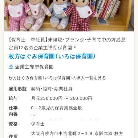
【保育士｜準社員】未経験・ブランク・子育て中の方必見！
定員12名の企業主導型保育園＊
枚方はぐみ保育園（いろは保育園）
企業主導型保育園
枚方はぐみ保育園（いろは保育園）の求人一覧を見る
契約・臨時・期間社員
雇用形態
月収230,000円 〜 250,000円
給与
0～2歳児の保育業務全般
仕事
内容
①クラス担任（クラスはまだ未定）
保育士
資格
※固定時間可能
大阪府枚方市中宮北町２−１８ 京阪本線 枚方
住所