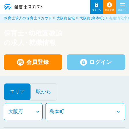
保育士求人の保育士スカウト
大阪府全域
大阪府(島本町)
有給消化率
保育士・幼稚園教諭
の求人・就職情報
会員登録
ログイン
エリア
駅から