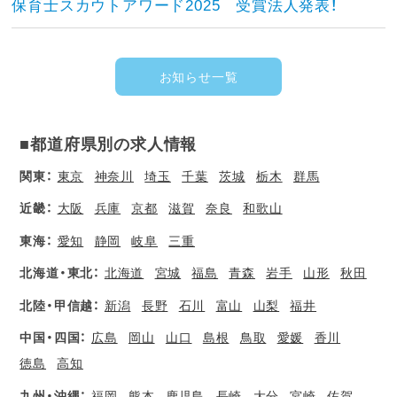
保育士スカウトアワード2025 受賞法人発表！
お知らせ一覧
■都道府県別の求人情報
関東：
東京
神奈川
埼玉
千葉
茨城
栃木
群馬
近畿：
大阪
兵庫
京都
滋賀
奈良
和歌山
東海：
愛知
静岡
岐阜
三重
北海道・東北：
北海道
宮城
福島
青森
岩手
山形
秋田
北陸・甲信越：
新潟
長野
石川
富山
山梨
福井
中国・四国：
広島
岡山
山口
島根
鳥取
愛媛
香川
徳島
高知
九州・沖縄：
福岡
熊本
鹿児島
長崎
大分
宮崎
佐賀