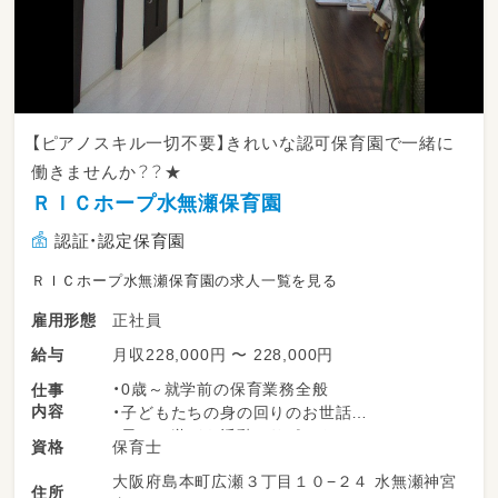
【ピアノスキル一切不要】きれいな認可保育園で一緒に
働きませんか？？★
ＲＩＣホープ水無瀬保育園
認証・認定保育園
ＲＩＣホープ水無瀬保育園の求人一覧を見る
正社員
雇用形態
月収228,000円 〜 228,000円
給与
・0歳～就学前の保育業務全般
仕事
内容
・子どもたちの身の回りのお世話
・日々の遊びや活動のサポート
保育士
資格
季節の製作や行事準備
大阪府島本町広瀬３丁目１０−２４ 水無瀬神宮
年齢や成長に合わせた活動の工夫
住所