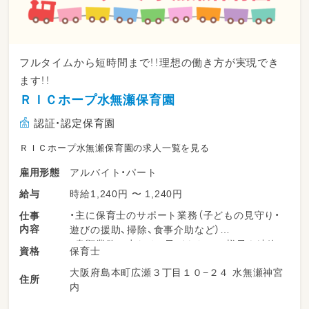
フルタイムから短時間まで！！理想の働き方が実現でき
ます！！
ＲＩＣホープ水無瀬保育園
認証・認定保育園
ＲＩＣホープ水無瀬保育園の求人一覧を見る
アルバイト・パート
雇用形態
時給1,240円 〜 1,240円
給与
・主に保育士のサポート業務（子どもの見守り・
仕事
内容
遊びの援助、掃除、食事介助など）
・書類業務は少なめ。子どもたちの様子を連絡
保育士
資格
帳に記入していただき、子どもの様子を伝えて
大阪府島本町広瀬３丁目１０−２４ 水無瀬神宮
もらいます！
住所
内
・子供たちの成長を身近に感じられるのも魅力
の一つ！