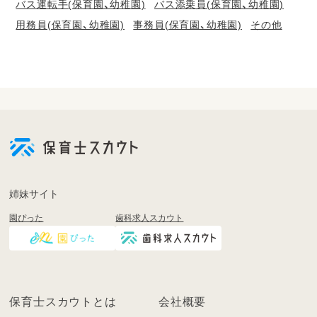
バス運転手(保育園、幼稚園)
バス添乗員(保育園、幼稚園)
用務員(保育園、幼稚園)
事務員(保育園、幼稚園)
その他
会
員
登
録
も
姉妹サイト
し
園ぴった
歯科求人スカウト
く
は
ロ
グ
イ
保育士スカウトとは
会社概要
ン