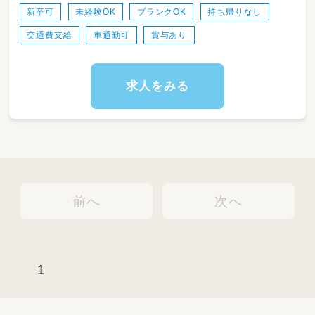
・保育士同士のコミュニケーションも取りやす
新卒可
未経験OK
ブランクOK
持ち帰りなし
く、働きやすい環境ですよ。
交通費支給
車通勤可
賞与あり
◎持ち帰り仕事も残業もなしです。
求人をみる
前へ
次へ
1