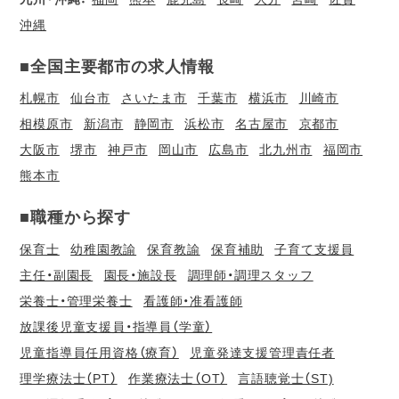
沖縄
■全国主要都市の求人情報
札幌市
仙台市
さいたま市
千葉市
横浜市
川崎市
相模原市
新潟市
静岡市
浜松市
名古屋市
京都市
大阪市
堺市
神戸市
岡山市
広島市
北九州市
福岡市
熊本市
■職種から探す
保育士
幼稚園教諭
保育教諭
保育補助
子育て支援員
主任・副園長
園長・施設長
調理師・調理スタッフ
栄養士・管理栄養士
看護師・准看護師
放課後児童支援員・指導員（学童）
児童指導員任用資格（療育）
児童発達支援管理責任者
理学療法士（PT）
作業療法士（OT）
言語聴覚士（ST)