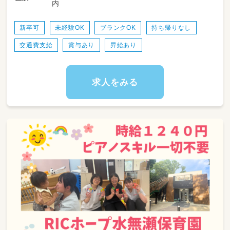
内
・保護者とのコミュニケーション
・書類対応
・園内清掃・環境整備など
新卒可
未経験OK
ブランクOK
持ち帰りなし
少人数保育なので、職員みんなで協力して
交通費支給
賞与あり
昇給あり
子どもを見守ります。
子どもたちの生活習慣を身に着けるお手伝いを
していただきます。
天気が良い日は戸外へ出かけることが多いで
求人をみる
す！
◎担当制保育もしていますよ。
◎持ち帰り仕事は推奨していません！
◎ピアノも弾きません。（苦手な人でも大丈
夫！）