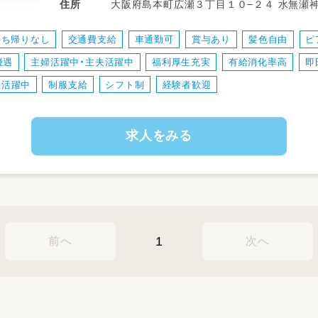
大阪府島本町広瀬３丁目１０−２４ 水無瀬
住所
・子供たちの成長を身近に感じられるのも魅
・保育士同士のコミュニケーションも取りや
持ち帰りなし
交通費支給
車通勤可
賞与あり
髪色自由
ピ
◎持ち帰り仕事も残業もなしです。
優遇
主婦活躍中・主夫活躍中
福利厚生充実
有給消化率高
即
性活躍中
制服支給
シフト制
経験者歓迎
求人をみる
1
前へ
次へ