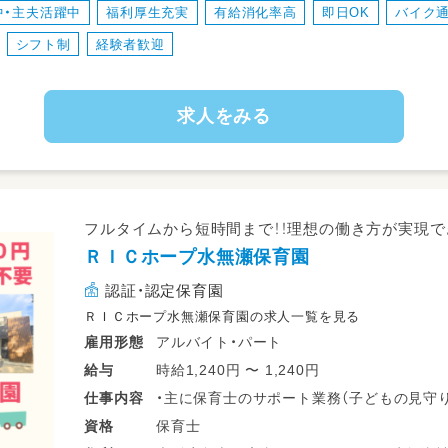
中・主夫活躍中
福利厚生充実
有給消化率高
即日OK
バイク
・書類対応
・園内清掃・環境整備など
シフト制
経験者歓迎
少人数保育なので、職員みんなで協力し
子どもを見守ります。
求人をみる
子どもたちの生活習慣を身に着けるお手
天気が良い日は戸外へ出かけることが多い
◎担当制保育もしていますよ。
◎持ち帰り仕事は推奨していません！
◎ピアノも弾きません。（苦手な人でも大丈
フルタイムから短時間まで！！理想の働き方が実現で
ＲＩＣホープ水無瀬保育園
認証・認定保育園
ＲＩＣホープ水無瀬保育園の求人一覧を見る
アルバイト・パート
雇用形態
時給1,240円 〜 1,240円
給与
・主に保育士のサポート業務（子どもの見守り
仕事
内容
・書類業務は少なめ。子どもたちの様子を連
保育士
資格
伝えてもらいます！