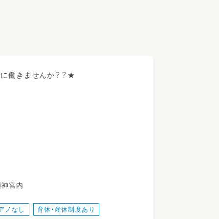
緒に働きませんか？？★
瀬神宮内
アノなし
育休・産休制度あり