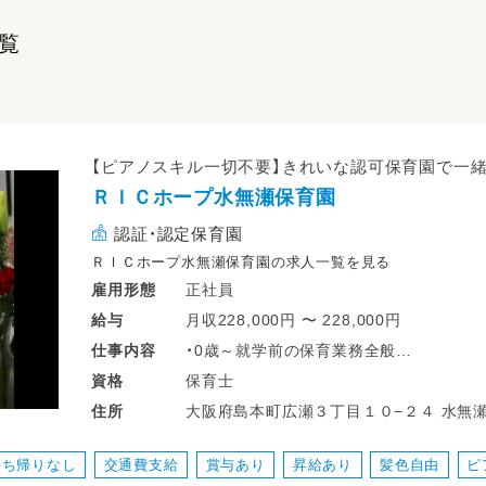
覧
【ピアノスキル一切不要】きれいな認可保育園で一
ＲＩＣホープ水無瀬保育園
認証・認定保育園
ＲＩＣホープ水無瀬保育園の求人一覧を見る
正社員
雇用形態
月収228,000円 〜 228,000円
給与
・0歳～就学前の保育業務全般
仕事
内容
・子どもたちの身の回りのお世話
保育士
資格
・日々の遊びや活動のサポート
大阪府島本町広瀬３丁目１０−２４ 水無
住所
季節の製作や行事準備
年齢や成長に合わせた活動の工夫
持ち帰りなし
交通費支給
賞与あり
昇給あり
髪色自由
ピ
・保護者とのコミュニケーション