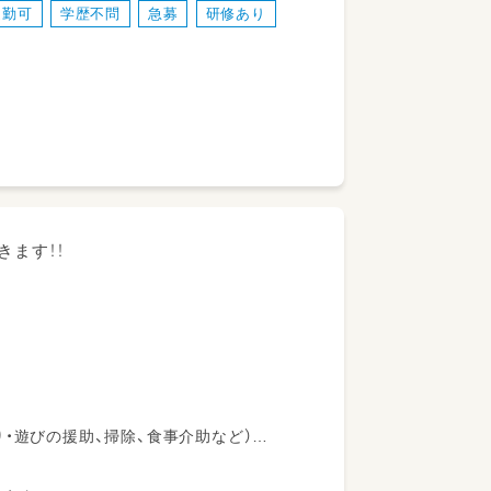
通勤可
学歴不問
急募
研修あり
て
伝いをしていただきます。
です！
夫！）
きます！！
・遊びの援助、掃除、食事介助など）
絡帳に記入していただき、子どもの様子を