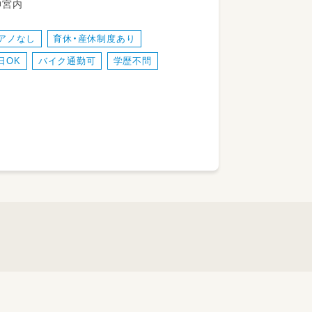
神宮内
力の一つ！
すく、働きやすい環境ですよ。
アノなし
育休・産休制度あり
日OK
バイク通勤可
学歴不問