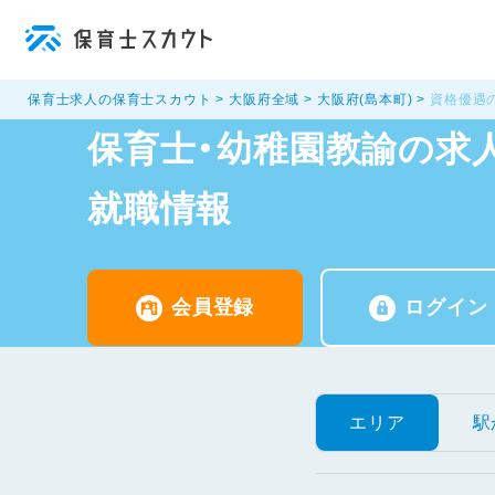
保育士求人の保育士スカウト
大阪府全域
大阪府(島本町)
資格優遇
保育士・幼稚園教諭の求人
就職情報
会員登録
ログイン
エリア
駅