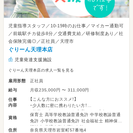
児童指導スタッフ／10-19時のお仕事／マイカー通勤可
／前栽駅チカ徒歩8分／交通費支給／研修制度あり／社
会保険完備◎／正社員／天理市
ぐりーん天理本店
児童発達支援施設
ぐりーん天理本店の求人一覧を見る
正社員
雇用形態
月収235,000円 〜 311,000円
給与
【こんな方におススメ！】
仕事
内容
・少人数に密に携わりたい方！
・仕事もプライベートも充実したい方！
保育士 高等学校教諭普通免許 中学校教諭普通
資格
免許 小学校教諭普通免許 社会福祉士 精神保健
【仕事内容】
福祉士 普通自動車運転免許
奈良県天理市岩室町57番地4
住所
ソーシャルスキルトレーニングや感覚遊びを活