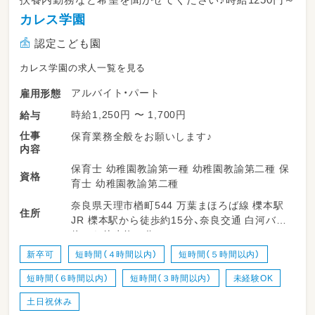
カレス学園
認定こども園
カレス学園の求人一覧を見る
アルバイト・パート
雇用形態
時給1,250円 〜 1,700円
給与
仕事
保育業務全般をお願いします♪
内容
保育士 幼稚園教諭第一種 幼稚園教諭第二種 保
資格
育士 幼稚園教諭第二種
奈良県天理市楢町544 万葉まほろば線 櫟本駅
住所
JR 櫟本駅から徒歩約15分、奈良交通 白河バス
停から徒歩約３分
新卒可
短時間（４時間以内）
短時間（５時間以内）
短時間（６時間以内）
短時間（３時間以内）
未経験OK
土日祝休み