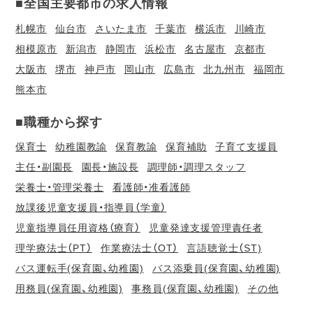
■全国主要都市の求人情報
札幌市
仙台市
さいたま市
千葉市
横浜市
川崎市
相模原市
新潟市
静岡市
浜松市
名古屋市
京都市
大阪市
堺市
神戸市
岡山市
広島市
北九州市
福岡市
熊本市
■職種から探す
保育士
幼稚園教諭
保育教諭
保育補助
子育て支援員
主任・副園長
園長・施設長
調理師・調理スタッフ
栄養士・管理栄養士
看護師・准看護師
放課後児童支援員・指導員（学童）
児童指導員任用資格（療育）
児童発達支援管理責任者
理学療法士（PT）
作業療法士（OT）
言語聴覚士（ST)
バス運転手(保育園、幼稚園)
バス添乗員(保育園、幼稚園)
用務員(保育園、幼稚園)
事務員(保育園、幼稚園)
その他