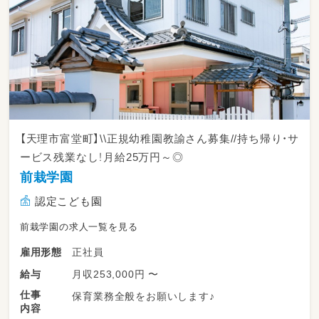
【天理市富堂町】\\正規幼稚園教諭さん募集//持ち帰り・サ
ービス残業なし！月給25万円～◎
前栽学園
認定こども園
前栽学園の求人一覧を見る
正社員
雇用形態
月収253,000円 〜
給与
仕事
保育業務全般をお願いします♪
内容