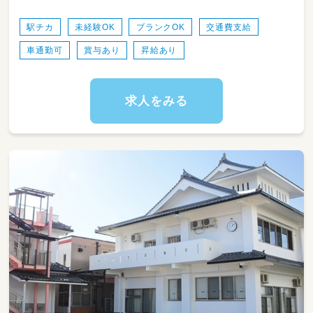
用して、
個々に触れて成長を見守るお仕事になります。
駅チカ
未経験OK
ブランクOK
交通費支給
車通勤可
賞与あり
昇給あり
・支援の事前準備
・療育支援(ソーシャルスキルトレーニング等)
・活動・指導記録
・保護者様への報告や相談の情報共有 など
求人をみる
・送り迎え（昼頃に迎えに、夕方に送ります）
利用者10名に対し４人の職員で見守ります。
一人当たりの負担は軽いです☆
【一日の流れ】
10:00 事務作業
12:00 休憩
13:00 (低学年児童)お迎え
13:30 事業所到着