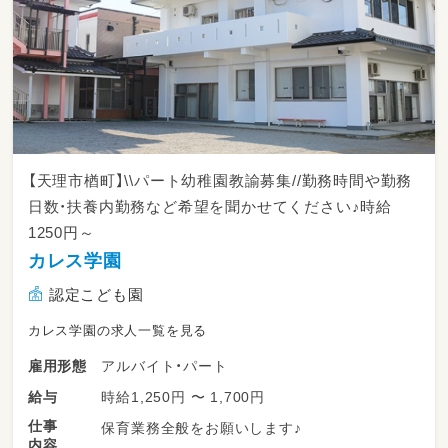
【天理市楢町】\\パート幼稚園教諭募集//勤務時間や勤務
日数・扶養内勤務など希望を聞かせてください♪時給
1250円～
カレス学園
認定こども園
カレス学園の求人一覧を見る
アルバイト・パート
雇用形態
時給1,250円 〜 1,700円
給与
仕事
保育業務全般をお願いします♪
内容