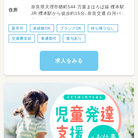
奈良県天理市楢町544 万葉まほろば線 櫟本駅
住所
JR 櫟本駅から徒歩約15分、奈良交通 白河バス
停から徒歩約３分
新卒可
未経験OK
ブランクOK
持ち帰りなし
交通費支給
車通勤可
賞与あり
求人をみる