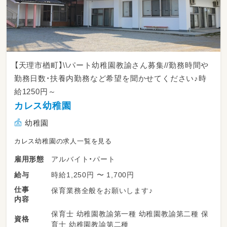
【天理市楢町】\\パート幼稚園教諭さん募集//勤務時間や
勤務日数・扶養内勤務など希望を聞かせてください♪時
給1250円～
カレス幼稚園
幼稚園
カレス幼稚園の求人一覧を見る
アルバイト・パート
雇用形態
時給1,250円 〜 1,700円
給与
仕事
保育業務全般をお願いします♪
内容
保育士 幼稚園教諭第一種 幼稚園教諭第二種 保
資格
育士 幼稚園教諭第二種