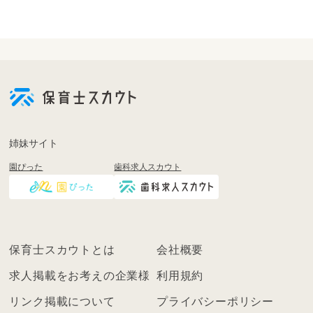
会
員
登
録
も
姉妹サイト
し
園ぴった
歯科求人スカウト
く
は
ロ
グ
イ
保育士スカウトとは
会社概要
ン
を
求人掲載をお考えの企業様
利用規約
し
リンク掲載について
プライバシーポリシー
て