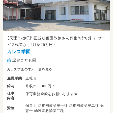
【天理市楢町】\\正規幼稚園教諭さん募集//持ち帰り・サー
ビス残業なし！月給25万円～
カレス学園
認定こども園
カレス学園の求人一覧を見る
正社員
雇用形態
月収253,000円 〜
給与
仕事
保育業務全般をお願いします★
内容
保育士 幼稚園教諭第一種 幼稚園教諭第二種 保
資格
育士 幼稚園教諭第二種