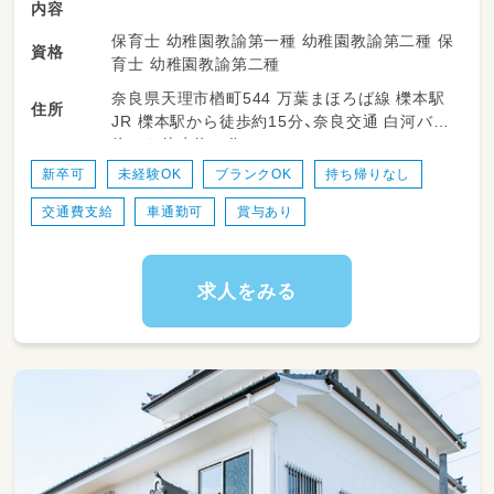
内容
保育士 幼稚園教諭第一種 幼稚園教諭第二種 保
資格
育士 幼稚園教諭第二種
奈良県天理市楢町544 万葉まほろば線 櫟本駅
住所
JR 櫟本駅から徒歩約15分、奈良交通 白河バス
停から徒歩約３分
新卒可
未経験OK
ブランクOK
持ち帰りなし
交通費支給
車通勤可
賞与あり
求人をみる