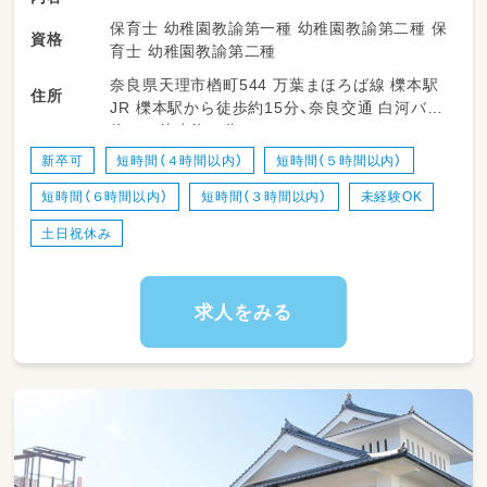
保育士 幼稚園教諭第一種 幼稚園教諭第二種 保
資格
育士 幼稚園教諭第二種
奈良県天理市楢町544 万葉まほろば線 櫟本駅
住所
JR 櫟本駅から徒歩約15分、奈良交通 白河バス
停から徒歩約３分
新卒可
短時間（４時間以内）
短時間（５時間以内）
短時間（６時間以内）
短時間（３時間以内）
未経験OK
土日祝休み
求人をみる