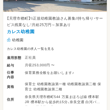
15:00 (高学年児童)お迎え
15:30 事業所到着
【天理市楢町】\\正規幼稚園教諭さん募集//持ち帰り・サー
ビス残業なし！月給25万円～加算あり
17:00 児童のお送り
カレス幼稚園
19:10 退社
幼稚園
※残業は圧倒的に少ない職場です
カレス幼稚園の求人一覧を見る
正社員
雇用形態
もし未経験でも業務で失敗しても大丈夫！
研修制度もあり、しっかりとサポートします☆
月収253,000円 〜
給与
仕事
保育業務全般をお願いします♪
内容
保育士 幼稚園教諭第一種 幼稚園教諭第二種 保
資格
育士 幼稚園教諭第二種
奈良県天理市楢町544 万葉まほろば線 櫟本駅
住所
JR 櫟本駅から徒歩約15分、奈良交通 白河バス
停から徒歩約３分