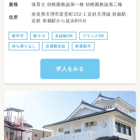
保育士 幼稚園教諭第一種 幼稚園教諭第二種
資格
奈良県天理市富堂町232-1 近鉄天理線 前栽駅
住所
近鉄 前栽駅から徒歩約5分
新卒可
駅チカ
未経験OK
ブランクOK
持ち帰りなし
交通費支給
車通勤可
求人をみる