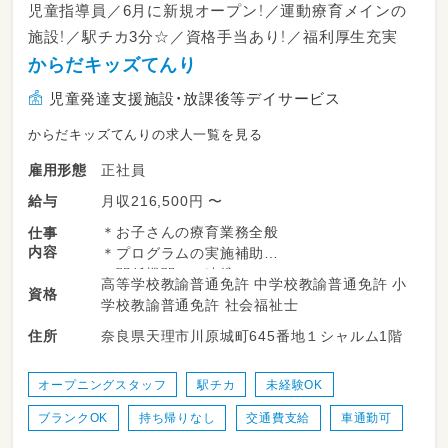
児童指導員／6月に新規オープン！／運動療育メインの
施設！／駅チカ3分☆／資格手当あり！／福利厚生充実
からだキッズてんり
児童発達支援施設・放課後等デイサービス
からだキッズてんりの求人一覧を見る
正社員
雇用形態
月収216,500円 〜
給与
＊お子さんの療育業務全般
仕事
内容
＊プログラムの実施補助
＊関係機関との連携
高等学校教諭普通免許 中学校教諭普通免許 小
資格
＊送迎業務(ノア・シエンタ)
学校教諭普通免許 社会福祉士
苦手な方も相談可能です！
奈良県天理市川原城町645番地１シャルム1階
住所
オープニングスタッフ
駅チカ
未経験OK
ブランクOK
持ち帰りなし
交通費支給
車通勤可