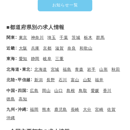
お知らせ一覧
■都道府県別の求人情報
関東：
東京
神奈川
埼玉
千葉
茨城
栃木
群馬
近畿：
大阪
兵庫
京都
滋賀
奈良
和歌山
東海：
愛知
静岡
岐阜
三重
北海道・東北：
北海道
宮城
福島
青森
岩手
山形
秋田
北陸・甲信越：
新潟
長野
石川
富山
山梨
福井
中国・四国：
広島
岡山
山口
島根
鳥取
愛媛
香川
徳島
高知
九州・沖縄：
福岡
熊本
鹿児島
長崎
大分
宮崎
佐賀
沖縄