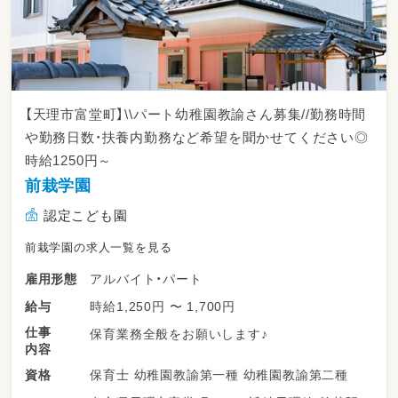
【天理市富堂町】\\パート幼稚園教諭さん募集//勤務時間
や勤務日数・扶養内勤務など希望を聞かせてください◎
時給1250円～
前栽学園
認定こども園
前栽学園の求人一覧を見る
アルバイト・パート
雇用形態
時給1,250円 〜 1,700円
給与
仕事
保育業務全般をお願いします♪
内容
保育士 幼稚園教諭第一種 幼稚園教諭第二種
資格