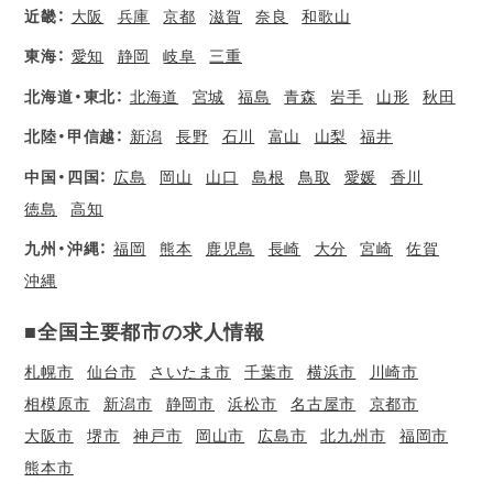
近畿：
大阪
兵庫
京都
滋賀
奈良
和歌山
東海：
愛知
静岡
岐阜
三重
北海道・東北：
北海道
宮城
福島
青森
岩手
山形
秋田
北陸・甲信越：
新潟
長野
石川
富山
山梨
福井
中国・四国：
広島
岡山
山口
島根
鳥取
愛媛
香川
徳島
高知
九州・沖縄：
福岡
熊本
鹿児島
長崎
大分
宮崎
佐賀
沖縄
■全国主要都市の求人情報
札幌市
仙台市
さいたま市
千葉市
横浜市
川崎市
相模原市
新潟市
静岡市
浜松市
名古屋市
京都市
大阪市
堺市
神戸市
岡山市
広島市
北九州市
福岡市
熊本市