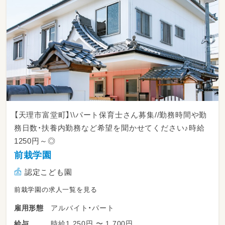
【天理市富堂町】\\パート保育士さん募集//勤務時間や勤
務日数・扶養内勤務など希望を聞かせてください♪時給
1250円～◎
前栽学園
認定こども園
前栽学園の求人一覧を見る
アルバイト・パート
雇用形態
時給1,250円 〜 1,700円
給与