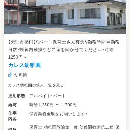
【天理市楢町】\\パート保育士さん募集//勤務時間や勤務
日数・扶養内勤務など希望を聞かせてください♪時給
1250円～
カレス幼稚園
幼稚園
カレス幼稚園の求人一覧を見る
アルバイト・パート
雇用形態
時給1,250円 〜 1,700円
給与
仕事
保育業務全般をお願いします♪
内容
保育士 幼稚園教諭第一種 幼稚園教諭第二種 保
資格