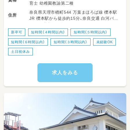
育士 幼稚園教諭第二種
奈良県天理市楢町544 万葉まほろば線 櫟本駅
住所
JR 櫟本駅から徒歩約15分、奈良交通 白河バス
停から徒歩約３分
新卒可
短時間（４時間以内）
短時間（５時間以内）
短時間（６時間以内）
短時間（３時間以内）
未経験OK
土日祝休み
求人をみる