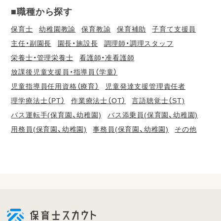
■職種から探す
保育士
幼稚園教諭
保育教諭
保育補助
子育て支援員
主任・副園長
園長・施設長
調理師・調理スタッフ
栄養士・管理栄養士
看護師・准看護師
放課後児童支援員・指導員（学童）
児童指導員任用資格（療育）
児童発達支援管理責任者
理学療法士（PT）
作業療法士（OT）
言語聴覚士（ST)
バス運転手(保育園、幼稚園)
バス添乗員(保育園、幼稚園)
用務員(保育園、幼稚園)
事務員(保育園、幼稚園)
その他
会
員
登