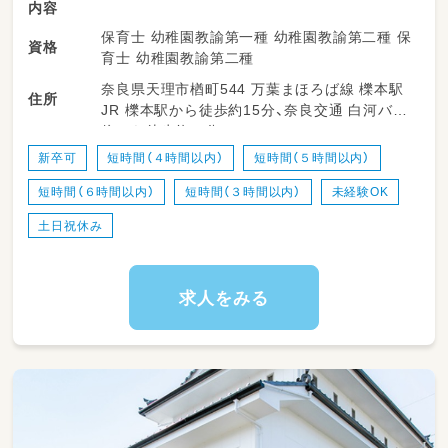
内容
保育士 幼稚園教諭第一種 幼稚園教諭第二種 保
資格
育士 幼稚園教諭第二種
奈良県天理市楢町544 万葉まほろば線 櫟本駅
住所
JR 櫟本駅から徒歩約15分、奈良交通 白河バス
停から徒歩約３分
新卒可
短時間（４時間以内）
短時間（５時間以内）
短時間（６時間以内）
短時間（３時間以内）
未経験OK
土日祝休み
求人をみる