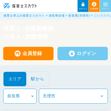
保育士求人の保育士スカウト
奈良県全域
奈良県(天理市)
正社員登用
保育士・幼稚園教諭
の求人・就職情報
会員登録
ログイン
エリア
駅から