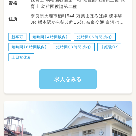
保育士 幼稚園教諭第一種 幼稚園教諭第二種 保
資格
育士 幼稚園教諭第二種
奈良県天理市楢町544 万葉まほろば線 櫟本駅
住所
JR 櫟本駅から徒歩約15分、奈良交通 白河バス
停から徒歩約３分
新卒可
短時間（４時間以内）
短時間（５時間以内）
短時間（６時間以内）
短時間（３時間以内）
未経験OK
土日祝休み
求人をみる