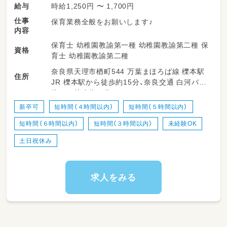
時給1,250円 〜 1,700円
給与
仕事
保育業務全般をお願いします♪
内容
保育士 幼稚園教諭第一種 幼稚園教諭第二種 保
資格
育士 幼稚園教諭第二種
奈良県天理市楢町544 万葉まほろば線 櫟本駅
住所
JR 櫟本駅から徒歩約15分、奈良交通 白河バス
停から徒歩約３分
新卒可
短時間（４時間以内）
短時間（５時間以内）
短時間（６時間以内）
短時間（３時間以内）
未経験OK
土日祝休み
求人をみる