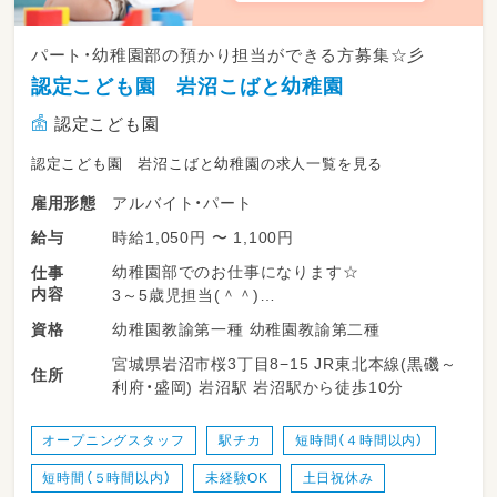
パート・幼稚園部の預かり担当ができる方募集☆彡
認定こども園 岩沼こばと幼稚園
認定こども園
認定こども園 岩沼こばと幼稚園の求人一覧を見る
アルバイト・パート
雇用形態
時給1,050円 〜 1,100円
給与
幼稚園部でのお仕事になります☆
仕事
内容
3～5歳児担当(＾＾)
幼稚園教諭第一種 幼稚園教諭第二種
資格
15:00～19:00 実働4時間程度
宮城県岩沼市桜3丁目8−15 JR東北本線(黒磯～
住所
利府・盛岡) 岩沼駅 岩沼駅から徒歩10分
時間帯はご相談ください！
※扶養内可能！
オープニングスタッフ
駅チカ
短時間（４時間以内）
即日入職も相談可能です(＾＾)
短時間（５時間以内）
未経験OK
土日祝休み