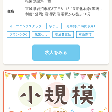
稚園教諭第二種
宮城県岩沼市桜3丁目8−15 JR東北本線(黒磯～
※扶養内の勤務も相談可能※
住所
利府・盛岡) 岩沼駅 岩沼駅から徒歩10分
オープニングスタッフ
駅チカ
短時間（５時間以内）
ブランクOK
残業なし
交通費支給
車通勤可
求人をみる