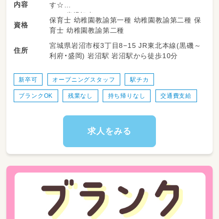
内容
す☆
0～2歳児担当(＾＾)
保育士 幼稚園教諭第一種 幼稚園教諭第二種 保
資格
育士 幼稚園教諭第二種
学校法人の認定こども園なので
宮城県岩沼市桜3丁目8−15 JR東北本線(黒磯～
待遇面も充実しています！
住所
利府・盛岡) 岩沼駅 岩沼駅から徒歩10分
7:00～19:00開園予定♪
保育士のみでも選考可能です！
新卒可
オープニングスタッフ
駅チカ
ブランクOK
残業なし
持ち帰りなし
交通費支給
即日入職も相談可能です(＾＾)
その場合、今年度は幼稚園や系列園でお勤めし
ていただきます☆
求人をみる