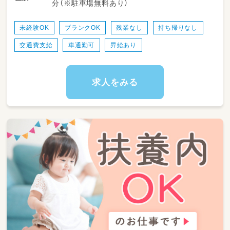
分（※駐車場無料あり）
す。勤務日数や時間は相談可能で、ライフスタ
イルに合わせて無理なく働けるのが特長です。
未経験OK
ブランクOK
残業なし
持ち帰りなし
交通費支給
車通勤可
昇給あり
求人をみる