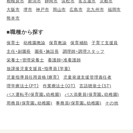
相模原市
新潟市
静岡市
浜松市
名古屋市
京都市
大阪市
堺市
神戸市
岡山市
広島市
北九州市
福岡市
熊本市
■職種から探す
保育士
幼稚園教諭
保育教諭
保育補助
子育て支援員
主任・副園長
園長・施設長
調理師・調理スタッフ
栄養士・管理栄養士
看護師・准看護師
放課後児童支援員・指導員（学童）
児童指導員任用資格（療育）
児童発達支援管理責任者
理学療法士（PT）
作業療法士（OT）
言語聴覚士（ST)
バス運転手(保育園、幼稚園)
バス添乗員(保育園、幼稚園)
用務員(保育園、幼稚園)
事務員(保育園、幼稚園)
その他