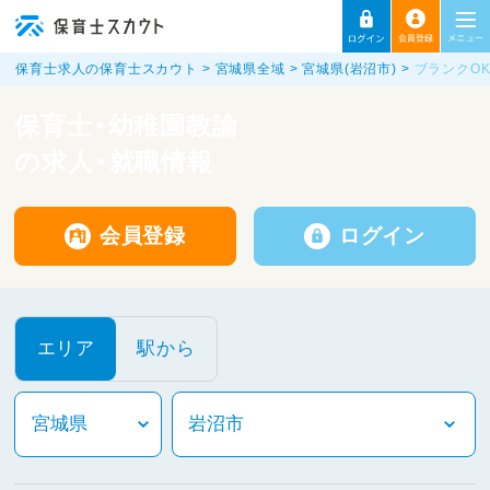
保育士求人の保育士スカウト
宮城県全域
宮城県(岩沼市)
ブランクO
保育士・幼稚園教諭
の求人・就職情報
会員登録
ログイン
エリア
駅から