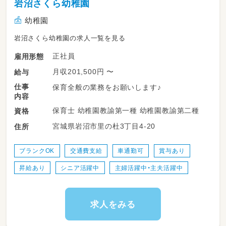
岩沼さくら幼稚園
幼稚園
岩沼さくら幼稚園の求人一覧を見る
正社員
雇用形態
月収201,500円 〜
給与
仕事
保育全般の業務をお願いします♪
内容
保育士 幼稚園教諭第一種 幼稚園教諭第二種
資格
宮城県岩沼市里の杜3丁目4-20
住所
ブランクOK
交通費支給
車通勤可
賞与あり
昇給あり
シニア活躍中
主婦活躍中・主夫活躍中
求人をみる