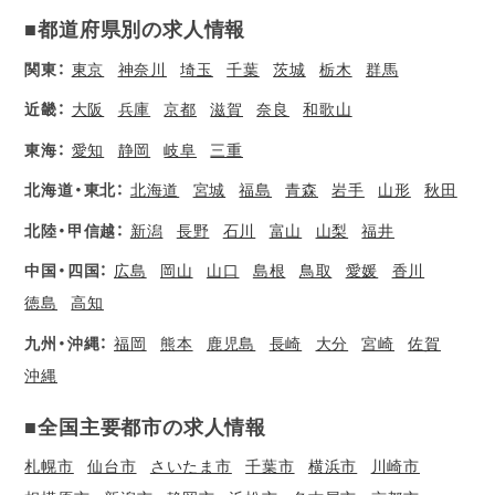
■都道府県別の求人情報
関東：
東京
神奈川
埼玉
千葉
茨城
栃木
群馬
近畿：
大阪
兵庫
京都
滋賀
奈良
和歌山
東海：
愛知
静岡
岐阜
三重
北海道・東北：
北海道
宮城
福島
青森
岩手
山形
秋田
北陸・甲信越：
新潟
長野
石川
富山
山梨
福井
中国・四国：
広島
岡山
山口
島根
鳥取
愛媛
香川
徳島
高知
九州・沖縄：
福岡
熊本
鹿児島
長崎
大分
宮崎
佐賀
沖縄
■全国主要都市の求人情報
札幌市
仙台市
さいたま市
千葉市
横浜市
川崎市