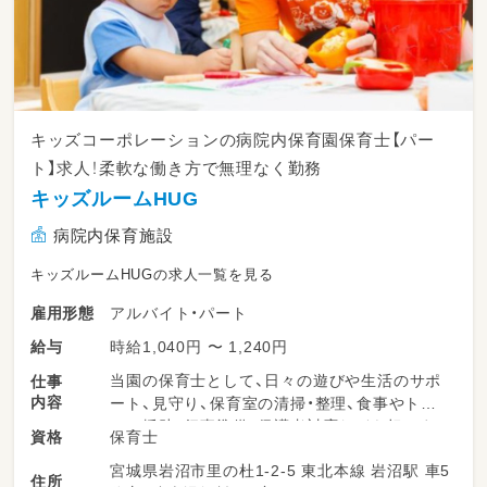
キッズコーポレーションの病院内保育園保育士【パー
ト】求人！柔軟な働き方で無理なく勤務
キッズルームHUG
病院内保育施設
キッズルームHUGの求人一覧を見る
アルバイト・パート
雇用形態
時給1,040円 〜 1,240円
給与
当園の保育士として、日々の遊びや生活のサポ
仕事
内容
ート、見守り、保育室の清掃・整理、食事やトイ
レの援助、行事準備、保護者対応などを担いま
保育士
資格
す。柔軟な保育環境の中で、子どもたち一人ひ
宮城県岩沼市里の杜1-2-5 東北本線 岩沼駅 車5
とりにしっかり向き合える時間が多くありま
住所