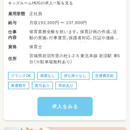
キッズルームHUGの求人一覧を見る
正社員
雇用形態
月収193,300円 〜 237,800円
給与
保育業務全般を担います。保育計画の作成、活
仕事
内容
動の実施、行事運営、保護者対応、日誌や連絡帳
の記録業務など、幅広い保育業務に携わってい
保育士
資格
ただきます。少人数制の保育園が多く、子ども
宮城県岩沼市里の杜1-2-5 東北本線 岩沼駅 車5
たち一人ひとりに丁寧に関わることができる環
住所
分（※駐車場無料あり）
境です。チームで連携しながら、柔軟で子ども
主体の保育を実践していただきます。
ブランクOK
残業なし
持ち帰りなし
交通費支給
＜スケジュール例＞
車通勤可
賞与あり
昇給あり
・08:15～登園
・09:00～自発的な活動(室内遊び/お散歩)
・11:00～昼食
・12:30～午睡(事務作業/ブレスチェック/休憩)
求人をみる
・15:00～自発的な活動(室内遊び/お散歩)
・16:30～降園