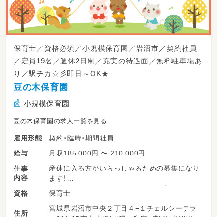
保育士／資格必須／小規模保育園／岩沼市／契約社員
／定員19名／週休2日制／充実の待遇面／無料駐車場あ
り／駅チカ☆彡即日～OK★
豆の木保育園
小規模保育園
豆の木保育園の求人一覧を見る
契約・臨時・期間社員
雇用形態
月収185,000円 〜 210,000円
給与
産休に入る方がいらっしゃるための募集になり
仕事
内容
ます！
休憩もローテーションでしっかり1時間とれま
保育士
資格
す！
宮城県岩沼市中央２丁目４−１チェルシーテラ
住所