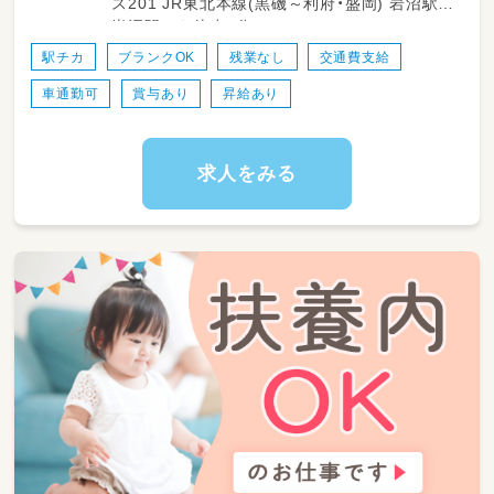
ス201 JR東北本線(黒磯～利府・盛岡) 岩沼駅
岩沼駅から徒歩5分
駅チカ
ブランクOK
残業なし
交通費支給
車通勤可
賞与あり
昇給あり
求人をみる