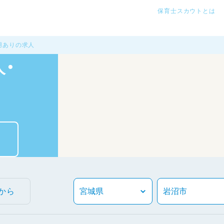
保育士スカウトとは
用ありの求人
・
から