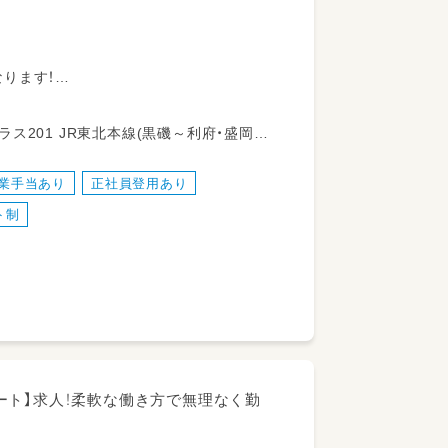
ります！
ます！
磯～利府・盛岡)
業手当あり
正社員登用あり
ト制
ート】求人！柔軟な働き方で無理なく勤