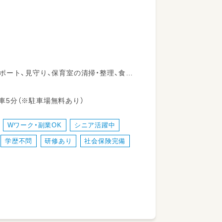
ポート、見守り、保育室の清掃・整理、食事
を担います。柔軟な保育環境の中で、子ど
間が多くあります。勤務日数や時間は相談
東北本線 岩沼駅 車5分（※駐車場無料あり）
働けるのが特長です。
Wワーク・副業OK
シニア活躍中
学歴不問
研修あり
社会保険完備