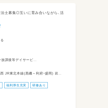
療法士募集◎互いに育み合いながら、活
む
見る
・放課後等デイサービ
をお願いします。ばうむは午前・午後とも
 岩沼
くださる方、お待ちしております。
り
福利厚生充実
研修あり