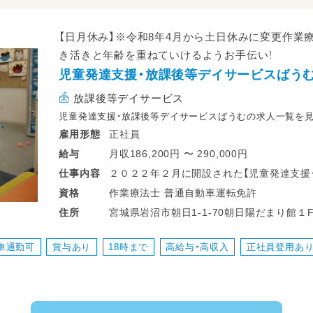
【日月休み】※令和8年4月から土日休みに変更作業
き活きと年齢を重ねていけるようお手伝い！
児童発達支援・放課後等デイサービスばう
放課後等デイサービス
児童発達支援・放課後等デイサービスばうむの求人一覧を
正社員
雇用形態
月収186,200円 〜 290,000円
給与
２０２２年２月に開設された【児童発達支援
仕事
内容
スばうむ】にて子どもたちの成長のサポート
作業療法士 普通自動車運転免許
資格
に5名の定員です。
宮城県岩沼市朝日1-1-70朝日陽だまり館１F西 JR東北本線(黒磯～利府・盛岡)
住所
子どもたち一人ひとりとじっくり向き合って
駅 JR東北本線岩沼駅から徒歩8分 JR常磐線(いわき～仙台) 岩沼駅 JR常磐線岩沼駅
から徒歩8分
車通勤可
賞与あり
18時まで
高給与・高収入
正社員登用あ
【主な業務内容】
■子どもたちへの支援の実施
■保護者の方とのコミュニケーション
■送迎業務