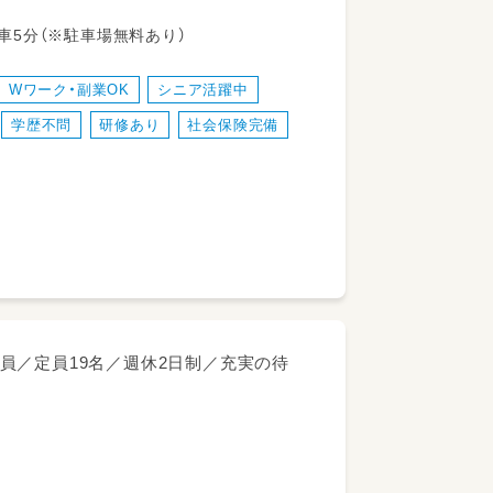
携わっていただきます。少人数制の保育
わることができる環境です。チームで連
東北本線 岩沼駅 車5分（※駐車場無料あり）
していただきます。
Wワーク・副業OK
シニア活躍中
学歴不問
研修あり
社会保険完備
憩)
員／定員19名／週休2日制／充実の待