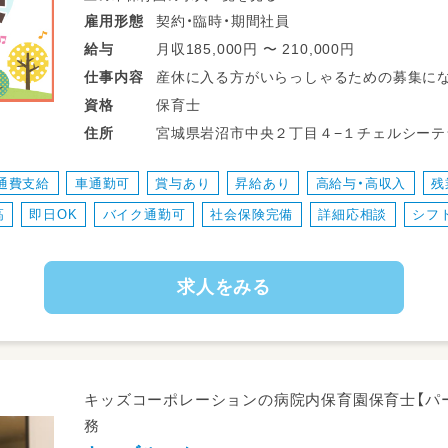
契約・臨時・期間社員
雇用形態
月収185,000円 〜 210,000円
給与
産休に入る方がいらっしゃるための募集にな
仕事
内容
休憩もローテーションでしっかり1時間とれ
保育士
資格
宮城県岩沼市中央２丁目４−１チェルシーテラス201 JR東北本線(黒
住所
岩沼駅 岩沼駅から徒歩5分
通費支給
車通勤可
賞与あり
昇給あり
高給与・高収入
残
高
即日OK
バイク通勤可
社会保険完備
詳細応相談
シフ
求人をみる
キッズコーポレーションの病院内保育園保育士【パ
務