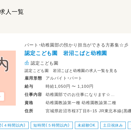
求人一覧
パート・幼稚園部の預かり担当ができる方募集☆彡
認定こども園 岩沼こばと幼稚園
認定こども園
認定こども園 岩沼こばと幼稚園の求人一覧を見る
アルバイト・パート
雇用形態
時給1,050円 〜 1,100円
給与
幼稚園部でのお仕事になります☆
仕事
内容
3～5歳児担当(＾＾)
幼稚園教諭第一種 幼稚園教諭第二種
資格
宮城県岩沼市桜3丁目8−15 JR東北本線(黒磯～利府・盛岡) 岩沼駅 岩沼駅から徒歩10
住所
15:00～19:00 実働4時間程度
分
間（４時間以内）
短時間（５時間以内）
未経験OK
土日祝休み
時間帯はご相談ください！