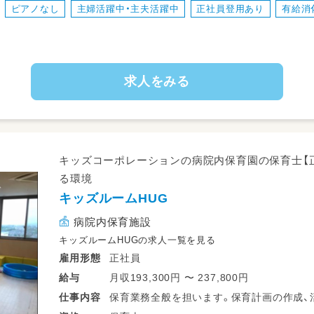
ピアノなし
主婦活躍中・主夫活躍中
正社員登用あり
有給消
※扶養内可能！
即日入職も相談可能です(＾＾)
求人をみる
キッズコーポレーションの病院内保育園の保育士【
る環境
キッズルームHUG
病院内保育施設
キッズルームHUGの求人一覧を見る
正社員
雇用形態
月収193,300円 〜 237,800円
給与
保育業務全般を担います。保育計画の作成、
仕事
内容