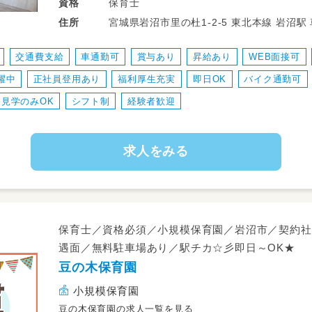
や連絡帳の記録業務など、幅広い保育業務に
保育士
資格
園が多く、子どもたち一人ひとりに丁寧に関
宮城県岩沼市里の杜1-2-5 
住所
携しながら、柔軟で子ども主体の保育を実践
交通費支給
車通勤可
賞与あり
昇給あり
WEB面接可
＜スケジュール例＞
躍中
正社員登用あり
福利厚生充実
即日OK
バイク通勤可
・08:15～登園
・09:00～自発的な活動(室内遊び/お散歩)
見学のみOK
シフト制
経験者歓迎
・11:00～昼食
・12:30～午睡(事務作業/ブレスチェック/休
求人をみる
・15:00～自発的な活動(室内遊び/お散歩)
・16:30～降園
保育士／資格必須／小規模保育園／岩沼市／契約社
遇面／無料駐車場あり／駅チカ☆彡即日～OK★
豆の木保育園
小規模保育園
豆の木保育園の求人一覧を見る