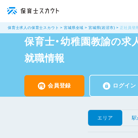
保育士求人の保育士スカウト
宮城県全域
宮城県(岩沼市)
正社員登
保育士・幼稚園教諭の求人
就職情報
会員登録
ログイン
エリア
駅