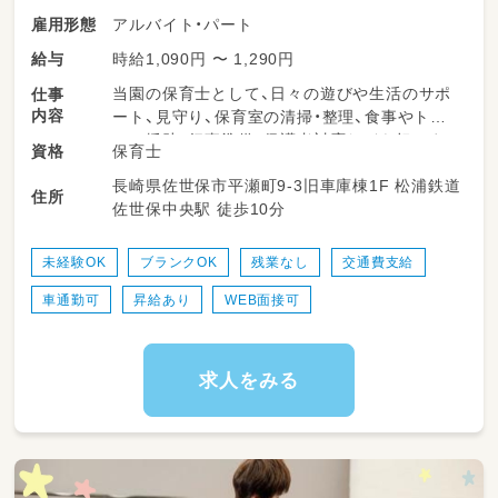
アルバイト・パート
雇用形態
時給1,090円 〜 1,290円
給与
当園の保育士として、日々の遊びや生活のサポ
仕事
内容
ート、見守り、保育室の清掃・整理、食事やトイ
レの援助、行事準備、保護者対応などを担いま
保育士
資格
す。柔軟な保育環境の中で、子どもたち一人ひ
長崎県佐世保市平瀬町9-3旧車庫棟1F 松浦鉄道
とりにしっかり向き合える時間が多くありま
住所
佐世保中央駅 徒歩10分
す。勤務日数や時間は相談可能で、ライフスタ
イルに合わせて無理なく働けるのが特長です。
未経験OK
ブランクOK
残業なし
交通費支給
＜スケジュール例＞
車通勤可
昇給あり
WEB面接可
07:30～登園
09:00～自発的な活動(室内遊び/お散歩)
11:00～昼食
12:30～午睡(事務作業/ブレスチェック/休憩)
求人をみる
15:00～自発的な活動(室内遊び/お散歩)
17:00～降園