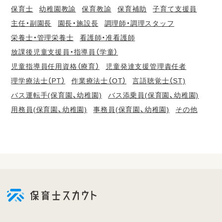
保育士
幼稚園教諭
保育教諭
保育補助
子育て支援員
主任・副園長
園長・施設長
調理師・調理スタッフ
栄養士・管理栄養士
看護師・准看護師
放課後児童支援員・指導員（学童）
児童指導員任用資格（療育）
児童発達支援管理責任者
理学療法士（PT）
作業療法士（OT）
言語聴覚士（ST)
バス運転手(保育園、幼稚園)
バス添乗員(保育園、幼稚園)
用務員(保育園、幼稚園)
事務員(保育園、幼稚園)
その他
会
員
登
録