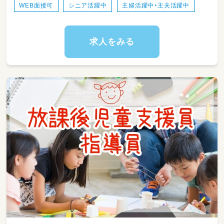
WEB面接可
シニア活躍中
主婦活躍中・主夫活躍中
07:30～登園
09:00～自発的な活動(室内遊び/お散歩)
11:00～昼食
12:30～午睡(事務作業/ブレスチェック/休憩)
求人をみる
15:00～自発的な活動(室内遊び/お散歩)
17:00～降園