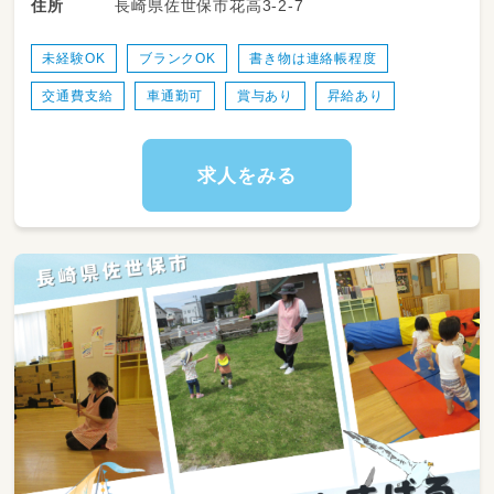
長崎県佐世保市花高3-2-7
住所
未経験OK
ブランクOK
書き物は連絡帳程度
交通費支給
車通勤可
賞与あり
昇給あり
求人をみる