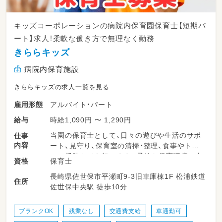
キッズコーポレーションの病院内保育園保育士【短期パ
ート】求人！柔軟な働き方で無理なく勤務
きららキッズ
病院内保育施設
きららキッズの求人一覧を見る
アルバイト・パート
雇用形態
時給1,090円 〜 1,290円
給与
当園の保育士として、日々の遊びや生活のサポ
仕事
内容
ート、見守り、保育室の清掃・整理、食事やトイ
レの援助などを担います。柔軟な保育環境の中
保育士
資格
で、子どもたち一人ひとりにしっかり向き合え
長崎県佐世保市平瀬町9-3旧車庫棟1F 松浦鉄道
る時間が多くあります。勤務日数や時間は相談
住所
佐世保中央駅 徒歩10分
可能で、ライフスタイルに合わせて無理なく働
けるのが特長です。
ブランクOK
残業なし
交通費支給
車通勤可
＜スケジュール例＞