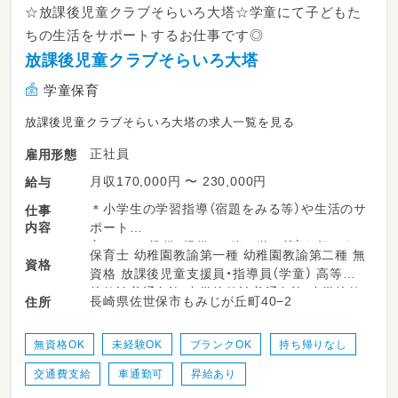
☆放課後児童クラブそらいろ大塔☆学童にて子どもた
ちの生活をサポートするお仕事です◎
放課後児童クラブそらいろ大塔
学童保育
放課後児童クラブそらいろ大塔の求人一覧を見る
正社員
雇用形態
月収170,000円 〜 230,000円
給与
＊小学生の学習指導（宿題をみる等）や生活のサ
仕事
内容
ポート
（おやつの準備・提供、一緒に遊ぶ等）を行いま
保育士 幼稚園教諭第一種 幼稚園教諭第二種 無
資格
す！
資格 放課後児童支援員・指導員（学童） 高等学
校教諭普通免許 中学校教諭普通免許 小学校教
長崎県佐世保市もみじが丘町40−2
住所
＊指導対象：小学生（３０～４０名）
諭普通免許
＊低学年～高学年まで指導していただきます☆
無資格OK
未経験OK
ブランクOK
持ち帰りなし
交通費支給
車通勤可
昇給あり