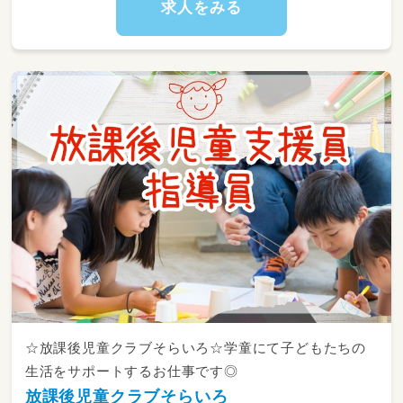
１２：００～／お昼寝タイム
求人をみる
１５：００～／おやつタイム、自由遊び
～１８：００／お迎え
定員：45名
対象年齢：0歳児～未就学児まで
☆放課後児童クラブそらいろ☆学童にて子どもたちの
生活をサポートするお仕事です◎
放課後児童クラブそらいろ