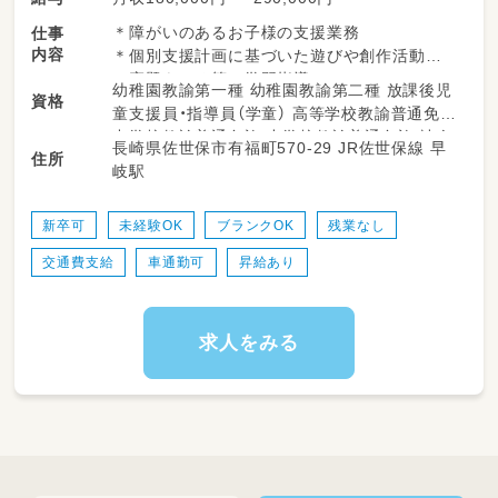
＊障がいのあるお子様の支援業務
仕事
内容
＊個別支援計画に基づいた遊びや創作活動
＊宿題をみる等の学習指導
幼稚園教諭第一種 幼稚園教諭第二種 放課後児
資格
＊自立支援の訓練等のサポート など
童支援員・指導員（学童） 高等学校教諭普通免許
中学校教諭普通免許 小学校教諭普通免許 社会
長崎県佐世保市有福町570-29 JR佐世保線 早
※送迎有（普通乗用車ＡＴ）
住所
福祉士 普通自動車運転免許
岐駅
※支援対象：小学生～中校生（現在は１日平均１
０名利用）
新卒可
未経験OK
ブランクOK
残業なし
交通費支給
車通勤可
昇給あり
求人をみる