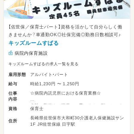
【佐世保／保育士パート】資格を活かして自分らしく働
きませんか？車通勤OK◎社保完備◎勤務日数相談可♪
キッズルームすばる
病院内保育施設
キッズルームすばるの求人一覧を見る
アルバイト・パート
雇用形態
時給1,230円 〜 1,250円
給与
☆病院内託児所における保育業務☆
仕事
内容
病院に勤務する職員のお子さまをお預かりしま
保育士
資格
す。
長崎県佐世保市大和町30介護老人保健施設サン
住所
1F JR佐世保線 日宇駅
＜１日の流れ＞
０７：００～ ／登園開始