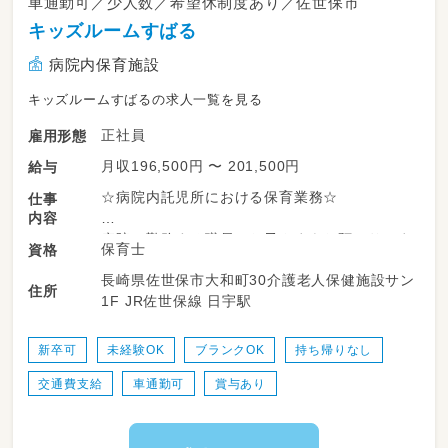
車通勤可／少人数／希望休制度あり／佐世保市
キッズルームすばる
病院内保育施設
キッズルームすばるの求人一覧を見る
正社員
雇用形態
月収196,500円 〜 201,500円
給与
☆病院内託児所における保育業務☆
仕事
内容
病院に勤務する職員のお子さまをお預かりしま
保育士
資格
す。
長崎県佐世保市大和町30介護老人保健施設サン
保育内容は職員が相談して決めていますので
住所
1F JR佐世保線 日宇駅
やってみたい事を発言できる環境です。
＜１日の流れ＞
新卒可
未経験OK
ブランクOK
持ち帰りなし
０７：００～ ／登園開始
交通費支給
車通勤可
賞与あり
１０：００～／自由遊び（体操、絵本、公園へのお
出かけ、サントレなど）
１１：３０～／お昼の時間（お弁当給食）