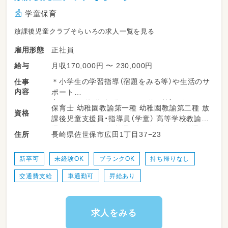
学童保育
放課後児童クラブそらいろの求人一覧を見る
正社員
雇用形態
月収170,000円 〜 230,000円
給与
＊小学生の学習指導（宿題をみる等）や生活のサ
仕事
内容
ポート
（おやつの準備・提供、一緒に遊ぶ等）を行いま
保育士 幼稚園教諭第一種 幼稚園教諭第二種 放
資格
す！
課後児童支援員・指導員（学童） 高等学校教諭普
通免許 中学校教諭普通免許 小学校教諭普通免
長崎県佐世保市広田1丁目37−23
住所
＊指導対象：小学生（３０～４０名）
許
＊低学年～高学年まで指導していただきます☆
新卒可
未経験OK
ブランクOK
持ち帰りなし
交通費支給
車通勤可
昇給あり
求人をみる