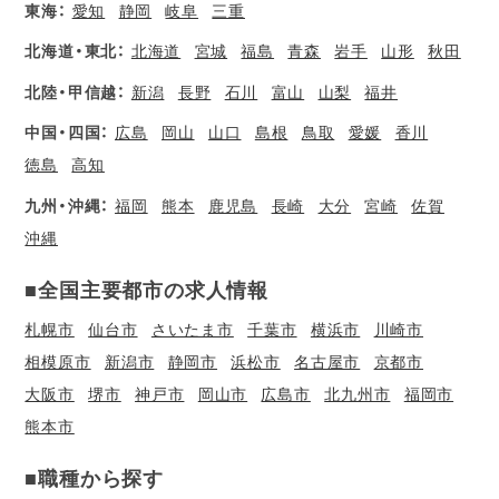
東海：
愛知
静岡
岐阜
三重
北海道・東北：
北海道
宮城
福島
青森
岩手
山形
秋田
北陸・甲信越：
新潟
長野
石川
富山
山梨
福井
中国・四国：
広島
岡山
山口
島根
鳥取
愛媛
香川
徳島
高知
九州・沖縄：
福岡
熊本
鹿児島
長崎
大分
宮崎
佐賀
沖縄
■全国主要都市の求人情報
札幌市
仙台市
さいたま市
千葉市
横浜市
川崎市
相模原市
新潟市
静岡市
浜松市
名古屋市
京都市
大阪市
堺市
神戸市
岡山市
広島市
北九州市
福岡市
熊本市
■職種から探す