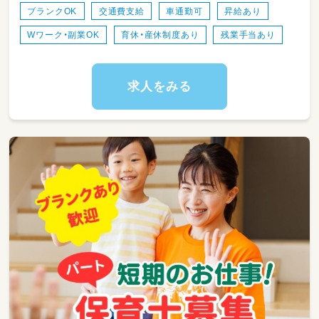
１０：００～／自由遊び（体操、絵本、公園へのお
ブランクOK
交通費支給
車通勤可
昇給あり
出かけ、サントレなど）
Wワーク・副業OK
育休・産休制度あり
残業手当あり
１１：３０～／お昼の時間（お弁当給食）
１２：００～／お昼寝タイム
１５：００～／おやつタイム、自由遊び
～１８：００／お迎え
求人をみる
【主な業務例】
・乳幼児の保育
・身の回りの準備/片付け/清掃
・食事の配膳準備/片付け
・お昼寝チェック
・行事、製作の準備の補助 など
定員：45名
対象年齢：0歳児～未就学児まで
☆病児保育に興味のある方は利用があった際
そちらのご勤務をいただく事が可能です。