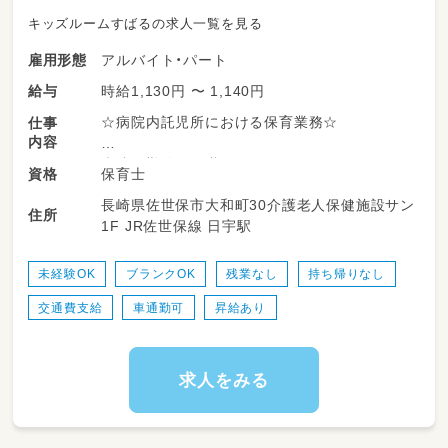
キッズルームすばるの求人一覧を見る
アルバイト・パート
雇用形態
時給1,130円 〜 1,140円
給与
☆病院内託児所における保育業務☆
仕事
内容
病院に勤務する職員のお子さまをお預かりしま
保育士
資格
す。
長崎県佐世保市大和町30介護老人保健施設サン
住所
1F JR佐世保線 日宇駅
＜１日の流れ＞
０７：００～ ／登園開始
１０：００～／自由遊び（体操、絵本、公園へのお
未経験OK
ブランクOK
残業なし
持ち帰りなし
出かけ、サントレなど）
交通費支給
車通勤可
昇給あり
１１：３０～／お昼の時間（お弁当給食）
１２：００～／お昼寝タイム
１５：００～／おやつタイム、自由遊び
～１８：００／お迎え
求人をみる
定員：45名
対象年齢：0歳児～未就学児まで