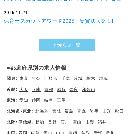
2025.11.21
保育士スカウトアワード2025 受賞法人発表！
お知らせ一覧
■都道府県別の求人情報
関東：
東京
神奈川
埼玉
千葉
茨城
栃木
群馬
近畿：
大阪
兵庫
京都
滋賀
奈良
和歌山
東海：
愛知
静岡
岐阜
三重
北海道・東北：
北海道
宮城
福島
青森
岩手
山形
秋田
北陸・甲信越：
新潟
長野
石川
富山
山梨
福井
中国・四国：
広島
岡山
山口
島根
鳥取
愛媛
香川