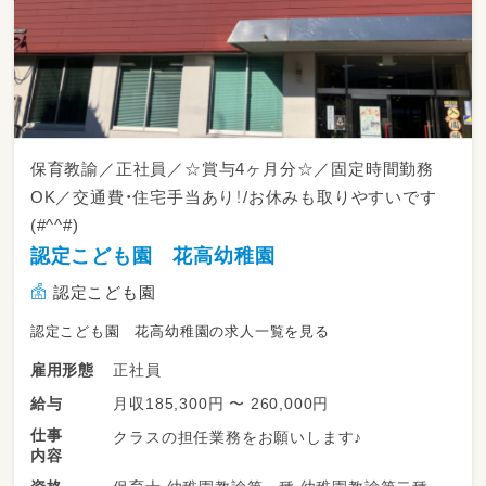
保育教諭／正社員／☆賞与4ヶ月分☆／固定時間勤務
OK／交通費・住宅手当あり！/お休みも取りやすいです
(#^^#)
認定こども園 花高幼稚園
認定こども園
認定こども園 花高幼稚園の求人一覧を見る
正社員
雇用形態
月収185,300円 〜 260,000円
給与
仕事
クラスの担任業務をお願いします♪
内容