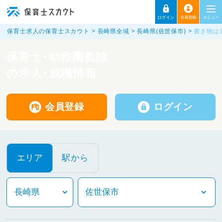
保育士求人の保育士スカウト
長崎県全域
長崎県(佐世保市)
書き物は
保育士・幼稚園教諭
の求人・就職情報
会員登録
ログイン
エリア
駅から