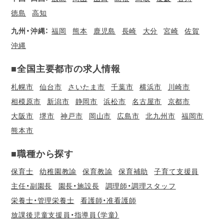
徳島
高知
九州・沖縄：
福岡
熊本
鹿児島
長崎
大分
宮崎
佐賀
沖縄
■全国主要都市の求人情報
札幌市
仙台市
さいたま市
千葉市
横浜市
川崎市
相模原市
新潟市
静岡市
浜松市
名古屋市
京都市
大阪市
堺市
神戸市
岡山市
広島市
北九州市
福岡市
熊本市
■職種から探す
保育士
幼稚園教諭
保育教諭
保育補助
子育て支援員
主任・副園長
園長・施設長
調理師・調理スタッフ
栄養士・管理栄養士
看護師・准看護師
放課後児童支援員・指導員（学童）