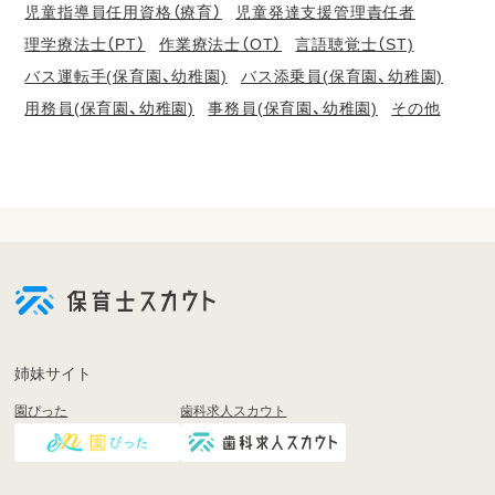
児童指導員任用資格（療育）
児童発達支援管理責任者
理学療法士（PT）
作業療法士（OT）
言語聴覚士（ST)
バス運転手(保育園、幼稚園)
バス添乗員(保育園、幼稚園)
用務員(保育園、幼稚園)
事務員(保育園、幼稚園)
その他
会
員
登
録
も
姉妹サイト
し
園ぴった
歯科求人スカウト
く
は
ロ
グ