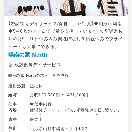
・下記の一日の業務例はあくまで目安であり、業
務量によって多少前後します。
◆常勤の一日の業務（平日）◆ 一日2ケース（個
【放課後等デイサービス/保育士／正社員】◆山形市嶋南
別2ケース）の場合
◆5～6名のチームで児童を支援しています！＼希望休あ
りの月9～10日休み＆残業ほぼなし＆日祝休みでプライ
10:00 出勤
ベートも大事にできる／
10:00～10:30 モーニングミーティング
嶋南の家 North
放課後等デイサービス
10:30～12:00 療育の準備・打ち合わせ
嶋南の家 Northの求人一覧を見る
12:00～13:00 お昼休憩
正社員
雇用形態
13:00～14:00 療育の準備・打ち合わせ
月収169,500円 〜 431,500円
給与
14:00～ 送迎
◆仕事内容
仕事
内容
放課後等デイサービス、児童発達支援、障がい児
15:00～15:45 個別療育①
相談支援を提供する多機能事業所「セカンドハ
保育士
資格
ウス彩祐結 嶋南の家」にて、保育士として、障が
15:45～16:30 記録
山形県山形市嶋南三丁目4-32
住所
いのある児童の療育支援をお任せします。