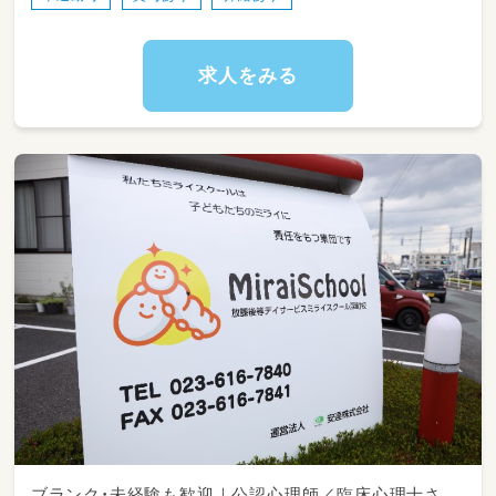
ます。
19:00 退勤
【保護者の対応】
求人をみる
◆常勤の一日の業務（土・祝日・長期休暇）◆ 一
・連絡帳アプリ(HUG)を使って担当している子
日2ケース（個別1・小集団1）の場合
どもの療育の記録を記入してもらいます。
8:30 出勤
【研修制度】
・内部研修
8:30～9:00 モーニングミーティング
児童虐待防止に関する研修、災害時対応に関
する研修、シュミレーション型研修
9:00～10:00 送迎
・外部研修
安全運転講習会、救命救急講習会、学会や協会
10:00～10:45 個別療育
による研修
・新人研修
10:45～12:00 記録
療育未経験の方には当事業所独自の段階別研
修を受けてもらい、本人のペースに合わせてレ
12:00～13:00 送迎 ※送迎がない場合はお
ベルアップを図ってもらいます。
昼休憩
※一部条件がありますが、研修で発生する費
用は基本、全額会社負担になります。
13:00～14:00 お昼休憩
【送迎業務】
ブランク・未経験も歓迎｜公認心理師／臨床心理士さ