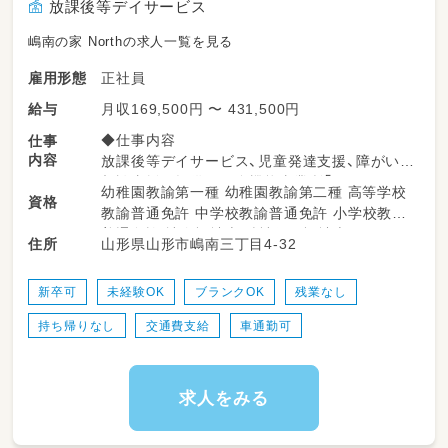
放課後等デイサービス
10:30～12:00 療育の準備・打ち合わせ
嶋南の家 Northの求人一覧を見る
12:00～13:00 お昼休憩
正社員
雇用形態
13:00～14:00 療育の準備・打ち合わせ
月収169,500円 〜 431,500円
給与
14:00～ 送迎
◆仕事内容
仕事
内容
放課後等デイサービス、児童発達支援、障がい児
15:00～15:45 個別療育①
相談支援を提供する多機能事業所「セカンドハ
幼稚園教諭第一種 幼稚園教諭第二種 高等学校
資格
ウス彩祐結 嶋南の家」にて、児童指導員として、
教諭普通免許 中学校教諭普通免許 小学校教諭
15:45～16:30 記録
障がいのある児童の療育支援をお任せします。
普通免許 社会福祉士 精神保健福祉士
山形県山形市嶋南三丁目4-32
住所
16:30～17:15 個別療育②
5～6人の職員でチームを組んで子ども同士のコ
新卒可
未経験OK
ブランクOK
残業なし
17:30～ 送迎
ミュニケー ションが円滑に行える様支援して
持ち帰りなし
交通費支給
車通勤可
頂きます。
18:00～19:00 記録
子どもたち一人ひとりが、安心してのびのびと
した時間を過ごせる空間づくりを一緒に進めて
19:00 退勤
いただきたいと思っています！
求人をみる
◆常勤の一日の業務（土・祝日・長期休暇）◆ 一
【仕事内容の一例】
日2ケース（個別1・小集団1）の場合