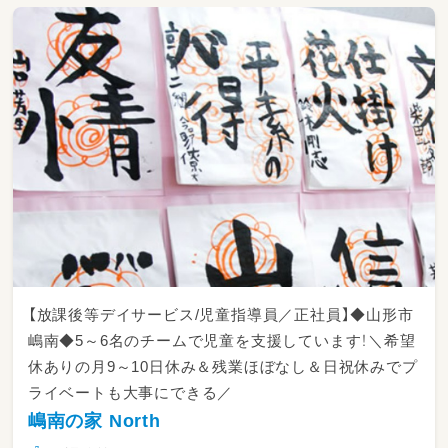
・保護者への連絡帳記入、面談対応
・行事の準備（夏祭り・クリスマス会など、年間1
3回予定）
【勤務時間について】
・1ヶ月単位の変形労働時間制を採用していま
す。詳細は面接の際にお問い合わせください。
・下記の一日の業務例はあくまで目安であり、業
務量によって多少前後します。
◆常勤の一日の業務（平日）◆ 一日2ケース（個
【放課後等デイサービス/児童指導員／正社員】◆山形市
別2ケース）の場合
嶋南◆5～6名のチームで児童を支援しています！＼希望
休ありの月9～10日休み＆残業ほぼなし＆日祝休みでプ
10:00 出勤
ライベートも大事にできる／
10:00～10:30 モーニングミーティング
嶋南の家 North