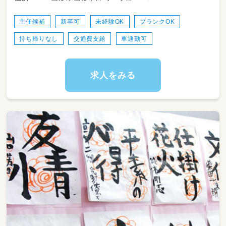
基本的な業務
主任候補
新卒可
未経験OK
ブランクOK
持ち帰りなし
交通費支給
車通勤可
・お子さん一人ひとりに合わせた個別療育（1人
45分）
・2～4名程度の小集団療育（ボードゲームなど
求人をみる
を使用）
・送迎（自宅・学童・学校）
・保護者への連絡帳記入、面談対応
・行事の準備（夏祭り・クリスマス会など、年間1
3回予定）
【勤務時間について】
・1ヶ月単位の変形労働時間制を採用していま
す。詳細は面接の際にお問い合わせください。