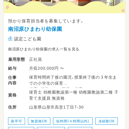
入社後の職員育成プログラムがありますので、
12:00～13:00 送迎 ※送迎がない場合はお
プログラムに沿って仕事をお教えし、業務を進
昼休憩
めていただきます。
最初は、先輩スタッフが仕事をお教えしながら、
預かり保育担当者を募集しています。
13:00～14:00 お昼休憩
一緒に進めていきます。仕事に慣れてきたら、
南沼原ひまわり幼保園
徐々にお1人でお任せできる業務からお任せし
14:30～15:15 小集団療育
ていく予定です。
認定こども園
15:15～16:30 記録
南沼原ひまわり幼保園の求人一覧を見る
16:30～ 送迎
正社員
雇用形態
月収200,000円 〜
給与
17:00～17:30 記録
保育時間終了後の園児、授業終了後の３年生ま
仕事
内容
での小学生の保育
17:30 退勤
保育、授業の無い平日の保育
保育士 幼稚園教諭第一種 幼稚園教諭第二種 子
資格
・従事すべき業務の変更の範囲：法人の定める業
育て支援員 無資格
務
山形県山形市高堂1丁目7-30
住所
・就業の場所の変更の範囲：現時点では変更なし
（ミライスクール深町校での勤務となります）。
新卒可
無資格OK
短時間（４時間以内）
未経験OK
ただし、将来的な事業所拡大にともない、変更と