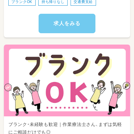
ブランクOK
持ち帰りなし
交通費支給
なる可能性があります。
いずれも先輩スタッフのサポートを受けながら
進められますので、経験の浅い方でも安心して
求人をみる
業務に慣れていただけます。
まずは見学だけでも構いません。お気軽にご連
絡ください。
ブランク・未経験も歓迎｜作業療法士さん、まずは気軽
にご相談だけでも◎