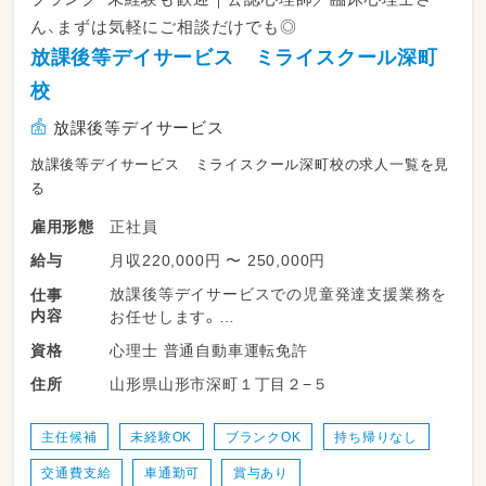
14:30～15:15 小集団療育
・自宅や学童クラブ、学校へ送迎してもらいま
ん、まずは気軽にご相談だけでも◎
す。
15:15～16:30 記録
放課後等デイサービス ミライスクール深町
当事業所は安全運転講習会を実施しています
ので、運転業務に不安がある方へのサポート体
校
16:30～ 送迎
制をしっかり整えています。
放課後等デイサービス
17:00～17:30 記録
【その他】
放課後等デイサービス ミライスクール深町校の求人一覧を見
・個別療育終了後の子どもたちの見守り、遊びな
17:30 退勤
る
ど
正社員
雇用形態
・従事すべき業務の変更の範囲：法人の定める業
務
月収220,000円 〜 250,000円
給与
放課後等デイサービスでの児童発達支援業務を
仕事
・就業の場所の変更の範囲：現時点では変更なし
内容
お任せします。
（ミライスクール深町校での勤務となります）。
ただし、将来的な事業所拡大にともない、変更と
心理士 普通自動車運転免許
資格
※対象：発達障がい・知的障がいのある小学生・
なる可能性があります。
山形県山形市深町１丁目２−５
住所
中学生
いずれも先輩スタッフのサポートを受けながら
基本的な業務
進められますので、経験の浅い方でも安心して
主任候補
未経験OK
ブランクOK
持ち帰りなし
業務に慣れていただけます。
交通費支給
車通勤可
賞与あり
・お子さん一人ひとりに合わせた個別療育（1人