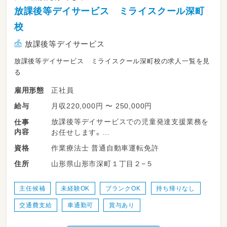
放課後等デイサービス ミライスクール深町
校
放課後等デイサービス
放課後等デイサービス ミライスクール深町校の求人一覧を見
る
正社員
雇用形態
月収220,000円 〜 250,000円
給与
放課後等デイサービスでの児童発達支援業務を
仕事
内容
お任せします。
作業療法士 普通自動車運転免許
資格
※対象：発達障がい・知的障がいのある小学生・
山形県山形市深町１丁目２−５
住所
中学生
基本的な業務
主任候補
未経験OK
ブランクOK
持ち帰りなし
交通費支給
車通勤可
賞与あり
・お子さん一人ひとりに合わせた個別療育（1人
45分）