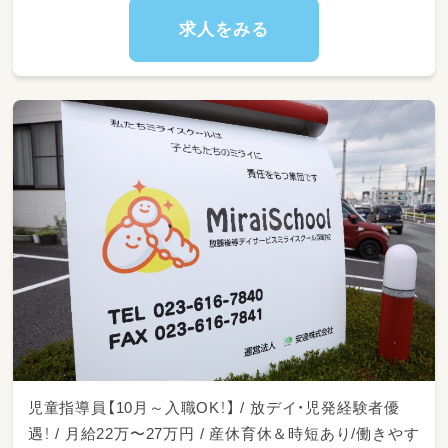
・2～4名程度の小集団療育（ボードゲームなど
求人をみる
を使用）
・送迎（自宅・学童・学校）
・保護者への連絡帳記入、面談対応
・行事の準備（夏祭り・クリスマス会など、年間1
3回予定）
【勤務時間について】
・1ヶ月単位の変形労働時間制を採用していま
す。詳細は面接の際にお問い合わせください。
・下記の一日の業務例はあくまで目安であり、業
務量によって多少前後します。
◆常勤の一日の業務（平日）◆ 一日2ケース（個
児童指導員【10月～入職OK！】 / 放デイ・児発経験者優
別2ケース）の場合
遇！ / 月給22万〜27万円 / 産休育休＆時短あり/働きやす