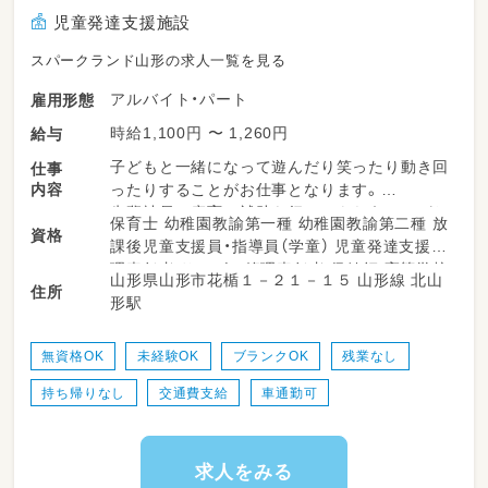
児童発達支援施設
14:30～15:15 小集団療育
スパークランド山形の求人一覧を見る
15:15～16:30 記録
アルバイト・パート
雇用形態
16:30～ 送迎
時給1,100円 〜 1,260円
給与
子どもと一緒になって遊んだり笑ったり動き回
仕事
17:00～17:30 記録
内容
ったりすることがお仕事となります。
先輩社員の療育の補助を行ってもらうことがお
17:30 退勤
保育士 幼稚園教諭第一種 幼稚園教諭第二種 放
資格
仕事です。
課後児童支援員・指導員（学童） 児童発達支援管
・従事すべき業務の変更の範囲：法人の定める業
理責任者 サービス管理責任者 保健師 高等学校
山形県山形市花楯１－２１－１５ 山形線 北山
スパークで行う療育は運動療育です。運動療育
務
住所
教諭普通免許 中学校教諭普通免許 小学校教諭
形駅
は、子供の興味を生かしながら子どもの意思で
普通免許 社会福祉士 相談支援専門員 言語聴覚
身体を動かして遊ぶ療育方法です。この運動療
・就業の場所の変更の範囲：現時点では変更なし
士 作業療法士 理学療法士 心理士 精神保健福
育にスパークの特徴である脳科学、発達心理学
（ミライスクール深町校での勤務となります）。
無資格OK
未経験OK
ブランクOK
残業なし
祉士 普通自動車運転免許
の要素を加えていく総合的発達支援プログラム
ただし、将来的な事業所拡大にともない、変更と
持ち帰りなし
交通費支給
車通勤可
になります。
なる可能性があります。
いずれも先輩スタッフのサポートを受けながら
求人をみる
進められますので、経験の浅い方でも安心して