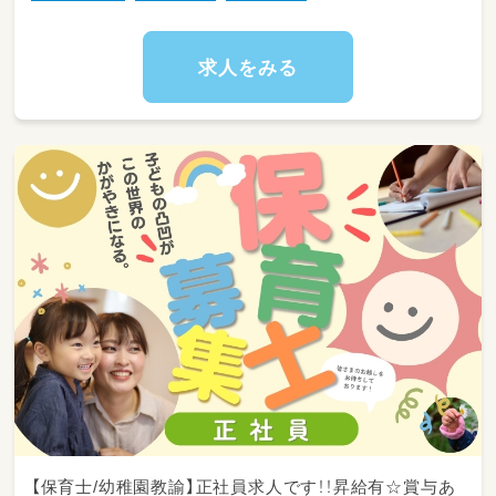
45分）
まずは見学だけでも構いません。お気軽にご連
絡ください。
・2～4名程度の小集団療育（ボードゲームなど
求人をみる
を使用）
・送迎（自宅・学童・学校）
・保護者への連絡帳記入、面談対応
・行事の準備（夏祭り・クリスマス会など、年間1
3回予定）
【勤務時間について】
・1ヶ月単位の変形労働時間制を採用していま
す。詳細は面接の際にお問い合わせください。
・下記の一日の業務例はあくまで目安であり、業
務量によって多少前後します。
◆常勤の一日の業務（平日）◆ 一日2ケース（個
【保育士/幼稚園教諭】正社員求人です！！昇給有☆賞与あ