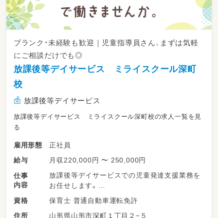
ブランク・未経験も歓迎｜児童指導員さん、まずは気軽
にご相談だけでも◎
放課後等デイサービス ミライスクール深町
校
放課後等デイサービス
放課後等デイサービス ミライスクール深町校の求人一覧を見
る
正社員
雇用形態
月収220,000円 〜 250,000円
給与
放課後等デイサービスでの児童発達支援業務を
仕事
内容
お任せします。
保育士 普通自動車運転免許
資格
※対象：発達障がい・知的障がいのある小学生・
山形県山形市深町１丁目２−５
住所
中学生