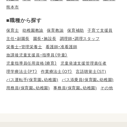
熊本市
■職種から探す
保育士
幼稚園教諭
保育教諭
保育補助
子育て支援員
主任・副園長
園長・施設長
調理師・調理スタッフ
栄養士・管理栄養士
看護師・准看護師
放課後児童支援員・指導員（学童）
児童指導員任用資格（療育）
児童発達支援管理責任者
理学療法士（PT）
作業療法士（OT）
言語聴覚士（ST)
バス運転手(保育園、幼稚園)
バス添乗員(保育園、幼稚園)
用務員(保育園、幼稚園)
事務員(保育園、幼稚園)
その他
会