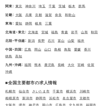
関東：
東京
神奈川
埼玉
千葉
茨城
栃木
群馬
近畿：
大阪
兵庫
京都
滋賀
奈良
和歌山
東海：
愛知
静岡
岐阜
三重
北海道・東北：
北海道
宮城
福島
青森
岩手
山形
秋田
北陸・甲信越：
新潟
長野
石川
富山
山梨
福井
中国・四国：
広島
岡山
山口
島根
鳥取
愛媛
香川
徳島
高知
九州・沖縄：
福岡
熊本
鹿児島
長崎
大分
宮崎
佐賀
沖縄
■全国主要都市の求人情報
札幌市
仙台市
さいたま市
千葉市
横浜市
川崎市
相模原市
新潟市
静岡市
浜松市
名古屋市
京都市
大阪市
堺市
神戸市
岡山市
広島市
北九州市
福岡市