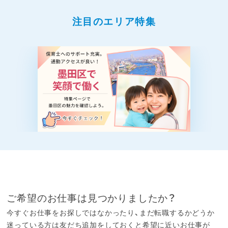
17:00～17:30 記録
注目のエリア特集
17:30 退勤
・従事すべき業務の変更の範囲：法人の定める業
務
・就業の場所の変更の範囲：現時点では変更なし
（ミライスクール深町校での勤務となります）。
ただし、将来的な事業所拡大にともない、変更と
なる可能性があります。
いずれも先輩スタッフのサポートを受けながら
進められますので、経験の浅い方でも安心して
業務に慣れていただけます。
まずは見学だけでも構いません。お気軽にご連
ご希望のお仕事は見つかりましたか？
絡ください。
今すぐお仕事をお探しではなかったり、まだ転職するかどうか
迷っている方は友だち追加をしておくと希望に近いお仕事が