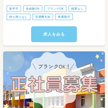
16:30～17:15 個別療育②
5～6人の職員でチームを組んで子ども同士のコ
新卒可
未経験OK
ブランクOK
残業なし
ミュニケー ションが円滑に行える様支援して
17:30～ 送迎
持ち帰りなし
交通費支給
車通勤可
頂きます。
子どもたち一人ひとりが、安心してのびのびと
18:00～19:00 記録
した時間を過ごせる空間づくりを一緒に進めて
いただきたいと思っています！
求人をみる
19:00 退勤
【仕事内容の一例】
◆常勤の一日の業務（土・祝日・長期休暇）◆ 一
・個別支援計画に沿った児童の支援、トレーニン
日2ケース（個別1・小集団1）の場合
グ、支援準備
・日々の様子の記録
8:30 出勤
・見守り、声掛け
・保護者の対応
8:30～9:00 モーニングミーティング
└保護者からの相談対応、不安や悩みを受け
止めアドバイス
9:00～10:00 送迎
・送迎 など
10:00～10:45 個別療育
◆入社後の流れ
入社初日、入社手続きや社内環境や設備につい
10:45～12:00 記録
てお教えした後、現場に入っていただきます。