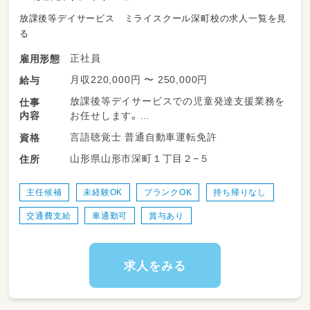
放課後等デイサービス ミライスクール深町校の求人一覧を見
る
正社員
雇用形態
月収220,000円 〜 250,000円
給与
放課後等デイサービスでの児童発達支援業務を
仕事
内容
お任せします。
言語聴覚士 普通自動車運転免許
資格
※対象：発達障がい・知的障がいのある小学生・
山形県山形市深町１丁目２−５
住所
中学生
基本的な業務
主任候補
未経験OK
ブランクOK
持ち帰りなし
交通費支給
車通勤可
賞与あり
・お子さん一人ひとりに合わせた個別療育（1人
45分）
・2～4名程度の小集団療育（ボードゲームなど
求人をみる
を使用）
・送迎（自宅・学童・学校）