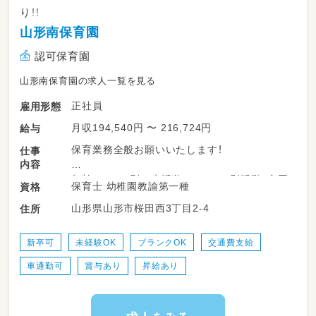
別2ケース）の場合
り！！
山形南保育園
10:00 出勤
認可保育園
10:00～10:30 モーニングミーティング
山形南保育園の求人一覧を見る
10:30～12:00 療育の準備・打ち合わせ
正社員
雇用形態
12:00～13:00 お昼休憩
月収194,540円 〜 216,724円
給与
保育業務全般お願いいたします！
仕事
13:00～14:00 療育の準備・打ち合わせ
内容
年齢、クラス別に生活遊び、クラス別活動、合同
14:00～ 送迎
保育士 幼稚園教諭第一種
資格
活動など行います。
山形県山形市桜田西3丁目2-4
住所
クラス配置については、ご相談させていただき
15:00～15:45 個別療育①
ます。
野菜の栽培活動に取り組んだり、園児と一緒に
15:45～16:30 記録
新卒可
未経験OK
ブランクOK
交通費支給
クッキング保育をしたり、食育にも努めていま
車通勤可
賞与あり
昇給あり
す。
16:30～17:15 個別療育②
他にも、バスに乗ってお出かけし、「直接体験」
17:30～ 送迎
を重視した活動を行っています。