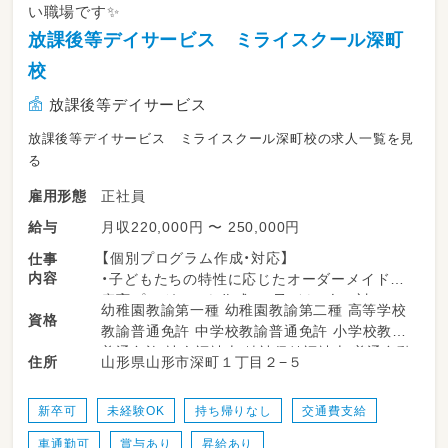
い職場です✨
10:00 出勤
放課後等デイサービス ミライスクール深町
10:00～10:30 モーニングミーティング
校
10:30～12:00 療育の準備・打ち合わせ
放課後等デイサービス
放課後等デイサービス ミライスクール深町校の求人一覧を見
12:00～13:00 お昼休憩
る
13:00～14:00 療育の準備・打ち合わせ
正社員
雇用形態
14:00～ 送迎
月収220,000円 〜 250,000円
給与
【個別プログラム作成・対応】
仕事
15:00～15:45 個別療育①
内容
・子どもたちの特性に応じたオーダーメイドの
療育プログラムを作成し、子ども1人に対して4
15:45～16:30 記録
幼稚園教諭第一種 幼稚園教諭第二種 高等学校
資格
5分の療育を提供してもらいます。
教諭普通免許 中学校教諭普通免許 小学校教諭
16:30～17:15 個別療育②
普通免許 社会福祉士 精神保健福祉士 普通自動
山形県山形市深町１丁目２−５
住所
【小集団療育】
車運転免許
・2～4名程度の子どもたちにアナログゲーム(ボ
17:30～ 送迎
ードゲーム)を提供します。
新卒可
未経験OK
持ち帰りなし
交通費支給
ゲームのルールや小集団内での子ども同士の
18:00～19:00 記録
車通勤可
賞与あり
昇給あり
やり取りのなかにサポートとして入ってもらい