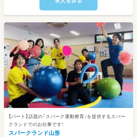
求人をみる
未満児クラスは公園、以上児クラスは少年自然
18:00～19:00 記録
の家、消防署、水族館など様々な場所へ行きま
す。
19:00 退勤
HPに活動の写真を掲載しております。是非ご覧
ください！
◆常勤の一日の業務（土・祝日・長期休暇）◆ 一
園児たちの楽しそうな様子や活動内容をご覧い
日2ケース（個別1・小集団1）の場合
ただけます☆
8:30 出勤
8:30～9:00 モーニングミーティング
9:00～10:00 送迎
10:00～10:45 個別療育
10:45～12:00 記録
12:00～13:00 送迎 ※送迎がない場合はお
【パート】話題の「スパーク運動療育」を提供するスパー
昼休憩
クランドでのお仕事です！
スパークランド山形
13:00～14:00 お昼休憩