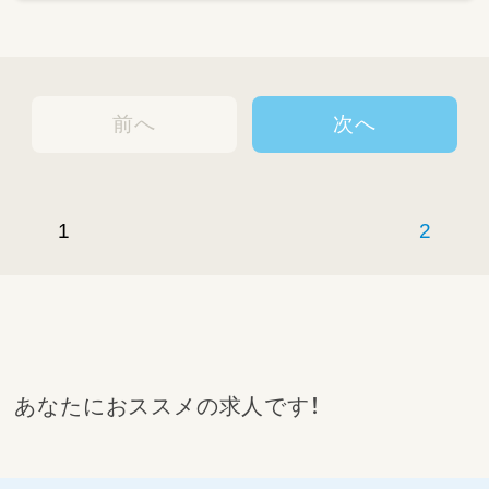
・個別支援計画に沿った児童の支援、トレーニン
グ、支援準備
8:30 出勤
・日々の様子の記録
・見守り、声掛け
8:30～9:00 モーニングミーティング
・保護者の対応
前へ
次へ
└保護者からの相談対応、不安や悩みを受け
9:00～10:00 送迎
止めアドバイス
・送迎 など
10:00～10:45 個別療育
◆入社後の流れ
1
2
10:45～12:00 記録
入社初日、入社手続きや社内環境や設備につい
てお教えした後、現場に入っていただきます。
12:00～13:00 送迎 ※送迎がない場合はお
入社後の職員育成プログラムがありますので、
昼休憩
プログラムに沿って仕事をお教えし、業務を進
めていただきます。
13:00～14:00 お昼休憩
最初は、先輩スタッフが仕事をお教えしながら、
一緒に進めていきます。仕事に慣れてきたら、
14:30～15:15 小集団療育
徐々にお1人でお任せできる業務からお任せし
あなたにおススメの求人です！
ていく予定です。
15:15～16:30 記録
16:30～ 送迎