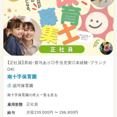
共有や翌日の準備をします。
↓
退勤｜本日もお疲れさまでした！
【正社員】昇給・賞与あり◎手当充実◎未経験・ブランク
OK!
南十字保育園
認可保育園
南十字保育園の求人一覧を見る
正社員
雇用形態
月収239,000円 〜 266,800円
給与