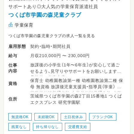
サポートあり◎大人気の学童保育派遣社員
つくば市学園の森児童クラブ
学童保育
つくば市学園の森児童クラブの求人一覧を見る
契約・臨時・期間社員
雇用形態
月収210,000円 〜 230,000円
給与
放課後の小学生（1年〜6年生）が安心して過ご
仕事
内容
せるよう、見守りやサポートをお願いします。
具体的な仕事内容：
保育士 幼稚園教諭第一種 幼稚園教諭第二種 保
資格
・簡単な事務(PC等)作業
母 無資格 放課後児童支援員・指導員（学童） 高
・「おかえり！」とこどもたちを笑顔でお出迎え
等学校教諭普通免許 中学校教諭普通免許 小学
茨城県つくば市学園の森2丁目15番地1 つくば
・宿題の様子を見守る（※教える必要はありませ
住所
校教諭普通免許
エクスプレス 研究学園駅
ん！）
・折り紙、ボードゲーム、お絵描きなどで一緒に
遊ぶ
無資格OK
未経験OK
土日祝休み
ブランクOK
・外遊びの見守り（1日の中で30分〜1時間程度
残業なし
持ち帰りなし
交通費支給
と短めです。）