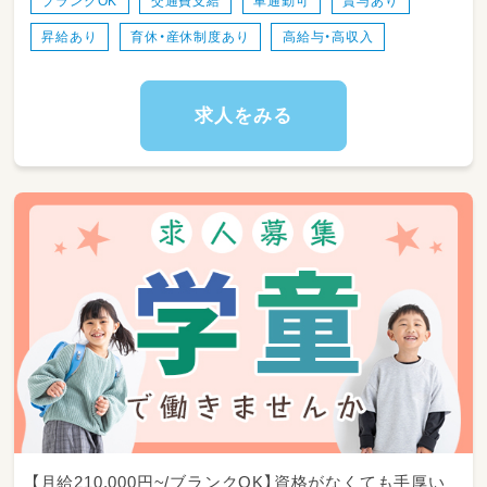
ブランクOK
交通費支給
車通勤可
賞与あり
☆各種イベント準備
昇給あり
育休・産休制度あり
高給与・高収入
☆連絡帳、ブログ作成
☆その他、資格により個別支援業務
※従事すべき業務の変更の範囲：なし
求人をみる
※就業の場所の変更の範囲：法人が運営する事
業所
【月給210,000円~/ブランクOK】資格がなくても手厚い