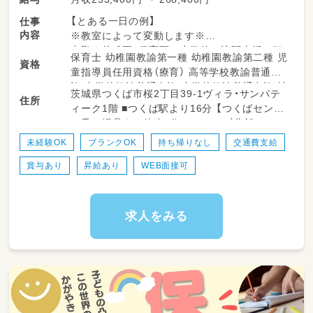
【とある一日の例】
仕事
内容
※教室によって変動します※
出勤｜幼稚園・保育園や小学校に訪問支援に行
保育士 幼稚園教諭第一種 幼稚園教諭第二種 児
資格
ってから教室に出勤することもあります。
童指導員任用資格（療育） 高等学校教諭普通免
↓
許 中学校教諭普通免許 小学校教諭普通免許 社
茨城県つくば市桜2丁目39-1ヴィラ・サンパテ
指導準備｜個別支援計画に沿って指導の準備を
住所
会福祉士 言語聴覚士 作業療法士 理学療法士
ィーク1階 ■つくば駅より16分 【つくばセンタ
します。プリントやカードの他、おもちゃやタ
心理士 精神保健福祉士
ー乗り場③まで徒歩2分、つくバス（北部シャト
ブレットを使うことも。
ル）所要時間6分「テクノパーク桜入口」下車徒
↓
未経験OK
ブランクOK
持ち帰りなし
交通費支給
歩8分】
個別支援計画の作成｜お子さまひとり一人に6
賞与あり
昇給あり
WEB面接可
か月間の個別支援計画を作成しています。
↓
お昼｜休憩・ランチタイムです。
↓
求人をみる
指導｜個別支援計画に基づきお子さまに指導を
実施します。
個別指導では45分の指導をし、小集団指
導では1時間半～3時間の指導をします。
↓
終礼｜スタッフ間でお子さま保護者さまの情報