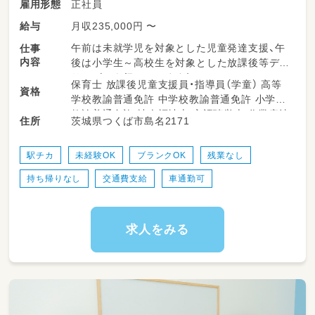
正社員
雇用形態
月収235,000円 〜
給与
午前は未就学児を対象とした児童発達支援、午
仕事
内容
後は小学生～高校生を対象とした放課後等デイ
サービスを行っています！
保育士 放課後児童支援員・指導員（学童） 高等
資格
1人ひとりの個性を大切にしながら、「やってみ
学校教諭普通免許 中学校教諭普通免許 小学校
よう！できた！楽しかった！」という経験を積み重
教諭普通免許 社会福祉士 言語聴覚士 作業療法
茨城県つくば市島名2171
住所
ねて成長していただけるような
士 理学療法士 心理士 精神保健福祉士 普通自
支援の場となることを目指しています♪
動車運転免許
駅チカ
未経験OK
ブランクOK
残業なし
【送迎について】送迎エリア：つくば市内（30分
持ち帰りなし
交通費支給
車通勤可
圏内）
軽自動車とミニバンの送迎車を用いて送迎業務
を行います！
求人をみる