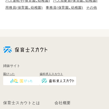
バス運転手(保育園、幼稚園)
バス添乗員(保育園、幼稚園)
用務員(保育園、幼稚園)
事務員(保育園、幼稚園)
その他
会
員
登
録
も
姉妹サイト
し
園ぴった
歯科求人スカウト
く
は
ロ
グ
イ
保育士スカウトとは
会社概要
ン