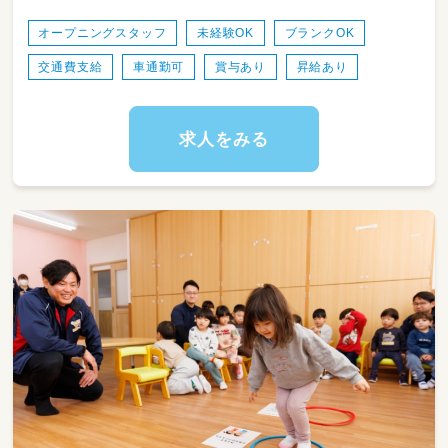
・一人ひとりの育ちを大切にした関わり
・保護者とのコミュニケーション（連絡帳・送迎
オープニングスタッフ
未経験OK
ブランクOK
時のやりとり等）
交通費支給
車通勤可
賞与あり
昇給あり
・行事や環境づくりの企画・実施
・チームでの保育の振り返り・共有
・その他
求人をみる
【 服装 】
・動きやすい服装
指定の服装やエプロン着用はございません。
【 キャリアパスについて 】
以下のそれぞれのステージの中で必要なスキル
を獲得し、成長し続ける環境を整備していま
す。
年2回以上、園長や上長と面談による振り返りを
し、求められる姿や目標を確認していきます。
①初任者
②担任
③職務分野別リーダー
④副主任・専門リーダー
⑤主任