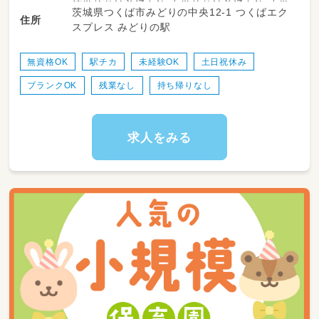
等学校教諭普通免許 中学校教諭普通免許 小学
茨城県つくば市みどりの中央12-1 つくばエク
・宿題の様子を見守る（※教える必要はありませ
住所
校教諭普通免許
スプレス みどりの駅
ん！）
・折り紙、ボードゲーム、お絵描きなどで一緒に
遊ぶ
無資格OK
駅チカ
未経験OK
土日祝休み
・外遊びの見守り（1日の中で30分〜1時間程度
ブランクOK
残業なし
持ち帰りなし
と短めです。）
・施設の簡単な清掃や片付け
求人をみる