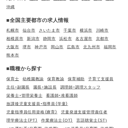
沖縄
■全国主要都市の求人情報
札幌市
仙台市
さいたま市
千葉市
横浜市
川崎市
相模原市
新潟市
静岡市
浜松市
名古屋市
京都市
大阪市
堺市
神戸市
岡山市
広島市
北九州市
福岡市
熊本市
■職種から探す
保育士
幼稚園教諭
保育教諭
保育補助
子育て支援員
主任・副園長
園長・施設長
調理師・調理スタッフ
栄養士・管理栄養士
看護師・准看護師
放課後児童支援員・指導員（学童）
児童指導員任用資格（療育）
児童発達支援管理責任者
理学療法士（PT）
作業療法士（OT）
言語聴覚士（ST)