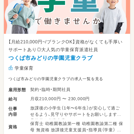
【月給210,000円~/ブランクOK】資格がなくても手厚い
サポートあり◎大人気の学童保育派遣社員
つくば市みどりの学園児童クラブ
学童保育
つくば市みどりの学園児童クラブの求人一覧を見る
契約・臨時・期間社員
雇用形態
月収210,000円 〜 230,000円
給与
放課後の小学生（1年〜6年生）が安心して過ご
仕事
内容
せるよう、見守りやサポートをお願いします。
具体的な仕事内容：
保育士 幼稚園教諭第一種 幼稚園教諭第二種 保
資格
・簡単な事務(PC等)作業
母 無資格 放課後児童支援員・指導員（学童） 高
・「おかえり！」とこどもたちを笑顔でお出迎え