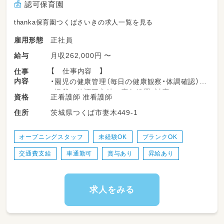
認可保育園
thanka保育園つくばさいきの求人一覧を見る
正社員
雇用形態
月収262,000円 〜
給与
【 仕事内容 】
仕事
内容
・園児の健康管理（毎日の健康観察・体調確認）
・怪我や体調不良時の応急処置・対応
正看護師 准看護師
資格
・保護者への健康相談・情報共有
茨城県つくば市妻木449-1
住所
・感染症予防・衛生管理の実施、職員への助言
・園内の保健計画・保健だよりの作成
・身体測定、内科健診・歯科健診の準備／補助
オープニングスタッフ
未経験OK
ブランクOK
・医療的ケアが必要な園児への対応（対象児がい
交通費支給
車通勤可
賞与あり
昇給あり
る場合）
・保育補助としてクラス運営のサポート
・職員への保健・衛生研修の実施
・園内環境の安全点検・事故予防への取り組み
求人をみる
【 服装 】
・動きやすい服装