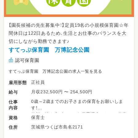
【園長候補の先生募集中！】定員19名の小規模保育園☆年
間休日は122日あるため、生活とお仕事のバランスを大
切にしながら勤務できます♪
すてっぷ保育園 万博記念公園
認可保育園
すてっぷ保育園 万博記念公園の求人一覧を見る
正社員
雇用形態
月収232,500円 〜 254,500円
給与
0歳～2歳までのお子さまの保育をお願いしま
仕事
内容
す！
笑顔の輪を広げるという保育理念のもとお仕事
保育士
資格
をしています♪
茨城県つくば市島名2171
住所
・お子さまとの遊び、活動、食事の補助や午睡チ