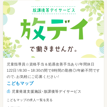
指定の服装やエプロン着用はございません。
【ライフステージ転換制度について】
年代・性別、様々な環境要因や個人・家庭の事情
によって働き続けることが難しく感じる時期が
誰にでもあります。
私たちは長く働ける環境づくりの一つとして、
正規職員のライフステージに合った働き方を選
択できる雇用区分を整備しています。
各雇用区分は、責任の重さ、勤務時間の長さ、無
期雇用・有期雇用の違いがあります。
①短時間正規職員
児童指導員☆資格手当＆処遇改善手当あり/年間休日
②限定正規職員（シフト・クラス等限定）
122日！/8:30～18:30の間で8時間の勤務◎/年齢不問です
③短時間限定正規職員（①＋②）
ので、お気軽にご応募ください！
※法人で定めた特別な事情がある場合等、利用
条件があります。給与等は規定に沿って算出し
こどもマップ
ています。
児童発達支援施設・放課後等デイサービス
④非常勤職員
⑤嘱託職員
こどもマップの求人一覧を見る