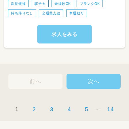
ェック、おむつ替え、季節やイベントの制作、保
園長候補
駅チカ
未経験OK
ブランクOK
護者対応等
持ち帰りなし
交通費支給
車通勤可
・職員の管理・教育
入職されて1年後に園長先生になることを見据
えてお仕事をお願いいたします◎
求人をみる
前へ
次へ
...
1
2
3
4
5
14