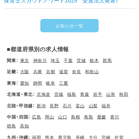
保育士スカウトアワード2025 受賞法人発表！
お知らせ一覧
■都道府県別の求人情報
関東：
東京
神奈川
埼玉
千葉
茨城
栃木
群馬
近畿：
大阪
兵庫
京都
滋賀
奈良
和歌山
東海：
愛知
静岡
岐阜
三重
北海道・東北：
北海道
宮城
福島
青森
岩手
山形
秋田
北陸・甲信越：
新潟
長野
石川
富山
山梨
福井
中国・四国：
広島
岡山
山口
島根
鳥取
愛媛
香川
徳島
高知
九州・沖縄：
福岡
熊本
鹿児島
長崎
大分
宮崎
佐賀