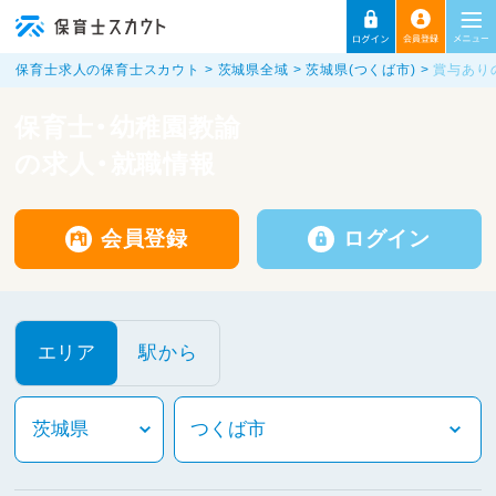
保育士求人の保育士スカウト
茨城県全域
茨城県(つくば市)
賞与あり
保育士・幼稚園教諭
の求人・就職情報
会員登録
ログイン
エリア
駅から