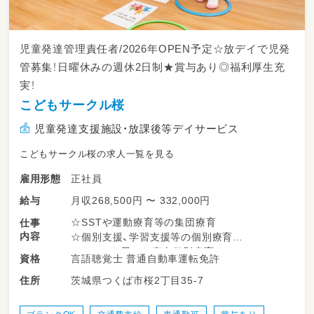
⑥園長・副園長
【 ライフステージ転換制度について 】
児童発達管理責任者/2026年OPEN予定☆放デイで児発
年代・性別、様々な環境要因や個人・家庭の事情
管募集！日曜休みの週休2日制★賞与あり◎福利厚生充
によって働き続けることが難しく感じる時期が
実！
誰にでもあります。
私たちは長く働ける環境づくりの一つとして、
こどもサークル桜
正規職員のライフステージに合った働き方を選
児童発達支援施設・放課後等デイサービス
択できる雇用区分を整備しています。
各雇用区分は、責任の重さ、勤務時間の長さ、無
こどもサークル桜の求人一覧を見る
期雇用・有期雇用の違いがあります。
正社員
雇用形態
①短時間正規職員
月収268,500円 〜 332,000円
給与
②限定正規職員（シフト・クラス等限定）
③短時間限定正規職員（①＋②）
☆SSTや運動療育等の集団療育
仕事
※法人で定めた特別な事情がある場合等、利用
内容
☆個別支援、学習支援等の個別療育
条件があります。給与等は規定に沿って算出し
☆ADDSを用いた完全個別療育
言語聴覚士 普通自動車運転免許
資格
ています。
☆学校、自宅等への送迎業務
④非常勤職員
茨城県つくば市桜2丁目35-7
住所
☆児童指導員業務全般
⑤嘱託職員
☆保護者対応
☆近隣店舗へのヘルプ業務