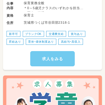
保育業務全般
仕事
内容
＊0～5歳児クラスのいずれかを担当
＊園内の清掃
保育士
資格
＊事務処理（月・週案の作成、日誌、児童票の記
茨城県つくば市谷田部2318-1
住所
入など）
新卒可
ブランクOK
交通費支給
賞与あり
昇給あり
育休・産休制度あり
高給与・高収入
求人をみる