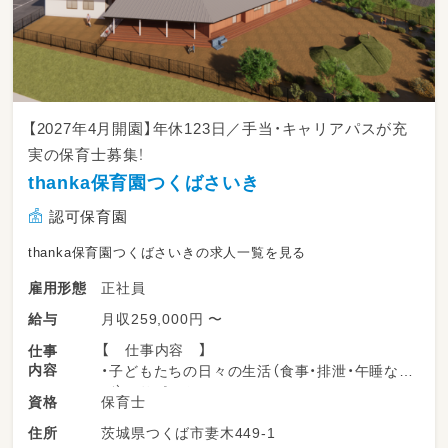
【2027年4月開園】年休123日／手当・キャリアパスが充
実の保育士募集！
thanka保育園つくばさいき
認可保育園
thanka保育園つくばさいきの求人一覧を見る
正社員
雇用形態
月収259,000円 〜
給与
【 仕事内容 】
仕事
内容
・子どもたちの日々の生活（食事・排泄・午睡な
ど）のサポート
保育士
資格
・子どもの興味や関心に寄り添った遊びや活動
茨城県つくば市妻木449-1
住所
の展開