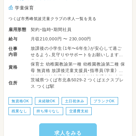
学童保育
つくば市秀峰筑波児童クラブの求人一覧を見る
契約・臨時・期間社員
雇用形態
月収210,000円 〜 230,000円
給与
放課後の小学生（1年〜6年生）が安心して過ご
仕事
内容
せるよう、見守りやサポートをお願いします。
具体的な仕事内容：
保育士 幼稚園教諭第一種 幼稚園教諭第二種 保
資格
・簡単な事務(PC等)作業
母 無資格 放課後児童支援員・指導員（学童） 高
・「おかえり！」とこどもたちを笑顔でお出迎え
等学校教諭普通免許 中学校教諭普通免許 小学
茨城県つくば市北条5029-2 つくばエクスプレ
・宿題の様子を見守る（※教える必要はありませ
住所
校教諭普通免許
ス つくば駅
ん！）
・折り紙、ボードゲーム、お絵描きなどで一緒に
遊ぶ
無資格OK
未経験OK
土日祝休み
ブランクOK
・外遊びの見守り（1日の中で30分〜1時間程度
残業なし
持ち帰りなし
交通費支給
と短めです。）
・施設の簡単な清掃や片付け
求人をみる