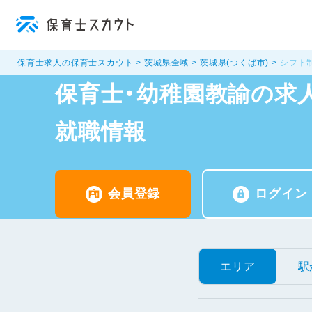
保育士求人の保育士スカウト
茨城県全域
茨城県(つくば市)
シフト
保育士・幼稚園教諭の求人
就職情報
会員登録
ログイン
エリア
駅