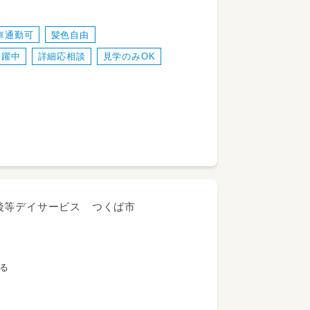
っこなど一緒に遊ぶ、宿題を見るなど…
車通勤可
髪色自由
用条件があります。給与等は規定に沿っ
いします！
活躍中
詳細応相談
見学のみOK
児童の送迎も併せてお願いします（運転免
バン
後等デイサービス つくば市
見る