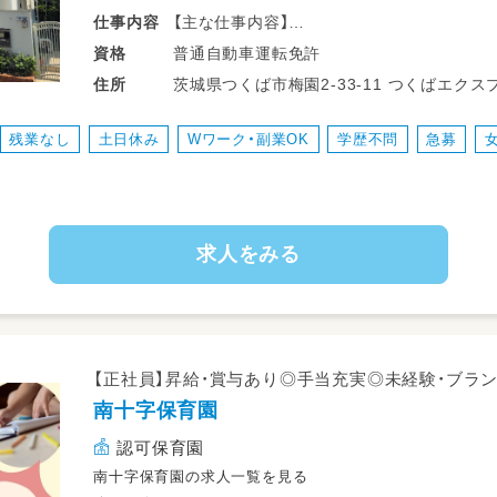
【主な仕事内容】
仕事
内容
●利用者への療育支援
普通自動車運転免許
資格
●プログラムやイベントの企画・運営
茨城県つくば市梅園2-33-11 つくばエクスプレス つくば駅 TXつくば駅から車で11
住所
●活動・教材準備
分 TXつくば駅より、関東鉄道バス19分「梅
●活動記録の作成
東鉄道バス9分「並木大橋」下車徒歩9分
残業なし
土日休み
Wワーク・副業OK
学歴不問
急募
●保護者との連携・サポート
●各種事務処理
●送迎
●環境整備 など
求人をみる
出勤後、スタッフで打ち合わせをし、注意事項
んなでより良い時間を子どもたちに提供でき
でないことも、自由に話をする雰囲気の中で
できるような打ち合わせをします。
【正社員】昇給・賞与あり◎手当充実◎未経験・ブラン
南十字保育園
認可保育園
南十字保育園の求人一覧を見る