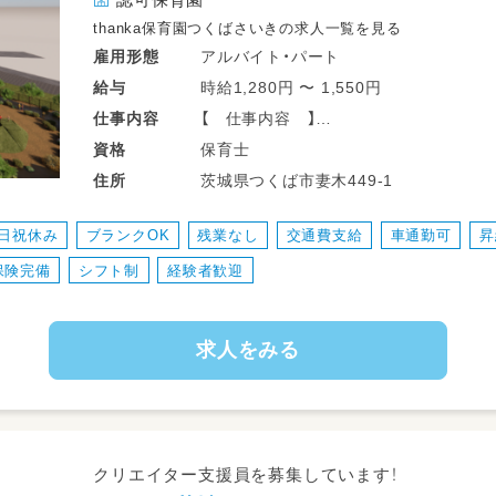
thanka保育園つくばさいきの求人一覧を見る
アルバイト・パート
雇用形態
時給1,280円 〜 1,550円
給与
【 仕事内容 】
仕事
内容
・子どもたちの日々の生活や遊びのサポ
保育士
資格
・子どもの思いや気づきに寄り添った関
茨城県つくば市妻木449-1
住所
・クラス担任と連携しながらの保育補助
・室内外の環境整備や安全管理のサポー
日祝休み
ブランクOK
残業なし
交通費支給
車通勤可
昇
・写真撮影や簡単な記録入力など、ICT
保険完備
シフト制
経験者歓迎
・その他
【 服装 】
求人をみる
・動きやすい服装
指定の服装やエプロン着用はございま
クリエイター支援員を募集しています！