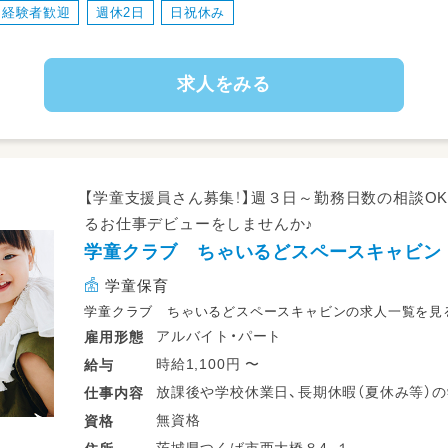
経験者歓迎
週休2日
日祝休み
・身体測定、内科健診・歯科健診の準備／補助
・医療的ケアが必要な園児への対応（対象児
・保育補助としてクラス運営のサポート
求人をみる
・職員への保健・衛生研修の実施
・園内環境の安全点検・事故予防への取り組
【 服装 】
・動きやすい服装
【学童支援員さん募集！】週３日～勤務日数の相談OK
指定の服装やエプロン着用はございません
るお仕事デビューをしませんか♪
学童クラブ ちゃいるどスペースキャビン
【ライフステージ転換制度について】
年代・性別、様々な環境要因や個人・家庭の
学童保育
る時期が誰にでもあります。
学童クラブ ちゃいるどスペースキャビンの求人一覧を見
私たちは長く働ける環境づくりの一つとし
アルバイト・パート
雇用形態
き方を選択できる雇用区分を整備していま
時給1,100円 〜
給与
各雇用区分は、責任の重さ、勤務時間の長さ
放課後や学校休業日、長期休暇（夏休み等）
仕事
内容
→児童の受け入れ・遊びの見守り・おやつ準
無資格
資格
①短時間正規職員
自宅または塾へのお送り・クラブ内の清掃点