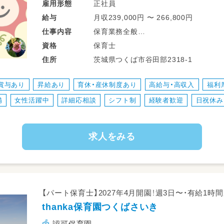
正社員
雇用形態
月収239,000円 〜 266,800円
給与
保育業務全般
仕事
内容
＊0～5歳児クラスのいずれかを担当
保育士
資格
＊園内の清掃
茨城県つくば市谷田部2318-1
住所
＊事務処理（月・週案の作成、日誌、児童
賞与あり
昇給あり
育休・産休制度あり
高給与・高収入
福利
備
女性活躍中
詳細応相談
シフト制
経験者歓迎
日祝休み
求人をみる
【パート保育士】2027年4月開園！週3日〜・有給1時間
thanka保育園つくばさいき
認可保育園