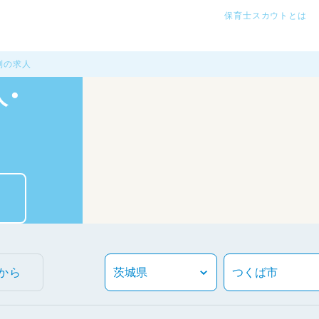
保育士スカウトとは
制の求人
・
から