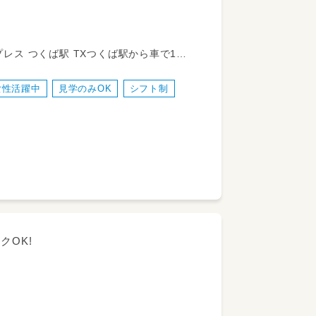
園公園」下車徒歩3分 TXつくば駅より、関
女性活躍中
見学のみOK
シフト制
、成功例、失敗例、課題などを共有し、み
るよう、話し合います。いいことも、そう
、スタッフ自身が安心して過ごすことが
クOK!