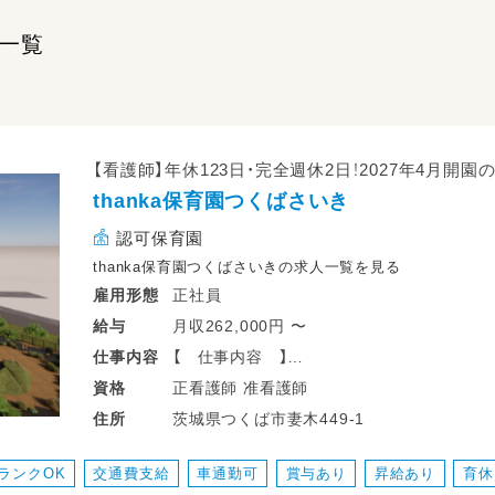
一覧
【看護師】年休123日・完全週休2日！2027年4月開
thanka保育園つくばさいき
認可保育園
thanka保育園つくばさいきの求人一覧を見る
正社員
雇用形態
月収262,000円 〜
給与
【 仕事内容 】
仕事
内容
・園児の健康管理（毎日の健康観察・体調確認
正看護師 准看護師
資格
・怪我や体調不良時の応急処置・対応
茨城県つくば市妻木449-1
住所
・保護者への健康相談・情報共有
・感染症予防・衛生管理の実施、職員への助言
ランクOK
交通費支給
車通勤可
賞与あり
昇給あり
育休
・園内の保健計画・保健だよりの作成