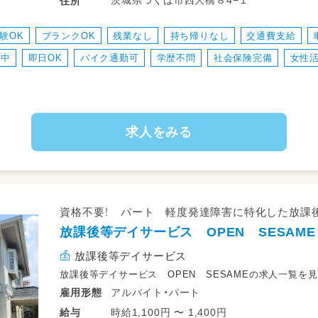
茨城県つくば市西大橋８4−１
住所
②限定正規職員（シフト・クラス等限定）
③短時間限定正規職員（①＋②）
また、一緒にドッジボールやサッカー、鬼ご
験OK
ブランクOK
残業なし
持ち帰りなし
交通費支給
※法人で定めた特別な事情がある場合等、利
調理実習、遠足などのイベントの同行もお願
て算出しています。
躍中
即日OK
バイク通勤可
学歴不問
社会保険完備
女性
④非常勤職員
塾の夏期講習や自宅等への送りがある日は
⑤嘱託職員
許をお持ちの方のみ）。
車種について：ノアやフリードのようなミニ
求人をみる
資格不要！ パート 軽度発達障害に特化した放課
放課後等デイサービス OPEN SESAME
放課後等デイサービス
放課後等デイサービス OPEN SESAMEの求人一覧を
アルバイト・パート
雇用形態
時給1,100円 〜 1,400円
給与