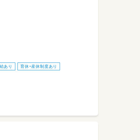
ート
わり
ト
給あり
育休・産休制度あり
を活用した業務補助
せん。