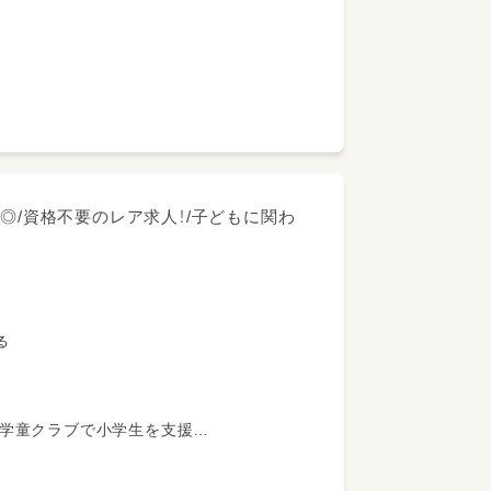
がいる場合）
み
◎/資格不要のレア求人！/子どもに関わ
。
事情によって働き続けることが難しく感じ
る
て、正規職員のライフステージに合った働
す。
、無期雇用・有期雇用の違いがあります。
の学童クラブで小学生を支援
備・お迎え時の保護者対応・子どもたちの
検等