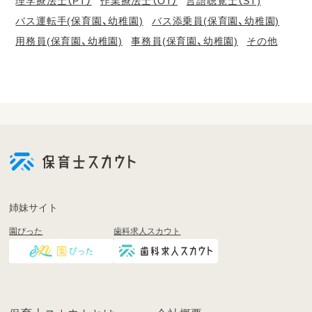
理学療法士（PT）
作業療法士（OT）
言語聴覚士（ST)
バス運転手(保育園、幼稚園)
バス添乗員(保育園、幼稚園)
用務員(保育園、幼稚園)
事務員(保育園、幼稚園)
その他
会
員
登
録
も
姉妹サイト
し
園ぴった
歯科求人スカウト
く
は
ロ
グ
イ