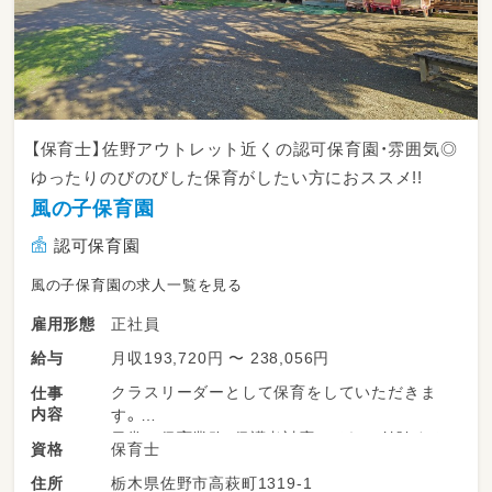
【保育士】佐野アウトレット近くの認可保育園・雰囲気◎
ゆったりのびのびした保育がしたい方におススメ!!
風の子保育園
認可保育園
風の子保育園の求人一覧を見る
正社員
雇用形態
月収193,720円 〜 238,056円
給与
クラスリーダーとして保育をしていただきま
仕事
内容
す。
日常の保育業務・保護者対応とそれに付随する
保育士
資格
事務業務。
栃木県佐野市高萩町1319-1
住所