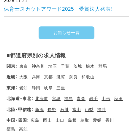
2025.11.21
保育士スカウトアワード2025 受賞法人発表！
お知らせ一覧
■都道府県別の求人情報
関東：
東京
神奈川
埼玉
千葉
茨城
栃木
群馬
近畿：
大阪
兵庫
京都
滋賀
奈良
和歌山
東海：
愛知
静岡
岐阜
三重
北海道・東北：
北海道
宮城
福島
青森
岩手
山形
秋田
北陸・甲信越：
新潟
長野
石川
富山
山梨
福井
中国・四国：
広島
岡山
山口
島根
鳥取
愛媛
香川
徳島
高知