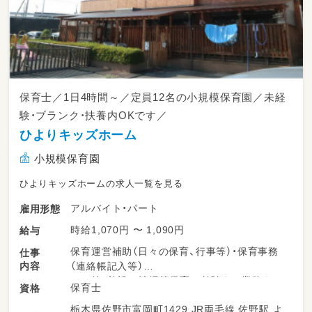
保育士／1日4時間～／定員12名の小規模保育園／未経
験・ブランク・扶養内OKです／
ひよりキッズホーム
小規模保育園
ひよりキッズホームの求人一覧を見る
アルバイト・パート
雇用形態
時給1,070円 〜 1,090円
給与
保育運営補助（日々の保育、行事等）・保育事務
仕事
内容
（連絡帳記入等）
その他、施設の清掃等保育に付随する業務をお
保育士
資格
願いします。
栃木県佐野市富岡町1429 JR両毛線 佐野駅 よ