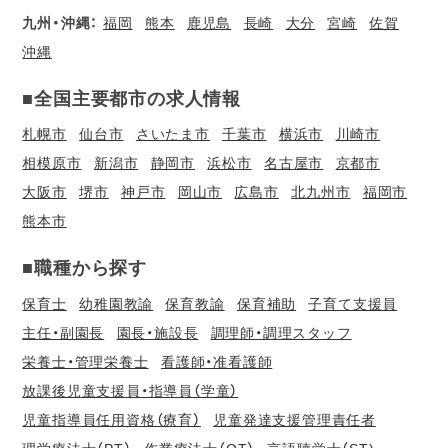
九州・沖縄：
福岡
熊本
鹿児島
長崎
大分
宮崎
佐賀
沖縄
■全国主要都市の求人情報
札幌市
仙台市
さいたま市
千葉市
横浜市
川崎市
相模原市
新潟市
静岡市
浜松市
名古屋市
京都市
大阪市
堺市
神戸市
岡山市
広島市
北九州市
福岡市
熊本市
■職種から探す
保育士
幼稚園教諭
保育教諭
保育補助
子育て支援員
主任・副園長
園長・施設長
調理師・調理スタッフ
栄養士・管理栄養士
看護師・准看護師
放課後児童支援員・指導員（学童）
児童指導員任用資格（療育）
児童発達支援管理責任者