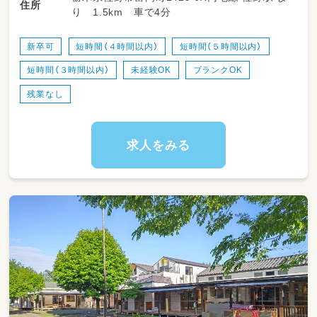
住所
り 1.5km 車で4分
▼ 主なお仕事内容 ▼
子ども達と菜園活動に携わったり、
手作りの温かみある玩具をつくったり、
新卒可
短時間（４時間以内）
短時間（５時間以内）
子ども達のために得意なことや力を発揮してい
短時間（３時間以内）
未経験OK
ブランクOK
ただきます♪
残業なし
具体的には、
・子どもたちの見守り、遊びのサポート
・食事・着替え・排せつなどの生活援助
求人をみる
・散歩や戸外活動の付き添い
・保育室の清掃・消毒、環境整備
・行事準備など、保育に付随する業務
〈早番に入っていただける場合〉
・園児受け入れ、保護者対応
・室内外の整備、健康チェック
〈遅番に入っていただける場合〉
・降園対応、帰りの身支度
・おむつ・汚れ物等の整理
・室内外の片付け、清掃など