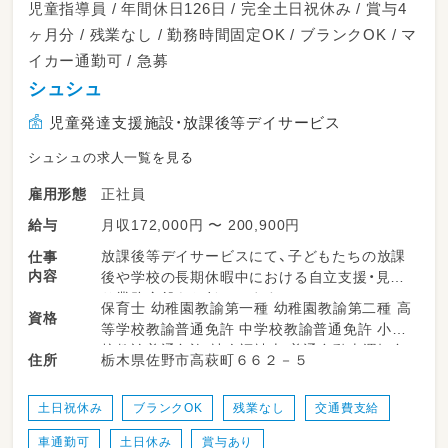
児童指導員 / 年間休日126日 / 完全土日祝休み / 賞与4
ヶ月分 / 残業なし / 勤務時間固定OK / ブランクOK / マ
イカー通勤可 / 急募
シュシュ
児童発達支援施設・放課後等デイサービス
シュシュの求人一覧を見る
正社員
雇用形態
月収172,000円 〜 200,900円
給与
放課後等デイサービスにて、子どもたちの放課
仕事
内容
後や学校の長期休暇中における自立支援・見守
り業務全般をお任せします。
保育士 幼稚園教諭第一種 幼稚園教諭第二種 高
資格
等学校教諭普通免許 中学校教諭普通免許 小学
・施設内やレクリエーション時の安全な見守り
校教諭普通免許 社会福祉士 普通自動車運転免
栃木県佐野市高萩町６６２－５
住所
・発達サポートや声かけ
許
・活動スペースの環境整備
・活動準備のお手伝い
土日祝休み
ブランクOK
残業なし
交通費支給
・学校やご自宅への送迎サポート
車通勤可
土日休み
賞与あり
（ワンボックス、普通車、軽自動車等のAT車を使