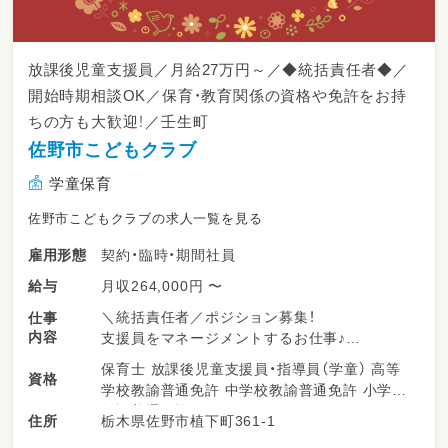
放課後児童支援員／月給27万円～／◆統括責任者◆／
開始時期相談OK／保育・教育関係の資格や免許をお持
ちの方も大歓迎！／壬生町
佐野市こどもクラブ
学童保育
佐野市こどもクラブの求人一覧を見る
契約・臨時・期間社員
雇用形態
月収264,000円 〜
給与
＼統括責任者／ポジション募集！
仕事
内容
支援員をマネージメントするお仕事♪
保育士 放課後児童支援員・指導員（学童） 高等
資格
《佐野市内のクラブ》
学校教諭普通免許 中学校教諭普通免許 小学校
〇学童クラブの巡回
教諭普通免許
栃木県佐野市植下町361-1
住所
〇支援員へ保育に関する相談や助言、指導
〇児童、保護者への対応指導