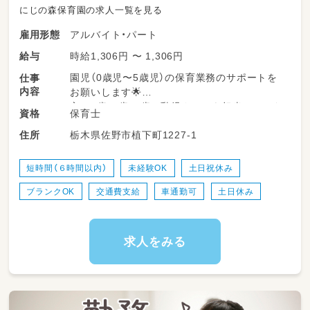
にじの森保育園の求人一覧を見る
アルバイト・パート
雇用形態
時給1,306円 〜 1,306円
給与
園児（0歳児〜5歳児）の保育業務のサポートを
仕事
内容
お願いします🌟
主に0歳・1歳・2歳の乳児クラスを担当していた
保育士
資格
だく予定ですが、希望や経験を考慮します♪
栃木県佐野市植下町1227-1
住所
・給食やおやつの時間の「おいしいね」を支える
食事支援
短時間（６時間以内）
未経験OK
土日祝休み
・着替えやトイレなど、子どもたちの身辺自立の
ブランクOK
交通費支給
車通勤可
土日休み
お手伝い
・室内やお庭での遊びの安全な見守り
・保育日誌などの書類作成（PCスキルは必要あ
りません👍）
求人をみる
・お部屋のお片付けやお掃除など、快適な施設環
境づくり