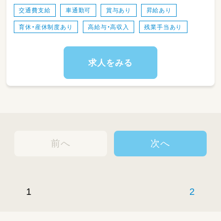
〇町役場と学校間の連絡調整
交通費支給
車通勤可
賞与あり
昇給あり
〇巡回指導計画書、各種報告書作成
育休・産休制度あり
高給与・高収入
残業手当あり
〇主任会議、会議の出席と研修資料作成など
求人をみる
前へ
次へ
1
2