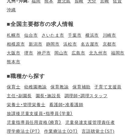
九州・沖縄：
福岡
熊本
鹿児島
長崎
大分
宮崎
佐賀
沖縄
■全国主要都市の求人情報
札幌市
仙台市
さいたま市
千葉市
横浜市
川崎市
相模原市
新潟市
静岡市
浜松市
名古屋市
京都市
大阪市
堺市
神戸市
岡山市
広島市
北九州市
福岡市
熊本市
■職種から探す
保育士
幼稚園教諭
保育教諭
保育補助
子育て支援員
主任・副園長
園長・施設長
調理師・調理スタッフ
栄養士・管理栄養士
看護師・准看護師
放課後児童支援員・指導員（学童）
児童指導員任用資格（療育）
児童発達支援管理責任者
理学療法士（PT）
作業療法士（OT）
言語聴覚士（ST)