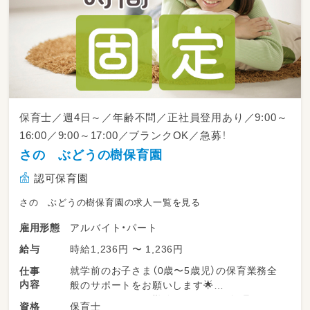
保育士／週4日～／年齢不問／正社員登用あり／9:00～
16:00／9:00～17:00／ブランクOK／急募！
さの ぶどうの樹保育園
認可保育園
さの ぶどうの樹保育園の求人一覧を見る
アルバイト・パート
雇用形態
時給1,236円 〜 1,236円
給与
就学前のお子さま（0歳〜5歳児）の保育業務全
仕事
内容
般のサポートをお願いします🌟
パートタイムでの勤務となるため、無理のない
保育士
資格