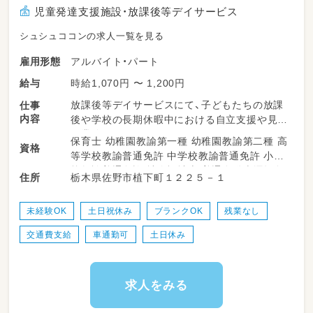
児童発達支援施設・放課後等デイサービス
シュシュココンの求人一覧を見る
アルバイト・パート
雇用形態
時給1,070円 〜 1,200円
給与
放課後等デイサービスにて、子どもたちの放課
仕事
内容
後や学校の長期休暇中における自立支援や見守
り業務をお願いします♪
保育士 幼稚園教諭第一種 幼稚園教諭第二種 高
資格
パート・アルバイトとしての採用ですので、
等学校教諭普通免許 中学校教諭普通免許 小学
正社員のサポートを受けながら、ご自身の勤務
校教諭普通免許 社会福祉士 普通自動車運転免
栃木県佐野市植下町１２２５－１
住所
時間に合わせて無理なくお仕事を進めていただ
許
けます！
未経験OK
土日祝休み
ブランクOK
残業なし
・正社員のサポート
交通費支給
車通勤可
土日休み
・施設内やレクリエーション時の安全な見守り
・発達サポートや声かけ
・活動スペースの環境整備
・活動準備のお手伝い
求人をみる
・学校やご自宅への送迎サポート
（ワンボックス、普通車、軽自動車等のAT車を使