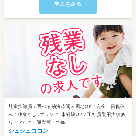
・学校やご自宅への送迎サポート
求人をみる
（ワンボックス、普通車、軽自動車等のAT車を使
用します。
大きい車の運転が苦手な方も、まずはご相談
ください♪AT限定で問題ありません！）
・その他、付随する簡単な活動準備のお手伝いな
ど
児童指導員 / 選べる勤務時間＆固定OK / 完全土日祝休
み / 残業なし /ブランク・未経験OK / 正社員登用実績あ
り / マイカー通勤可 / 急募
シュシュココン