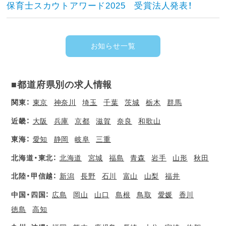
保育士スカウトアワード2025 受賞法人発表！
お知らせ一覧
■都道府県別の求人情報
関東：
東京
神奈川
埼玉
千葉
茨城
栃木
群馬
近畿：
大阪
兵庫
京都
滋賀
奈良
和歌山
東海：
愛知
静岡
岐阜
三重
北海道・東北：
北海道
宮城
福島
青森
岩手
山形
秋田
北陸・甲信越：
新潟
長野
石川
富山
山梨
福井
中国・四国：
広島
岡山
山口
島根
鳥取
愛媛
香川
徳島
高知