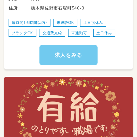
範囲で正職員の先生方と協力しながら進めてい
栃木県佐野市石塚町540-3
住所
くお仕事です♪
・登園・降園時の子どもたちの温かいお迎え、お
短時間（６時間以内）
未経験OK
土日祝休み
見送り
ブランクOK
交通費支給
車通勤可
土日休み
・室内遊びや園庭・お散歩時の安全な見守り
・食事、お着替え、トイレ、お昼寝などの基本的
な生活習慣のお手伝い
・お部屋の片付けや、おもちゃの消毒など、キレ
求人をみる
イな環境づくりのサポート
定員90名保育園
0歳児：9名
1歳児：12名
2歳児：16名
3歳児：17名
4歳児：18名
5歳児：18名
担当クラスは、
ご経験やご希望を伺い、決定致します！