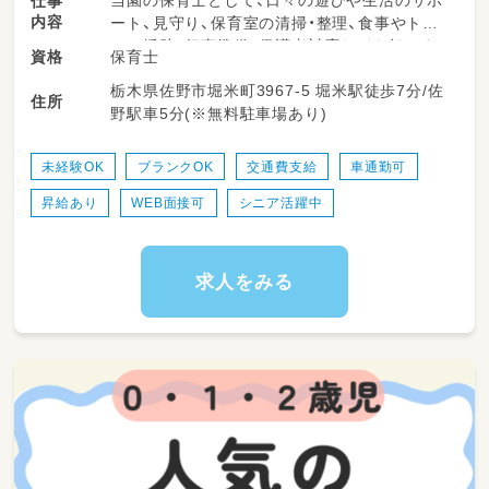
仕事
内容
ート、見守り、保育室の清掃・整理、食事やトイ
レの援助、行事準備、保護者対応などを担いま
保育士
資格
す。柔軟な保育環境の中で、子どもたち一人ひ
栃木県佐野市堀米町3967-5 堀米駅徒歩7分/佐
とりにしっかり向き合える時間が多くありま
住所
野駅車5分(※無料駐車場あり)
す。勤務日数や時間は相談可能で、ライフスタ
イルに合わせて無理なく働けるのが特長です。
未経験OK
ブランクOK
交通費支給
車通勤可
＜スケジュール例＞
昇給あり
WEB面接可
シニア活躍中
・07:00～登園
・09:00～自発的な活動(室内遊び/お散歩)
・11:00～昼食
・12:30～午睡(事務作業/ブレスチェック/休憩)
求人をみる
・15:00～自発的な活動(室内遊び/お散歩)
・17:00～降園