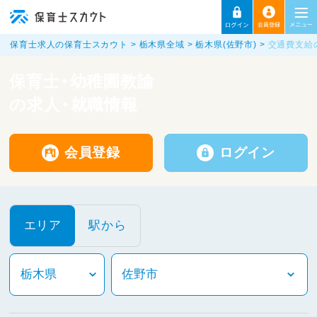
保育士求人の保育士スカウト
栃木県全域
栃木県(佐野市)
交通費支給
保育士・幼稚園教諭
の求人・就職情報
会員登録
ログイン
エリア
駅から