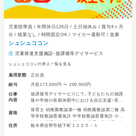
児童指導員 / 年間休日126日 / 土日祝休み / 賞与4ヶ月
分 / 残業なし / 時間固定OK / マイカー通勤可 / 急募
シュシュココン
児童発達支援施設・放課後等デイサービス
シュシュココンの求人一覧を見る
正社員
雇用形態
月収172,000円 〜 200,900円
給与
放課後等デイサービスにて、子どもたちの放課
仕事
内容
後や学校の長期休暇中における自立支援・見守
り業務全般をお任せします。
保育士 幼稚園教諭第一種 幼稚園教諭第二種 高
資格
等学校教諭普通免許 中学校教諭普通免許 小学
・施設内やレクリエーション時の安全な見守り
校教諭普通免許 社会福祉士 普通自動車運転免
栃木県佐野市植下町１２２５－１
住所
・発達サポートや声かけ
許
・活動スペースの環境整備