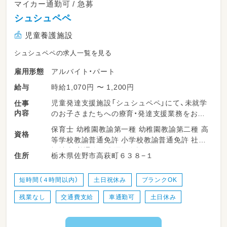
マイカー通勤可 / 急募
シュシュペペ
児童養護施設
シュシュペペの求人一覧を見る
アルバイト・パート
雇用形態
時給1,070円 〜 1,200円
給与
児童発達支援施設「シュシュペペ」にて、未就学
仕事
内容
のお子さまたちへの療育・発達支援業務をお願
いします♪
保育士 幼稚園教諭第一種 幼稚園教諭第二種 高
資格
午前中のみの短時間勤務ですので、正社員のサ
等学校教諭普通免許 小学校教諭普通免許 社会
ポートを受けながら、子どもたちとじっくり向
福祉士 普通自動車運転免許
栃木県佐野市高萩町６３８−１
住所
き合える環境です。
・正社員のサポート
短時間（４時間以内）
土日祝休み
ブランクOK
・施設内やレクリエーション時の安全な見守り
残業なし
交通費支給
車通勤可
土日休み
・発達サポートや声かけ
・活動スペースの環境整備
・活動準備のお手伝い