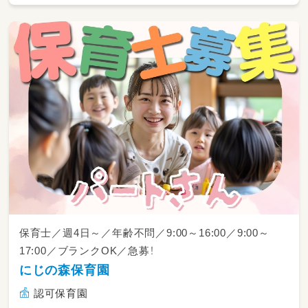
用します。
大きい車の運転が苦手な方も、まずはご相談
ください♪AT限定で問題ありません！）
・その他、付随する簡単な活動準備のお手伝いな
ど
保育士／週4日～／年齢不問／9:00～16:00／9:00～
17:00／ブランクOK／急募！
にじの森保育園
認可保育園