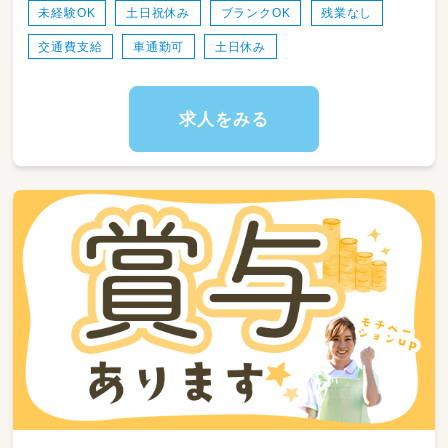
・活動準備のお手伝い
未経験OK
土日祝休み
ブランクOK
残業なし
・学校やご自宅への送迎サポート
交通費支給
車通勤可
土日休み
（ワンボックス、普通車、軽自動車等のAT車を使
用します。
大きい車の運転が苦手な方も、まずはご相談
ください♪AT限定で問題ありません！）
求人をみる
正社員としての採用となりますので、子どもた
ちの成長をじっくり、
深く見守ることができ、やりがいのあるお仕事
です。
◎周囲のスタッフと協力しながら、少しずつお
仕事に慣れていってください。
【資格必須】保育士／幼稚園教諭／教員免許／社
会福祉士／児童指導員（経験が2年以上ある方）