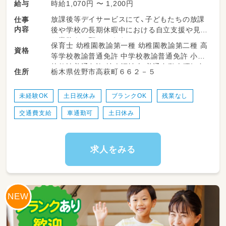
時給1,070円 〜 1,200円
給与
放課後等デイサービスにて、子どもたちの放課
仕事
内容
後や学校の長期休暇中における自立支援や見守
り業務をお願いします♪
保育士 幼稚園教諭第一種 幼稚園教諭第二種 高
資格
パート・アルバイトとしての採用ですので、
等学校教諭普通免許 中学校教諭普通免許 小学
正社員のサポートを受けながら、ご自身の勤務
校教諭普通免許 社会福祉士 普通自動車運転免
栃木県佐野市高萩町６６２－５
住所
時間に合わせて無理なくお仕事を進めていただ
許
けます！
未経験OK
土日祝休み
ブランクOK
残業なし
・正社員のサポート
交通費支給
車通勤可
土日休み
・施設内やレクリエーション時の安全な見守り
・発達サポートや声かけ
・活動スペースの環境整備
・活動準備のお手伝い
求人をみる
・学校やご自宅への送迎サポート
（ワンボックス、普通車、軽自動車等のAT車を使
用します。
大きい車の運転が苦手な方も、まずはご相談
ください♪AT限定で問題ありません！）
・その他、付随する簡単な活動準備のお手伝いな
ど