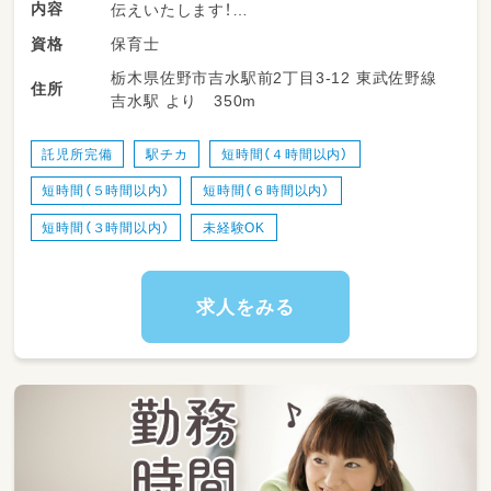
内容
伝えいたします！
保育士
資格
▼お仕事内容はこちら
栃木県佐野市吉水駅前2丁目3-12 東武佐野線
〇０～2歳までのおこさまへの保育活動
住所
吉水駅 より 350m
〇食事介助
〇排泄介助
〇保護者対応
託児所完備
駅チカ
短時間（４時間以内）
〇環境整備、掃除など
短時間（５時間以内）
短時間（６時間以内）
短時間（３時間以内）
未経験OK
求人をみる