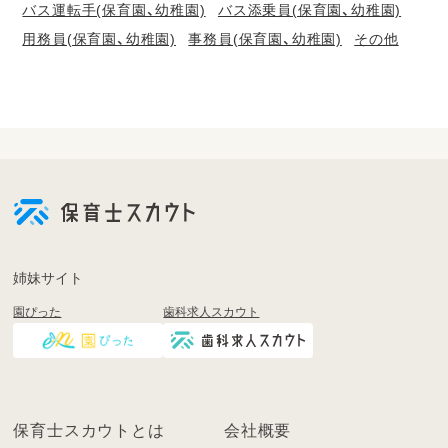
バス運転手(保育園、幼稚園)
バス添乗員(保育園、幼稚園)
用務員(保育園、幼稚園)
事務員(保育園、幼稚園)
その他
会
員
登
録
も
姉妹サイト
し
園ぴった
歯科求人スカウト
く
は
ロ
グ
イ
保育士スカウトとは
会社概要
ン