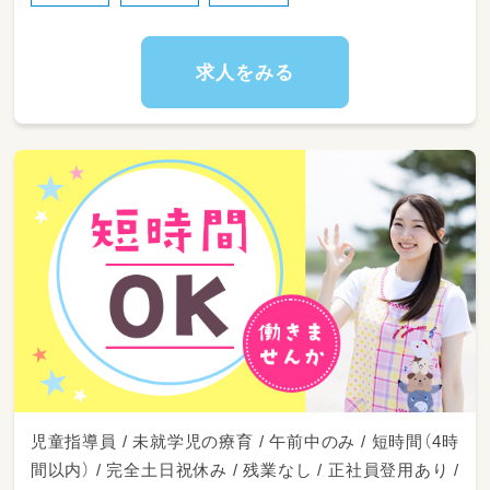
用します。
大きい車の運転が苦手な方も、まずはご相談
ください♪AT限定で問題ありません！）
求人をみる
正社員としての採用となりますので、子どもた
ちの成長をじっくり、
深く見守ることができ、やりがいのあるお仕事
です。
◎周囲のスタッフと協力しながら、少しずつお
仕事に慣れていってください。
【資格必須】保育士／幼稚園教諭／教員免許／社
会福祉士／児童指導員（経験が2年以上ある方）
児童指導員 / 未就学児の療育 / 午前中のみ / 短時間（4時
間以内） / 完全土日祝休み / 残業なし / 正社員登用あり /