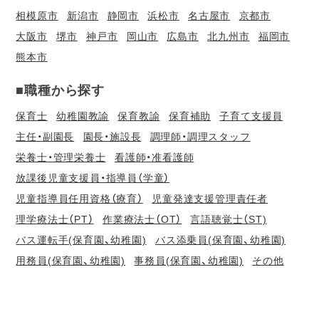
相模原市
新潟市
静岡市
浜松市
名古屋市
京都市
大阪市
堺市
神戸市
岡山市
広島市
北九州市
福岡市
熊本市
■職種から探す
保育士
幼稚園教諭
保育教諭
保育補助
子育て支援員
主任・副園長
園長・施設長
調理師・調理スタッフ
栄養士・管理栄養士
看護師・准看護師
放課後児童支援員・指導員（学童）
児童指導員任用資格（療育）
児童発達支援管理責任者
理学療法士（PT）
作業療法士（OT）
言語聴覚士（ST)
バス運転手(保育園、幼稚園)
バス添乗員(保育園、幼稚園)
用務員(保育園、幼稚園)
事務員(保育園、幼稚園)
その他