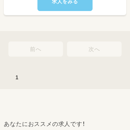
求人をみる
鹿沼駅 車9分/新鹿沼駅 車14分
［2］かみつが保育園
栃木県鹿沼市下田町1丁目5004番地4 かみつが
保育園
新鹿沼駅 徒歩12分
前へ
次へ
[3]かぬま木工団地保育園
栃木県鹿沼市茂呂2611-49
鹿沼駅車8分/新鹿沼駅車9分
[4]とこしえ保育園
1
栃木県鹿沼市天神町1848-1
鹿沼駅車4分/新鹿沼駅車5分
＜スケジュール例＞
07:30～登園
09:00～自発的な活動(室内遊び/お散歩)
11:00～昼食
12:30～午睡(事務作業/ブレスチェック/休憩)
あなたにおススメの求人です！
15:00～自発的な活動(室内遊び/お散歩)