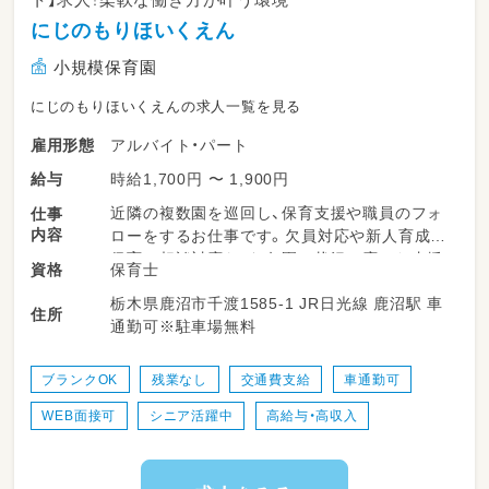
にじのもりほいくえん
小規模保育園
にじのもりほいくえんの求人一覧を見る
アルバイト・パート
雇用形態
時給1,700円 〜 1,900円
給与
近隣の複数園を巡回し、保育支援や職員のフォ
仕事
内容
ローをするお仕事です。欠員対応や新人育成、
保育の相談対応など、各園の状況に応じた支援
保育士
資格
を実施します。週に数日程度の勤務で、ご自身
栃木県鹿沼市千渡1585-1 JR日光線 鹿沼駅 車
のペースに合わせた働き方が可能です。保育士
住所
通勤可※駐車場無料
スキルを活かせるのはもちろん、ブランクのあ
る方も安心して始められる環境が整っていま
す。
ブランクOK
残業なし
交通費支給
車通勤可
WEB面接可
シニア活躍中
高給与・高収入
＜担当する園＞
【勤務先】
［1］にじのもりほいくえん
栃木県鹿沼市千渡1585-1