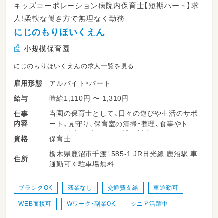
キッズコーポレーション病院内保育士【短期パート】求
人！柔軟な働き方で無理なく勤務
にじのもりほいくえん
小規模保育園
にじのもりほいくえんの求人一覧を見る
アルバイト・パート
雇用形態
時給1,110円 〜 1,310円
給与
当園の保育士として、日々の遊びや生活のサポ
仕事
内容
ート、見守り、保育室の清掃・整理、食事やトイ
レの援助、行事準備、保護者対応などを担いま
保育士
資格
す。柔軟な保育環境の中で、子どもたち一人ひ
栃木県鹿沼市千渡1585-1 JR日光線 鹿沼駅 車
とりにしっかり向き合える時間が多くありま
住所
通勤可※駐車場無料
す。勤務日数や時間は相談可能で、ライフスタ
イルに合わせて無理なく働けるのが特長です。
ブランクOK
残業なし
交通費支給
車通勤可
＜スケジュール例＞
WEB面接可
Wワーク・副業OK
シニア活躍中
07:15～登園
09:00～自発的な活動(室内遊び/お散歩)