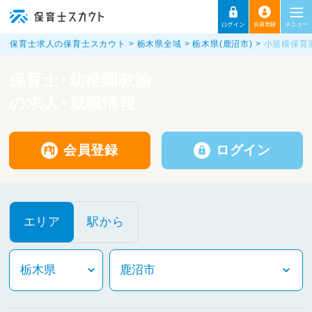
保育士求人の保育士スカウト
栃木県全域
栃木県(鹿沼市)
小規模保育
保育士・幼稚園教諭
の求人・就職情報
会員登録
ログイン
エリア
駅から