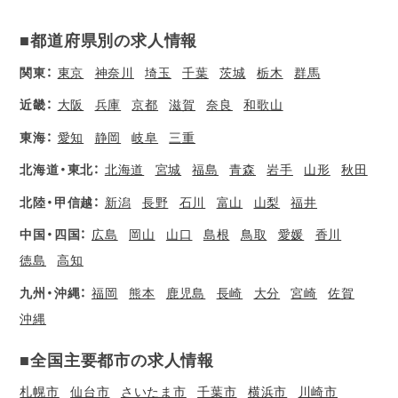
■都道府県別の求人情報
関東：
東京
神奈川
埼玉
千葉
茨城
栃木
群馬
近畿：
大阪
兵庫
京都
滋賀
奈良
和歌山
東海：
愛知
静岡
岐阜
三重
北海道・東北：
北海道
宮城
福島
青森
岩手
山形
秋田
北陸・甲信越：
新潟
長野
石川
富山
山梨
福井
中国・四国：
広島
岡山
山口
島根
鳥取
愛媛
香川
徳島
高知
九州・沖縄：
福岡
熊本
鹿児島
長崎
大分
宮崎
佐賀
沖縄
■全国主要都市の求人情報
札幌市
仙台市
さいたま市
千葉市
横浜市
川崎市