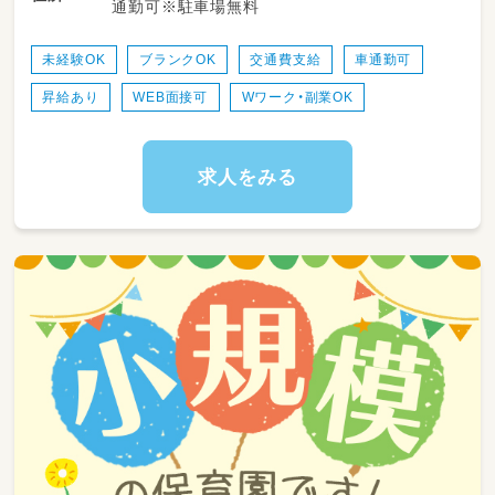
通勤可※駐車場無料
す。勤務日数や時間は相談可能で、ライフスタ
イルに合わせて無理なく働けるのが特長です。
未経験OK
ブランクOK
交通費支給
車通勤可
＜スケジュール例＞
昇給あり
WEB面接可
Wワーク・副業OK
07:15～登園
09:00～自発的な活動(室内遊び/お散歩)
11:00～昼食
12:30～午睡(事務作業/ブレスチェック/休憩)
求人をみる
15:00～自発的な活動(室内遊び/お散歩)
16:30～降園