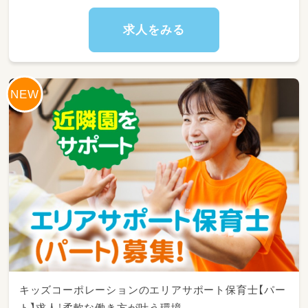
11:00～昼食
12:30～午睡(事務作業/ブレスチェック/休憩)
求人をみる
15:00～自発的な活動(室内遊び/お散歩)
16:30～降園
キッズコーポレーションのエリアサポート保育士【パー
ト】求人！柔軟な働き方が叶う環境