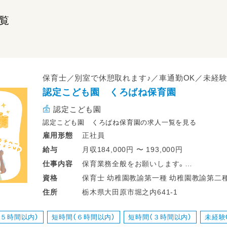
覧
保育士／別室で休憩取れます♪／車通勤OK／未経
認定こども園 くろばね保育園
認定こども園
認定こども園 くろばね保育園の求人一覧を見る
正社員
雇用形態
月収184,000円 〜 193,000円
給与
保育業務全般をお願いします。
仕事
内容
保育士 幼稚園教諭第一種 幼稚園教諭第二
資格
｜0～5歳児のクラス担任またはフリー保育
栃木県大田原市堀之内641-1
住所
｜生活や遊びの援助、行事の運営、記録業務
（５時間以内）
短時間（６時間以内）
短時間（３時間以内）
未経験
◎複数担任で職員の人数を多く配置してい