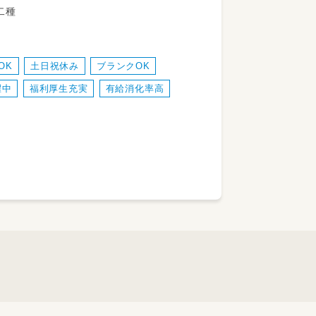
教諭第二種
ことあり）
OK
土日祝休み
ブランクOK
躍中
福利厚生充実
有給消化率高
お仕事なので、
う方も安心です◎