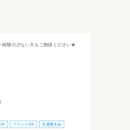
験・経験の少ない方もご相談ください★
種
士として、
など。
OK
ブランクOK
交通費支給
るので、