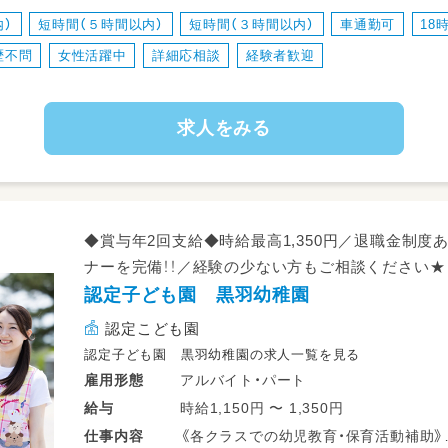
・宿題等の見守り
内）
短時間（５時間以内）
短時間（３時間以内）
車通勤可
18
・清掃や点検
歴不問
女性活躍中
詳細応相談
経験者歓迎
・書類業務
・保護者対応
・その他、上記付帯業務あり
求人をみる
※行事の準備や季節に合わせた制作活動な
あります！
◆賞与年2回支給◆時給最高1,350円／退職金制度
ナーを完備！！／経験の少ない方もご相談ください★
認定子ども園 黒羽幼稚園
認定こども園
認定子ども園 黒羽幼稚園の求人一覧を見る
アルバイト・パート
雇用形態
時給1,150円 〜 1,350円
給与
《各クラスでの幼児教育・保育活動補助》
仕事
内容