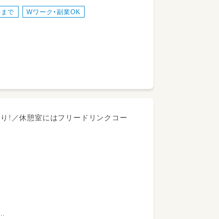
時まで
Wワーク・副業OK
ど、得意なことを活かせる場面もたくさん
あり！／休憩室にはフリードリンクコー