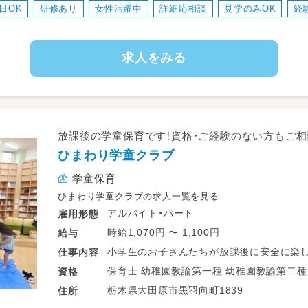
日OK
研修あり
女性活躍中
詳細応相談
見学のみOK
経
\\負担少なくお仕事が出来ます♪//
◎日々の成長に寄り添う保育がしたい方に
◎経験や得意分野を考慮しながら、無理の
求人をみる
放課後の学童保育です！資格・ご経験のない方もご相
ひまわり学童クラブ
学童保育
ひまわり学童クラブの求人一覧を見る
アルバイト・パート
雇用形態
時給1,070円 〜 1,100円
給与
小学生のお子さんたちが放課後に安全に楽し
仕事
内容
願いします。
保育士 幼稚園教諭第一種 幼稚園教諭第二種 放課後児童支援員・指導員（学童） 普通自
資格
・おやつの準備、片付け
動車運転免許
栃木県大田原市黒羽向町1839
住所
・子どもたちとの遊び、生活指導