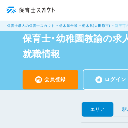
保育士求人の保育士スカウト
栃木県全域
栃木県(大田原市)
新卒可
保育士・幼稚園教諭の求人
就職情報
会員登録
ログイン
エリア
駅