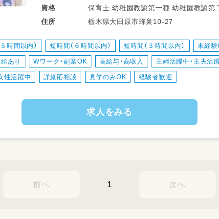
●園生活の補助
保育士 幼稚園教諭第一種 幼稚園
資格
（着替え・食事・トイレ等）
栃木県大田原市蜂巣10-27
住所
●お散歩・お遊び
●書類作成（勤務時間によってお願いする
（５時間以内）
短時間（６時間以内）
短時間（３時間以内）
未経験
昇給あり
Wワーク・副業OK
高給与・高収入
主婦活躍中・主夫活
担任の先生の補助として動いていただく
資格はあるけど経験に不安がある…とい
女性活躍中
詳細応相談
見学のみOK
経験者歓迎
【資格】
求人をみる
保育士・幼稚園教諭お持ちの方！
どちらか一方の方もご相談ください！
1
前へ
次へ