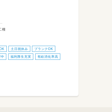
教諭第二種
ことあり）
OK
土日祝休み
ブランクOK
躍中
福利厚生充実
有給消化率高
お仕事なので、
う方も安心です◎