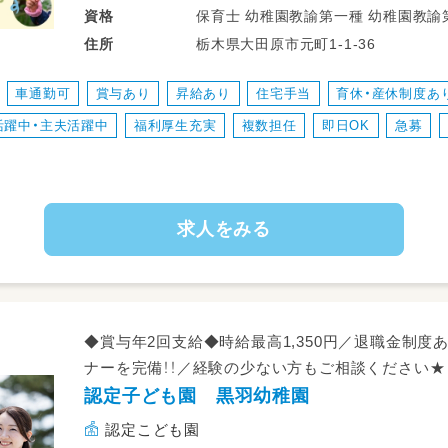
●主活動（戸外遊び、お散歩、製作など）
保育士 幼稚園教諭第一種 幼
資格
●お着替え、食事、トイレの補助
栃木県大田原市元町1-1-36
住所
●子どもの受け入れ、送り出し
●保護者との連絡事項の確認
車通勤可
賞与あり
昇給あり
住宅手当
育休・産休制度あ
●園だよりなどの書類作成
活躍中・主夫活躍中
福利厚生充実
複数担任
即日OK
急募
園内外の環境設定
●清掃や点検 など
ーーーー定員：200名・職員数：36名ー
求人をみる
0歳児：6名
1歳児：11名
2歳児：25名
年少 ：3クラス 40名
年中 ：3クラス 60名
◆賞与年2回支給◆時給最高1,350円／退職金制度
年長 ：3クラス 60名
ナーを完備！！／経験の少ない方もご相談ください★
※2026年4月時点です
認定子ども園 黒羽幼稚園
ーーーーーーーーーーーーーーーーー
認定こども園