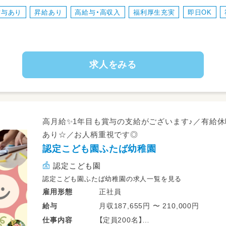
・事務的作業（保育計画作成、保育日誌、
賞与あり
昇給あり
高給与・高収入
福利厚生充実
即日OK
求人をみる
高月給✨1年目も賞与の支給がございます♪／有給
あり☆／お人柄重視です◎
認定こども園ふたば幼稚園
認定こども園
認定こども園ふたば幼稚園の求人一覧を見る
正社員
雇用形態
月収187,655円 〜 210,000円
給与
【定員200名】
仕事
内容