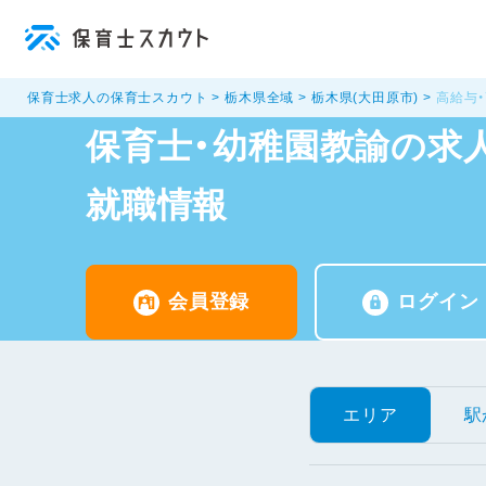
保育士求人の保育士スカウト
栃木県全域
栃木県(大田原市)
高給与
保育士・幼稚園教諭の求人
就職情報
会員登録
ログイン
エリア
駅