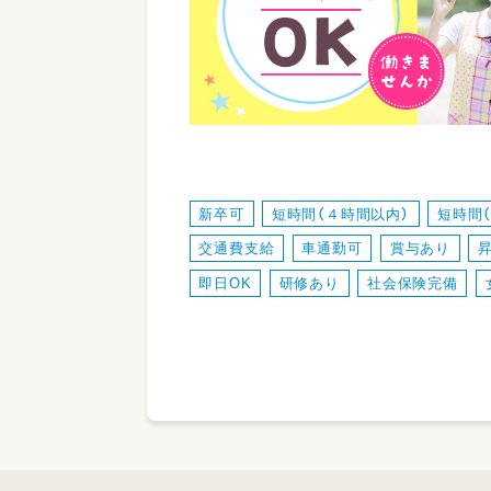
新卒可
短時間（４時間以内）
短時間
交通費支給
車通勤可
賞与あり
即日OK
研修あり
社会保険完備