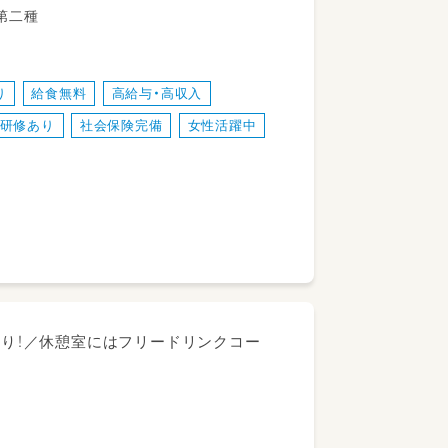
稚園教諭第二種
り
給食無料
高給与・高収入
研修あり
社会保険完備
女性活躍中
ーーー
あり！／休憩室にはフリードリンクコー
 ーーーー