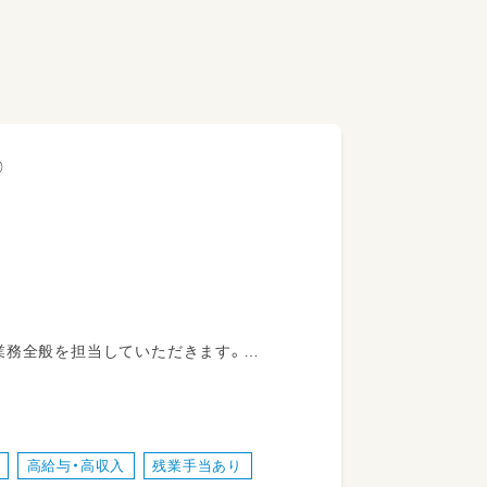
◎
業務全般を担当していただきます。
ただきますが、将来はクラス担任を担って
ポートを受けながら行事の責任者を担当し
けます。
高給与・高収入
残業手当あり