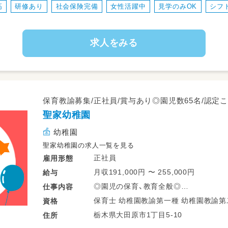
高
研修あり
社会保険完備
女性活躍中
見学のみOK
シフ
求人をみる
保育教諭募集/正社員/賞与あり◎園児数65名/認定こ
聖家幼稚園
幼稚園
聖家幼稚園の求人一覧を見る
正社員
雇用形態
月収191,000円 〜 255,000円
給与
◎園児の保育、教育全般◎
仕事
内容
・クラス担任業務
保育士 幼稚園教諭第一種 幼稚園
資格
・環境整備（清掃、整理整頓）
栃木県大田原市1丁目5-10
住所
・保護者対応