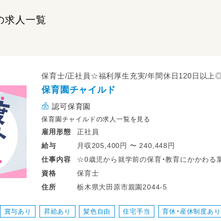
の求人一覧
保育士/正社員☆福利厚生充実/年間休日120日以上
保育園チャイルド
認可保育園
保育園チャイルドの求人一覧を見る
正社員
雇用形態
月収205,400円 〜 240,448円
給与
☆0歳児から就学前の保育・教育にかかわる
仕事
内容
☆当初はクラスの副担任として勤務してい
保育士
資格
いただける方を募集いたします。
栃木県大田原市親園2044-5
住所
☆副担任でも、正保育士は先輩保育士のサ
ていただくなど、キャリアアップしていただ
賞与あり
昇給あり
髪色自由
住宅手当
育休・産休制度あり