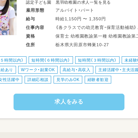
認定子ども園 黒羽幼稚園の求人一覧を見る
アルバイト・パート
雇用形態
時給1,150円 〜 1,350円
給与
《各クラスでの幼児教育・保育活動補助》
仕事
内容
●園生活の補助
保育士 幼稚園教諭第一種 幼稚園
資格
（着替え・食事・トイレ等）
栃木県大田原市蜂巣10-27
住所
●お散歩・お遊び
●書類作成（勤務時間によってお願いする
（５時間以内）
短時間（６時間以内）
短時間（３時間以内）
未経験
昇給あり
Wワーク・副業OK
高給与・高収入
主婦活躍中・主夫活
担任の先生の補助として動いていただく
資格はあるけど経験に不安がある…とい
女性活躍中
詳細応相談
見学のみOK
経験者歓迎
【資格】
求人をみる
保育士・幼稚園教諭お持ちの方！
どちらか一方の方もご相談ください！