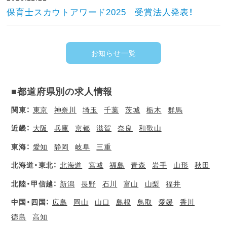
保育士スカウトアワード2025 受賞法人発表！
お知らせ一覧
■都道府県別の求人情報
関東：
東京
神奈川
埼玉
千葉
茨城
栃木
群馬
近畿：
大阪
兵庫
京都
滋賀
奈良
和歌山
東海：
愛知
静岡
岐阜
三重
北海道・東北：
北海道
宮城
福島
青森
岩手
山形
秋田
北陸・甲信越：
新潟
長野
石川
富山
山梨
福井
中国・四国：
広島
岡山
山口
島根
鳥取
愛媛
香川
徳島
高知