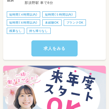
住所
那須野駅 車で8分
・送迎業務あり（ＡＴ可）
・児童のみならずご家族へのケアもサービスの
一環として取り組みをしています。
短時間（４時間以内）
短時間（５時間以内）
・ワークバランスを重視した運営をしていま
短時間（６時間以内）
未経験OK
ブランクOK
す。
残業なし
持ち帰りなし
求人をみる