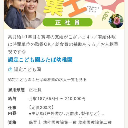
高月給✨1年目も賞与の支給がございます♪／有給休暇
は時間単位の取得OK／給食費の補助あり☆／お人柄重
視です◎
認定こども園ふたば幼稚園
認定こども園
認定こども園ふたば幼稚園の求人一覧を見る
正社員
雇用形態
月収187,655円 〜 210,000円
給与
【定員200名】
仕事
内容
●主活動（戸外遊び、お散歩、製作など）
●お着替え、食事、トイレの補助
保育士 幼稚園教諭第一種 幼稚園教諭第二種
資格
●子どもの受け入れ、送り出し