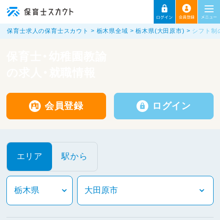
保育士求人の保育士スカウト
栃木県全域
栃木県(大田原市)
シフト制
保育士・幼稚園教諭
の求人・就職情報
会員登録
ログイン
エリア
駅から