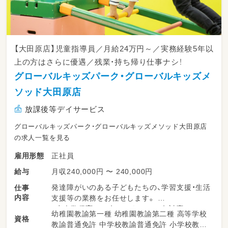
【大田原店】児童指導員／月給24万円～／実務経験5年以
上の方はさらに優遇／残業・持ち帰り仕事ナシ！
グローバルキッズパーク・グローバルキッズメ
ソッド大田原店
放課後等デイサービス
グローバルキッズパーク・グローバルキッズメソッド大田原店
の求人一覧を見る
正社員
雇用形態
月収240,000円 〜 240,000円
給与
発達障がいのある子どもたちの、学習支援・生活
仕事
内容
支援等の業務をお任せします。
・少人数保育で１名につき２～３名対応
幼稚園教諭第一種 幼稚園教諭第二種 高等学校
資格
・持ち帰り仕事、残業ナシ！子育て中のスタッフ
教諭普通免許 中学校教諭普通免許 小学校教諭