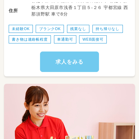
も多数活躍中！
普通免許 社会福祉士 精神保健福祉士 普通自動
栃木県大田原市浅香１丁目５-２６ 宇都宮線 西
・送迎業務あり（ＡＴ可）
住所
車運転免許
那須野駅 車で8分
・児童のみならずご家族へのケアもサービスの
一環として取り組みをしています。
・ワークバランスを重視した運営をしていま
未経験OK
ブランクOK
残業なし
持ち帰りなし
す。
書き物は連絡帳程度
車通勤可
WEB面接可
求人をみる