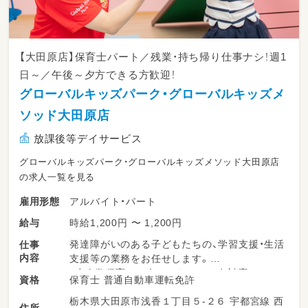
【大田原店】保育士パート／残業・持ち帰り仕事ナシ！週1
日～／午後～夕方できる方歓迎！
グローバルキッズパーク・グローバルキッズメ
ソッド大田原店
放課後等デイサービス
グローバルキッズパーク・グローバルキッズメソッド大田原店
の求人一覧を見る
アルバイト・パート
雇用形態
時給1,200円 〜 1,200円
給与
発達障がいのある子どもたちの、学習支援・生活
仕事
内容
支援等の業務をお任せします。
・少人数保育で１名につき２～３名対応
保育士 普通自動車運転免許
資格
・持ち帰り仕事、残業ナシ！子育て中のスタッフ
栃木県大田原市浅香１丁目５-２６ 宇都宮線 西
も多数活躍中！