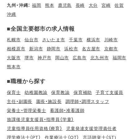
九州・沖縄：
福岡
熊本
鹿児島
長崎
大分
宮崎
佐賀
沖縄
■全国主要都市の求人情報
札幌市
仙台市
さいたま市
千葉市
横浜市
川崎市
相模原市
新潟市
静岡市
浜松市
名古屋市
京都市
大阪市
堺市
神戸市
岡山市
広島市
北九州市
福岡市
熊本市
■職種から探す
保育士
幼稚園教諭
保育教諭
保育補助
子育て支援員
主任・副園長
園長・施設長
調理師・調理スタッフ
栄養士・管理栄養士
看護師・准看護師
放課後児童支援員・指導員（学童）
児童指導員任用資格（療育）
児童発達支援管理責任者
理学療法士（PT）
作業療法士（OT）
言語聴覚士（ST)