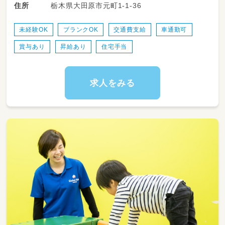
栃木県大田原市元町1-1-36
住所
●保護者との連絡事項の確認
●園だよりなどの書類作成
園内外の環境設定
未経験OK
ブランクOK
交通費支給
車通勤可
●清掃や点検 など
賞与あり
昇給あり
住宅手当
ーーーー定員：200名・職員数：36名ーーーー
0歳児：6名
1歳児：11名
求人をみる
2歳児：25名
年少 ：3クラス 40名
年中 ：3クラス 60名
年長 ：3クラス 60名
※2026年4月時点です
ーーーーーーーーーーーーーーーーー ーーー
ー