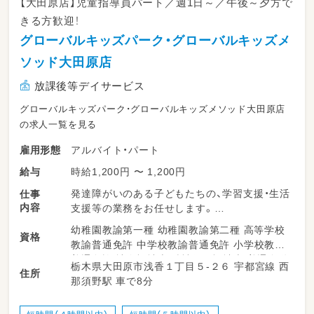
【大田原店】児童指導員パート／週1日～／午後～夕方で
きる方歓迎！
グローバルキッズパーク・グローバルキッズメ
ソッド大田原店
放課後等デイサービス
グローバルキッズパーク・グローバルキッズメソッド大田原店
の求人一覧を見る
アルバイト・パート
雇用形態
時給1,200円 〜 1,200円
給与
発達障がいのある子どもたちの、学習支援・生活
仕事
内容
支援等の業務をお任せします。
幼稚園教諭第一種 幼稚園教諭第二種 高等学校
資格
・少人数保育で１名につき２～３名対応
教諭普通免許 中学校教諭普通免許 小学校教諭
・持ち帰り仕事、残業ナシ！子育て中のママも多
普通免許 社会福祉士 精神保健福祉士 普通自動
栃木県大田原市浅香１丁目５-２６ 宇都宮線 西
数活躍中！
住所
車運転免許
那須野駅 車で8分
・送迎業務あり（ＡＴ可）
・児童のみならずご家族へのケアもサービスの
一環として取り組みをしています。