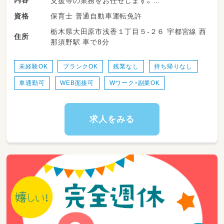
内容
支援等の業務をお任せします。
保育士 普通自動車運転免許
資格
・少人数保育で１名につき２～３名対応
栃木県大田原市浅香１丁目５-２６ 宇都宮線 西
・持ち帰り仕事、残業ナシ！子育て中のママも多
住所
那須野駅 車で8分
数活躍中！
・送迎業務あり（ＡＴ可）
・児童のみならずご家族へのケアもサービスの
未経験OK
ブランクOK
残業なし
持ち帰りなし
一環として取り組みをしています。
車通勤可
WEB面接可
Wワーク・副業OK
・ワークバランスを重視した運営をしていま
す。
求人をみる