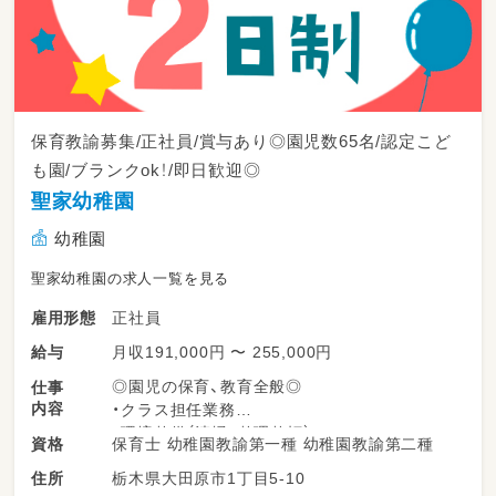
保育教諭募集/正社員/賞与あり◎園児数65名/認定こど
も園/ブランクok！/即日歓迎◎
聖家幼稚園
幼稚園
聖家幼稚園の求人一覧を見る
正社員
雇用形態
月収191,000円 〜 255,000円
給与
◎園児の保育、教育全般◎
仕事
内容
・クラス担任業務
・環境整備（清掃、整理整頓）
保育士 幼稚園教諭第一種 幼稚園教諭第二種
資格
・保護者対応
栃木県大田原市1丁目5-10
住所
・事務的作業（保育計画作成、保育日誌、クラス