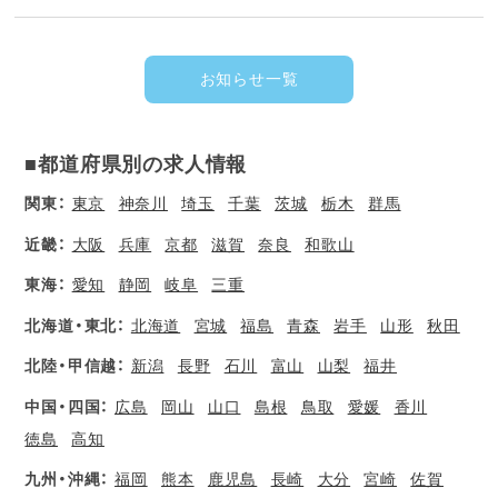
お知らせ一覧
■都道府県別の求人情報
関東：
東京
神奈川
埼玉
千葉
茨城
栃木
群馬
近畿：
大阪
兵庫
京都
滋賀
奈良
和歌山
東海：
愛知
静岡
岐阜
三重
北海道・東北：
北海道
宮城
福島
青森
岩手
山形
秋田
北陸・甲信越：
新潟
長野
石川
富山
山梨
福井
中国・四国：
広島
岡山
山口
島根
鳥取
愛媛
香川
徳島
高知
九州・沖縄：
福岡
熊本
鹿児島
長崎
大分
宮崎
佐賀