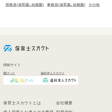
用務員(保育園、幼稚園)
事務員(保育園、幼稚園)
その他
会
員
登
録
も
姉妹サイト
し
園ぴった
歯科求人スカウト
く
は
ロ
グ
イ
保育士スカウトとは
会社概要
ン
を