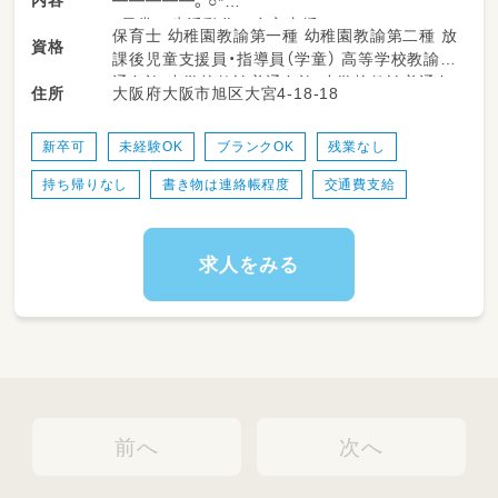
内容
━━━━━。○*
・日常の生活動作の自立支援
保育士 幼稚園教諭第一種 幼稚園教諭第二種 放
資格
・子どもたちの個別または集団での療育、送迎業
課後児童支援員・指導員（学童） 高等学校教諭普
務
通免許 中学校教諭普通免許 小学校教諭普通免
大阪府大阪市旭区大宮4-18-18
住所
・子どもたちに危険が及ばないように見守り、遊
許 社会福祉士 精神保健福祉士
びを通した支援
・土日祝日のイベントをスタッフみんなで考え
新卒可
未経験OK
ブランクOK
残業なし
て、実行
持ち帰りなし
書き物は連絡帳程度
交通費支給
・一度の利用は未就学～18歳の児童10名ほど。
・常時5～6名のスタッフでお子さんを見守りま
す。
求人をみる
★療育では、具体的に以下のようなことをしま
す！
・教材やカードゲームを用いて人の気持ちを読
み取る練習
・バランスボールを用いて体幹トレーニング
・集中力が散漫なお子様に、横について宿題の補
助
前へ
次へ