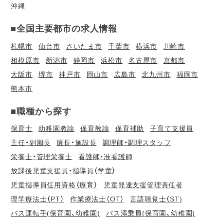
沖縄
■全国主要都市の求人情報
札幌市
仙台市
さいたま市
千葉市
横浜市
川崎市
相模原市
新潟市
静岡市
浜松市
名古屋市
京都市
大阪市
堺市
神戸市
岡山市
広島市
北九州市
福岡市
熊本市
■職種から探す
保育士
幼稚園教諭
保育教諭
保育補助
子育て支援員
主任・副園長
園長・施設長
調理師・調理スタッフ
栄養士・管理栄養士
看護師・准看護師
放課後児童支援員・指導員（学童）
児童指導員任用資格（療育）
児童発達支援管理責任者
理学療法士（PT）
作業療法士（OT）
言語聴覚士（ST)
バス運転手(保育園、幼稚園)
バス添乗員(保育園、幼稚園)