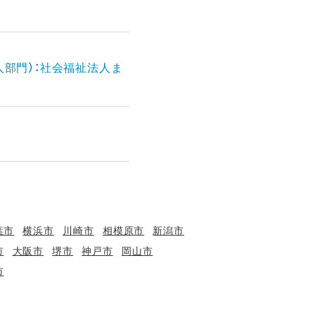
人部門）：社会福祉法人ま
葉市
横浜市
川崎市
相模原市
新潟市
市
大阪市
堺市
神戸市
岡山市
市