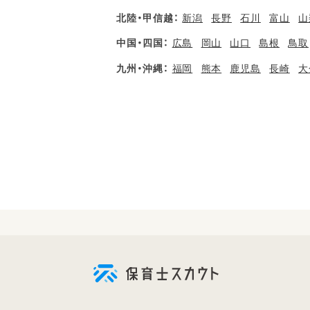
北陸・甲信越：
新潟
長野
石川
富山
山
中国・四国：
広島
岡山
山口
島根
鳥取
九州・沖縄：
福岡
熊本
鹿児島
長崎
大
会
員
登
録
も