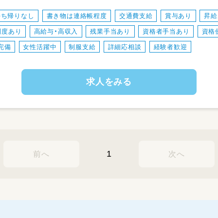
士
・子どもたちに危険が及ばないように見守り
持ち帰りなし
書き物は連絡帳程度
交通費支給
賞与あり
昇給
・土日祝日のイベントをスタッフみんなで考
制度あり
高給与・高収入
残業手当あり
資格者手当あり
資格
・一度の利用は未就学～18歳の児童10名ほ
・常時5～6名のスタッフでお子さんを見守り
完備
女性活躍中
制服支給
詳細応相談
経験者歓迎
★療育では、具体的に以下のようなことをし
求人をみる
・教材やカードゲームを用いて人の気持ちを
・バランスボールを用いて体幹トレーニング
・集中力が散漫なお子様に、横について宿題
1
前へ
次へ