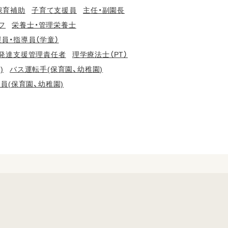
保育補助
子育て支援員
主任・副園長
フ
栄養士・管理栄養士
員・指導員（学童）
発達支援管理責任者
理学療法士（PT）
)
バス運転手(保育園、幼稚園)
員(保育園、幼稚園)