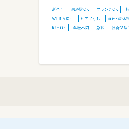
新卒可
未経験OK
ブランクOK
WEB面接可
ピアノなし
育休・産休
即日OK
学歴不問
急募
社会保険