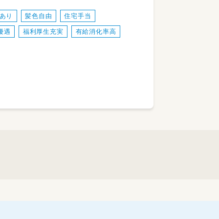
、遊びを通した支援
あり
髪色自由
住宅手当
えて、実行
優遇
福利厚生充実
有給消化率高
ど。
ます。
ます！
読み取る練習
の補助