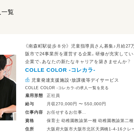
人一覧
《南森町駅徒歩８分》 児童指導員さん募集♪月給27万
阪市で24事業所を運営する企業。研修が充実して
企業で、あなたの新たなキャリアを築きませんか？
COLLE COLOR -コレカラ-
児童発達支援施設・放課後等デイサービス
COLLE COLOR -コレカラ-の求人一覧を見る
正社員
雇用形態
月収270,000円 〜 550,000円
給与
お任せするお仕事
仕事
内容
━━━━━。○*
保育士 幼稚園教諭第一種 幼稚園教諭第二種 放課後児童支援員・指導員（学童） 高等学
資格
・日常の生活動作の自立支援
校教諭普通免許 中学校教諭普通免許 小学校教諭普通免許 社会福祉士 精神保健福祉
大阪府大阪市大阪市北区天満橋1-4-16クレ
住所
・子どもたちの個別または集団での療育、送