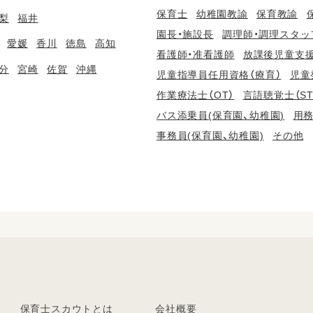
保育士
幼稚園教諭
保育教諭
梨
福井
園長・施設長
調理師・調理スタッ
愛媛
香川
徳島
高知
看護師・准看護師
放課後児童支援
分
宮崎
佐賀
沖縄
児童指導員任用資格（療育）
児童
作業療法士（OT）
言語聴覚士（ST
バス添乗員(保育園、幼稚園)
用務
事務員(保育園、幼稚園)
その他
保育士スカウトとは
会社概要