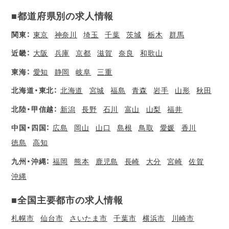
■都道府県別の求人情報
関東：
東京
神奈川
埼玉
千葉
茨城
栃木
群馬
近畿：
大阪
兵庫
京都
滋賀
奈良
和歌山
東海：
愛知
静岡
岐阜
三重
北海道・東北：
北海道
宮城
福島
青森
岩手
山形
秋田
北陸・甲信越：
新潟
長野
石川
富山
山梨
福井
中国・四国：
広島
岡山
山口
島根
鳥取
愛媛
香川
徳島
高知
九州・沖縄：
福岡
熊本
鹿児島
長崎
大分
宮崎
佐賀
沖縄
■全国主要都市の求人情報
札幌市
仙台市
さいたま市
千葉市
横浜市
川崎市