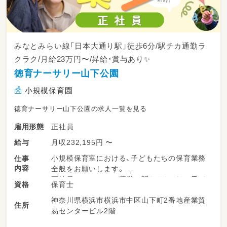
みなとみらい線「日本大通り駅」徒歩6分/駅チカ通勤ラ
クラク/月給23万円〜/昇給・賞与あり✨
徳育ナーサリー山下公園
小規模保育園
徳育ナーサリー山下公園の求人一覧を見る
正社員
雇用形態
月収232,195円 〜
給与
小規模保育室における、子どもたちの保育業務
仕事
内容
全般をお願いします。
正社員としてクラス運営に関わりながら、子ど
保育士
資格
もたちの毎日の成長を優しくサポートするお仕
神奈川県横浜市横浜市中区山下町2番地産業貿
事です。
住所
易センタービル2階
【具体的な業務内容】