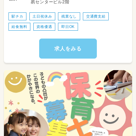
易センタービル2階
【勤務時間】
18:00 or 18:30まで勤務可能な方歓迎です！
ご希望の勤務日数やお時間ありましたらご相談
駅チカ
土日祝休み
残業なし
交通費支給
ください
給食無料
資格優遇
即日OK
【具体的な業務内容】
・子どもたちの受け入れ、お迎え時の見送り
・園内での自由遊びやお散歩、お散歩の安全な引
求人をみる
率と見守り
・食事、おやつ、お昼寝、着替え、おむつ交換など
の生活介助
・保護者の方との丁寧なコミュニケーションや
連絡（お迎え時の共有など）
・園内の簡単な清掃や、おもちゃの消毒などの環
境整備
★スタッフ同士の連携がばっちりなので、一人
に負担が集中することはありません。
困ったときは周りの先生にいつでも相談でき
る風通しの良い職場です😊