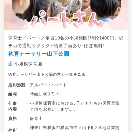
保育士／パート／定員19名の小規模園！時給1400円／駅
チカで通勤ラクラク✨給食手当あり・ほぼ無料！
徳育ナーサリー山下公園
小規模保育園
徳育ナーサリー山下公園の求人一覧を見る
アルバイト・パート
雇用形態
時給1,400円 〜
給与
小規模保育室における、子どもたちの保育業務
仕事
内容
全般をお願いします。
子どもたちの毎日の成長をサポートするお仕事
保育士
資格
です。
神奈川県横浜市横浜市中区山下町2番地産業貿
住所