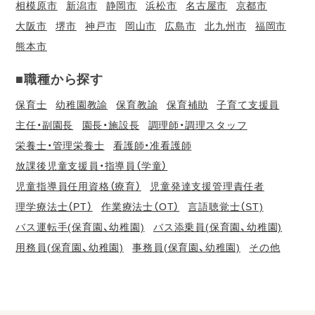
相模原市
新潟市
静岡市
浜松市
名古屋市
京都市
大阪市
堺市
神戸市
岡山市
広島市
北九州市
福岡市
熊本市
■職種から探す
保育士
幼稚園教諭
保育教諭
保育補助
子育て支援員
主任・副園長
園長・施設長
調理師・調理スタッフ
栄養士・管理栄養士
看護師・准看護師
放課後児童支援員・指導員（学童）
児童指導員任用資格（療育）
児童発達支援管理責任者
理学療法士（PT）
作業療法士（OT）
言語聴覚士（ST)
バス運転手(保育園、幼稚園)
バス添乗員(保育園、幼稚園)
用務員(保育園、幼稚園)
事務員(保育園、幼稚園)
その他