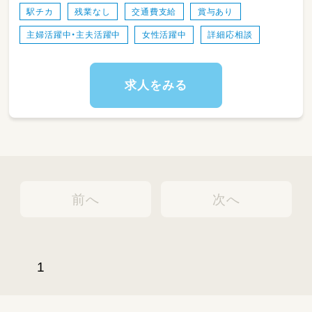
・登園してくる子どもたちの受け入れ、お迎え時
駅チカ
残業なし
交通費支給
賞与あり
の見送り
主婦活躍中・主夫活躍中
女性活躍中
詳細応相談
・園内での自由遊びやお散歩、戸外活動の安全な
引率と見守り
・食事、おやつ、お昼寝、着替え、おむつ交換など
の生活介助
求人をみる
・保護者の方との丁寧なコミュニケーションや
連絡（お迎え時の共有など）
・園内の簡単な清掃や、おもちゃの消毒などの環
境整備
★スタッフ同士の連携がばっちりなので、一人
に負担が集中することはありません。困ったと
前へ
次へ
きは周りの先輩にいつでも相談できる風通しの
良い職場です😊
1