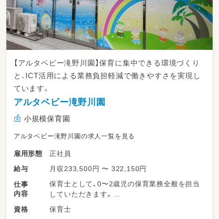
【アルタベビー滝野川園】保育に集中できる環境づくり
と、ICT活用による業務負担軽減で働きやすさを実現し
ています。
アルタベビー滝野川園
小規模保育園
アルタベビー滝野川園の求人一覧を見る
正社員
雇用形態
月収233,500円 〜 322,150円
給与
保育士として、0〜2歳児の保育業務全般を担当
仕事
内容
していただきます。
保育士
資格
具体的には、子どもたちの生活支援（食事・排泄・