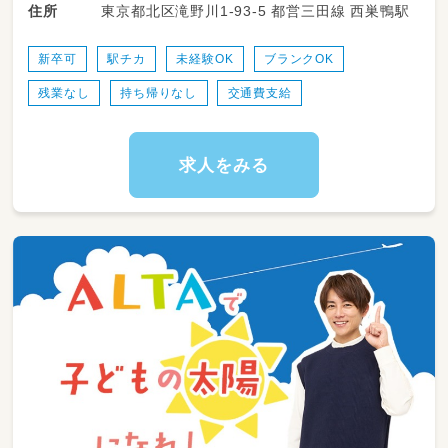
東京都北区滝野川1-93-5 都営三田線 西巣鴨駅
住所
午睡など）や遊び・活動の見守り、発達に応じた
関わりを通じて、安心して過ごせる環境をつく
っていただきます。
新卒可
駅チカ
未経験OK
ブランクOK
残業なし
持ち帰りなし
交通費支給
また、連絡帳や日誌などの記録業務、年間計画・
月案・週案の作成にも携わっていただきますが、
園長・巡回マネージャー・本社保育士がサポート
する体制が整っているため、一人で抱え込むこ
求人をみる
とはありません。
ICT（スマートフォン・iPad等）を活用し、書類業
務の効率化を進めており、保育に集中できる環
境です。
保育に専念できるよう、研修制度や業務サポー
ト体制も充実しています。自治体研修は勤務時
間内に受講でき、社内研修も実践的な内容でス
キルアップを支援します。
また、残業削減の取り組みを徹底しており、持ち
帰り業務のない働き方を実現しています。