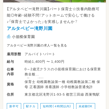
【アルタベビー滝野川園】パート保育士☆扶養内勤務可
能◎年齢・経験不問！アットホームで安心して働ける
♪「保育士でよかった」を実感しませんか？
アルタベビー滝野川園
小規模保育園
アルタベビー滝野川園の求人一覧を見る
アルバイト・パート
雇用形態
時給1,400円 〜 1,400円
給与
0～2歳児クラスの小規模保育園における保育業
仕事
内容
務全般
・日々の活動
保育士 幼稚園教諭第一種 幼稚園教諭第二種 保
資格
・着替え
母 正看護師 准看護師 小学校教諭普通免許
・散歩
東京都北区滝野川1-93-5 都営三田線 西巣鴨駅
住所
・午睡
などの生活の援助と温かい見守りを通して、子
どもたちの成長の暖かくサポートをしてくださ
新卒可
駅チカ
短時間（４時間以内）
未経験OK