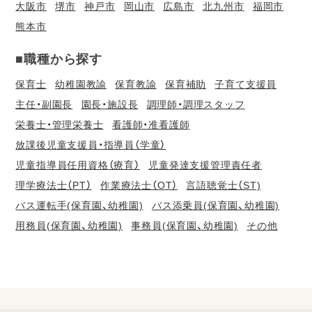
大阪市
堺市
神戸市
岡山市
広島市
北九州市
福岡市
熊本市
■職種から探す
保育士
幼稚園教諭
保育教諭
保育補助
子育て支援員
主任・副園長
園長・施設長
調理師・調理スタッフ
栄養士・管理栄養士
看護師・准看護師
放課後児童支援員・指導員（学童）
児童指導員任用資格（療育）
児童発達支援管理責任者
理学療法士（PT）
作業療法士（OT）
言語聴覚士（ST)
バス運転手(保育園、幼稚園)
バス添乗員(保育園、幼稚園)
用務員(保育園、幼稚園)
事務員(保育園、幼稚園)
その他