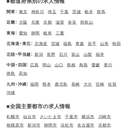
■都道府県別の求人情報
関東：
東京
神奈川
埼玉
千葉
茨城
栃木
群馬
近畿：
大阪
兵庫
京都
滋賀
奈良
和歌山
東海：
愛知
静岡
岐阜
三重
北海道・東北：
北海道
宮城
福島
青森
岩手
山形
秋田
北陸・甲信越：
新潟
長野
石川
富山
山梨
福井
中国・四国：
広島
岡山
山口
島根
鳥取
愛媛
香川
徳島
高知
九州・沖縄：
福岡
熊本
鹿児島
長崎
大分
宮崎
佐賀
沖縄
■全国主要都市の求人情報
札幌市
仙台市
さいたま市
千葉市
横浜市
川崎市
相模原市
新潟市
静岡市
浜松市
名古屋市
京都市