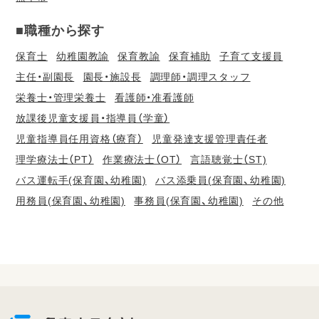
■職種から探す
保育士
幼稚園教諭
保育教諭
保育補助
子育て支援員
主任・副園長
園長・施設長
調理師・調理スタッフ
栄養士・管理栄養士
看護師・准看護師
放課後児童支援員・指導員（学童）
児童指導員任用資格（療育）
児童発達支援管理責任者
理学療法士（PT）
作業療法士（OT）
言語聴覚士（ST)
バス運転手(保育園、幼稚園)
バス添乗員(保育園、幼稚園)
用務員(保育園、幼稚園)
事務員(保育園、幼稚園)
その他
会
員