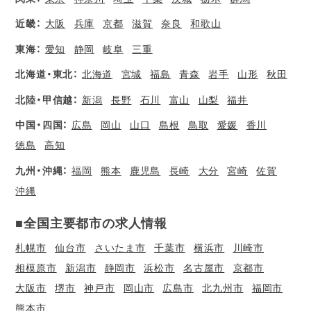
近畿：
大阪
兵庫
京都
滋賀
奈良
和歌山
東海：
愛知
静岡
岐阜
三重
北海道・東北：
北海道
宮城
福島
青森
岩手
山形
秋田
北陸・甲信越：
新潟
長野
石川
富山
山梨
福井
中国・四国：
広島
岡山
山口
島根
鳥取
愛媛
香川
徳島
高知
九州・沖縄：
福岡
熊本
鹿児島
長崎
大分
宮崎
佐賀
沖縄
■全国主要都市の求人情報
札幌市
仙台市
さいたま市
千葉市
横浜市
川崎市
相模原市
新潟市
静岡市
浜松市
名古屋市
京都市
大阪市
堺市
神戸市
岡山市
広島市
北九州市
福岡市
熊本市