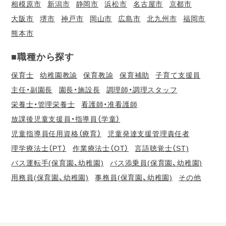
相模原市
新潟市
静岡市
浜松市
名古屋市
京都市
大阪市
堺市
神戸市
岡山市
広島市
北九州市
福岡市
熊本市
■職種から探す
保育士
幼稚園教諭
保育教諭
保育補助
子育て支援員
主任・副園長
園長・施設長
調理師・調理スタッフ
栄養士・管理栄養士
看護師・准看護師
放課後児童支援員・指導員（学童）
児童指導員任用資格（療育）
児童発達支援管理責任者
理学療法士（PT）
作業療法士（OT）
言語聴覚士（ST)
バス運転手(保育園、幼稚園)
バス添乗員(保育園、幼稚園)
用務員(保育園、幼稚園)
事務員(保育園、幼稚園)
その他