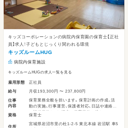
キッズコーポレーションの病院内保育園の保育士【正社
員】求人！子どもとじっくり関われる環境
キッズルームHUG
病院内保育施設
キッズルームHUGの求人一覧を見る
正社員
雇用形態
月収193,300円 〜 237,800円
給与
保育業務全般を担います。保育計画の作成、活
仕事
内容
動の実施、行事運営、保護者対応、日誌や連絡帳
の記録業務など、幅広い保育業務に携わってい
保育士
資格
ただきます。少人数制の保育園が多く、子ども
宮城県岩沼市里の杜1-2-5 東北本線 岩沼駅 車5
たち一人ひとりに丁寧に関わることができる環
住所