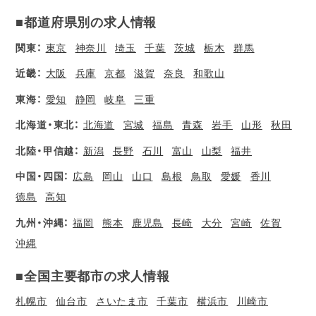
■都道府県別の求人情報
関東：
東京
神奈川
埼玉
千葉
茨城
栃木
群馬
近畿：
大阪
兵庫
京都
滋賀
奈良
和歌山
東海：
愛知
静岡
岐阜
三重
北海道・東北：
北海道
宮城
福島
青森
岩手
山形
秋田
北陸・甲信越：
新潟
長野
石川
富山
山梨
福井
中国・四国：
広島
岡山
山口
島根
鳥取
愛媛
香川
徳島
高知
九州・沖縄：
福岡
熊本
鹿児島
長崎
大分
宮崎
佐賀
沖縄
■全国主要都市の求人情報
札幌市
仙台市
さいたま市
千葉市
横浜市
川崎市