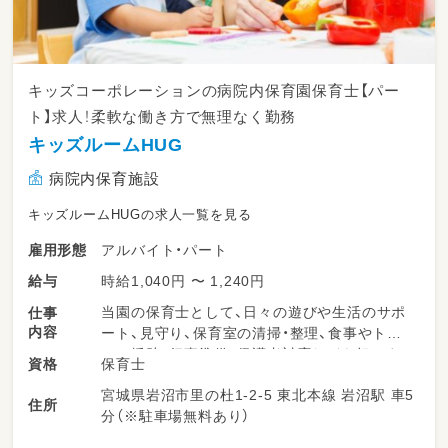
キッズコーポレーションの病院内保育園保育士【パー
ト】求人！柔軟な働き方で無理なく勤務
キッズルームHUG
病院内保育施設
キッズルームHUGの求人一覧を見る
アルバイト・パート
雇用形態
時給1,040円 〜 1,240円
給与
当園の保育士として、日々の遊びや生活のサポ
仕事
内容
ート、見守り、保育室の清掃・整理、食事やトイ
レの援助、行事準備、保護者対応などを担いま
保育士
資格
す。柔軟な保育環境の中で、子どもたち一人ひ
宮城県岩沼市里の杜1-2-5 東北本線 岩沼駅 車5
とりにしっかり向き合える時間が多くありま
住所
分（※駐車場無料あり）
す。勤務日数や時間は相談可能で、ライフスタ
イルに合わせて無理なく働けるのが特長です。