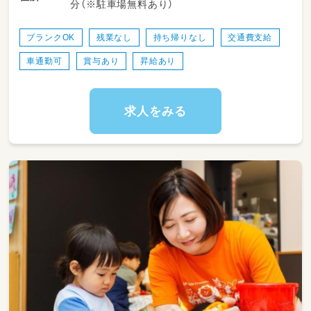
分（※駐車場無料あり）
境です。チームで連携しながら、柔軟で子ども
主体の保育を実践していただきます。
ブランクOK
残業なし
持ち帰りなし
交通費支給
＜スケジュール例＞
車通勤可
賞与あり
昇給あり
・08:15～登園
・09:00～自発的な活動(室内遊び/お散歩)
・11:00～昼食
・12:30～午睡(事務作業/ブレスチェック/休憩)
求人をみる
・15:00～自発的な活動(室内遊び/お散歩)
・16:30～降園