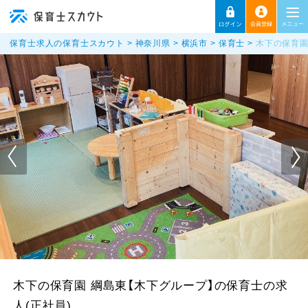
保育士求人の保育士スカウト
神奈川県
横浜市
保育士
木下の保育園
木下の保育園 綱島東【木下グループ】の保育士の求
人(正社員)