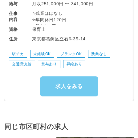
月収251,000円 〜 341,000円
給与
⭐残業ほぼなし
仕事
内容
⭐年間休日120日
⭐賞与年2回
保育士
資格
⭐家賃5000円～/月の社宅利用可
東京都葛飾区立石6-35-14
住所
⭐人間関係の良好な職場◎
＜仕事内容＞
駅チカ
未経験OK
ブランクOK
残業なし
朝の活動からお散歩、給食、
交通費支給
賞与あり
昇給あり
お昼寝・おやつの見守りなど、
日々の保育業務を中心に
行事やイベントの企画・実行などの
園内業務もお願いします。
求人をみる
━━━◆◇◆━━━━━━━━━━━━━━
▼イベント例
・お誕生日会
・4月：入園式
同じ市区町村の求人
・6月：保育参観
・8月：夏祭り