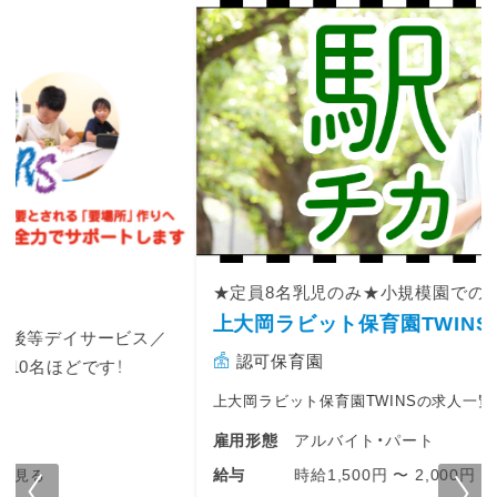
・10月：運動会、ハロウィン
・12月：クリスマス
・3月：ひな祭り、卒園式 など
※保護者が参加するイベントは年3回程度
★定員8名乳児のみ★小規模園でのお仕事です♪
上大岡ラビット保育園TWINS
認可保育園
上大岡ラビット保育園TWINSの求人一覧を見る
アルバイト・パート
雇用形態
時給1,500円 〜 2,000円
給与