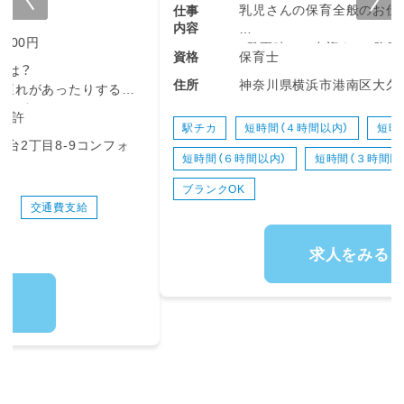
乳児さんの保育全般のお仕事です！
仕事
内容
・登園時のお出迎えと、降園時の笑顔のお見送り
保育士
資格
👋
神奈川県横浜市港南区大久保１丁目４−５
住所
・子どもたちの年齢や発達に合わせた日々の保
育活動（お散歩その他の活動）
・お散歩や戸外活動での安全な見守りと引率☀️
駅チカ
短時間（４時間以内）
短時間（５時間以内）
・食事、お着替え、トイレなど、基本的生活習慣
短時間（６時間以内）
短時間（３時間以内）
未経験OK
が身につくような温かいサポート
・お昼寝（午睡）の準備と、睡眠中の安全チェッ
ブランクOK
ク
・保育室の環境設定や、おもちゃの消毒など衛生
管理✨
求人をみる
※未経験の方や経験が浅い方でも、周りの先輩
スタッフが優しくフォローしますのでご安心く
ださいね😊