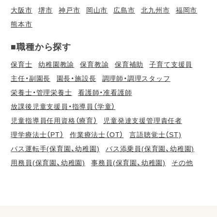
大阪市
堺市
神戸市
岡山市
広島市
北九州市
福岡市
熊本市
■職種から探す
保育士
幼稚園教諭
保育教諭
保育補助
子育て支援員
主任・副園長
園長・施設長
調理師・調理スタッフ
栄養士・管理栄養士
看護師・准看護師
放課後児童支援員・指導員（学童）
児童指導員任用資格（療育）
児童発達支援管理責任者
理学療法士（PT）
作業療法士（OT）
言語聴覚士（ST)
バス運転手(保育園、幼稚園)
バス添乗員(保育園、幼稚園)
用務員(保育園、幼稚園)
事務員(保育園、幼稚園)
その他