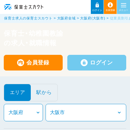
保育士求人の保育士スカウト
大阪府全域
大阪府(大阪市)
従業員割引
保育士・幼稚園教諭
の求人・就職情報
会員登録
ログイン
エリア
駅から