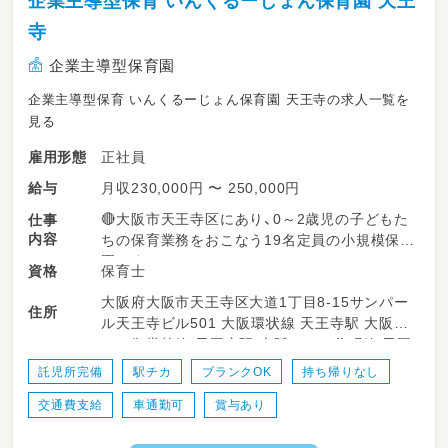
企業主導型保育 いんくるーじょん保育園 天王
寺
企業主導型保育園
企業主導型保育 いんくるーじょん保育園 天王寺の求人一覧を
見る
正社員
雇用形態
月収230,000円 〜 250,000円
給与
🔴大阪市天王寺区にあり、0～2歳児の子どもた
仕事
内容
ちの保育業務をおこなう19名定員の小規模保育
園です。
保育士
資格
大阪府大阪市天王寺区大道1丁目8-15サンパー
🔴保育士業務
住所
ル天王寺ビル501 大阪環状線 天王寺駅 大阪メ
・食事・睡眠・トイレなどの保育全般業務
トロ御堂筋線 天王寺駅 大阪メトロ谷町線 天王
・イベント企画～実施
寺駅
・保育計画立案や保育記録
託児所完備
駅チカ
ブランクOK
持ち帰りなし
・ご家族対応
交通費支給
車通勤可
賞与あり
🔴0歳～2歳それぞれの年齢に担当の保育士がつ