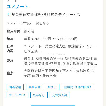
＃【長く働ける環境】
ユメノート
・年間休日は121日。有給消化率100%。
児童発達支援施設・放課後等デイサービス
・ICT化促進中！ 事務スタッフの配置等で先生
たちの負担を軽減
ユメノートの求人一覧を見る
・職員専用の休憩室があるので、休憩は仮眠をと
正社員
雇用形態
ったりしっかりとリフレッシュ可能です
・定期的なミーティング、1on1も実施します！
年収3,200,000円 〜 5,000,000円
給与
スタッフと法人が連携し、子ども中心の保育を
ユメノート 児童発達支援・放課後等デイサー
仕事
密に行います
内容
ビス業務
・産休育休制度もあり、取得復帰率は90％！運営
ユメミ 短期入所業務
園での託児も利用可能です
保育士 幼稚園教諭第一種 幼稚園教諭第二種 放
資格
ユメライブ 就労継続支援B型・生活介護業務
課後児童支援員・指導員（学童） 児童発達支援管
常勤は業務全般 非常勤はおもに直接業務
皆様のご応募、挑戦をお待ちしております！
理責任者 高等学校教諭普通免許 中学校教諭普
大阪府大阪市平野区加美西2-4-1 大和路線 加
住所
通免許 小学校教諭普通免許 社会福祉士 言語聴
美駅 南西へ徒歩６分
覚士 作業療法士 理学療法士 心理士 精神保健
福祉士 普通自動車運転免許
園長候補
主任候補
駅チカ
短時間（３時間以内）
ブランクOK
残業なし
交通費支給