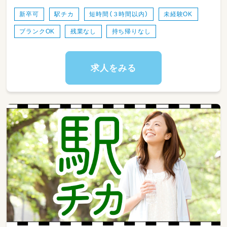
駅 徒歩3分
・クラスの安全で清潔な環境を整えます。
新卒可
駅チカ
短時間（３時間以内）
未経験OK
ブランクOK
残業なし
持ち帰りなし
求人をみる