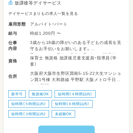
放課後等デイサービス
デイサービスまりもの求人一覧を見る
アルバイト・パート
雇用形態
時給1,200円 〜
給与
3歳から18歳の障がいのある子どもの成長を見
仕事
内容
守るお手伝いをお願いします。
子どもたちは元気で素直な子ばかり♪新店続々
保育士 無資格 放課後児童支援員・指導員（学
資格
OPEN予定！！
童）
大阪府大阪市生野区巽南5-15-22大生マンショ
【主な業務内容】
住所
ン巽1号棟 大和路線 平野駅 大阪メトロ千日前
●子どもの療育支援
線 南巽駅
●イベントやプログラムの企画、実施
●保護者との連絡、やりとり
新卒可
無資格OK
短時間（４時間以内）
●事務作業 など
短時間（５時間以内）
短時間（６時間以内）
短時間（３時間以内）
未経験OK