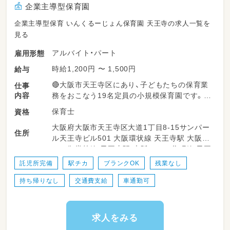
企業主導型保育園
企業主導型保育 いんくるーじょん保育園 天王寺の求人一覧を
見る
アルバイト・パート
雇用形態
時給1,200円 〜 1,500円
給与
🔴大阪市天王寺区にあり、子どもたちの保育業
仕事
内容
務をおこなう19名定員の小規模保育園です。
保育士
資格
🔴保育士業務
大阪府大阪市天王寺区大道1丁目8-15サンパー
・食事・睡眠・トイレなどの保育全般業務
住所
ル天王寺ビル501 大阪環状線 天王寺駅 大阪メ
・イベント企画～実施
トロ御堂筋線 天王寺駅 大阪メトロ谷町線 天王
・保育計画立案や保育記録
寺駅
・ご家族対応
託児所完備
駅チカ
ブランクOK
残業なし
持ち帰りなし
交通費支給
車通勤可
🔴それぞれの年齢に担当の保育士がついていま
すが、活動内容はみんなで一緒に考えます。
求人をみる
※雇用期間1年（原則更新）