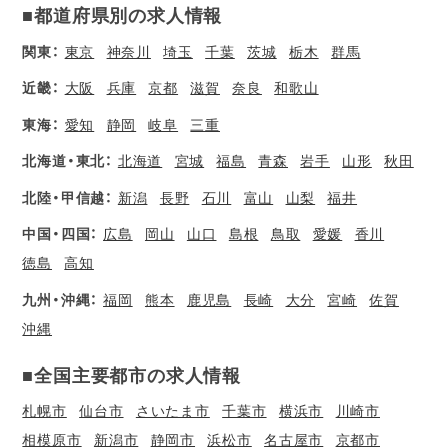
■都道府県別の求人情報
関東：
東京
神奈川
埼玉
千葉
茨城
栃木
群馬
近畿：
大阪
兵庫
京都
滋賀
奈良
和歌山
東海：
愛知
静岡
岐阜
三重
北海道・東北：
北海道
宮城
福島
青森
岩手
山形
秋田
北陸・甲信越：
新潟
長野
石川
富山
山梨
福井
中国・四国：
広島
岡山
山口
島根
鳥取
愛媛
香川
徳島
高知
九州・沖縄：
福岡
熊本
鹿児島
長崎
大分
宮崎
佐賀
沖縄
■全国主要都市の求人情報
札幌市
仙台市
さいたま市
千葉市
横浜市
川崎市
相模原市
新潟市
静岡市
浜松市
名古屋市
京都市