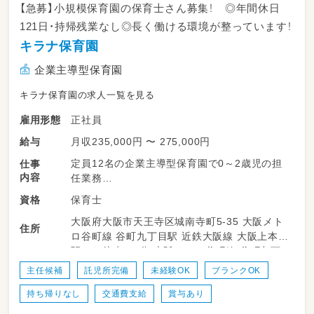
【急募】小規模保育園の保育士さん募集！ ◎年間休日
121日・持帰残業なし◎長く働ける環境が整っています！
キラナ保育園
企業主導型保育園
キラナ保育園の求人一覧を見る
正社員
雇用形態
月収235,000円 〜 275,000円
給与
定員12名の企業主導型保育園で0～2歳児の担
仕事
内容
任業務
保育士
資格
・日々の保育計画作成と保育
大阪府大阪市天王寺区城南寺町5-35 大阪メト
・保護者さまの対応
住所
ロ谷町線 谷町九丁目駅 近鉄大阪線 大阪上本町
・記録等に係る事務作業（全てPCで行います）
駅から徒歩で5分 大阪メトロ谷町線 谷町九丁
目駅から徒歩で10分 近鉄大阪線 大阪上本町駅
＜ 保育の内容 ＞例
主任候補
託児所完備
未経験OK
ブランクOK
近鉄大阪線 大阪上本町駅から徒歩で5分 大阪
・7:30~9:00 自由遊び
持ち帰りなし
交通費支給
賞与あり
メトロ谷町線 谷町九丁目駅から徒歩で10分
・9:00~2歳児まではおやつ後、設定保育（戸外活
動や製作、リトミックなど）