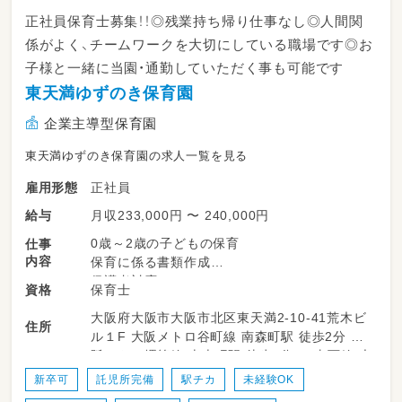
正社員保育士募集！！◎残業持ち帰り仕事なし◎人間関
係がよく、チームワークを大切にしている職場です◎お
子様と一緒に当園・通勤していただく事も可能です
東天満ゆずのき保育園
企業主導型保育園
東天満ゆずのき保育園の求人一覧を見る
正社員
雇用形態
月収233,000円 〜 240,000円
給与
0歳～2歳の子どもの保育
仕事
内容
保育に係る書類作成
保護者対応
保育士
資格
大阪府大阪市大阪市北区東天満2-10-41荒木ビ
住所
ル１F 大阪メトロ谷町線 南森町駅 徒歩2分 大
阪メトロ堺筋線 南森町駅 徒歩2分 JR東西線 大
阪天満宮駅 徒歩2分
新卒可
託児所完備
駅チカ
未経験OK