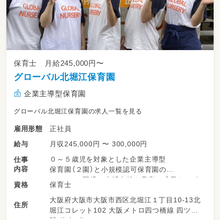
保育士 月給245,000円〜
グローバル北堀江保育園
企業主導型保育園
グローバル北堀江保育園の求人一覧を見る
正社員
雇用形態
月収245,000円 〜 300,000円
給与
０～５歳児を対象とした企業主導型
仕事
内容
保育園（２園）と小規模認可保育園の
・クラスの園児の生活全般を見守り成長をサポ
保育士
資格
ートします。
大阪府大阪市大阪市西区北堀江１丁目10-13北
・遊びや学びの活動を計画・実施します。
住所
堀江コレット102 大阪メトロ四つ橋線 四ツ橋
・保護者との連絡・相談に対応します。