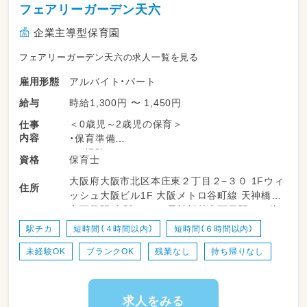
フェアリーガーデン天六
企業主導型保育園
フェアリーガーデン天六の求人一覧を見る
アルバイト・パート
雇用形態
時給1,300円 〜 1,450円
給与
＜0歳児～2歳児の保育＞
仕事
内容
・保育準備
・お掃除
保育士
資格
・お散歩の付き添い
大阪府大阪市北区本庄東２丁目２−３０ 1Fウィ
・お昼寝中の見守り
住所
ッシュ大阪ビル1F 大阪メトロ谷町線 天神橋筋
・連絡帳や日誌の記入もお願いする場合がござ
六丁目駅 大阪メトロ 天神橋筋六丁目駅から徒
います（勤務する時間帯による）
歩で5分 大阪メトロ堺筋線 天神橋筋六丁目駅
駅チカ
短時間（４時間以内）
短時間（６時間以内）
大阪メトロ 天神橋筋六丁目駅から徒歩で5分
〈こんな方が向いています♪〉
未経験OK
ブランクOK
残業なし
持ち帰りなし
・お子さまの事もスタッフの事も大事にできる
人
・担任を主で行うより影でサポートしたい方
・人の役に立ちたい、何より子どもが大好きな
求人をみる