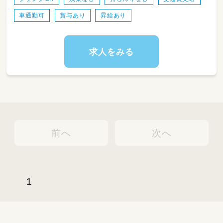
お手伝いをお願いします♪
車通勤可
賞与あり
昇給あり
アットホームな職場なので、職員同士も協力し
ながらお子さまひとりひとりと向き合った保育
が可能です★
求人をみる
前へ
次へ
1