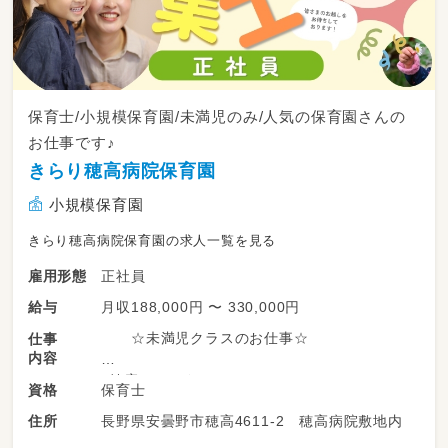
保育士/小規模保育園/未満児のみ/人気の保育園さんの
お仕事です♪
きらり穂高病院保育園
小規模保育園
きらり穂高病院保育園の求人一覧を見る
正社員
雇用形態
月収188,000円 〜 330,000円
給与
☆未満児クラスのお仕事☆
仕事
内容
・健康チェック
保育士
資格
・屋内、外遊びの補助、見守り
長野県安曇野市穂高4611-2 穂高病院敷地内
住所
・昼食、おやつの介助
・午睡チェック