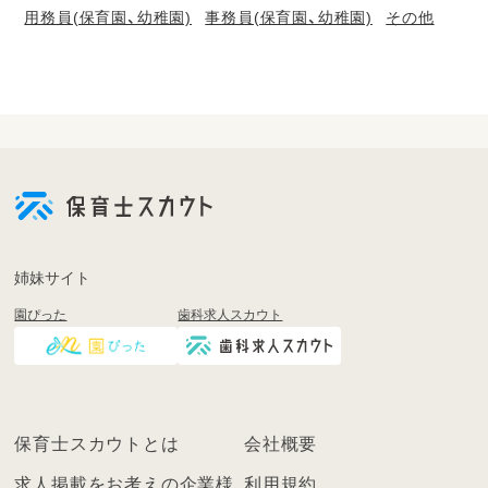
用務員(保育園、幼稚園)
事務員(保育園、幼稚園)
その他
会
員
登
録
も
姉妹サイト
し
園ぴった
歯科求人スカウト
く
は
ロ
グ
イ
保育士スカウトとは
会社概要
ン
を
求人掲載をお考えの企業様
利用規約