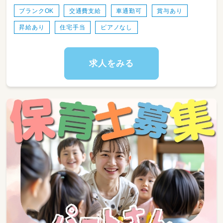
・トイレ、お着換えの補助
ブランクOK
交通費支給
車通勤可
賞与あり
・日誌等の記入 など
昇給あり
住宅手当
ピアノなし
☆ピアノスキル不問！
☆ブランクOK！
求人をみる
7名の保育士が協力しながら保育をしています♪