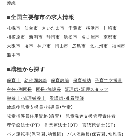
沖縄
■全国主要都市の求人情報
札幌市
仙台市
さいたま市
千葉市
横浜市
川崎市
相模原市
新潟市
静岡市
浜松市
名古屋市
京都市
大阪市
堺市
神戸市
岡山市
広島市
北九州市
福岡市
熊本市
■職種から探す
保育士
幼稚園教諭
保育教諭
保育補助
子育て支援員
主任・副園長
園長・施設長
調理師・調理スタッフ
栄養士・管理栄養士
看護師・准看護師
放課後児童支援員・指導員（学童）
児童指導員任用資格（療育）
児童発達支援管理責任者
理学療法士（PT）
作業療法士（OT）
言語聴覚士（ST)
バス運転手(保育園、幼稚園)
バス添乗員(保育園、幼稚園)