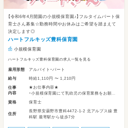
【令和6年4月開園の小規模保育園♪】フルタイムパート保
育士さん募集☆勤務時間やお休みはご希望を踏まえて
決定します◎
ハートフルキッズ豊科保育園
小規模保育園
ハートフルキッズ豊科保育園の求人一覧を見る
アルバイト・パート
雇用形態
時給1,110円 〜 1,210円
給与
★お仕事内容★
仕事
内容
・小規模保育園にて乳幼児の保育業務をお願い
します！
保育士
資格
ご担当はご希望やご経験を踏まえて決定致しま
長野県安曇野市豊科4472-1-2 北アルプス線 豊
すので、ご安心ください。
住所
科駅 最寄駅から徒歩7分