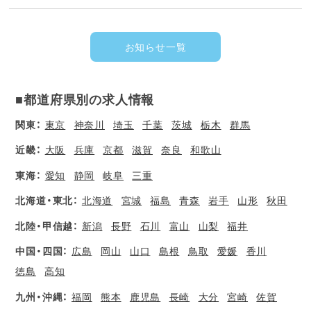
お知らせ一覧
■都道府県別の求人情報
関東：
東京
神奈川
埼玉
千葉
茨城
栃木
群馬
近畿：
大阪
兵庫
京都
滋賀
奈良
和歌山
東海：
愛知
静岡
岐阜
三重
北海道・東北：
北海道
宮城
福島
青森
岩手
山形
秋田
北陸・甲信越：
新潟
長野
石川
富山
山梨
福井
中国・四国：
広島
岡山
山口
島根
鳥取
愛媛
香川
徳島
高知
九州・沖縄：
福岡
熊本
鹿児島
長崎
大分
宮崎
佐賀