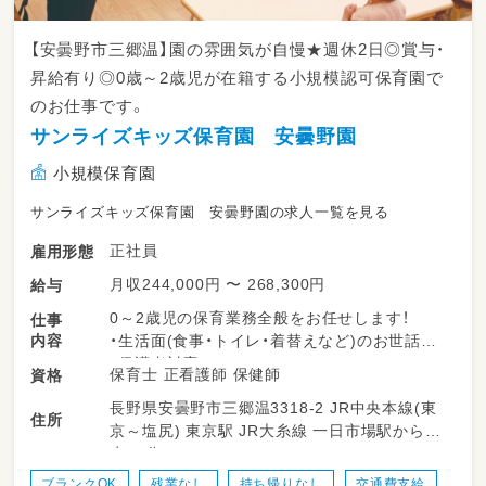
【安曇野市三郷温】園の雰囲気が自慢★週休2日◎賞与・
昇給有り◎0歳～2歳児が在籍する小規模認可保育園で
のお仕事です。
サンライズキッズ保育園 安曇野園
小規模保育園
サンライズキッズ保育園 安曇野園の求人一覧を見る
正社員
雇用形態
月収244,000円 〜 268,300円
給与
0～2歳児の保育業務全般をお任せします！
仕事
内容
・生活面(食事・トイレ・着替えなど)のお世話
・保護者対応
保育士 正看護師 保健師
資格
・行事の準備、実行(行事は少なめ)
長野県安曇野市三郷温3318-2 JR中央本線(東
・掃除や雑務
住所
京～塩尻) 東京駅 JR大糸線 一日市場駅から徒
・書類関係(連絡帳はアプリを使用)
歩17分
子どもたちが楽しく安全に過ごせるよう
ブランクOK
残業なし
持ち帰りなし
交通費支給