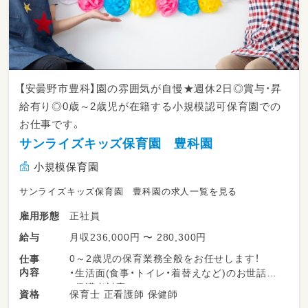
【安曇野市豊科】園の雰囲気が自慢★週休2日◎賞与・昇
給有り◎0歳～2歳児が在籍する小規模認可保育園での
お仕事です。
サンライズキッズ保育園 豊科園
小規模保育園
サンライズキッズ保育園 豊科園の求人一覧を見る
正社員
雇用形態
月収236,000円 〜 280,300円
給与
0～2歳児の保育業務全般をお任せします！
仕事
内容
・生活面(食事・トイレ・着替えなど)のお世話
・保護者対応
保育士 正看護師 保健師
資格
・行事の準備、実行(行事は少なめ)