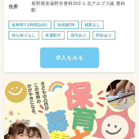
長野県安曇野市豊科332-1 北アルプス線 豊科
・掃除や雑務
住所
駅
・書類関係(連絡帳はアプリを使用)
子どもたちが楽しく安全に過ごせるよう
短時間（３時間以内）
未経験OK
残業なし
お手伝いをお願いします♪
持ち帰りなし
車通勤可
賞与あり
昇給あり
アットホームな職場なので、職員同士も協力し
ながらお子さまひとりひとりと向き合った保育
が可能です★
求人をみる