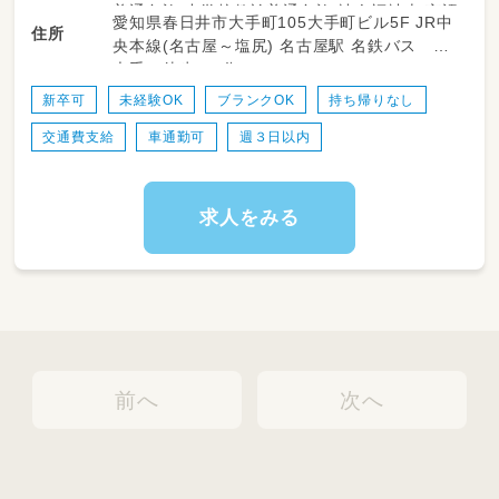
タです◎
普通免許 小学校教諭普通免許 社会福祉士 言語
愛知県春日井市大手町105大手町ビル5F JR中
不安な方はお気軽にご相談ください！
住所
聴覚士 作業療法士 理学療法士 心理士 普通自
央本線(名古屋～塩尻) 名古屋駅 名鉄バス 上
動車運転免許
大手 徒歩 2分
新卒可
未経験OK
ブランクOK
持ち帰りなし
交通費支給
車通勤可
週３日以内
求人をみる
前へ
次へ