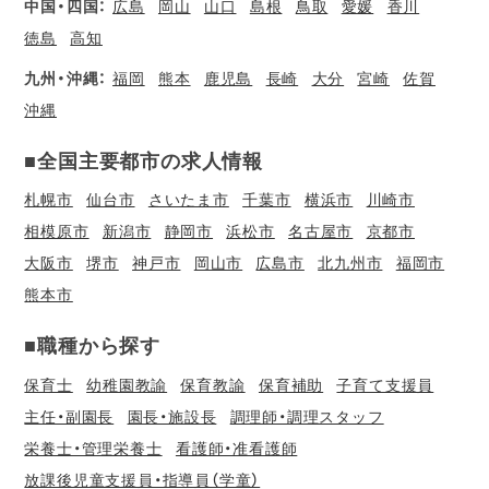
中国・四国：
広島
岡山
山口
島根
鳥取
愛媛
香川
徳島
高知
九州・沖縄：
福岡
熊本
鹿児島
長崎
大分
宮崎
佐賀
沖縄
■全国主要都市の求人情報
札幌市
仙台市
さいたま市
千葉市
横浜市
川崎市
相模原市
新潟市
静岡市
浜松市
名古屋市
京都市
大阪市
堺市
神戸市
岡山市
広島市
北九州市
福岡市
熊本市
■職種から探す
保育士
幼稚園教諭
保育教諭
保育補助
子育て支援員
主任・副園長
園長・施設長
調理師・調理スタッフ
栄養士・管理栄養士
看護師・准看護師
放課後児童支援員・指導員（学童）