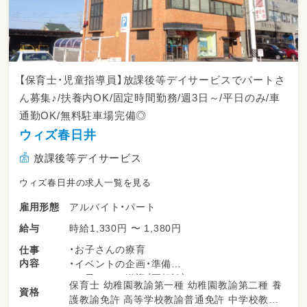
【保育士・児童指導員】放課後等デイサービスでパートさ
ん募集♪/扶養内OK/固定時間勤務/週3日～/平日のみ/車
通勤OK/無料駐車場完備◎
ウィズ春日井
放課後等デイサービス
ウィズ春日井の求人一覧を見る
アルバイト・パート
雇用形態
時給1,330円 〜 1,380円
給与
・お子さんの療育
仕事
内容
・イベントの企画・準備
・お子さんの送迎（要相談）
保育士 幼稚園教諭第一種 幼稚園教諭第二種 養
資格
車の車種はNBOX、ルーミー、ソリオ、シエン
護教諭免許 高等学校教諭普通免許 中学校教諭