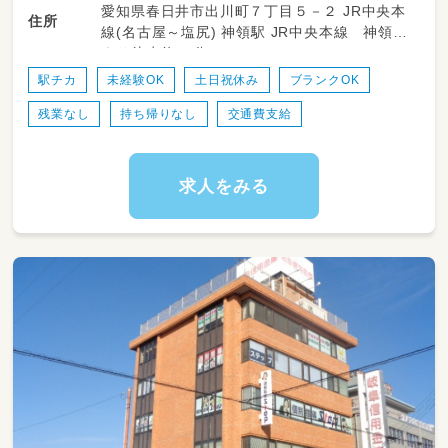
愛知県春日井市出川町７丁目５－２ JR中央本
住所
線(名古屋～塩尻) 神領駅 JR中央本線 神領駅
より徒歩約10分
駅チカ
未経験OK
土日祝休み
ブランクOK
残業なし
持ち帰りなし
交通費支給
求人をみる