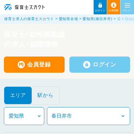
保育士求人の保育士スカウト
愛知県全域
愛知県(春日井市)
週４日以
保育士・幼稚園教諭
の求人・就職情報
会員登録
ログイン
エリア
駅から