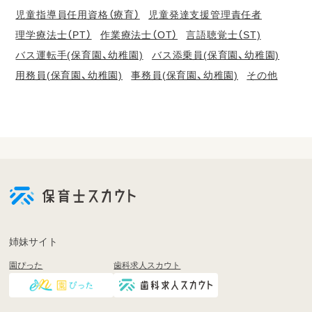
児童指導員任用資格（療育）
児童発達支援管理責任者
理学療法士（PT）
作業療法士（OT）
言語聴覚士（ST)
バス運転手(保育園、幼稚園)
バス添乗員(保育園、幼稚園)
用務員(保育園、幼稚園)
事務員(保育園、幼稚園)
その他
会
員
登
録
も
姉妹サイト
し
園ぴった
歯科求人スカウト
く
は
ロ