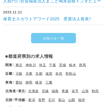
人部門）：社会福祉法人まこと鳴滝会様インタビュー
2025.11.21
保育士スカウトアワード2025 受賞法人発表！
お知らせ一覧
■都道府県別の求人情報
関東：
東京
神奈川
埼玉
千葉
茨城
栃木
群馬
近畿：
大阪
兵庫
京都
滋賀
奈良
和歌山
東海：
愛知
静岡
岐阜
三重
北海道・東北：
北海道
宮城
福島
青森
岩手
山形
秋田
北陸・甲信越：
新潟
長野
石川
富山
山梨
福井