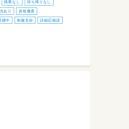
残業なし
持ち帰りなし
当あり
資格優遇
活躍中
制服支給
詳細応相談
2～3名）の療育や送迎を担当していただき
導できるプロフェッショナルな技術が身に
ります。。