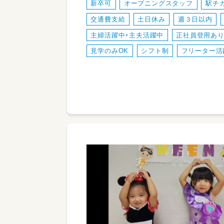
新卒可
オープニングスタッフ
駅チ
交通費支給
土日休み
週３日以内
主婦活躍中・主夫活躍中
正社員登用あ
見学のみOK
シフト制
フリーター活