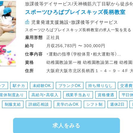
放課後等デイサービス/天神橋筋六丁目駅から徒歩
スポーツひろばプレイスキッズ長柄教室
児童発達支援施設・放課後等デイサービス
スポーツひろばプレイスキッズ長柄教室の求人一覧を見る
正社員
雇用形態
月収256,783円 〜 300,000円
給与
・運動の指導（学校体育・粗大運動等）
仕事
内容
・視覚認知トレーニングの指導
幼稚園教諭第一種 幼稚園教諭第二種 幼稚園教諭第二種 放課後児童支援員・指導員
資格
・脳機能向上トレーニングの指導
（学童） 高等学校教諭普通免許 中学校教諭普通免許 小学校教諭普通免許 社会福祉士
大阪府大阪市北区長柄西１－４－９－４F 大阪メトロ堺筋線 天神橋筋六丁目駅 徒歩
住所
・学習（国語・算数）の指導
心理士 精神保健福祉士
5分 大阪メトロ谷町線 天神橋筋六丁目駅 徒
・運営事務（予約管理・請求業務等）
ッフ
駅チカ
未経験OK
ブランクOK
持ち帰りなし
交通費
・保護者対応
・産休制度あり
高給与・高収入
残業手当あり
資格優遇
平日
・送迎 など
幼児から高校生まで、どんなお子様でも指
制服支給
詳細応相談
見学のみOK
シフト制
週休2日
つくため、ご自身のスキルアップにもつなが
充実した新人研修をご用意しております。
求人をみる
未経験の方も安心してご応募ください！