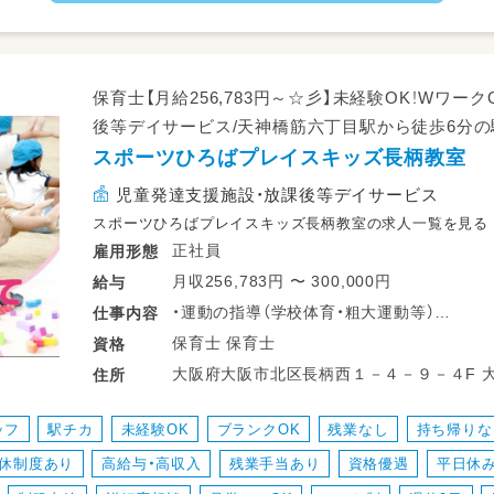
保育士【月給256,783円～☆彡】未経験OK！Wワー
後等デイサービス/天神橋筋六丁目駅から徒歩6分
スポーツひろばプレイスキッズ長柄教室
児童発達支援施設・放課後等デイサービス
スポーツひろばプレイスキッズ長柄教室の求人一覧を見る
正社員
雇用形態
月収256,783円 〜 300,000円
給与
・運動の指導（学校体育・粗大運動等）
仕事
内容
・視覚認知トレーニングの指導
保育士 保育士
資格
・脳機能向上トレーニングの指導
大阪府大阪市北区長柄西１－４－９－４F 大阪メトロ堺筋線 天神橋筋六丁目駅 徒歩
住所
・学習（国語・算数）の指導
5分 大阪メトロ谷町線 天神橋筋六丁目駅 徒
・運営事務（予約管理・請求業務等）
ッフ
駅チカ
未経験OK
ブランクOK
残業なし
持ち帰りな
・保護者対応
産休制度あり
高給与・高収入
残業手当あり
資格優遇
平日休
・送迎 など