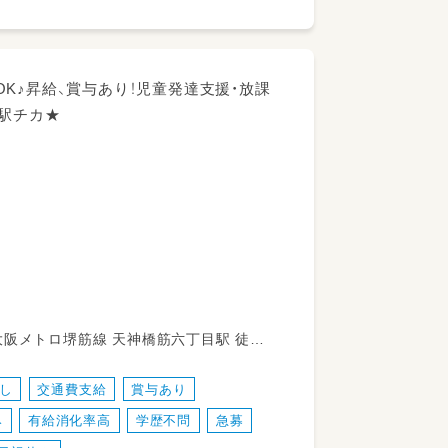
クOK♪昇給、賞与あり！児童発達支援・放課
の駅チカ★
歩5分
し
交通費支給
賞与あり
み
有給消化率高
学歴不問
急募