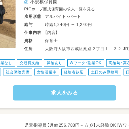
小規模保育園
RICホープ西成保育園の求人一覧を見る
アルバイト・パート
雇用形態
時給1,240円 〜 1,240円
給与
【内容】
仕事
内容
◎保育全般
保育士
資格
子どもたちの生活のサポートをしてもらい
大阪府大阪市西成区潮路２丁目１－３２ JR京都線 京都駅 大阪市営地下鉄堺筋線
住所
登園・降園の受け入れ・送り出し
天下茶屋駅・南海鉄道 天下茶屋・地下鉄四
食事の介助
残業なし
交通費支給
昇給あり
Wワーク・副業OK
高給与・高
トイレの援助
社会保険完備
女性活躍中
経験者歓迎
土日のみ勤務可
遊び・活動の援助
環境整備・安全管理
求人をみる
児童指導員【月給256,783円～☆彡】未経験OK！W