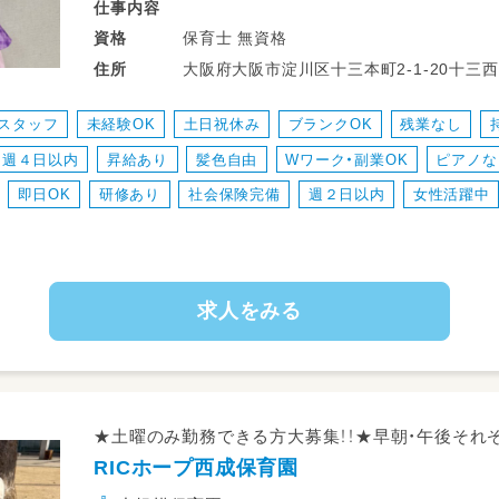
仕事
内容
保育士 無資格
資格
住所
スタッフ
未経験OK
土日祝休み
ブランクOK
残業なし
週４日以内
昇給あり
髪色自由
Wワーク・副業OK
ピアノな
即日OK
研修あり
社会保険完備
週２日以内
女性活躍中
求人をみる
★土曜のみ勤務できる方大募集！！★早朝・午後それ
RICホープ西成保育園