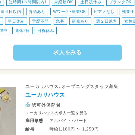
カ
短時間（６時間以内）
未経験OK
土日祝休み
ブランクOK
・日報等の記入
週４日以内
昇給あり
Wワーク・副業OK
ピアノなし
残業手
・教室内の清掃や美化
・送迎 など
り
平日休み
学歴不問
急募
研修あり
週２日以内
女性
躍中
週休2日
日祝休み
主に発達障害のお子様たちの個別・少人数（
ます。
幼児から高校生まで、どんなお子様でも指
求人をみる
つくため、ご自身のスキルアップにもつなが
充実した新人研修をご用意しております。
未経験の方も安心してご応募ください！
ユーカリハウス、オープニングスタッフ募集
ユーカリハウス
認可外保育園
ユーカリハウスの求人一覧を見る
アルバイト・パート
雇用形態
時給1,180円 〜 1,250円
給与