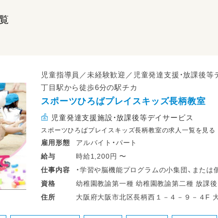
覧
児童指導員／未経験歓迎／児童発達支援・放課後等
丁目駅から徒歩6分の駅チカ
スポーツひろばプレイスキッズ長柄教室
児童発達支援施設・放課後等デイサービス
スポーツひろばプレイスキッズ長柄教室の求人一覧を見る
アルバイト・パート
雇用形態
時給1,200円 〜
給与
・学習や脳機能プログラムの小集団、または個
仕事
内容
・視知覚トレーニングの個別指導（児童発達支
幼稚園教諭第一種 幼稚園教諭第二種 放課後児童支援員・指導員（学童） 高等学校教諭
資格
・休憩スペースでの利用者の掌握
普通免許 中学校教諭普通免許 小学校教諭普通免許 社会福祉士 心理士 精神保健福祉
大阪府大阪市北区長柄西１－４－９－４F 大阪メトロ堺筋線 天神橋筋六丁目駅 徒歩
住所
・簡単なPC入力や集計などの教室事務
士
5分 大阪メトロ谷町線 天神橋筋六丁目駅 徒
・教材や玩具の準備や作成