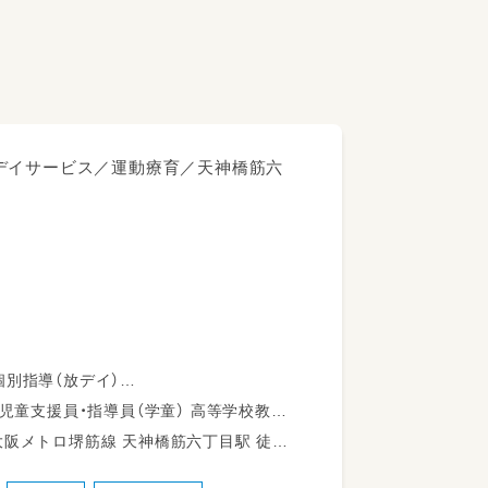
デイサービス／運動療育／天神橋筋六
別指導（放デイ）
援）
歩5分