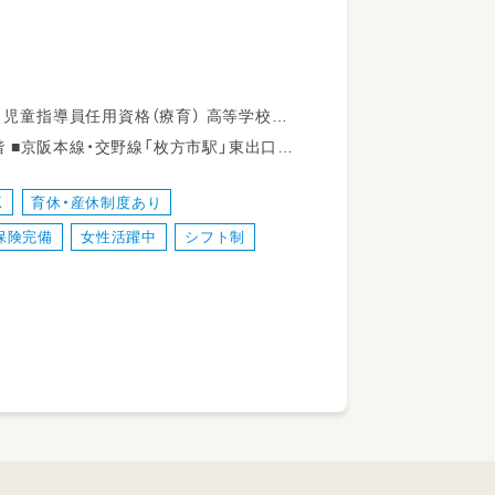
て下さいね◎
に行ってから教室に出勤することもありま
口よ
学を専修する学科を卒業した方
9分
K
育休・産休制度あり
をします。プリントやカードの他、おも
保険完備
女性活躍中
シフト制
に6か月間の個別支援計画を作成していま
導を実施します。
導では1時間半～3時間の指導をしま