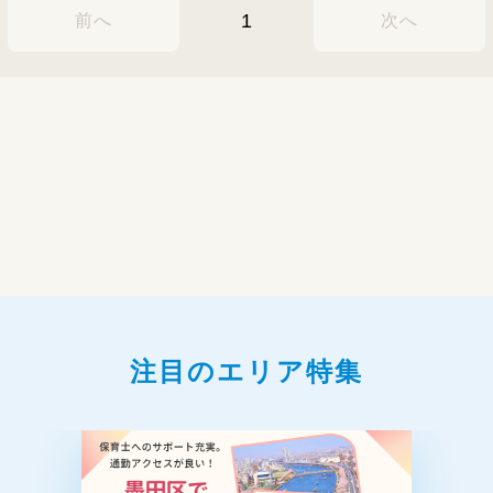
↓
1
前へ
次へ
終礼｜スタッフ間でお子さま保護者さまの
↓
退勤｜本日もお疲れさまでした！
注目のエリア特集