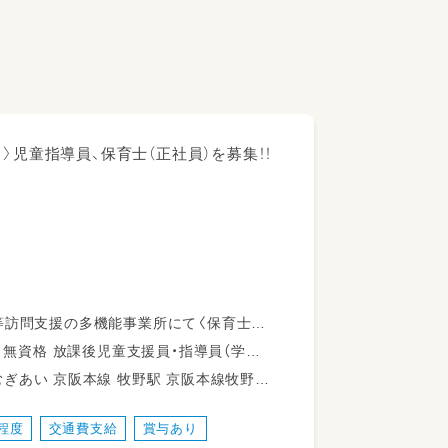
〉児童指導員、保育士（正社員）を募集！！
等訪問支援の多機能事業所にて〈保育士〉
京阪本線牧野駅
0分 京阪本線樟葉駅から徒歩39分
門員 言語聴覚士 作業療法士 理学療法士 心理士 精神保健福祉士 普通自動車運転免許
程度
交通費支給
賞与あり