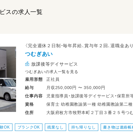
ビスの求人一覧
〈完全週休２日制・毎年昇給、賞与年２回、退職金あり
つむぎあい
放課後等デイサービス
つむぎあいの求人一覧を見る
正社員
雇用形態
月収250,000円 〜 350,000円
給与
児童指導員・放課後等デイサービス・保育所
仕事
内容
としてのお仕事をお願いします。
保育士 幼稚園教諭第一種 幼稚園教諭第二種 無資格 放課後児童支援員・指導員（学童）
資格
児童発達支援管理責任者 サービス管理責任者 正看護師 准看護師 養護教諭免許 高等
大阪府枚方市牧野本町２丁目３番２５号つむぎあい 京阪本線 牧野駅 
住所
【主な仕事内容】
学校教諭普通免許 中学校教諭普通免許 小学校教諭普通免許 社会福祉士 相談支援専
から徒歩15分 京阪本線御殿山駅から徒歩3
◎お子様への療育支援
験OK
ブランクOK
残業なし
持ち帰りなし
書き物は連絡帳
◎プログラムやイベントの企画・運営