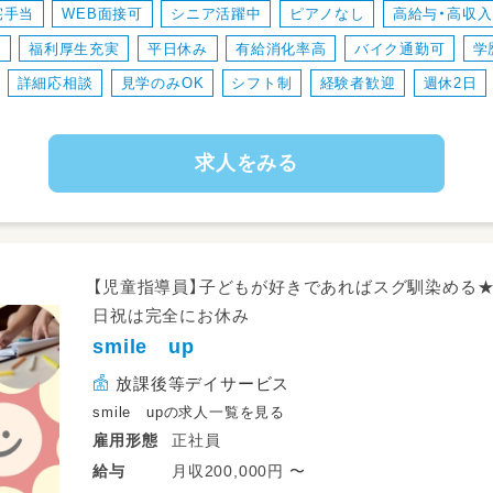
宅手当
WEB面接可
シニア活躍中
ピアノなし
高給与・高収入
◎活動・教材準備
◎活動記録の作成
り
福利厚生充実
平日休み
有給消化率高
バイク通勤可
学
◎保護者さまとの連携・サポート
詳細応相談
見学のみOK
シフト制
経験者歓迎
週休2日
◎各種事務処理
◎学校・児童のご自宅への送迎
◎学校を訪問しての児童の様子観察 など
求人をみる
【児童指導員】子どもが好きであればスグ馴染める★賞
日祝は完全にお休み
smile up
放課後等デイサービス
smile upの求人一覧を見る
正社員
雇用形態
月収200,000円 〜
給与