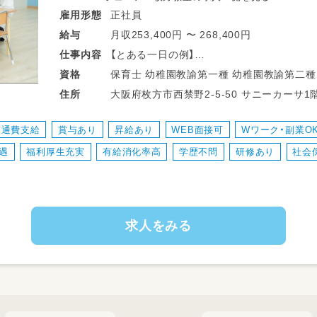
[19：00～] 退社
正社員
雇用形態
お疲れ様でした!!お帰りの際はお気をつけ
月収253,400円 〜 268,400円
給与
【とある一日の例】
仕事
内容
-- 下記資格や経験が活かせます --
※教室によって変動します※
保育士 幼稚園教諭第一種 幼稚園教諭第二種 児童指導員任用資格（療育） 高等学校教
資格
・児童指導員として2年以上経験がある方
出勤｜幼稚園・保育園や小学校に訪問支援
諭普通免許 中学校教諭普通免許 小学校教諭普通免許 社会福祉士 言語聴覚士 作業療
大阪府枚方市西禁野2-5-50 サニーカーサ1階 ■京阪本線・交野線「枚方市駅」東出
住所
・大学で社会福祉学、心理学、教育学、社会
す。
法士 理学療法士 心理士 精神保健福祉士
り徒歩5分 ■京阪交野線「宮之阪駅」より徒歩
・保育士資格をお持ちの方
↓
交通費支給
賞与あり
昇給あり
WEB面接可
Wワーク・副業O
・幼稚園教諭資格をお持ちの方
指導準備｜個別支援計画に沿って指導の準備
・教員免許をお持ちの方（科目は何でもOK）
遇
福利厚生充実
有給消化率高
学歴不問
研修あり
社会
ちゃやタブレットを使うことも。
・その他etc…
↓
個別支援計画の作成｜お子さまひとり一人
す。
求人をみる
↓
お昼｜休憩・ランチタイムです。
↓
指導｜個別支援計画に基づきお子さまに指
個別指導では45分の指導をし、小集団指
す。