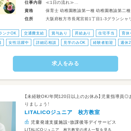
≪1日の流れ≫
仕事
内容
[10:：00～12：00] 出社・事務作業など
保育士 幼稚園教諭第一種 幼稚園教諭第二種 保育士 幼稚園教諭第二種 高等学校教諭
資格
▼
普通免許 中学校教諭普通免許 小
大阪府枚方市長尾宮前1丁目1-3グランシャリオⅡ 学研都市線 長尾駅 
住所
[12：00～13：00] お昼休憩
まで徒歩3分
近くに安くて美味しいお弁当が売ってます
ランクOK
交通費支給
賞与あり
昇給あり
住宅手当
育休
もちろん、お弁当持参OK♪
備
女性活躍中
詳細応相談
見学のみOK
経験者歓迎
週休
▼
[13：00～15：00] お子さんの受け入れ準備
▼
求人をみる
[15：00～16：00] 送迎
▼
[16：00～18：00] 療育活動
お子さんが到着!!
自由時間で遊んだり、勉強・宿題のサポート
【未経験OK/年間120日以上のお休み】児童指導員
▼
りましょう！
[18：00～18：30] 送迎
LITALICOジュニア 枚方教室
▼
[18：30～19：00] 清掃
児童発達支援施設・放課後等デイサービス
▼
LITALICOジュニア 枚方教室の求人一覧を見る