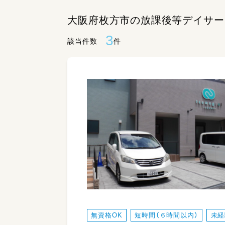
大阪府枚方市の放課後等デイサー
3
該当件数
件
無資格OK
短時間（６時間以内）
未経