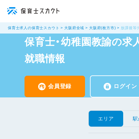
保育士求人の保育士スカウト
大阪府全域
大阪府(枚方市)
放課後等
保育士・幼稚園教諭の求人
就職情報
会員登録
ログイン
エリア
駅