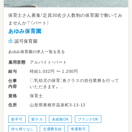
保育士さん募集！定員30名少人数制の保育園で働いてみ
ませんか？（パート）
あゆみ保育園
認可保育園
あゆみ保育園の求人一覧を見る
アルバイト・パート
雇用形態
時給1,032円 〜 1,200円
給与
〇乳幼児の保育：各クラスの担任業務を行って
仕事
内容
いただきます。
保育士
資格
【職場情報】
山形県東根市温泉町3-13-13
住所
・定員：30名
・職員数：保育士８名
新卒可
駅チカ
未経験OK
ブランクOK
ブランクのある方や経験面に不安がある方も、
持ち帰りなし
交通費支給
車通勤可
先輩スタッフが丁寧に指導いたしますので、ご