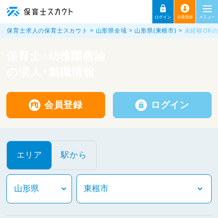
保育士求人の保育士スカウト
山形県全域
山形県(東根市)
未経験OK
保育士・幼稚園教諭
の求人・就職情報
会員登録
ログイン
エリア
駅から