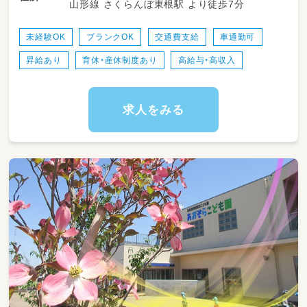
山形線 さくらんぼ東根駅 より徒歩7分
■社会保険・各種手当完備◎安心して長く勤めて
いただける職場づくりを目指しています。
未経験OK
ブランクOK
交通費支給
車通勤可
私たちと一緒に、元気な子どもたちに囲まれて
昇給あり
育休・産休制度あり
高給与・高収入
お仕事に取り組みませんか？
職員一同、あなたと一緒に働ける日を楽しみに
しています。
求人をみる