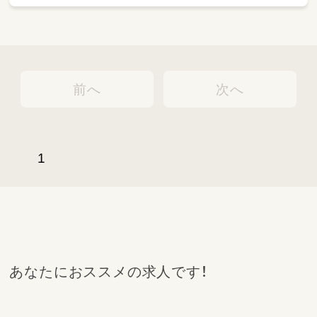
0，1歳児に食材に下ごしらえを教えるなど独
自の取り組みを行っています。）
前へ
次へ
1
あなたにおススメの求人です！