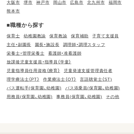
大阪市
堺市
神戸市
岡山市
広島市
北九州市
福岡市
熊本市
■職種から探す
保育士
幼稚園教諭
保育教諭
保育補助
子育て支援員
主任・副園長
園長・施設長
調理師・調理スタッフ
栄養士・管理栄養士
看護師・准看護師
放課後児童支援員・指導員（学童）
児童指導員任用資格（療育）
児童発達支援管理責任者
理学療法士（PT）
作業療法士（OT）
言語聴覚士（ST)
バス運転手(保育園、幼稚園)
バス添乗員(保育園、幼稚園)
用務員(保育園、幼稚園)
事務員(保育園、幼稚園)
その他