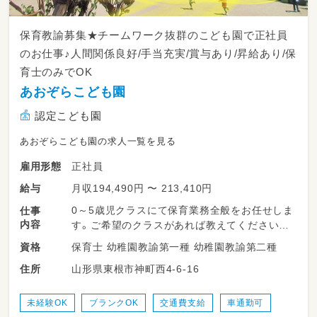
保育教諭募集★チームワーク抜群のこども園で正社員
のお仕事♪人間関係良好/手当充実/賞与あり/昇給あり/保
育士のみでOK
あおぞらこども園
認定こども園
あおぞらこども園の求人一覧を見る
正社員
雇用形態
月収194,490円 〜 213,410円
給与
0～5歳児クラスにて保育業務全般をお任せしま
仕事
内容
す。ご希望のクラスがあれば教えてください。
保育士 幼稚園教諭第一種 幼稚園教諭第二種
資格
＊～～～～～～～～～～～～～～～～～～＊
山形県東根市神町西4-6-16
住所
※あなたの経験やご希望を考慮して担当クラス
を決定します
・最初は複数担任制で
未経験OK
ブランクOK
交通費支給
車通勤可
他の職員と一緒に勤務なので安心です