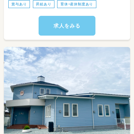
賞与あり
昇給あり
育休・産休制度あり
・オムツ交換やトイレトレーニングや食事介助
など、
連絡帳等の簡単な書き物もお願いします。
・当園では「おぼこ先生」を通して食の関心を広
求人をみる
げます
（園児自身がおぼこ（子ども）先生となって
0，1歳児に食材に下ごしらえを教えるなど独
自の取り組みを行っています。）