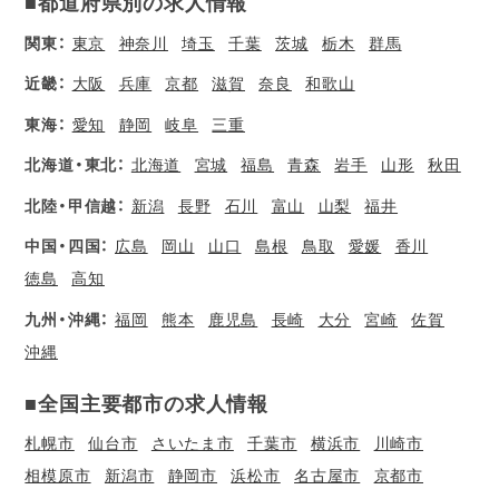
■都道府県別の求人情報
関東：
東京
神奈川
埼玉
千葉
茨城
栃木
群馬
近畿：
大阪
兵庫
京都
滋賀
奈良
和歌山
東海：
愛知
静岡
岐阜
三重
北海道・東北：
北海道
宮城
福島
青森
岩手
山形
秋田
北陸・甲信越：
新潟
長野
石川
富山
山梨
福井
中国・四国：
広島
岡山
山口
島根
鳥取
愛媛
香川
徳島
高知
九州・沖縄：
福岡
熊本
鹿児島
長崎
大分
宮崎
佐賀
沖縄
■全国主要都市の求人情報
札幌市
仙台市
さいたま市
千葉市
横浜市
川崎市
相模原市
新潟市
静岡市
浜松市
名古屋市
京都市