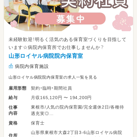
未経験歓迎！明るく活気のある保育室づくりを目指して
います☆病院内保育所でお仕事しませんか？
山形ロイヤル病院院内保育室
病院内保育施設
山形ロイヤル病院院内保育室の求人一覧を見る
契約・臨時・期間社員
雇用形態
月収165,120円 〜 194,200円
給与
東根市/人気の院内保育園/完全週休2日/各種待
仕事
内容
遇充実◎
保育士
資格
■完全週休2日のシフト制で働きやすい職場で
山形県東根市大森2丁目3-6山形ロイヤル病院
す。育児休業の取得実績があります。
住所