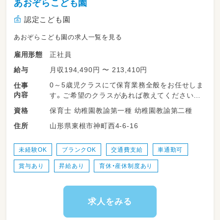
あおぞらこども園
認定こども園
あおぞらこども園の求人一覧を見る
正社員
雇用形態
月収194,490円 〜 213,410円
給与
0～5歳児クラスにて保育業務全般をお任せしま
仕事
内容
す。ご希望のクラスがあれば教えてください。
保育士 幼稚園教諭第一種 幼稚園教諭第二種
資格
＊～～～～～～～～～～～～～～～～～～＊
山形県東根市神町西4-6-16
住所
※あなたの経験やご希望を考慮して担当クラス
を決定します
・最初は複数担任制で
未経験OK
ブランクOK
交通費支給
車通勤可
他の職員と一緒に勤務なので安心です
賞与あり
昇給あり
育休・産休制度あり
・オムツ交換やトイレトレーニングや食事介助
など、
連絡帳等の簡単な書き物もお願いします。
・当園では「おぼこ先生」を通して食の関心を広
求人をみる
げます
（園児自身がおぼこ（子ども）先生となって