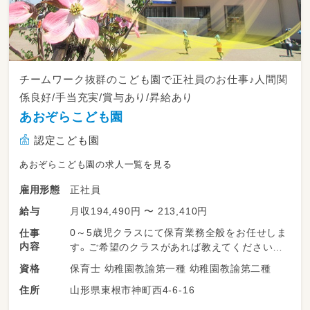
チームワーク抜群のこども園で正社員のお仕事♪人間関
係良好/手当充実/賞与あり/昇給あり
あおぞらこども園
認定こども園
あおぞらこども園の求人一覧を見る
正社員
雇用形態
月収194,490円 〜 213,410円
給与
0～5歳児クラスにて保育業務全般をお任せしま
仕事
内容
す。ご希望のクラスがあれば教えてください。
保育士 幼稚園教諭第一種 幼稚園教諭第二種
資格
＊～～～～～～～～～～～～～～～～～～＊
山形県東根市神町西4-6-16
住所
※あなたの経験やご希望を考慮して担当クラス
を決定します