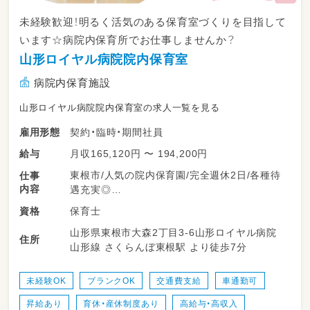
未経験歓迎！明るく活気のある保育室づくりを目指して
います☆病院内保育所でお仕事しませんか？
山形ロイヤル病院院内保育室
病院内保育施設
山形ロイヤル病院院内保育室の求人一覧を見る
契約・臨時・期間社員
雇用形態
月収165,120円 〜 194,200円
給与
東根市/人気の院内保育園/完全週休2日/各種待
仕事
内容
遇充実◎
保育士
資格
■完全週休2日のシフト制で働きやすい職場で
山形県東根市大森2丁目3-6山形ロイヤル病院
す。育児休業の取得実績があります。
住所
山形線 さくらんぼ東根駅 より徒歩7分
■社会保険・各種手当完備◎安心して長く勤めて
いただける職場づくりを目指しています。
未経験OK
ブランクOK
交通費支給
車通勤可
私たちと一緒に、元気な子どもたちに囲まれて
昇給あり
育休・産休制度あり
高給与・高収入
お仕事に取り組みませんか？