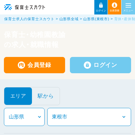
保育士求人の保育士スカウト
山形県全域
山形県(東根市)
育休・産休
保育士・幼稚園教諭
の求人・就職情報
会員登録
ログイン
エリア
駅から