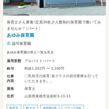
保育士さん募集！定員30名少人数制の保育園で働いてみ
ませんか？（パート）
あゆみ保育園
認可保育園
あゆみ保育園の求人一覧を見る
アルバイト・パート
雇用形態
時給1,032円 〜 1,200円
給与
〇乳幼児の保育：各クラスの担任業務を行って
仕事
内容
いただきます。
保育士
資格
【職場情報】
山形県東根市温泉町3-13-13
住所
・定員：30名
・職員数：保育士８名
新卒可
駅チカ
未経験OK
ブランクOK