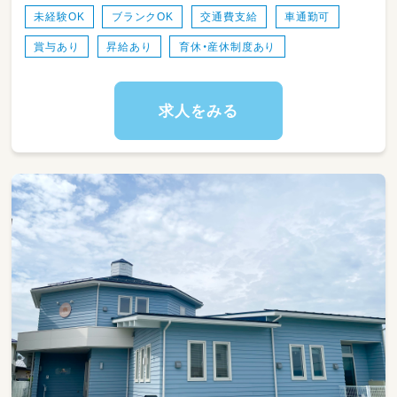
・最初は複数担任制で
未経験OK
ブランクOK
交通費支給
車通勤可
他の職員と一緒に勤務なので安心です
賞与あり
昇給あり
育休・産休制度あり
・オムツ交換やトイレトレーニングや食事介助
など、
連絡帳等の簡単な書き物もお願いします。
・当園では「おぼこ先生」を通して食の関心を広
求人をみる
げます
（園児自身がおぼこ（子ども）先生となって
0，1歳児に食材に下ごしらえを教えるなど独
自の取り組みを行っています。）