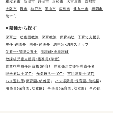
相模原市
新潟市
静岡市
浜松市
名古屋市
京都市
大阪市
堺市
神戸市
岡山市
広島市
北九州市
福岡市
熊本市
■職種から探す
保育士
幼稚園教諭
保育教諭
保育補助
子育て支援員
主任・副園長
園長・施設長
調理師・調理スタッフ
栄養士・管理栄養士
看護師・准看護師
放課後児童支援員・指導員（学童）
児童指導員任用資格（療育）
児童発達支援管理責任者
理学療法士（PT）
作業療法士（OT）
言語聴覚士（ST)
バス運転手(保育園、幼稚園)
バス添乗員(保育園、幼稚園)
用務員(保育園、幼稚園)
事務員(保育園、幼稚園)
その他