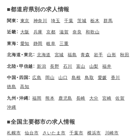
■都道府県別の求人情報
関東：
東京
神奈川
埼玉
千葉
茨城
栃木
群馬
近畿：
大阪
兵庫
京都
滋賀
奈良
和歌山
東海：
愛知
静岡
岐阜
三重
北海道・東北：
北海道
宮城
福島
青森
岩手
山形
秋田
北陸・甲信越：
新潟
長野
石川
富山
山梨
福井
中国・四国：
広島
岡山
山口
島根
鳥取
愛媛
香川
徳島
高知
九州・沖縄：
福岡
熊本
鹿児島
長崎
大分
宮崎
佐賀
沖縄
■全国主要都市の求人情報
札幌市
仙台市
さいたま市
千葉市
横浜市
川崎市