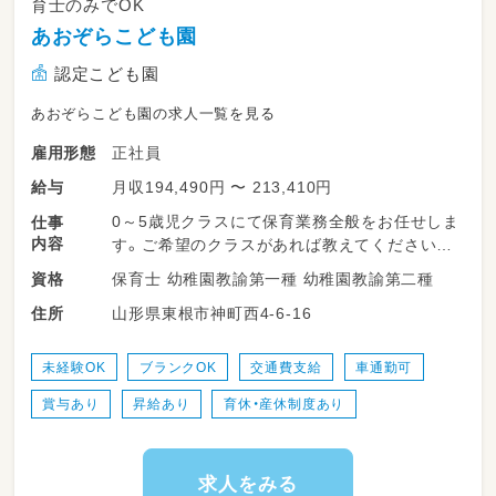
育士のみでOK
あおぞらこども園
認定こども園
あおぞらこども園の求人一覧を見る
正社員
雇用形態
月収194,490円 〜 213,410円
給与
0～5歳児クラスにて保育業務全般をお任せしま
仕事
内容
す。ご希望のクラスがあれば教えてください。
保育士 幼稚園教諭第一種 幼稚園教諭第二種
資格
＊～～～～～～～～～～～～～～～～～～＊
山形県東根市神町西4-6-16
住所
※あなたの経験やご希望を考慮して担当クラス
を決定します
・最初は複数担任制で
未経験OK
ブランクOK
交通費支給
車通勤可
他の職員と一緒に勤務なので安心です
賞与あり
昇給あり
育休・産休制度あり
・オムツ交換やトイレトレーニングや食事介助
など、
連絡帳等の簡単な書き物もお願いします。
・当園では「おぼこ先生」を通して食の関心を広
求人をみる