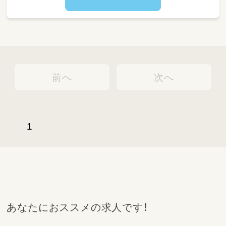
げます
（園児自身がおぼこ（子ども）先生となって
0，1歳児に食材に下ごしらえを教えるなど独
自の取り組みを行っています。）
前へ
次へ
1
あなたにおススメの求人です！