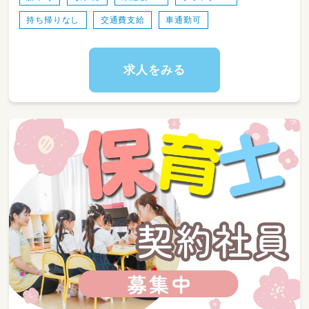
ブランクのある方や経験面に不安がある方も、
持ち帰りなし
交通費支給
車通勤可
先輩スタッフが丁寧に指導いたしますので、ご
安心下さい。
一人ひとりと向き合い、家庭的な環境できめ細
やかな保育を実践しています。
求人をみる
子どもの自己肯定力を育み、彼らの歩みを見守
るあたたかい保育を行っていきましょう！
ご興味ある方はお気軽にお問い合わせ下さい♪