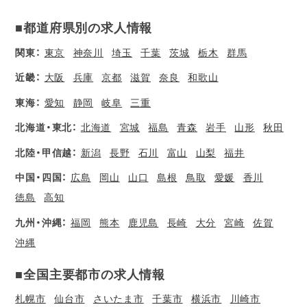
■都道府県別の求人情報
関東：
東京
神奈川
埼玉
千葉
茨城
栃木
群馬
近畿：
大阪
兵庫
京都
滋賀
奈良
和歌山
東海：
愛知
静岡
岐阜
三重
北海道・東北：
北海道
宮城
福島
青森
岩手
山形
秋田
北陸・甲信越：
新潟
長野
石川
富山
山梨
福井
中国・四国：
広島
岡山
山口
島根
鳥取
愛媛
香川
徳島
高知
九州・沖縄：
福岡
熊本
鹿児島
長崎
大分
宮崎
佐賀
沖縄
■全国主要都市の求人情報
札幌市
仙台市
さいたま市
千葉市
横浜市
川崎市