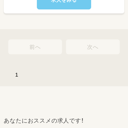
求人をみる
げます
（園児自身がおぼこ（子ども）先生となって
0，1歳児に食材に下ごしらえを教えるなど独
自の取り組みを行っています。）
前へ
次へ
1
あなたにおススメの求人です！