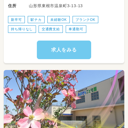
山形県東根市温泉町3-13-13
住所
・定員：30名
・職員数：保育士８名
新卒可
駅チカ
未経験OK
ブランクOK
ブランクのある方や経験面に不安がある方も、
持ち帰りなし
交通費支給
車通勤可
先輩スタッフが丁寧に指導いたしますので、ご
安心下さい。
一人ひとりと向き合い、家庭的な環境できめ細
やかな保育を実践しています。
求人をみる
子どもの自己肯定力を育み、彼らの歩みを見守
るあたたかい保育を行っていきましょう！
ご興味ある方はお気軽にお問い合わせ下さい♪