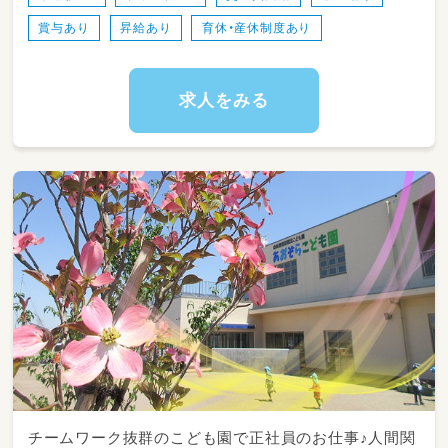
他の職員と一緒に勤務なので安心です
賞与あり
昇給あり
育休・産休制度あり
・オムツ交換やトイレトレーニングや食事介助
など、
連絡帳等の簡単な書き物もお願いします。
・当園では「おぼこ先生」を通して食の関心を広
求人をみる
げます
（園児自身がおぼこ（子ども）先生となって
0，1歳児に食材に下ごしらえを教えるなど独
自の取り組みを行っています。）
チームワーク抜群のこども園で正社員のお仕事♪人間関