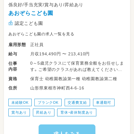
係良好/手当充実/賞与あり/昇給あり
あおぞらこども園
認定こども園
あおぞらこども園の求人一覧を見る
正社員
雇用形態
月収194,490円 〜 213,410円
給与
0～5歳児クラスにて保育業務全般をお任せしま
仕事
内容
す。ご希望のクラスがあれば教えてください。
保育士 幼稚園教諭第一種 幼稚園教諭第二種
資格
＊～～～～～～～～～～～～～～～～～～＊
山形県東根市神町西4-6-16
住所
※あなたの経験やご希望を考慮して担当クラス
を決定します
・最初は複数担任制で
未経験OK
ブランクOK
交通費支給
車通勤可
他の職員と一緒に勤務なので安心です
賞与あり
昇給あり
育休・産休制度あり
・オムツ交換やトイレトレーニングや食事介助
など、
連絡帳等の簡単な書き物もお願いします。
・当園では「おぼこ先生」を通して食の関心を広