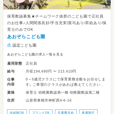
保育教諭募集★チームワーク抜群のこども園で正社員
のお仕事♪人間関係良好/手当充実/賞与あり/昇給あり/保
育士のみでOK
あおぞらこども園
認定こども園
あおぞらこども園の求人一覧を見る
正社員
雇用形態
月収194,490円 〜 213,410円
給与
0～5歳児クラスにて保育業務全般をお任せしま
仕事
内容
す。ご希望のクラスがあれば教えてください。
保育士 幼稚園教諭第一種 幼稚園教諭第二種
資格
＊～～～～～～～～～～～～～～～～～～＊
山形県東根市神町西4-6-16
住所
※あなたの経験やご希望を考慮して担当クラス
を決定します
・最初は複数担任制で
未経験OK
ブランクOK
交通費支給
車通勤可