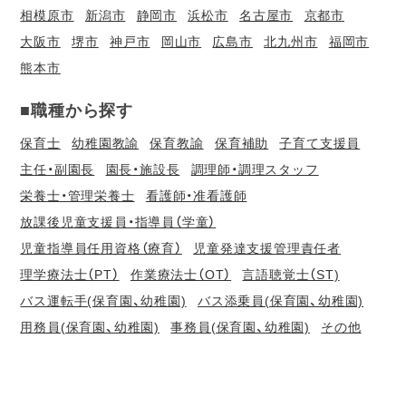
相模原市
新潟市
静岡市
浜松市
名古屋市
京都市
大阪市
堺市
神戸市
岡山市
広島市
北九州市
福岡市
熊本市
■職種から探す
保育士
幼稚園教諭
保育教諭
保育補助
子育て支援員
主任・副園長
園長・施設長
調理師・調理スタッフ
栄養士・管理栄養士
看護師・准看護師
放課後児童支援員・指導員（学童）
児童指導員任用資格（療育）
児童発達支援管理責任者
理学療法士（PT）
作業療法士（OT）
言語聴覚士（ST)
バス運転手(保育園、幼稚園)
バス添乗員(保育園、幼稚園)
用務員(保育園、幼稚園)
事務員(保育園、幼稚園)
その他