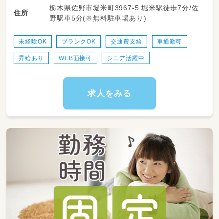
栃木県佐野市堀米町3967-5 堀米駅徒歩7分/佐
とりにしっかり向き合える時間が多くありま
住所
野駅車5分(※無料駐車場あり)
す。勤務日数や時間は相談可能で、ライフスタ
イルに合わせて無理なく働けるのが特長です。
未経験OK
ブランクOK
交通費支給
車通勤可
＜スケジュール例＞
昇給あり
WEB面接可
シニア活躍中
・07:00～登園
・09:00～自発的な活動(室内遊び/お散歩)
・11:00～昼食
・12:30～午睡(事務作業/ブレスチェック/休憩)
求人をみる
・15:00～自発的な活動(室内遊び/お散歩)
・17:00～降園