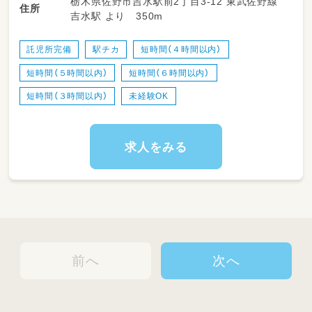
栃木県佐野市吉水駅前2丁目3-12 東武佐野線
〇０～2歳までのおこさまへの保育活動
住所
吉水駅 より 350m
〇食事介助
〇排泄介助
〇保護者対応
託児所完備
駅チカ
短時間（４時間以内）
〇環境整備、掃除など
短時間（５時間以内）
短時間（６時間以内）
短時間（３時間以内）
未経験OK
求人をみる
前へ
次へ