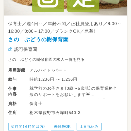
保育士／週4日～／年齢不問／正社員登用あり／9:00～
16:00／9:00～17:00／ブランクOK／急募！
さの ぶどうの樹保育園
認可保育園
さの ぶどうの樹保育園の求人一覧を見る
アルバイト・パート
雇用形態
時給1,236円 〜 1,236円
給与
就学前のお子さま（0歳〜5歳児）の保育業務全
仕事
内容
般のサポートをお願いします🌟
パートタイムでの勤務となるため、無理のない
保育士
資格
範囲で正職員の先生方と協力しながら進めてい
栃木県佐野市石塚町540-3
住所
くお仕事です♪
・登園・降園時の子どもたちの温かいお迎え、お
短時間（６時間以内）
未経験OK
土日祝休み