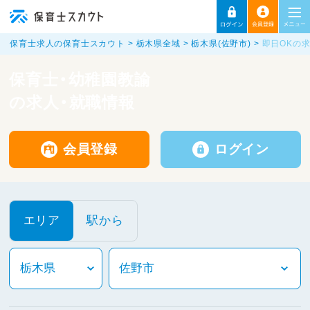
保育士求人の保育士スカウト
栃木県全域
栃木県(佐野市)
即日OKの
保育士・幼稚園教諭
の求人・就職情報
会員登録
ログイン
エリア
駅から