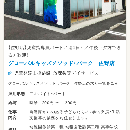
【佐野店】児童指導員パート／週1日～／午後～夕方でき
る方歓迎！
グローバルキッズメソッド・パーク 佐野店
児童発達支援施設・放課後等デイサービス
グローバルキッズメソッド・パーク 佐野店の求人一覧を見る
アルバイト・パート
雇用形態
時給1,200円 〜 1,200円
給与
発達障がいのある子どもたちの、学習支援・生活
仕事
内容
支援等の業務をお任せします。
・少人数保育で１名につき２～３名対応
幼稚園教諭第一種 幼稚園教諭第二種 高等学校
資格
・持ち帰り仕事、残業ナシ！子育て中のスタッフ