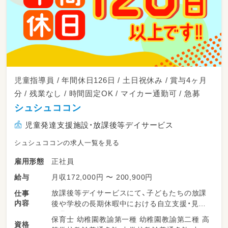
児童指導員 / 年間休日126日 / 土日祝休み / 賞与4ヶ月
分 / 残業なし / 時間固定OK / マイカー通勤可 / 急募
シュシュココン
児童発達支援施設・放課後等デイサービス
シュシュココンの求人一覧を見る
正社員
雇用形態
月収172,000円 〜 200,900円
給与
放課後等デイサービスにて、子どもたちの放課
仕事
内容
後や学校の長期休暇中における自立支援・見守
り業務全般をお任せします。
保育士 幼稚園教諭第一種 幼稚園教諭第二種 高
資格