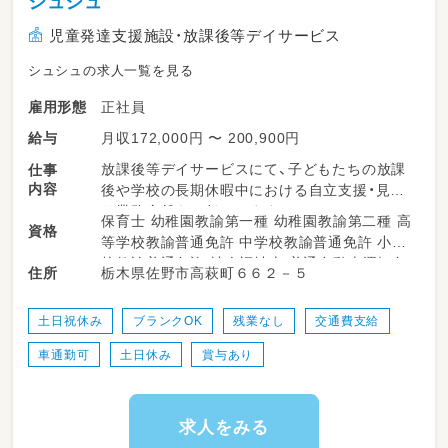
シュシュ
児童発達支援施設・放課後等デイサービス
シュシュの求人一覧を見る
正社員
雇用形態
月収172,000円 〜 200,900円
給与
放課後等デイサービスにて、子どもたちの放課
仕事
内容
後や学校の長期休暇中における自立支援・見守
り業務全般をお任せします。
保育士 幼稚園教諭第一種 幼稚園教諭第二種 高
資格
等学校教諭普通免許 中学校教諭普通免許 小学
・施設内やレクリエーション時の安全な見守り
校教諭普通免許 社会福祉士 普通自動車運転免
栃木県佐野市高萩町６６２－５
住所
・発達サポートや声かけ
許
・活動スペースの環境整備
・活動準備のお手伝い
土日祝休み
ブランクOK
残業なし
交通費支給
・学校やご自宅への送迎サポート
車通勤可
土日休み
賞与あり
（ワンボックス、普通車、軽自動車等のAT車を使
用します。
大きい車の運転が苦手な方も、まずはご相談
ください♪AT限定で問題ありません！）
求人をみる