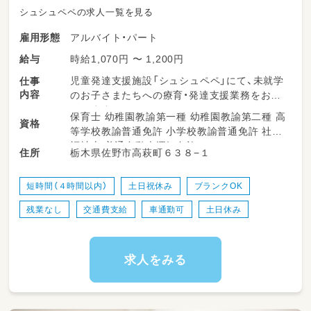
シュシュペペの求人一覧を見る
アルバイト・パート
雇用形態
時給1,070円 〜 1,200円
給与
児童発達支援施設「シュシュペペ」にて、未就学
仕事
内容
のお子さまたちへの療育・発達支援業務をお願
いします♪
保育士 幼稚園教諭第一種 幼稚園教諭第二種 高
資格
午前中のみの短時間勤務ですので、正社員のサ
等学校教諭普通免許 小学校教諭普通免許 社会
ポートを受けながら、子どもたちとじっくり向
福祉士 普通自動車運転免許
栃木県佐野市高萩町６３８−１
住所
き合える環境です。
・正社員のサポート
短時間（４時間以内）
土日祝休み
ブランクOK
・施設内やレクリエーション時の安全な見守り
残業なし
交通費支給
車通勤可
土日休み
・発達サポートや声かけ
・活動スペースの環境整備
・活動準備のお手伝い
・学校やご自宅への送迎サポート
求人をみる
（ワンボックス、普通車、軽自動車等のAT車を使
用します。
大きい車の運転が苦手な方も、まずはご相談