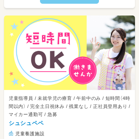
正社員としての採用となりますので、子どもた
ちの成長をじっくり、
深く見守ることができ、やりがいのあるお仕事
です。
◎周囲のスタッフと協力しながら、少しずつお
仕事に慣れていってください。
【資格必須】保育士／幼稚園教諭／教員免許／社
会福祉士／児童指導員（経験が2年以上ある方）
児童指導員 / 未就学児の療育 / 午前中のみ / 短時間（4時
間以内） / 完全土日祝休み / 残業なし / 正社員登用あり /
マイカー通勤可 / 急募
シュシュペペ
児童養護施設