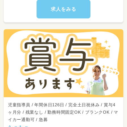
・保育日誌などの書類作成（PCスキルは必要あ
りません👍）
求人をみる
・お部屋のお片付けやお掃除など、快適な施設環
境づくり
児童指導員 / 年間休日126日 / 完全土日祝休み / 賞与4
ヶ月分 / 残業なし / 勤務時間固定OK / ブランクOK / マ
イカー通勤可 / 急募