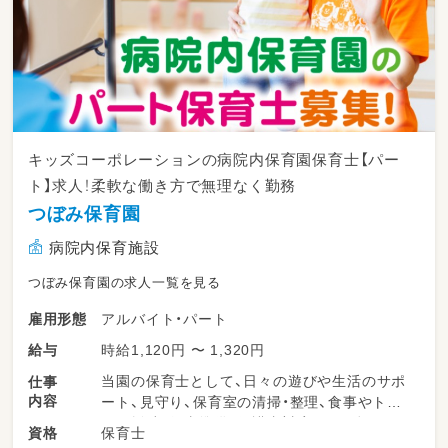
キッズコーポレーションの病院内保育園保育士【パー
ト】求人！柔軟な働き方で無理なく勤務
つぼみ保育園
病院内保育施設
つぼみ保育園の求人一覧を見る
アルバイト・パート
雇用形態
時給1,120円 〜 1,320円
給与
当園の保育士として、日々の遊びや生活のサポ
仕事
内容
ート、見守り、保育室の清掃・整理、食事やトイ
レの援助、行事準備、保護者対応などを担いま
保育士
資格
す。柔軟な保育環境の中で、子どもたち一人ひ