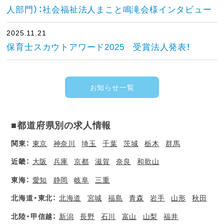
人部門）：社会福祉法人まこと鳴滝会様インタビュー
2025.11.21
保育士スカウトアワード2025 受賞法人発表！
お知らせ一覧
■都道府県別の求人情報
関東：
東京
神奈川
埼玉
千葉
茨城
栃木
群馬
近畿：
大阪
兵庫
京都
滋賀
奈良
和歌山
東海：
愛知
静岡
岐阜
三重
北海道・東北：
北海道
宮城
福島
青森
岩手
山形
秋田
北陸・甲信越：
新潟
長野
石川
富山
山梨
福井