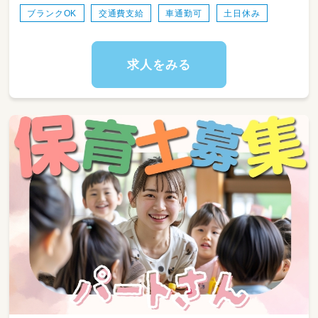
見送り
ブランクOK
交通費支給
車通勤可
土日休み
・室内遊びや園庭・お散歩時の安全な見守り
・食事、お着替え、トイレ、お昼寝などの基本的
な生活習慣のお手伝い
・お部屋の片付けや、おもちゃの消毒など、キレ
求人をみる
イな環境づくりのサポート
定員90名保育園
0歳児：9名
1歳児：12名
2歳児：16名
3歳児：17名
4歳児：18名
5歳児：18名
担当クラスは、
ご経験やご希望を伺い、決定致します！