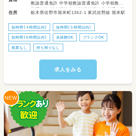
教諭普通免許 中学校教諭普通免許 小学校教諭
も多数活躍中！
普通免許 社会福祉士 精神保健福祉士 普通自動
栃木県佐野市堀米町1362-1 東武佐野線 堀米駅
住所
・送迎業務あり（ＡＴ可）
車運転免許
・児童のみならずご家族へのケアもサービスの
一環として取り組みをしています。
短時間（４時間以内）
短時間（５時間以内）
・ワークバランスを重視した運営をしていま
短時間（６時間以内）
未経験OK
ブランクOK
す。
残業なし
持ち帰りなし
求人をみる