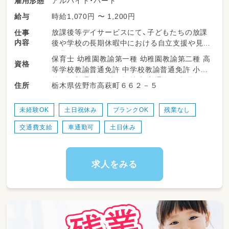
アルバイト・パート
雇用形態
時給1,070円 〜 1,200円
給与
放課後等デイサービスにて、子どもたちの放課
仕事
内容
後や学校の長期休暇中における自立支援や見守
り業務をお願いします♪
保育士 幼稚園教諭第一種 幼稚園教諭第二種 高
資格
パート・アルバイトとしての採用ですので、
等学校教諭普通免許 中学校教諭普通免許 小学
正社員のサポートを受けながら、ご自身の勤務
校教諭普通免許 社会福祉士 普通自動車運転免
栃木県佐野市高萩町６６２－５
住所
時間に合わせて無理なくお仕事を進めていただ
許
けます！
未経験OK
土日祝休み
ブランクOK
残業なし
・正社員のサポート
交通費支給
車通勤可
土日休み
・施設内やレクリエーション時の安全な見守り
・発達サポートや声かけ
・活動スペースの環境整備
・活動準備のお手伝い
求人をみる
・学校やご自宅への送迎サポート
（ワンボックス、普通車、軽自動車等のAT車を使
用します。
大きい車の運転が苦手な方も、まずはご相談
ください♪AT限定で問題ありません！）
・その他、付随する簡単な活動準備のお手伝いな