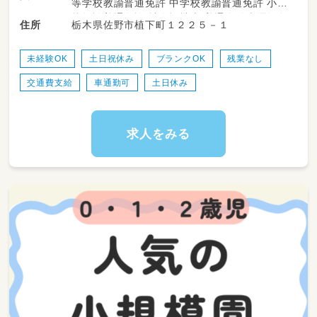
等学校教諭普通免許 中学校教諭普通免許 小学
・施設内やレクリエーション時の安全な見守り
校教諭普通免許 社会福祉士 普通自動車運転免
栃木県佐野市植下町１２２５－１
住所
・発達サポートや声かけ
許
・活動スペースの環境整備
・活動準備のお手伝い
未経験OK
土日祝休み
ブランクOK
残業なし
・学校やご自宅への送迎サポート
交通費支給
車通勤可
土日休み
（ワンボックス、普通車、軽自動車等のAT車を使
用します。
大きい車の運転が苦手な方も、まずはご相談
ください♪AT限定で問題ありません！）
求人をみる
正社員としての採用となりますので、子どもた
ちの成長をじっくり、
深く見守ることができ、やりがいのあるお仕事
です。
◎周囲のスタッフと協力しながら、少しずつお
仕事に慣れていってください。
【資格必須】保育士／幼稚園教諭／教員免許／社
会福祉士／児童指導員（経験が2年以上ある方）