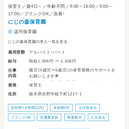
保育士／週4日～／年齢不問／9:00～16:00／9:00～
17:00／ブランクOK／急募！
にじの森保育園
認可保育園
にじの森保育園の求人一覧を見る
アルバイト・パート
雇用形態
時給1,306円 〜 1,306円
給与
園児（0歳児〜5歳児）の保育業務のサポートを
仕事
内容
お願いします🌟
主に0歳・1歳・2歳の乳児クラスを担当していた
保育士
資格
だく予定ですが、希望や経験を考慮します♪
栃木県佐野市植下町1227-1
住所
・給食やおやつの時間の「おいしいね」を支える
食事支援
短時間（６時間以内）
未経験OK
土日祝休み
・着替えやトイレなど、子どもたちの身辺自立の
ブランクOK
交通費支給
車通勤可
土日休み
お手伝い
・室内やお庭での遊びの安全な見守り