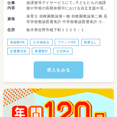
放課後等デイサービスにて、子どもたちの放課
仕事
内容
後や学校の長期休暇中における自立支援や見守
り業務をお願いします♪
保育士 幼稚園教諭第一種 幼稚園教諭第二種 高
資格
パート・アルバイトとしての採用ですので、
等学校教諭普通免許 中学校教諭普通免許 小学
正社員のサポートを受けながら、ご自身の勤務
校教諭普通免許 社会福祉士 普通自動車運転免
栃木県佐野市植下町１２２５－１
住所
時間に合わせて無理なくお仕事を進めていただ
許
けます！
未経験OK
土日祝休み
ブランクOK
残業なし
・正社員のサポート
交通費支給
車通勤可
土日休み
・施設内やレクリエーション時の安全な見守り
・発達サポートや声かけ
・活動スペースの環境整備
・活動準備のお手伝い
求人をみる
・学校やご自宅への送迎サポート
（ワンボックス、普通車、軽自動車等のAT車を使
用します。
大きい車の運転が苦手な方も、まずはご相談
ください♪AT限定で問題ありません！）
・その他、付随する簡単な活動準備のお手伝いな
ど