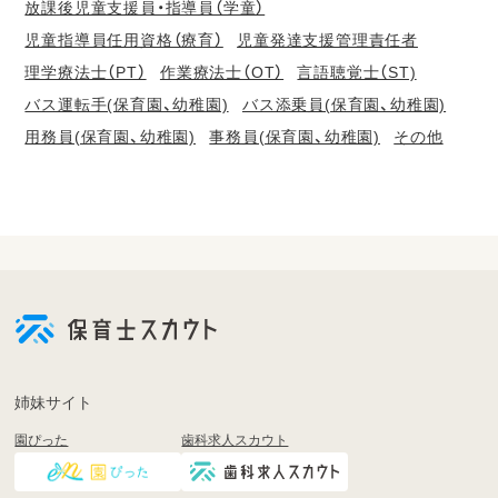
放課後児童支援員・指導員（学童）
児童指導員任用資格（療育）
児童発達支援管理責任者
理学療法士（PT）
作業療法士（OT）
言語聴覚士（ST)
バス運転手(保育園、幼稚園)
バス添乗員(保育園、幼稚園)
用務員(保育園、幼稚園)
事務員(保育園、幼稚園)
その他
会
員
登
録
も
姉妹サイト
し
園ぴった
歯科求人スカウト
く
は
ロ