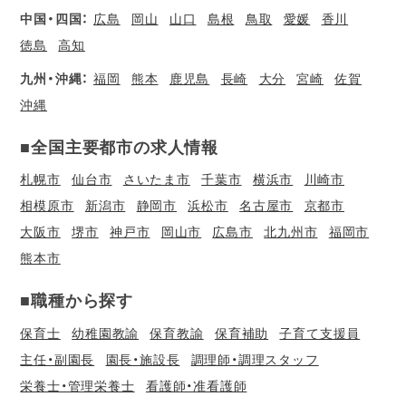
中国・四国：
広島
岡山
山口
島根
鳥取
愛媛
香川
徳島
高知
九州・沖縄：
福岡
熊本
鹿児島
長崎
大分
宮崎
佐賀
沖縄
■全国主要都市の求人情報
札幌市
仙台市
さいたま市
千葉市
横浜市
川崎市
相模原市
新潟市
静岡市
浜松市
名古屋市
京都市
大阪市
堺市
神戸市
岡山市
広島市
北九州市
福岡市
熊本市
■職種から探す
保育士
幼稚園教諭
保育教諭
保育補助
子育て支援員
主任・副園長
園長・施設長
調理師・調理スタッフ
栄養士・管理栄養士
看護師・准看護師